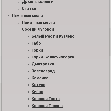
Друзья, коллеги
Статьи
Памятные места
Памятные места
Соседи Луговой
Белый Раст и Кузяево
Габо
Горки
Горки-Солнечногорск
Дмитровка
Зеленоград
Каменка
Катуар
Киёво
Красная Горка
Красная Поляна