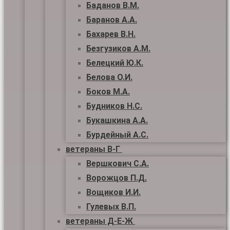
Баданов В.М.
Баранов А.А.
Бахарев В.Н.
Безгузиков А.М.
Белецкий Ю.К.
Белова О.И.
Боков М.А.
Будников Н.С.
Букашкина А.А.
Бурдейный А.С.
ветераны В-Г
Вершкович С.А.
Ворожцов П.Д.
Вощиков И.И.
Гулевых В.П.
ветераны Д-Е-Ж