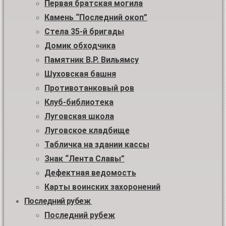
Первая братская могила
Камень “Последний окоп”
Стела 35-й бригады
Домик обходчика
Памятник В.Р. Вильямсу
Шуховская башня
Противотанковый ров
Клуб-библиотека
Луговская школа
Луговское кладбище
Табличка на здании кассы
Знак “Лента Славы”
Дефектная ведомость
Карты воинских захоронений
Последний рубеж
Последний рубеж