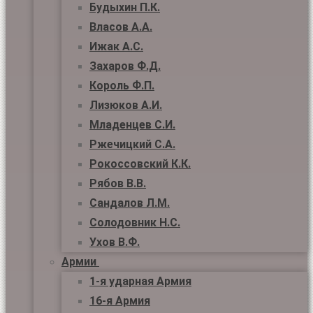
Будыхин П.К.
Власов А.А.
Ижак А.С.
Захаров Ф.Д.
Король Ф.П.
Лизюков А.И.
Младенцев С.И.
Ржечицкий С.А.
Рокоссовский К.К.
Рябов В.В.
Сандалов Л.М.
Солодовник Н.С.
Ухов В.Ф.
Армии
1-я ударная Армия
16-я Армия