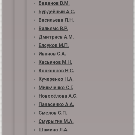
Баданов В.М.
Бурдейный А.С.
Васильева Л.Н.
Вильямс В.Р.
Дмитриев А.М.
Елсуков М.П.
Иванов С.А.
Касьянов М.Н.
Конюшков Н.С.
Кучеренко Н.А.
Мильченко С.Г.
Новосёлова А.С.
Панасенко А.А.
Смелов С.П.
Смурыгин М.А.
Шамина Л.А.