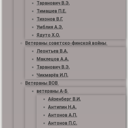
Таранович В.Э.
Тимашев П.Е.
Тихонов В.Г.
Умблия А.Э.
Ядуто Х.О.
Ветераны советско-финской войны
Леонтьев В.А.
Маклецов А.А.
Таранович В.Э.
Чикмарёв И.П.
Ветераны ВОВ
ветераны А-Б
Айзенберг В.И.
Антипин Н.А.
Антонов А.П.
Антонов П.С.