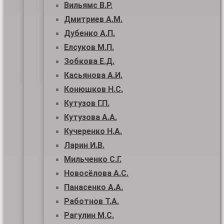
Вильямс В.Р.
Дмитриев А.М.
Дубенко А.П.
Елсуков М.П.
Зобкова Е.Д.
Касьянова А.И.
Конюшков Н.С.
Кутузов Г.П.
Кутузова А.А.
Кучеренко Н.А.
Ларин И.В.
Мильченко С.Г.
Новосёлова А.С.
Панасенко А.А.
Работнов Т.А.
Рагулин М.С.