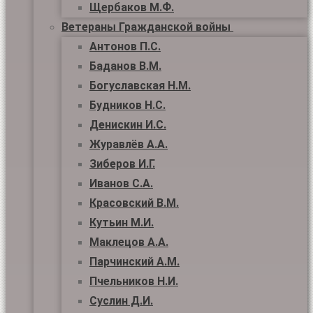
Щербаков М.Ф.
Ветераны Гражданской войны
Антонов П.С.
Баданов В.М.
Богуславская Н.М.
Будников Н.С.
Денискин И.С.
Журавлёв А.А.
Зиберов И.Г.
Иванов С.А.
Красовский В.М.
Кутьин М.И.
Маклецов А.А.
Парчинский А.М.
Пчельников Н.И.
Суслин Д.И.