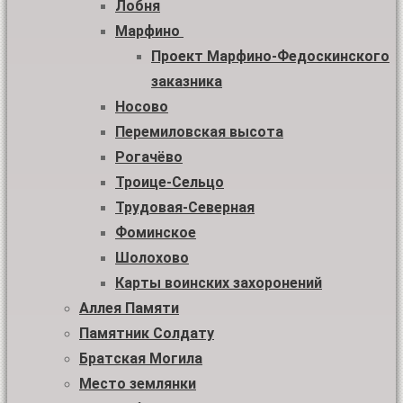
Лобня
Марфино
Проект Марфино-Федоскинского
заказника
Носово
Перемиловская высота
Рогачёво
Троице-Сельцо
Трудовая-Северная
Фоминское
Шолохово
Карты воинских захоронений
Аллея Памяти
Памятник Солдату
Братская Могила
Место землянки