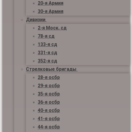
20-я Армия
30-я Армия
Дивизии
2-я Моск. сд
78-я сд
133-я сд
331-я сд
352-я сд
Стрелковые бригады
28-я осбр
29-я осбр
35-я осбр
36-я осбр
40-я осбр
41-я осбр
44-я осбр