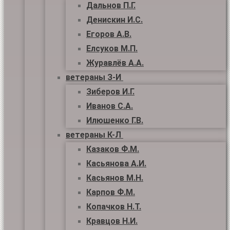
Дальнов П.Г.
Денискин И.С.
Егоров А.В.
Елсуков М.П.
Журавлёв А.А.
ветераны З-И
Зиберов И.Г.
Иванов С.А.
Илюшенко Г.В.
ветераны К-Л
Казаков Ф.М.
Касьянова А.И.
Касьянов М.Н.
Карпов Ф.М.
Копачков Н.Т.
Кравцов Н.И.