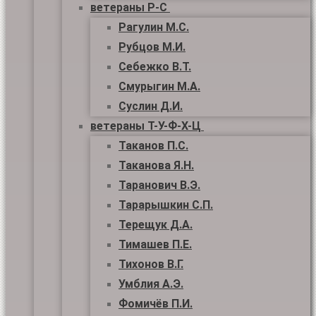
ветераны Р-С
Рагулин М.С.
Рубцов М.И.
Себежко В.Т.
Смурыгин М.А.
Суслин Д.И.
ветераны Т-У-Ф-Х-Ц
Таканов П.С.
Таканова Я.Н.
Таранович В.Э.
Тарарышкин С.П.
Терещук Д.А.
Тимашев П.Е.
Тихонов В.Г.
Умблия А.Э.
Фомичёв П.И.