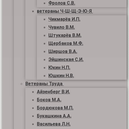
Фролов С.В.
ветераны Ч-Ш-Щ-Э-Ю-Я
Чикмарёв И.П.
Чувило В.М.
Штукарёв В.М.
Щербаков М.Ф.
Ширшов В.А.
Эйшинская С.И.
Юкин Н.П.
Юшкин Н.В.
Ветераны Труда
Айзенберг В.И.
Боков М.А.
Бордюкова М.П.
Букашкина А.А.
Васильева Л.Н.