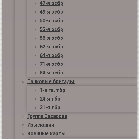
47-я осбр
49-я осбр
50-я осбр
55-я осбр
56-я осбр
62-я осбр
64-я осбр
71-я осбр
84-я осбр
Танковые бригады
1-я гв. тбр
24-я тбр
31-я тбр
Группа Захарова
Изыскания
Военные карты