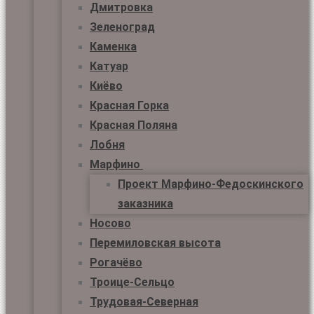
Дмитровка
Зеленоград
Каменка
Катуар
Киёво
Красная Горка
Красная Поляна
Лобня
Марфино
Проект Марфино-Федоскинского
заказника
Носово
Перемиловская высота
Рогачёво
Троице-Сельцо
Трудовая-Северная