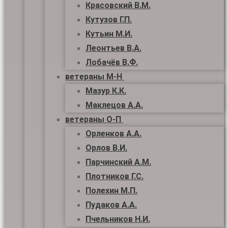
Красовский В.М.
Кутузов Г.П.
Кутьин М.И.
Леонтьев В.А.
Лобачёв В.Ф.
ветераны М-Н
Мазур К.К.
Маклецов А.А.
ветераны О-П
Орленков А.А.
Орлов В.И.
Парчинский А.М.
Плотников Г.С.
Полехин М.П.
Пудаков А.А.
Пчельников Н.И.