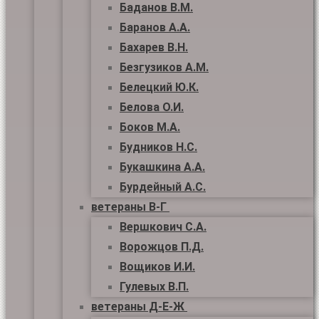
Баданов В.М.
Баранов А.А.
Бахарев В.Н.
Безгузиков А.М.
Белецкий Ю.К.
Белова О.И.
Боков М.А.
Будников Н.С.
Букашкина А.А.
Бурдейный А.С.
ветераны В-Г
Вершкович С.А.
Ворожцов П.Д.
Вощиков И.И.
Гулевых В.П.
ветераны Д-Е-Ж