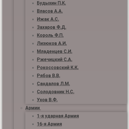
Будыхин П.К.
Власов А.А.
Ижак А.С.
Захаров Ф.Д.
Король Ф.П.
Лизюков А.И.
Младенцев С.И.
Ржечицкий С.А.
Рокоссовский К.К.
Рябов В.В.
Сандалов Л.М.
Солодовник Н.С.
Ухов В.Ф.
Армии
1-я ударная Армия
16-я Армия