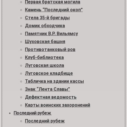
Первая братская могила
Камень “Последний окоп”
Стела 35-й бригады
Домик обходчика
Памятник В.Р. Вильямсу
Шуховская башня
Противотанковый ров
Клуб-библиотека
Луговская школа
Луговское кладбище
Табличка на здании кассы
Знак “Лента Славы”
Дефектная ведомость
Карты воинских захоронений
Последний рубеж
Последний рубеж