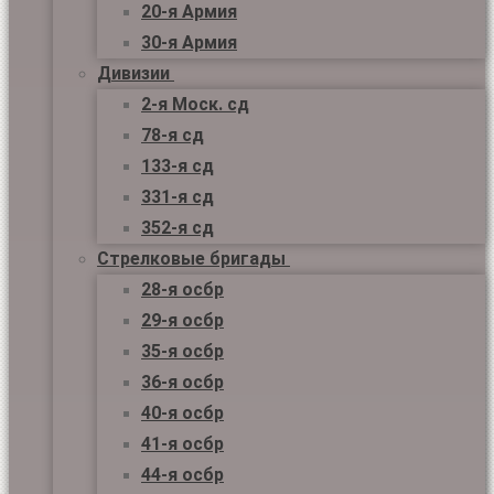
20-я Армия
30-я Армия
Дивизии
2-я Моск. сд
78-я сд
133-я сд
331-я сд
352-я сд
Стрелковые бригады
28-я осбр
29-я осбр
35-я осбр
36-я осбр
40-я осбр
41-я осбр
44-я осбр