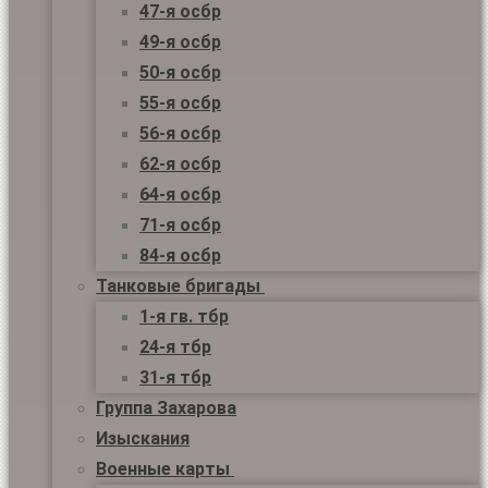
47-я осбр
49-я осбр
50-я осбр
55-я осбр
56-я осбр
62-я осбр
64-я осбр
71-я осбр
84-я осбр
Танковые бригады
1-я гв. тбр
24-я тбр
31-я тбр
Группа Захарова
Изыскания
Военные карты