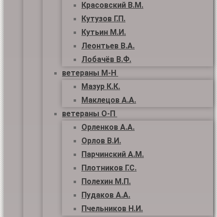
Красовский В.М.
Кутузов Г.П.
Кутьин М.И.
Леонтьев В.А.
Лобачёв В.Ф.
ветераны М-Н
Мазур К.К.
Маклецов А.А.
ветераны О-П
Орленков А.А.
Орлов В.И.
Парчинский А.М.
Плотников Г.С.
Полехин М.П.
Пудаков А.А.
Пчельников Н.И.