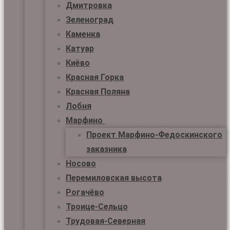
Дмитровка
Зеленоград
Каменка
Катуар
Киёво
Красная Горка
Красная Поляна
Лобня
Марфино
Проект Марфино-Федоскинского
заказника
Носово
Перемиловская высота
Рогачёво
Троице-Сельцо
Трудовая-Северная