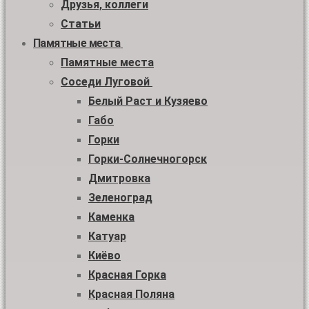
Друзья, коллеги
Статьи
Памятные места
Памятные места
Соседи Луговой
Белый Раст и Кузяево
Габо
Горки
Горки-Солнечногорск
Дмитровка
Зеленоград
Каменка
Катуар
Киёво
Красная Горка
Красная Поляна