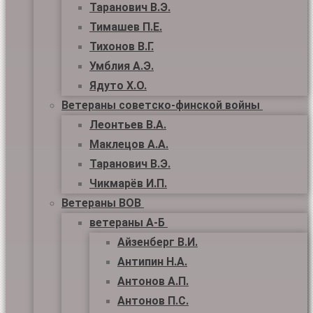
Таранович В.Э.
Тимашев П.Е.
Тихонов В.Г.
Умблия А.Э.
Ядуто Х.О.
Ветераны советско-финской войны
Леонтьев В.А.
Маклецов А.А.
Таранович В.Э.
Чикмарёв И.П.
Ветераны ВОВ
ветераны А-Б
Айзенберг В.И.
Антипин Н.А.
Антонов А.П.
Антонов П.С.