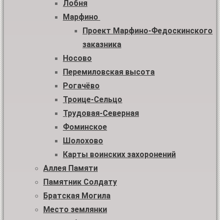
Лобня
Марфино
Проект Марфино-Федоскинского
заказника
Носово
Перемиловская высота
Рогачёво
Троице-Сельцо
Трудовая-Северная
Фоминское
Шолохово
Карты воинских захоронений
Аллея Памяти
Памятник Солдату
Братская Могила
Место землянки