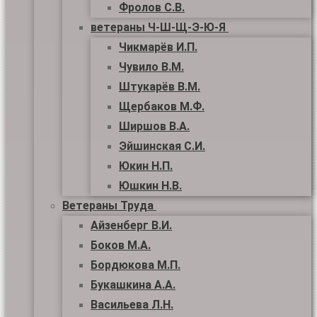
Фролов С.В.
ветераны Ч-Ш-Щ-Э-Ю-Я
Чикмарёв И.П.
Чувило В.М.
Штукарёв В.М.
Щербаков М.Ф.
Ширшов В.А.
Эйшинская С.И.
Юкин Н.П.
Юшкин Н.В.
Ветераны Труда
Айзенберг В.И.
Боков М.А.
Бордюкова М.П.
Букашкина А.А.
Васильева Л.Н.