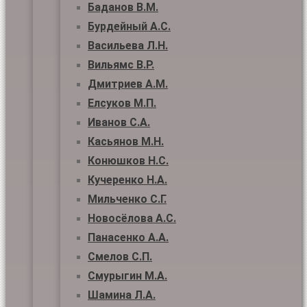
Баданов В.М.
Бурдейный А.С.
Васильева Л.Н.
Вильямс В.Р.
Дмитриев А.М.
Елсуков М.П.
Иванов С.А.
Касьянов М.Н.
Конюшков Н.С.
Кучеренко Н.А.
Мильченко С.Г.
Новосёлова А.С.
Панасенко А.А.
Смелов С.П.
Смурыгин М.А.
Шамина Л.А.