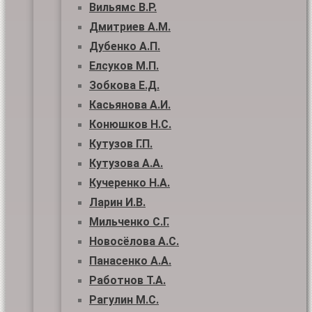
Вильямс В.Р.
Дмитриев А.М.
Дубенко А.П.
Елсуков М.П.
Зобкова Е.Д.
Касьянова А.И.
Конюшков Н.С.
Кутузов Г.П.
Кутузова А.А.
Кучеренко Н.А.
Ларин И.В.
Мильченко С.Г.
Новосёлова А.С.
Панасенко А.А.
Работнов Т.А.
Рагулин М.С.