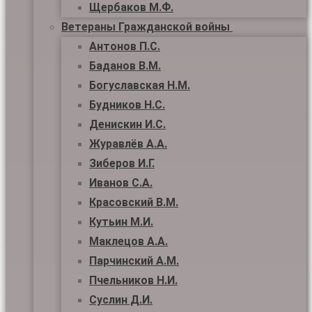
Щербаков М.Ф.
Ветераны Гражданской войны
Антонов П.С.
Баданов В.М.
Богуславская Н.М.
Будников Н.С.
Денискин И.С.
Журавлёв А.А.
Зиберов И.Г.
Иванов С.А.
Красовский В.М.
Кутьин М.И.
Маклецов А.А.
Парчинский А.М.
Пчельников Н.И.
Суслин Д.И.