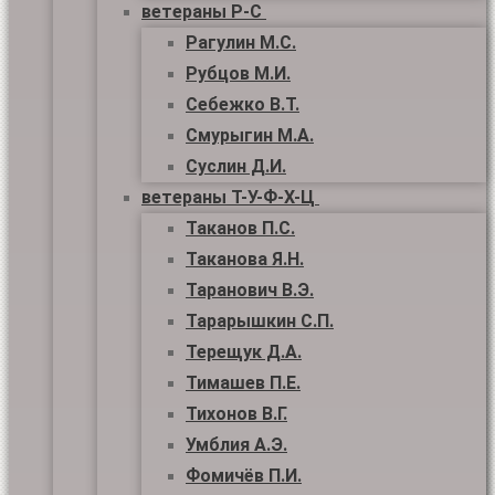
ветераны Р-С
Рагулин М.С.
Рубцов М.И.
Себежко В.Т.
Смурыгин М.А.
Суслин Д.И.
ветераны Т-У-Ф-Х-Ц
Таканов П.С.
Таканова Я.Н.
Таранович В.Э.
Тарарышкин С.П.
Терещук Д.А.
Тимашев П.Е.
Тихонов В.Г.
Умблия А.Э.
Фомичёв П.И.