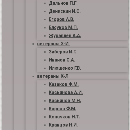
Дальнов П.Г.
Денискин И.С.
Егоров А.В.
Елсуков М.П.
Журавлёв А.А.
ветераны З-И
Зиберов И.Г.
Иванов С.А.
Илюшенко Г.В.
ветераны К-Л
Казаков Ф.М.
Касьянова А.И.
Касьянов М.Н.
Карпов Ф.М.
Копачков Н.Т.
Кравцов Н.И.