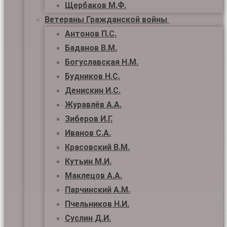
Щербаков М.Ф.
Ветераны Гражданской войны
Антонов П.С.
Баданов В.М.
Богуславская Н.М.
Будников Н.С.
Денискин И.С.
Журавлёв А.А.
Зиберов И.Г.
Иванов С.А.
Красовский В.М.
Кутьин М.И.
Маклецов А.А.
Парчинский А.М.
Пчельников Н.И.
Суслин Д.И.