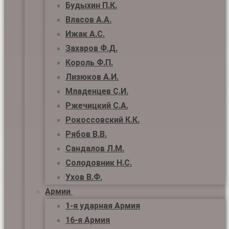
Будыхин П.К.
Власов А.А.
Ижак А.С.
Захаров Ф.Д.
Король Ф.П.
Лизюков А.И.
Младенцев С.И.
Ржечицкий С.А.
Рокоссовский К.К.
Рябов В.В.
Сандалов Л.М.
Солодовник Н.С.
Ухов В.Ф.
Армии
1-я ударная Армия
16-я Армия