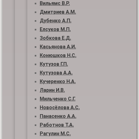
Вильямс В.Р.
Дмитриев А.М.
Дубенко А.П.
Елсуков М.П.
Зобкова Е.Д.
Касьянова А.И.
Конюшков Н.С.
Кутузов Г.П.
Кутузова А.А.
Кучеренко Н.А.
Ларин И.В.
Мильченко С.Г.
Новосёлова А.С.
Панасенко А.А.
Работнов Т.А.
Рагулин М.С.