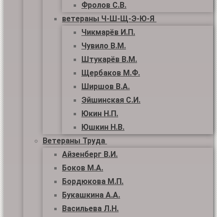
Фролов С.В.
ветераны Ч-Ш-Щ-Э-Ю-Я
Чикмарёв И.П.
Чувило В.М.
Штукарёв В.М.
Щербаков М.Ф.
Ширшов В.А.
Эйшинская С.И.
Юкин Н.П.
Юшкин Н.В.
Ветераны Труда
Айзенберг В.И.
Боков М.А.
Бордюкова М.П.
Букашкина А.А.
Васильева Л.Н.