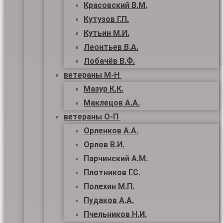
Красовский В.М.
Кутузов Г.П.
Кутьин М.И.
Леонтьев В.А.
Лобачёв В.Ф.
ветераны М-Н
Мазур К.К.
Маклецов А.А.
ветераны О-П
Орленков А.А.
Орлов В.И.
Парчинский А.М.
Плотников Г.С.
Полехин М.П.
Пудаков А.А.
Пчельников Н.И.