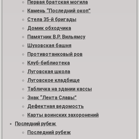
Первая братская могила
Камень “Последний окоп”
Стела 35-й бригады
Домик обходчика
Памятник В.Р. Вильямсу
Шуховская башня
Противотанковый ров
Клуб-библиотека
Луговская школа
Луговское кладбище
Табличка на здании кассы
Знак “Лента Славы”
Дефектная ведомость
Карты воинских захоронений
Последний рубеж
Последний рубеж