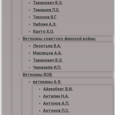
Таранович В.Э.
Тимашев П.Е.
Тихонов В.Г.
Умблия А.Э.
Ядуто Х.О.
Ветераны советско-финской войны
Леонтьев В.А.
Маклецов А.А.
Таранович В.Э.
Чикмарёв И.П.
Ветераны ВОВ
ветераны А-Б
Айзенберг В.И.
Антипин Н.А.
Антонов А.П.
Антонов П.С.