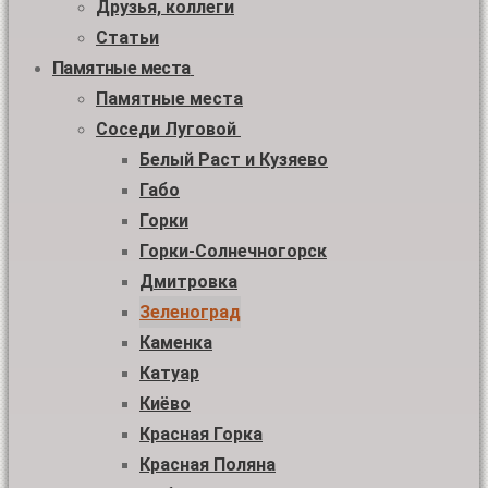
Друзья, коллеги
Статьи
Памятные места
Памятные места
Соседи Луговой
Белый Раст и Кузяево
Габо
Горки
Горки-Солнечногорск
Дмитровка
Зеленоград
Каменка
Катуар
Киёво
Красная Горка
Красная Поляна