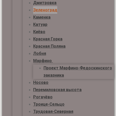
Дмитровка
Зеленоград
Каменка
Катуар
Киёво
Красная Горка
Красная Поляна
Лобня
Марфино
Проект Марфино-Федоскинского
заказника
Носово
Перемиловская высота
Рогачёво
Троице-Сельцо
Трудовая-Северная