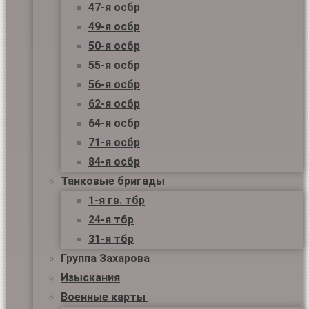
47-я осбр
49-я осбр
50-я осбр
55-я осбр
56-я осбр
62-я осбр
64-я осбр
71-я осбр
84-я осбр
Танковые бригады
1-я гв. тбр
24-я тбр
31-я тбр
Группа Захарова
Изыскания
Военные карты