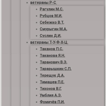
ветераны Р-С
Рагулин М.С.
Рубцов М.И.
Себежко В.Т.
Смурыгин М.А.
Суслин Д.И.
ветераны Т-У-Ф-Х-Ц
Таканов П.С.
Таканова Я.Н.
Таранович В.Э.
Тарарышкин С.П.
Терещук Д.А.
Тимашев П.Е.
Тихонов В.Г.
Умблия А.Э.
Фомичёв П.И.