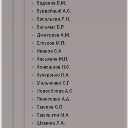
Баданов В.М.
Бурдейный А.С.
Васильева Л.Н.
Вильямс В.Р.
Дмитриев А.М.
Елсуков М.П.
Иванов С.А.
Касьянов М.Н.
Конюшков Н.С.
Кучеренко Н.А.
Мильченко С.Г.
Новосёлова А.С.
Панасенко А.А.
Смелов С.П.
Смурыгин М.А.
Шамина Л.А.