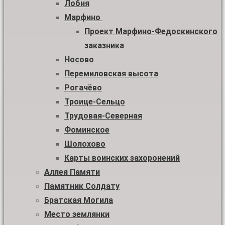
Лобня
Марфино
Проект Марфино-Федоскинского
заказника
Носово
Перемиловская высота
Рогачёво
Троице-Сельцо
Трудовая-Северная
Фоминское
Шолохово
Карты воинских захоронений
Аллея Памяти
Памятник Солдату
Братская Могила
Место землянки