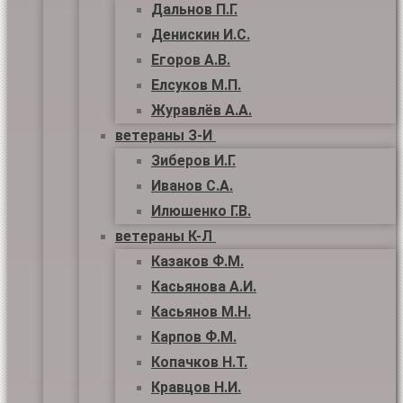
Дальнов П.Г.
Денискин И.С.
Егоров А.В.
Елсуков М.П.
Журавлёв А.А.
ветераны З-И
Зиберов И.Г.
Иванов С.А.
Илюшенко Г.В.
ветераны К-Л
Казаков Ф.М.
Касьянова А.И.
Касьянов М.Н.
Карпов Ф.М.
Копачков Н.Т.
Кравцов Н.И.