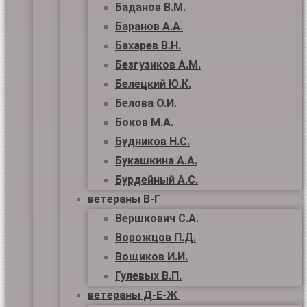
Баданов В.М.
Баранов А.А.
Бахарев В.Н.
Безгузиков А.М.
Белецкий Ю.К.
Белова О.И.
Боков М.А.
Будников Н.С.
Букашкина А.А.
Бурдейный А.С.
ветераны В-Г
Вершкович С.А.
Ворожцов П.Д.
Вощиков И.И.
Гулевых В.П.
ветераны Д-Е-Ж