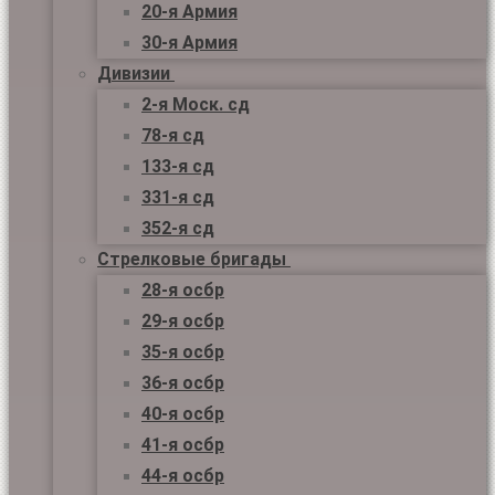
20-я Армия
30-я Армия
Дивизии
2-я Моск. сд
78-я сд
133-я сд
331-я сд
352-я сд
Стрелковые бригады
28-я осбр
29-я осбр
35-я осбр
36-я осбр
40-я осбр
41-я осбр
44-я осбр