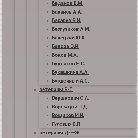
Баданов В.М.
Баранов А.А.
Бахарев В.Н.
Безгузиков А.М.
Белецкий Ю.К.
Белова О.И.
Боков М.А.
Будников Н.С.
Букашкина А.А.
Бурдейный А.С.
ветераны В-Г
Вершкович С.А.
Ворожцов П.Д.
Вощиков И.И.
Гулевых В.П.
ветераны Д-Е-Ж