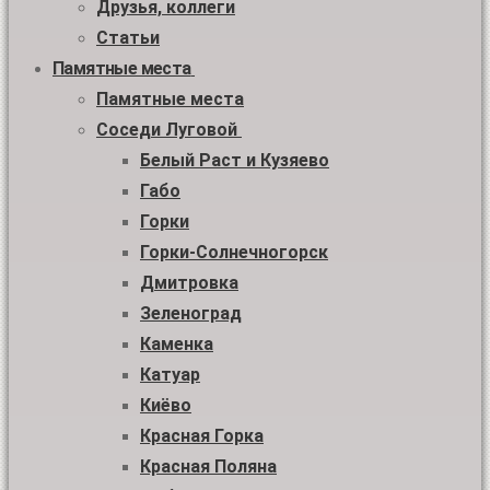
Друзья, коллеги
Статьи
Памятные места
Памятные места
Соседи Луговой
Белый Раст и Кузяево
Габо
Горки
Горки-Солнечногорск
Дмитровка
Зеленоград
Каменка
Катуар
Киёво
Красная Горка
Красная Поляна