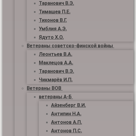
Таранович В.Э.
Тимашев П.Е.
Тихонов В.Г.
Умблия А.Э.
Ядуто Х.О.
Ветераны советско-финской войны
Леонтьев В.А.
Маклецов А.А.
Таранович В.Э.
Чикмарёв И.П.
Ветераны ВОВ
ветераны А-Б
Айзенберг В.И.
Антипин Н.А.
Антонов А.П.
Антонов П.С.