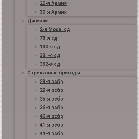
20-я Армия
30-я Армия
Дивизии
2-я Моск. сд
78-я сд
133-я сд
331-я сд
352-я сд
Стрелковые бригады
28-я осбр
29-я осбр
35-я осбр
36-я осбр
40-я осбр
41-я осбр
44-я осбр