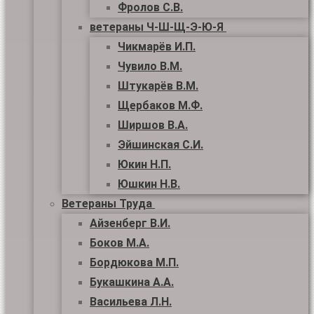
Фролов С.В.
ветераны Ч-Ш-Щ-Э-Ю-Я
Чикмарёв И.П.
Чувило В.М.
Штукарёв В.М.
Щербаков М.Ф.
Ширшов В.А.
Эйшинская С.И.
Юкин Н.П.
Юшкин Н.В.
Ветераны Труда
Айзенберг В.И.
Боков М.А.
Бордюкова М.П.
Букашкина А.А.
Васильева Л.Н.