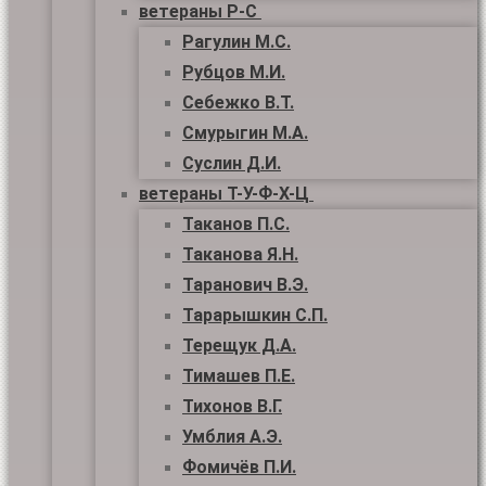
ветераны Р-С
Рагулин М.С.
Рубцов М.И.
Себежко В.Т.
Смурыгин М.А.
Суслин Д.И.
ветераны Т-У-Ф-Х-Ц
Таканов П.С.
Таканова Я.Н.
Таранович В.Э.
Тарарышкин С.П.
Терещук Д.А.
Тимашев П.Е.
Тихонов В.Г.
Умблия А.Э.
Фомичёв П.И.