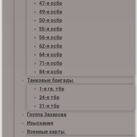
47-я осбр
49-я осбр
50-я осбр
55-я осбр
56-я осбр
62-я осбр
64-я осбр
71-я осбр
84-я осбр
Танковые бригады
1-я гв. тбр
24-я тбр
31-я тбр
Группа Захарова
Изыскания
Военные карты