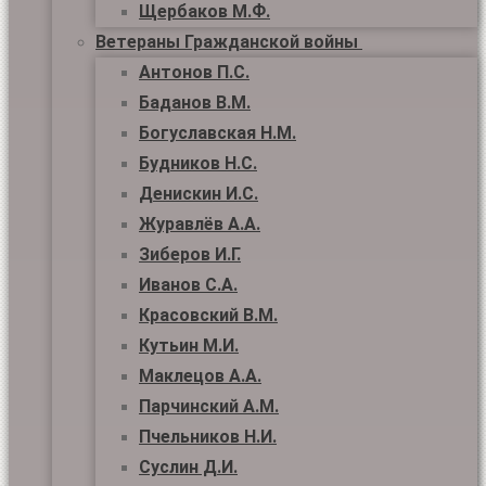
Щербаков М.Ф.
Ветераны Гражданской войны
Антонов П.С.
Баданов В.М.
Богуславская Н.М.
Будников Н.С.
Денискин И.С.
Журавлёв А.А.
Зиберов И.Г.
Иванов С.А.
Красовский В.М.
Кутьин М.И.
Маклецов А.А.
Парчинский А.М.
Пчельников Н.И.
Суслин Д.И.