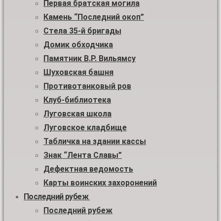
Первая братская могила
Камень “Последний окоп”
Стела 35-й бригады
Домик обходчика
Памятник В.Р. Вильямсу
Шуховская башня
Противотанковый ров
Клуб-библиотека
Луговская школа
Луговское кладбище
Табличка на здании кассы
Знак “Лента Славы”
Дефектная ведомость
Карты воинских захоронений
Последний рубеж
Последний рубеж