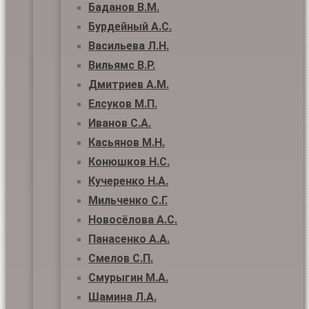
Баданов В.М.
Бурдейный А.С.
Васильева Л.Н.
Вильямс В.Р.
Дмитриев А.М.
Елсуков М.П.
Иванов С.А.
Касьянов М.Н.
Конюшков Н.С.
Кучеренко Н.А.
Мильченко С.Г.
Новосёлова А.С.
Панасенко А.А.
Смелов С.П.
Смурыгин М.А.
Шамина Л.А.