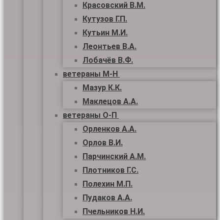
Красовский В.М.
Кутузов Г.П.
Кутьин М.И.
Леонтьев В.А.
Лобачёв В.Ф.
ветераны М-Н
Мазур К.К.
Маклецов А.А.
ветераны О-П
Орленков А.А.
Орлов В.И.
Парчинский А.М.
Плотников Г.С.
Полехин М.П.
Пудаков А.А.
Пчельников Н.И.