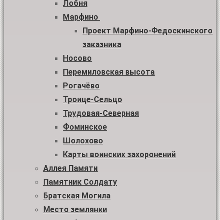
Лобня
Марфино
Проект Марфино-Федоскинского
заказника
Носово
Перемиловская высота
Рогачёво
Троице-Сельцо
Трудовая-Северная
Фоминское
Шолохово
Карты воинских захоронений
Аллея Памяти
Памятник Солдату
Братская Могила
Место землянки