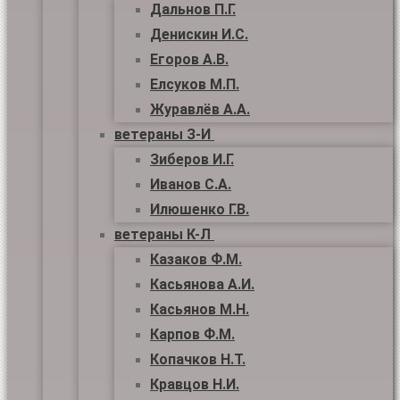
Дальнов П.Г.
Денискин И.С.
Егоров А.В.
Елсуков М.П.
Журавлёв А.А.
ветераны З-И
Зиберов И.Г.
Иванов С.А.
Илюшенко Г.В.
ветераны К-Л
Казаков Ф.М.
Касьянова А.И.
Касьянов М.Н.
Карпов Ф.М.
Копачков Н.Т.
Кравцов Н.И.