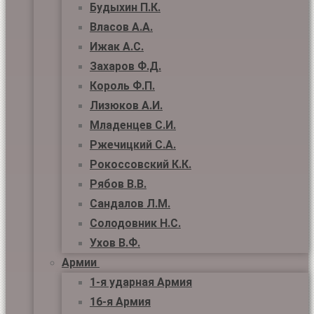
Будыхин П.К.
Власов А.А.
Ижак А.С.
Захаров Ф.Д.
Король Ф.П.
Лизюков А.И.
Младенцев С.И.
Ржечицкий С.А.
Рокоссовский К.К.
Рябов В.В.
Сандалов Л.М.
Солодовник Н.С.
Ухов В.Ф.
Армии
1-я ударная Армия
16-я Армия