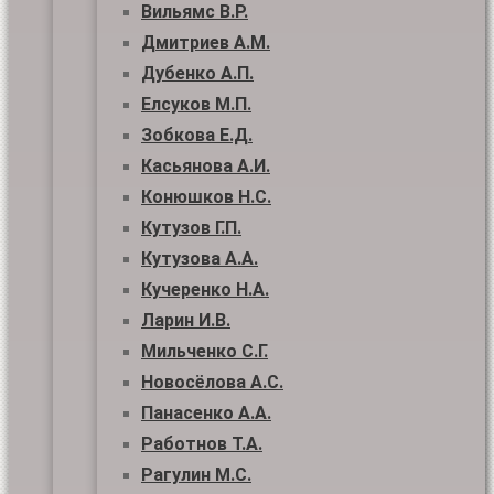
Вильямс В.Р.
Дмитриев А.М.
Дубенко А.П.
Елсуков М.П.
Зобкова Е.Д.
Касьянова А.И.
Конюшков Н.С.
Кутузов Г.П.
Кутузова А.А.
Кучеренко Н.А.
Ларин И.В.
Мильченко С.Г.
Новосёлова А.С.
Панасенко А.А.
Работнов Т.А.
Рагулин М.С.