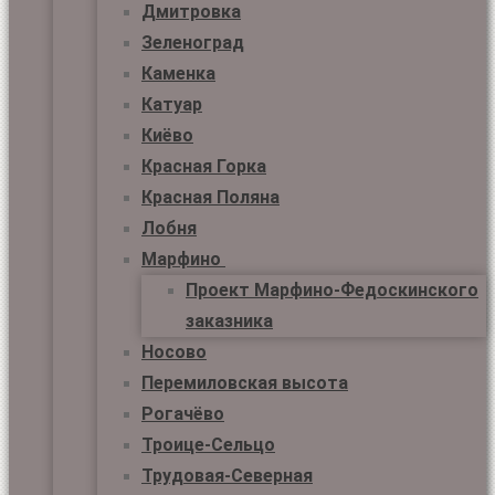
Дмитровка
Зеленоград
Каменка
Катуар
Киёво
Красная Горка
Красная Поляна
Лобня
Марфино
Проект Марфино-Федоскинского
заказника
Носово
Перемиловская высота
Рогачёво
Троице-Сельцо
Трудовая-Северная