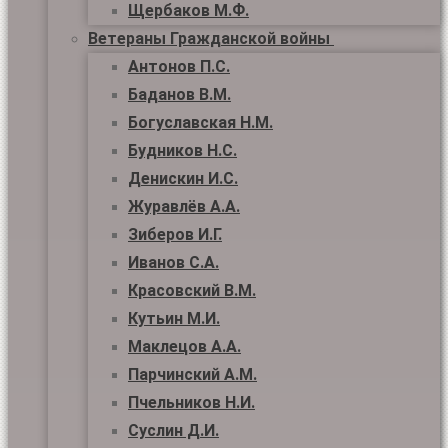
Щербаков М.Ф.
Ветераны Гражданской войны
Антонов П.С.
Баданов В.М.
Богуславская Н.М.
Будников Н.С.
Денискин И.С.
Журавлёв А.А.
Зиберов И.Г.
Иванов С.А.
Красовский В.М.
Кутьин М.И.
Маклецов А.А.
Парчинский А.М.
Пчельников Н.И.
Суслин Д.И.