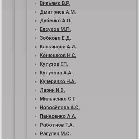
Вильямс В.Р.
Дмитриев А.М.
Дубенко А.П.
Елсуков М.П.
Зобкова Е.Д.
Касьянова А.И.
Конюшков Н.С.
Кутузов Г.П.
Кутузова А.А.
Кучеренко Н.А.
Ларин И.В.
Мильченко С.Г.
Новосёлова А.С.
Панасенко А.А.
Работнов Т.А.
Рагулин М.С.