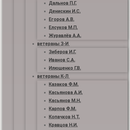
Дальнов П.Г.
Денискин И.С.
Егоров А.В.
Елсуков М.П.
Журавлёв А.А.
ветераны З-И
Зиберов И.Г.
Иванов С.А.
Илюшенко Г.В.
ветераны К-Л
Казаков Ф.М.
Касьянова А.И.
Касьянов М.Н.
Карпов Ф.М.
Копачков Н.Т.
Кравцов Н.И.