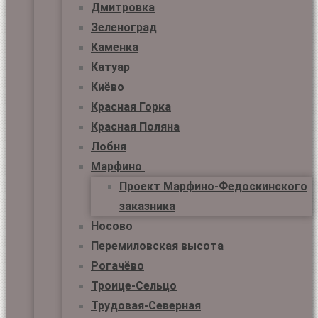
Дмитровка
Зеленоград
Каменка
Катуар
Киёво
Красная Горка
Красная Поляна
Лобня
Марфино
Проект Марфино-Федоскинского
заказника
Носово
Перемиловская высота
Рогачёво
Троице-Сельцо
Трудовая-Северная