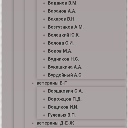
Баданов В.М.
Баранов А.А.
Бахарев В.Н.
Безгузиков А.М.
Белецкий Ю.К.
Белова О.И.
Боков М.А.
Будников Н.С.
Букашкина А.А.
Бурдейный А.С.
ветераны В-Г
Вершкович С.А.
Ворожцов П.Д.
Вощиков И.И.
Гулевых В.П.
ветераны Д-Е-Ж