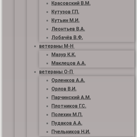
Красовский В.М.
Кутузов Г.П.
Кутьин М.И.
Леонтьев В.А.
Лобачёв В.Ф.
ветераны М-Н
Мазур К.К.
Маклецов А.А.
ветераны О-П
Орленков А.А.
Орлов В.И.
Парчинский А.М.
Плотников Г.С.
Полехин М.П.
Пудаков А.А.
Пчельников Н.И.