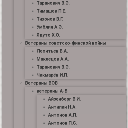
Таранович В.Э.
Тимашев П.Е.
Тихонов В.Г.
Умблия А.Э.
Ядуто Х.О.
Ветераны советско-финской войны
Леонтьев В.А.
Маклецов А.А.
Таранович В.Э.
Чикмарёв И.П.
Ветераны ВОВ
ветераны А-Б
Айзенберг В.И.
Антипин Н.А.
Антонов А.П.
Антонов П.С.