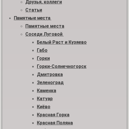
Друзья, коллеги
Статьи
Памятные места
Памятные места
Соседи Луговой
Белый Раст и Кузяево
Габо
Горки
Горки-Солнечногорск
Дмитровка
Зеленоград
Каменка
Катуар
Киёво
Красная Горка
Красная Поляна