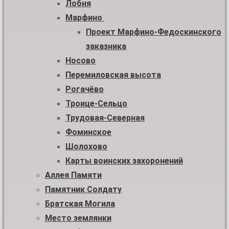
Лобня
Марфино
Проект Марфино-Федоскинского
заказника
Носово
Перемиловская высота
Рогачёво
Троице-Сельцо
Трудовая-Северная
Фоминское
Шолохово
Карты воинских захоронений
Аллея Памяти
Памятник Солдату
Братская Могила
Место землянки