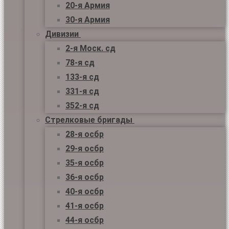
20-я Армия
30-я Армия
Дивизии
2-я Моск. сд
78-я сд
133-я сд
331-я сд
352-я сд
Стрелковые бригады
28-я осбр
29-я осбр
35-я осбр
36-я осбр
40-я осбр
41-я осбр
44-я осбр