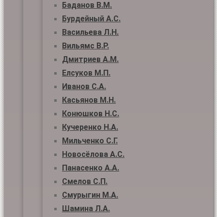
Баданов В.М.
Бурдейный А.С.
Васильева Л.Н.
Вильямс В.Р.
Дмитриев А.М.
Елсуков М.П.
Иванов С.А.
Касьянов М.Н.
Конюшков Н.С.
Кучеренко Н.А.
Мильченко С.Г.
Новосёлова А.С.
Панасенко А.А.
Смелов С.П.
Смурыгин М.А.
Шамина Л.А.