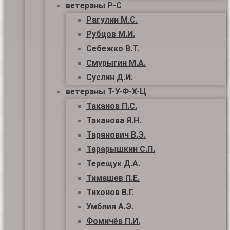
ветераны Р-С
Рагулин М.С.
Рубцов М.И.
Себежко В.Т.
Смурыгин М.А.
Суслин Д.И.
ветераны Т-У-Ф-Х-Ц
Таканов П.С.
Таканова Я.Н.
Таранович В.Э.
Тарарышкин С.П.
Терещук Д.А.
Тимашев П.Е.
Тихонов В.Г.
Умблия А.Э.
Фомичёв П.И.