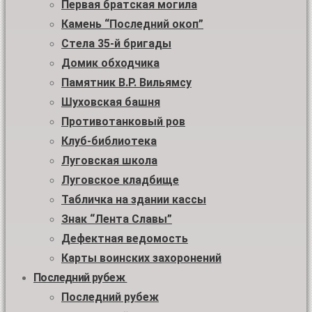
Первая братская могила
Камень “Последний окоп”
Стела 35-й бригады
Домик обходчика
Памятник В.Р. Вильямсу
Шуховская башня
Противотанковый ров
Клуб-библиотека
Луговская школа
Луговское кладбище
Табличка на здании кассы
Знак “Лента Славы”
Дефектная ведомость
Карты воинских захоронений
Последний рубеж
Последний рубеж