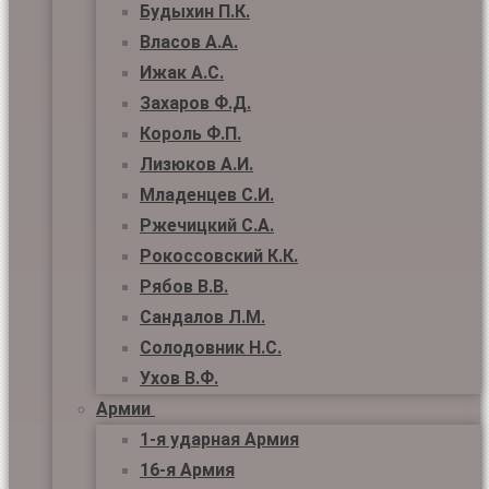
Будыхин П.К.
Власов А.А.
Ижак А.С.
Захаров Ф.Д.
Король Ф.П.
Лизюков А.И.
Младенцев С.И.
Ржечицкий С.А.
Рокоссовский К.К.
Рябов В.В.
Сандалов Л.М.
Солодовник Н.С.
Ухов В.Ф.
Армии
1-я ударная Армия
16-я Армия