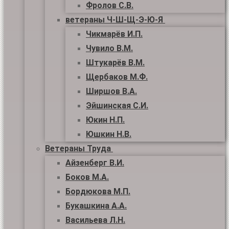
Фролов С.В.
ветераны Ч-Ш-Щ-Э-Ю-Я
Чикмарёв И.П.
Чувило В.М.
Штукарёв В.М.
Щербаков М.Ф.
Ширшов В.А.
Эйшинская С.И.
Юкин Н.П.
Юшкин Н.В.
Ветераны Труда
Айзенберг В.И.
Боков М.А.
Бордюкова М.П.
Букашкина А.А.
Васильева Л.Н.