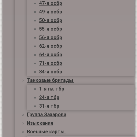
47-я осбр
49-я осбр
50-я осбр
55-я осбр
56-я осбр
62-я осбр
64-я осбр
71-я осбр
84-я осбр
Танковые бригады
1-я гв. тбр
24-я тбр
31-я тбр
Группа Захарова
Изыскания
Военные карты