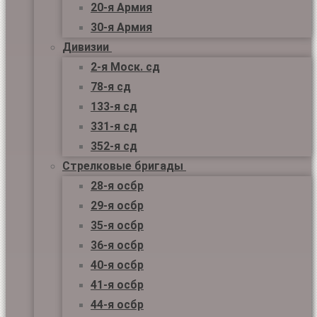
20-я Армия
30-я Армия
Дивизии
2-я Моск. сд
78-я сд
133-я сд
331-я сд
352-я сд
Стрелковые бригады
28-я осбр
29-я осбр
35-я осбр
36-я осбр
40-я осбр
41-я осбр
44-я осбр