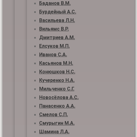
Баданов В.М.
Бурдейный А.С.
Васильева Л.Н.
Вильямс В.Р.
Дмитриев А.М.
Елсуков М.П.
Иванов С.А.
Касьянов М.Н.
Конюшков Н.С.
Кучеренко Н.А.
Мильченко С.Г.
Новосёлова А.С.
Панасенко А.А.
Смелов С.П.
Смурыгин М.А.
Шамина Л.А.