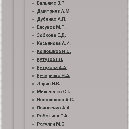
Вильямс В.Р.
Дмитриев А.М.
Дубенко А.П.
Елсуков М.П.
Зобкова Е.Д.
Касьянова А.И.
Конюшков Н.С.
Кутузов Г.П.
Кутузова А.А.
Кучеренко Н.А.
Ларин И.В.
Мильченко С.Г.
Новосёлова А.С.
Панасенко А.А.
Работнов Т.А.
Рагулин М.С.