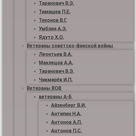
Таранович В.Э.
Тимашев П.Е.
Тихонов В.Г.
Умблия А.Э.
Ядуто Х.О.
Ветераны советско-финской войны
Леонтьев В.А.
Маклецов А.А.
Таранович В.Э.
Чикмарёв И.П.
Ветераны ВОВ
ветераны А-Б
Айзенберг В.И.
Антипин Н.А.
Антонов А.П.
Антонов П.С.