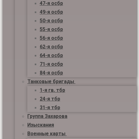
47-я осбр
49-я осбр
50-я осбр
55-я осбр
56-я осбр
62-я осбр
64-я осбр
71-я осбр
84-я осбр
Танковые бригады
1-я гв. тбр
24-я тбр
31-я тбр
Группа Захарова
Изыскания
Военные карты