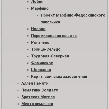
Лобня
Марфино
Проект Марфино-Федоскинского
заказника
Носово
Перемиловская высота
Рогачёво
Троице-Сельцо
Трудовая-Северная
Фоминское
Шолохово
Карты воинских захоронений
Аллея Памяти
Памятник Солдату
Братская Могила
Место землянки