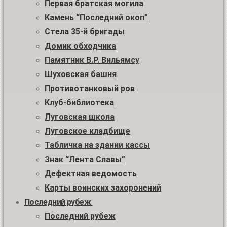
Первая братская могила
Камень “Последний окоп”
Стела 35-й бригады
Домик обходчика
Памятник В.Р. Вильямсу
Шуховская башня
Противотанковый ров
Клуб-библиотека
Луговская школа
Луговское кладбище
Табличка на здании кассы
Знак “Лента Славы”
Дефектная ведомость
Карты воинских захоронений
Последний рубеж
Последний рубеж