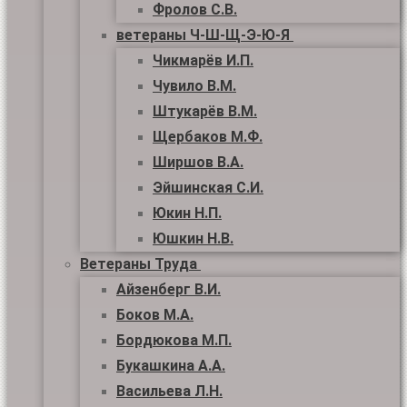
Фролов С.В.
ветераны Ч-Ш-Щ-Э-Ю-Я
Чикмарёв И.П.
Чувило В.М.
Штукарёв В.М.
Щербаков М.Ф.
Ширшов В.А.
Эйшинская С.И.
Юкин Н.П.
Юшкин Н.В.
Ветераны Труда
Айзенберг В.И.
Боков М.А.
Бордюкова М.П.
Букашкина А.А.
Васильева Л.Н.