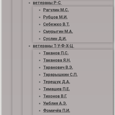
ветераны Р-С
Рагулин М.С.
Рубцов М.И.
Себежко В.Т.
Смурыгин М.А.
Суслин Д.И.
ветераны Т-У-Ф-Х-Ц
Таканов П.С.
Таканова Я.Н.
Таранович В.Э.
Тарарышкин С.П.
Терещук Д.А.
Тимашев П.Е.
Тихонов В.Г.
Умблия А.Э.
Фомичёв П.И.