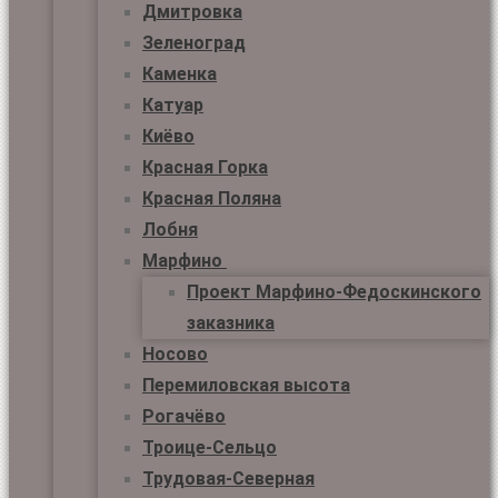
Дмитровка
Зеленоград
Каменка
Катуар
Киёво
Красная Горка
Красная Поляна
Лобня
Марфино
Проект Марфино-Федоскинского
заказника
Носово
Перемиловская высота
Рогачёво
Троице-Сельцо
Трудовая-Северная