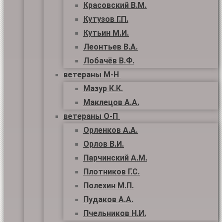
Красовский В.М.
Кутузов Г.П.
Кутьин М.И.
Леонтьев В.А.
Лобачёв В.Ф.
ветераны М-Н
Мазур К.К.
Маклецов А.А.
ветераны О-П
Орленков А.А.
Орлов В.И.
Парчинский А.М.
Плотников Г.С.
Полехин М.П.
Пудаков А.А.
Пчельников Н.И.