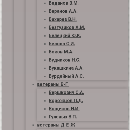
Баданов В.М.
Баранов А.А.
Бахарев В.Н.
Безгузиков А.М.
Белецкий Ю.К.
Белова О.И.
Боков М.А.
Будников Н.С.
Букашкина А.А.
Бурдейный А.С.
ветераны В-Г
Вершкович С.А.
Ворожцов П.Д.
Вощиков И.И.
Гулевых В.П.
ветераны Д-Е-Ж