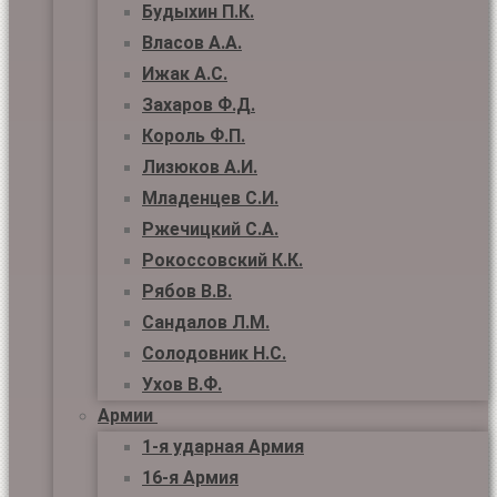
Будыхин П.К.
Власов А.А.
Ижак А.С.
Захаров Ф.Д.
Король Ф.П.
Лизюков А.И.
Младенцев С.И.
Ржечицкий С.А.
Рокоссовский К.К.
Рябов В.В.
Сандалов Л.М.
Солодовник Н.С.
Ухов В.Ф.
Армии
1-я ударная Армия
16-я Армия