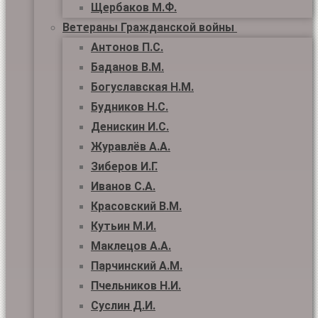
Щербаков М.Ф.
Ветераны Гражданской войны
Антонов П.С.
Баданов В.М.
Богуславская Н.М.
Будников Н.С.
Денискин И.С.
Журавлёв А.А.
Зиберов И.Г.
Иванов С.А.
Красовский В.М.
Кутьин М.И.
Маклецов А.А.
Парчинский А.М.
Пчельников Н.И.
Суслин Д.И.