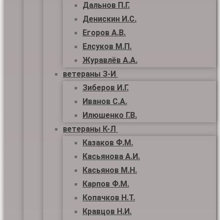
Дальнов П.Г.
Денискин И.С.
Егоров А.В.
Елсуков М.П.
Журавлёв А.А.
ветераны З-И
Зиберов И.Г.
Иванов С.А.
Илюшенко Г.В.
ветераны К-Л
Казаков Ф.М.
Касьянова А.И.
Касьянов М.Н.
Карпов Ф.М.
Копачков Н.Т.
Кравцов Н.И.