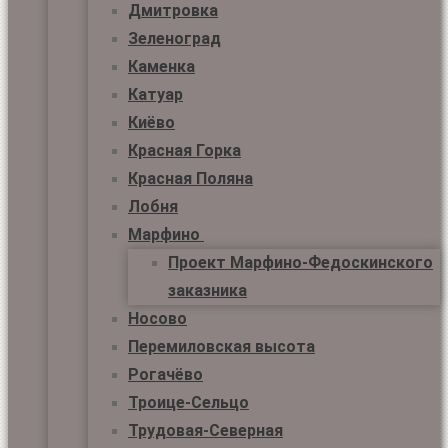
Дмитровка
Зеленоград
Каменка
Катуар
Киёво
Красная Горка
Красная Поляна
Лобня
Марфино
Проект Марфино-Федоскинского
заказника
Носово
Перемиловская высота
Рогачёво
Троице-Сельцо
Трудовая-Северная