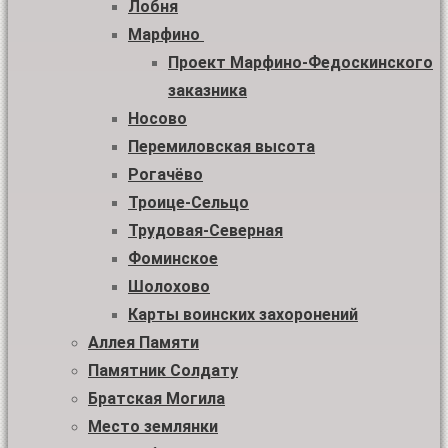
Лобня
Марфино
Проект Марфино-Федоскинского
заказника
Носово
Перемиловская высота
Рогачёво
Троице-Сельцо
Трудовая-Северная
Фоминское
Шолохово
Карты воинских захоронений
Аллея Памяти
Памятник Солдату
Братская Могила
Место землянки