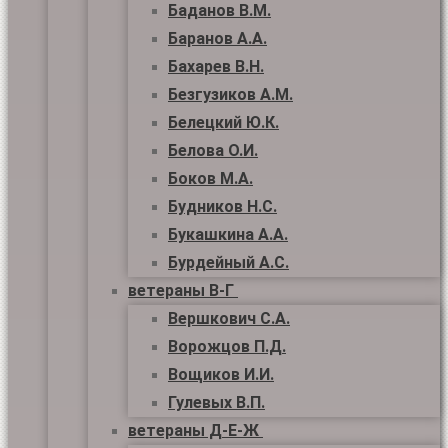
Баданов В.М.
Баранов А.А.
Бахарев В.Н.
Безгузиков А.М.
Белецкий Ю.К.
Белова О.И.
Боков М.А.
Будников Н.С.
Букашкина А.А.
Бурдейный А.С.
ветераны В-Г
Вершкович С.А.
Ворожцов П.Д.
Вощиков И.И.
Гулевых В.П.
ветераны Д-Е-Ж