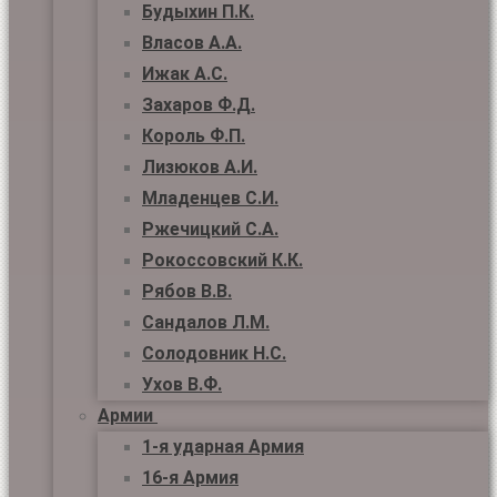
Будыхин П.К.
Власов А.А.
Ижак А.С.
Захаров Ф.Д.
Король Ф.П.
Лизюков А.И.
Младенцев С.И.
Ржечицкий С.А.
Рокоссовский К.К.
Рябов В.В.
Сандалов Л.М.
Солодовник Н.С.
Ухов В.Ф.
Армии
1-я ударная Армия
16-я Армия