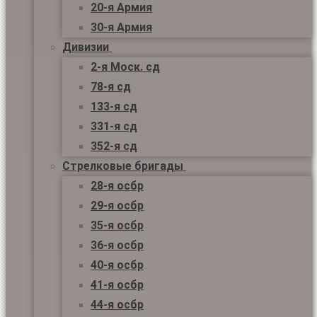
20-я Армия
30-я Армия
Дивизии
2-я Моск. сд
78-я сд
133-я сд
331-я сд
352-я сд
Стрелковые бригады
28-я осбр
29-я осбр
35-я осбр
36-я осбр
40-я осбр
41-я осбр
44-я осбр