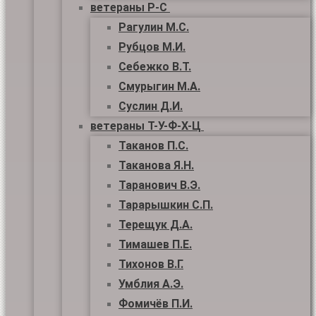
ветераны Р-С
Рагулин М.С.
Рубцов М.И.
Себежко В.Т.
Смурыгин М.А.
Суслин Д.И.
ветераны Т-У-Ф-Х-Ц
Таканов П.С.
Таканова Я.Н.
Таранович В.Э.
Тарарышкин С.П.
Терещук Д.А.
Тимашев П.Е.
Тихонов В.Г.
Умблия А.Э.
Фомичёв П.И.