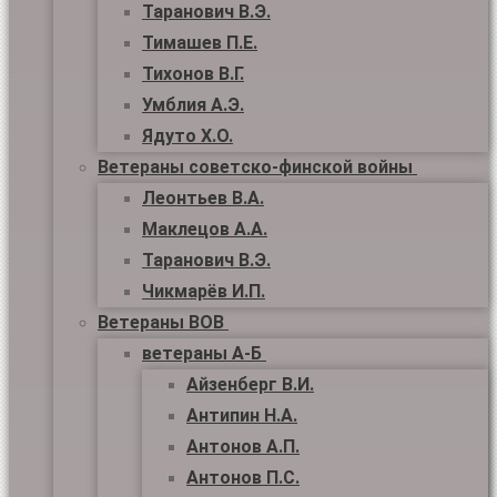
Таранович В.Э.
Тимашев П.Е.
Тихонов В.Г.
Умблия А.Э.
Ядуто Х.О.
Ветераны советско-финской войны
Леонтьев В.А.
Маклецов А.А.
Таранович В.Э.
Чикмарёв И.П.
Ветераны ВОВ
ветераны А-Б
Айзенберг В.И.
Антипин Н.А.
Антонов А.П.
Антонов П.С.