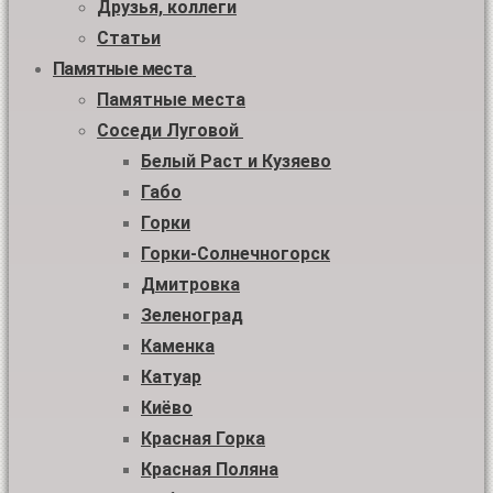
Друзья, коллеги
Статьи
Памятные места
Памятные места
Соседи Луговой
Белый Раст и Кузяево
Габо
Горки
Горки-Солнечногорск
Дмитровка
Зеленоград
Каменка
Катуар
Киёво
Красная Горка
Красная Поляна