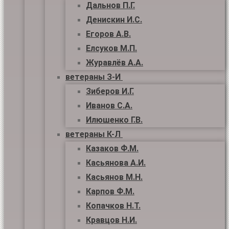
Дальнов П.Г.
Денискин И.С.
Егоров А.В.
Елсуков М.П.
Журавлёв А.А.
ветераны З-И
Зиберов И.Г.
Иванов С.А.
Илюшенко Г.В.
ветераны К-Л
Казаков Ф.М.
Касьянова А.И.
Касьянов М.Н.
Карпов Ф.М.
Копачков Н.Т.
Кравцов Н.И.