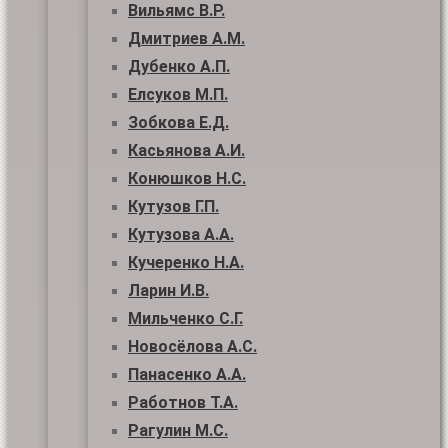
Вильямс В.Р.
Дмитриев А.М.
Дубенко А.П.
Елсуков М.П.
Зобкова Е.Д.
Касьянова А.И.
Конюшков Н.С.
Кутузов Г.П.
Кутузова А.А.
Кучеренко Н.А.
Ларин И.В.
Мильченко С.Г.
Новосёлова А.С.
Панасенко А.А.
Работнов Т.А.
Рагулин М.С.