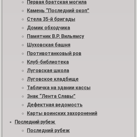
Первая братская могила
Камень “Последний окоп”
Стела 35-й бригады
Домик обходчика
Памятник В.Р. Вильямсу
Шуховская башня
Противотанковый ров
Клуб-библиотека
Луговская школа
Луговское кладбище
Табличка на здании кассы
Знак “Лента Славы”
Дефектная ведомость
Карты воинских захоронений
Последний рубеж
Последний рубеж