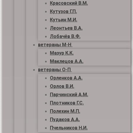
Красовский В.М.
Кутузов Г.П.
Кутьин М.И.
Леонтьев В.А.
Лобачёв В.Ф.
ветераны М-Н
Мазур К.К.
Маклецов А.А.
ветераны О-П
Орленков А.А.
Орлов В.И.
Парчинский А.М.
Плотников Г.С.
Полехин М.П.
Пудаков А.А.
Пчельников Н.И.