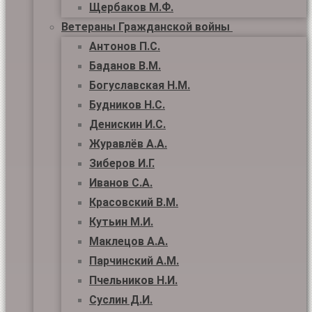
Щербаков М.Ф.
Ветераны Гражданской войны
Антонов П.С.
Баданов В.М.
Богуславская Н.М.
Будников Н.С.
Денискин И.С.
Журавлёв А.А.
Зиберов И.Г.
Иванов С.А.
Красовский В.М.
Кутьин М.И.
Маклецов А.А.
Парчинский А.М.
Пчельников Н.И.
Суслин Д.И.