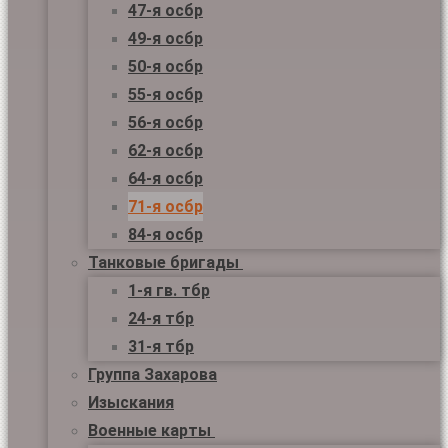
47-я осбр
49-я осбр
50-я осбр
55-я осбр
56-я осбр
62-я осбр
64-я осбр
71-я осбр
84-я осбр
Танковые бригады
1-я гв. тбр
24-я тбр
31-я тбр
Группа Захарова
Изыскания
Военные карты