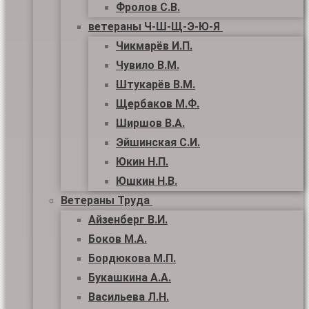
Фролов С.В.
ветераны Ч-Ш-Щ-Э-Ю-Я
Чикмарёв И.П.
Чувило В.М.
Штукарёв В.М.
Щербаков М.Ф.
Ширшов В.А.
Эйшинская С.И.
Юкин Н.П.
Юшкин Н.В.
Ветераны Труда
Айзенберг В.И.
Боков М.А.
Бордюкова М.П.
Букашкина А.А.
Васильева Л.Н.