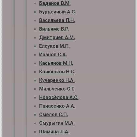
Баданов В.М.
Бурдейный А.С.
Васильева Л.Н.
Вильямс В.Р.
Дмитриев А.М.
Елсуков М.П.
Иванов С.А.
Касьянов М.Н.
Конюшков Н.С.
Кучеренко Н.А.
Мильченко С.Г.
Новосёлова А.С.
Панасенко А.А.
Смелов С.П.
Смурыгин М.А.
Шамина Л.А.