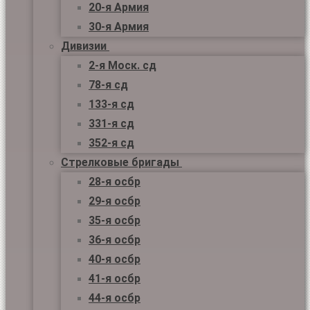
20-я Армия
30-я Армия
Дивизии
2-я Моск. сд
78-я сд
133-я сд
331-я сд
352-я сд
Стрелковые бригады
28-я осбр
29-я осбр
35-я осбр
36-я осбр
40-я осбр
41-я осбр
44-я осбр