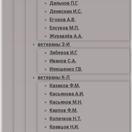
Дальнов П.Г.
Денискин И.С.
Егоров А.В.
Елсуков М.П.
Журавлёв А.А.
ветераны З-И
Зиберов И.Г.
Иванов С.А.
Илюшенко Г.В.
ветераны К-Л
Казаков Ф.М.
Касьянова А.И.
Касьянов М.Н.
Карпов Ф.М.
Копачков Н.Т.
Кравцов Н.И.