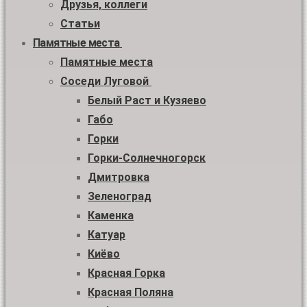
Друзья, коллеги
Статьи
Памятные места
Памятные места
Соседи Луговой
Белый Раст и Кузяево
Габо
Горки
Горки-Солнечногорск
Дмитровка
Зеленоград
Каменка
Катуар
Киёво
Красная Горка
Красная Поляна