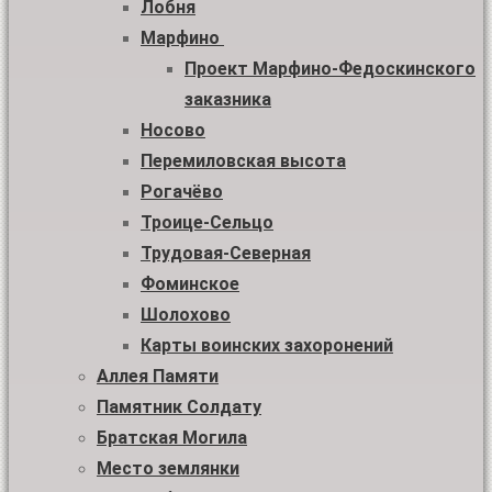
Лобня
Марфино
Проект Марфино-Федоскинского
заказника
Носово
Перемиловская высота
Рогачёво
Троице-Сельцо
Трудовая-Северная
Фоминское
Шолохово
Карты воинских захоронений
Аллея Памяти
Памятник Солдату
Братская Могила
Место землянки