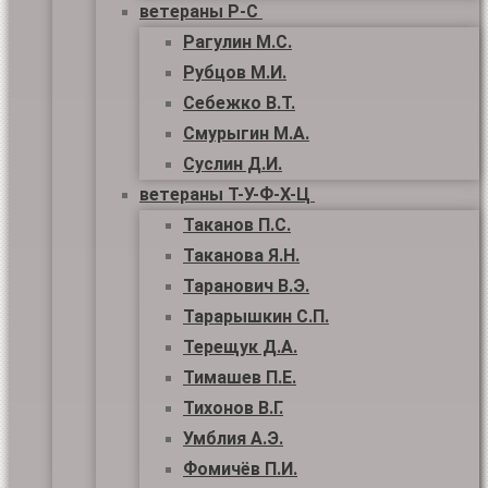
ветераны Р-С
Рагулин М.С.
Рубцов М.И.
Себежко В.Т.
Смурыгин М.А.
Суслин Д.И.
ветераны Т-У-Ф-Х-Ц
Таканов П.С.
Таканова Я.Н.
Таранович В.Э.
Тарарышкин С.П.
Терещук Д.А.
Тимашев П.Е.
Тихонов В.Г.
Умблия А.Э.
Фомичёв П.И.