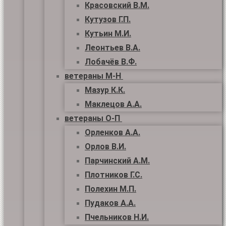
Красовский В.М.
Кутузов Г.П.
Кутьин М.И.
Леонтьев В.А.
Лобачёв В.Ф.
ветераны М-Н
Мазур К.К.
Маклецов А.А.
ветераны О-П
Орленков А.А.
Орлов В.И.
Парчинский А.М.
Плотников Г.С.
Полехин М.П.
Пудаков А.А.
Пчельников Н.И.