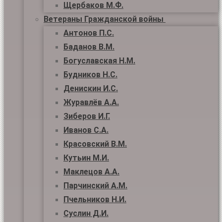
Щербаков М.Ф.
Ветераны Гражданской войны
Антонов П.С.
Баданов В.М.
Богуславская Н.М.
Будников Н.С.
Денискин И.С.
Журавлёв А.А.
Зиберов И.Г.
Иванов С.А.
Красовский В.М.
Кутьин М.И.
Маклецов А.А.
Парчинский А.М.
Пчельников Н.И.
Суслин Д.И.