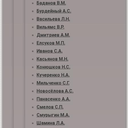
Баданов В.М.
Бурдейный А.С.
Васильева Л.Н.
Вильямс В.Р.
Дмитриев А.М.
Елсуков М.П.
Иванов С.А.
Касьянов М.Н.
Конюшков Н.С.
Кучеренко Н.А.
Мильченко С.Г.
Новосёлова А.С.
Панасенко А.А.
Смелов С.П.
Смурыгин М.А.
Шамина Л.А.