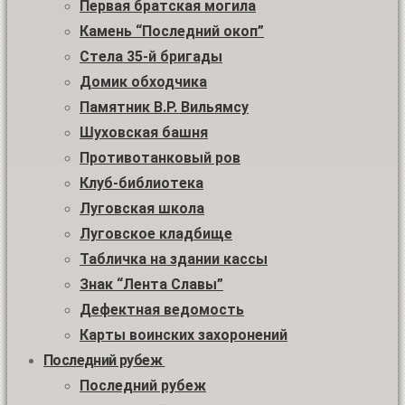
Первая братская могила
Камень “Последний окоп”
Стела 35-й бригады
Домик обходчика
Памятник В.Р. Вильямсу
Шуховская башня
Противотанковый ров
Клуб-библиотека
Луговская школа
Луговское кладбище
Табличка на здании кассы
Знак “Лента Славы”
Дефектная ведомость
Карты воинских захоронений
Последний рубеж
Последний рубеж