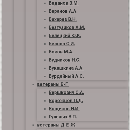
Баданов В.М.
Баранов А.А.
Бахарев В.Н.
Безгузиков А.М.
Белецкий Ю.К.
Белова О.И.
Боков М.А.
Будников Н.С.
Букашкина А.А.
Бурдейный А.С.
ветераны В-Г
Вершкович С.А.
Ворожцов П.Д.
Вощиков И.И.
Гулевых В.П.
ветераны Д-Е-Ж