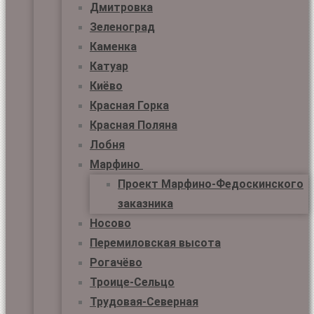
Дмитровка
Зеленоград
Каменка
Катуар
Киёво
Красная Горка
Красная Поляна
Лобня
Марфино
Проект Марфино-Федоскинского
заказника
Носово
Перемиловская высота
Рогачёво
Троице-Сельцо
Трудовая-Северная