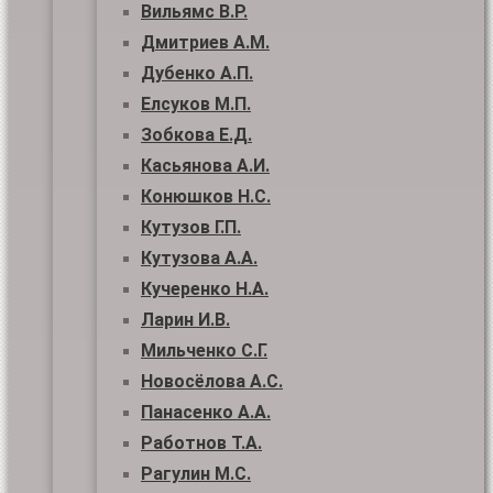
Вильямс В.Р.
Дмитриев А.М.
Дубенко А.П.
Елсуков М.П.
Зобкова Е.Д.
Касьянова А.И.
Конюшков Н.С.
Кутузов Г.П.
Кутузова А.А.
Кучеренко Н.А.
Ларин И.В.
Мильченко С.Г.
Новосёлова А.С.
Панасенко А.А.
Работнов Т.А.
Рагулин М.С.