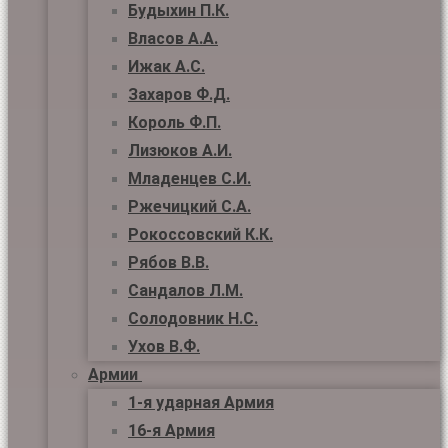
Будыхин П.К.
Власов А.А.
Ижак А.С.
Захаров Ф.Д.
Король Ф.П.
Лизюков А.И.
Младенцев С.И.
Ржечицкий С.А.
Рокоссовский К.К.
Рябов В.В.
Сандалов Л.М.
Солодовник Н.С.
Ухов В.Ф.
Армии
1-я ударная Армия
16-я Армия