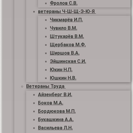
Фролов С.В.
ветераны Ч-Ш-Щ-Э-Ю-Я
Чикмарёв И.П.
Чувило В.М.
Штукарёв В.М.
Щербаков М.Ф.
Ширшов В.А.
Эйшинская С.И.
Юкин Н.П.
Юшкин Н.В.
Ветераны Труда
Айзенберг В.И.
Боков М.А.
Бордюкова М.П.
Букашкина А.А.
Васильева Л.Н.