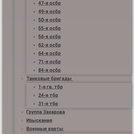
47-я осбр
49-я осбр
50-я осбр
55-я осбр
56-я осбр
62-я осбр
64-я осбр
71-я осбр
84-я осбр
Танковые бригады
1-я гв. тбр
24-я тбр
31-я тбр
Группа Захарова
Изыскания
Военные карты