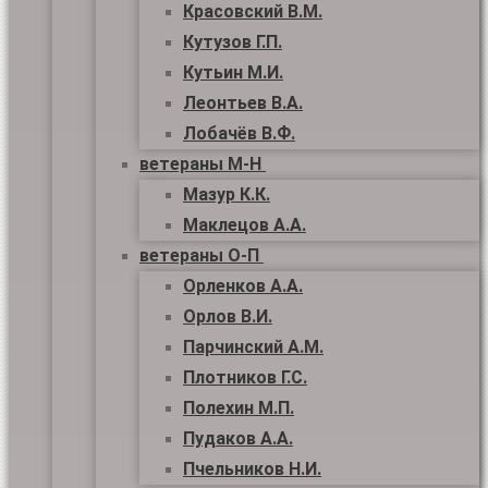
Красовский В.М.
Кутузов Г.П.
Кутьин М.И.
Леонтьев В.А.
Лобачёв В.Ф.
ветераны М-Н
Мазур К.К.
Маклецов А.А.
ветераны О-П
Орленков А.А.
Орлов В.И.
Парчинский А.М.
Плотников Г.С.
Полехин М.П.
Пудаков А.А.
Пчельников Н.И.