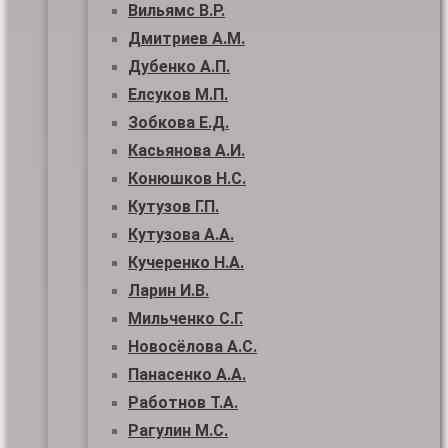
Вильямс В.Р.
Дмитриев А.М.
Дубенко А.П.
Елсуков М.П.
Зобкова Е.Д.
Касьянова А.И.
Конюшков Н.С.
Кутузов Г.П.
Кутузова А.А.
Кучеренко Н.А.
Ларин И.В.
Мильченко С.Г.
Новосёлова А.С.
Панасенко А.А.
Работнов Т.А.
Рагулин М.С.