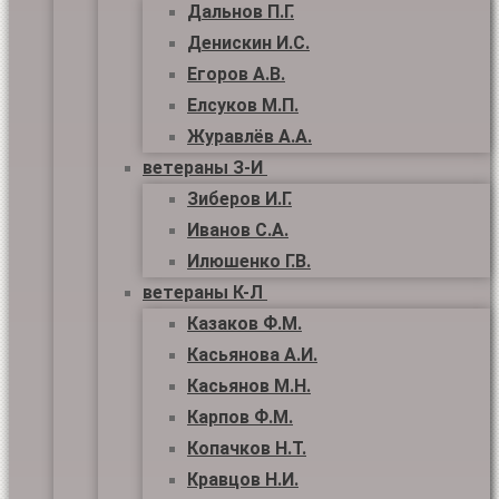
Дальнов П.Г.
Денискин И.С.
Егоров А.В.
Елсуков М.П.
Журавлёв А.А.
ветераны З-И
Зиберов И.Г.
Иванов С.А.
Илюшенко Г.В.
ветераны К-Л
Казаков Ф.М.
Касьянова А.И.
Касьянов М.Н.
Карпов Ф.М.
Копачков Н.Т.
Кравцов Н.И.