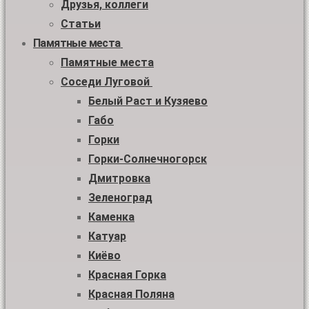
Друзья, коллеги
Статьи
Памятные места
Памятные места
Соседи Луговой
Белый Раст и Кузяево
Габо
Горки
Горки-Солнечногорск
Дмитровка
Зеленоград
Каменка
Катуар
Киёво
Красная Горка
Красная Поляна