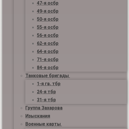
47-я осбр
49-я осбр
50-я осбр
55-я осбр
56-я осбр
62-я осбр
64-я осбр
71-я осбр
84-я осбр
Танковые бригады
1-я гв. тбр
24-я тбр
31-я тбр
Группа Захарова
Изыскания
Военные карты