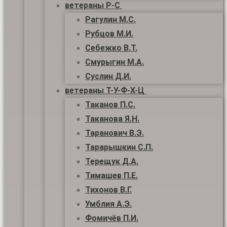
ветераны Р-С
Рагулин М.С.
Рубцов М.И.
Себежко В.Т.
Смурыгин М.А.
Суслин Д.И.
ветераны Т-У-Ф-Х-Ц
Таканов П.С.
Таканова Я.Н.
Таранович В.Э.
Тарарышкин С.П.
Терещук Д.А.
Тимашев П.Е.
Тихонов В.Г.
Умблия А.Э.
Фомичёв П.И.