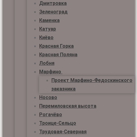
Дмитровка
Зеленоград
Каменка
Катуар
Киёво
Красная Горка
Красная Поляна
Лобня
Марфино
Проект Марфино-Федоскинского
заказника
Носово
Перемиловская высота
Рогачёво
Троице-Сельцо
Трудовая-Северная