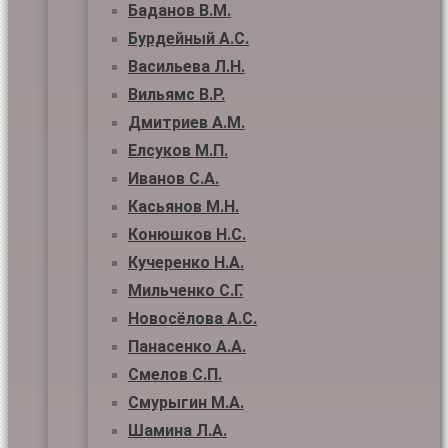
Баданов В.М.
Бурдейный А.С.
Васильева Л.Н.
Вильямс В.Р.
Дмитриев А.М.
Елсуков М.П.
Иванов С.А.
Касьянов М.Н.
Конюшков Н.С.
Кучеренко Н.А.
Мильченко С.Г.
Новосёлова А.С.
Панасенко А.А.
Смелов С.П.
Смурыгин М.А.
Шамина Л.А.