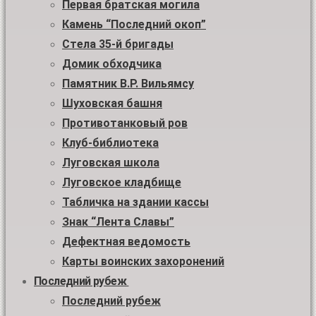
Первая братская могила
Камень “Последний окоп”
Стела 35-й бригады
Домик обходчика
Памятник В.Р. Вильямсу
Шуховская башня
Противотанковый ров
Клуб-библиотека
Луговская школа
Луговское кладбище
Табличка на здании кассы
Знак “Лента Славы”
Дефектная ведомость
Карты воинских захоронений
Последний рубеж
Последний рубеж