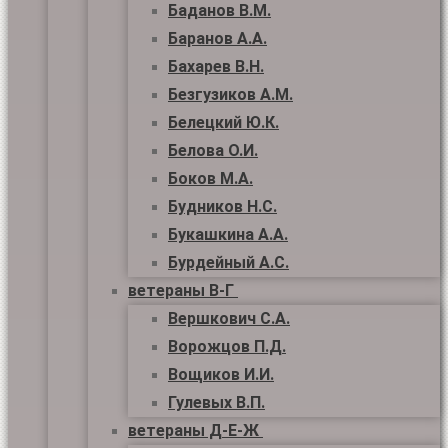
Баданов В.М.
Баранов А.А.
Бахарев В.Н.
Безгузиков А.М.
Белецкий Ю.К.
Белова О.И.
Боков М.А.
Будников Н.С.
Букашкина А.А.
Бурдейный А.С.
ветераны В-Г
Вершкович С.А.
Ворожцов П.Д.
Вощиков И.И.
Гулевых В.П.
ветераны Д-Е-Ж