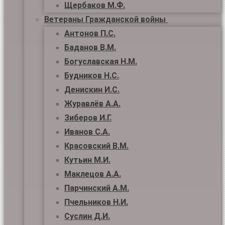
Щербаков М.Ф.
Ветераны Гражданской войны
Антонов П.С.
Баданов В.М.
Богуславская Н.М.
Будников Н.С.
Денискин И.С.
Журавлёв А.А.
Зиберов И.Г.
Иванов С.А.
Красовский В.М.
Кутьин М.И.
Маклецов А.А.
Парчинский А.М.
Пчельников Н.И.
Суслин Д.И.