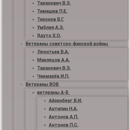
Таранович В.Э.
Тимашев П.Е.
Тихонов В.Г.
Умблия А.Э.
Ядуто Х.О.
Ветераны советско-финской войны
Леонтьев В.А.
Маклецов А.А.
Таранович В.Э.
Чикмарёв И.П.
Ветераны ВОВ
ветераны А-Б
Айзенберг В.И.
Антипин Н.А.
Антонов А.П.
Антонов П.С.