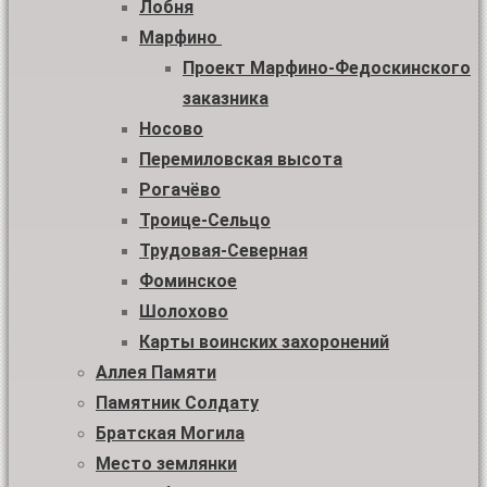
Лобня
Марфино
Проект Марфино-Федоскинского
заказника
Носово
Перемиловская высота
Рогачёво
Троице-Сельцо
Трудовая-Северная
Фоминское
Шолохово
Карты воинских захоронений
Аллея Памяти
Памятник Солдату
Братская Могила
Место землянки