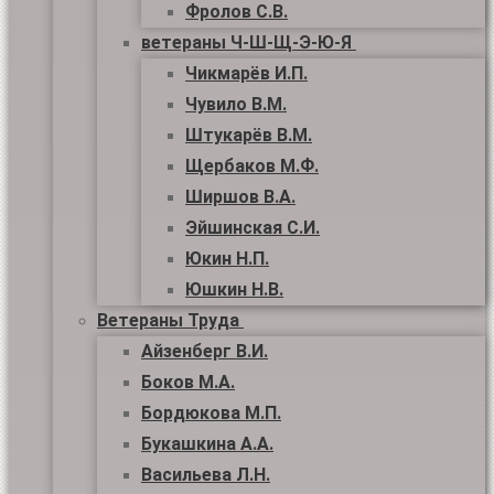
Фролов С.В.
ветераны Ч-Ш-Щ-Э-Ю-Я
Чикмарёв И.П.
Чувило В.М.
Штукарёв В.М.
Щербаков М.Ф.
Ширшов В.А.
Эйшинская С.И.
Юкин Н.П.
Юшкин Н.В.
Ветераны Труда
Айзенберг В.И.
Боков М.А.
Бордюкова М.П.
Букашкина А.А.
Васильева Л.Н.