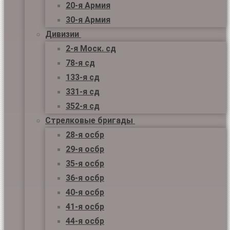
20-я Армия
30-я Армия
Дивизии
2-я Моск. сд
78-я сд
133-я сд
331-я сд
352-я сд
Стрелковые бригады
28-я осбр
29-я осбр
35-я осбр
36-я осбр
40-я осбр
41-я осбр
44-я осбр