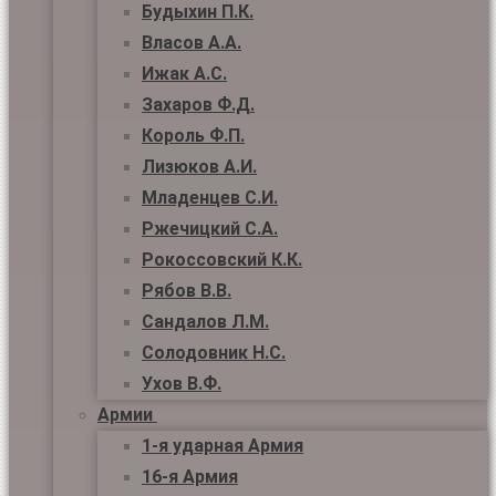
Будыхин П.К.
Власов А.А.
Ижак А.С.
Захаров Ф.Д.
Король Ф.П.
Лизюков А.И.
Младенцев С.И.
Ржечицкий С.А.
Рокоссовский К.К.
Рябов В.В.
Сандалов Л.М.
Солодовник Н.С.
Ухов В.Ф.
Армии
1-я ударная Армия
16-я Армия