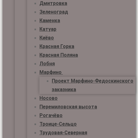
Дмитровка
Зеленоград
Каменка
Катуар
Киёво
Красная Горка
Красная Поляна
Лобня
Марфино
Проект Марфино-Федоскинского
заказника
Носово
Перемиловская высота
Рогачёво
Троице-Сельцо
Трудовая-Северная