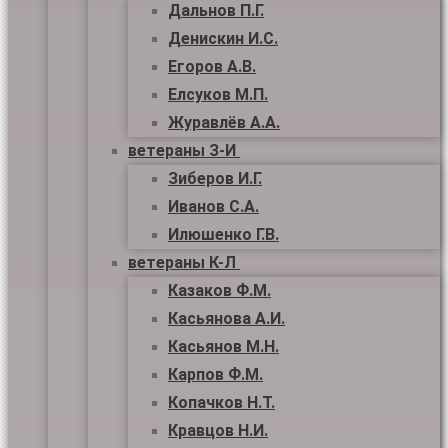
Дальнов П.Г.
Денискин И.С.
Егоров А.В.
Елсуков М.П.
Журавлёв А.А.
ветераны З-И
Зиберов И.Г.
Иванов С.А.
Илюшенко Г.В.
ветераны К-Л
Казаков Ф.М.
Касьянова А.И.
Касьянов М.Н.
Карпов Ф.М.
Копачков Н.Т.
Кравцов Н.И.