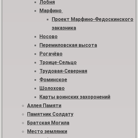
Лобня
Марфино
Проект Марфино-Федоскинского
заказника
Носово
Перемиловская высота
Рогачёво
Троице-Сельцо
Трудовая-Северная
Фоминское
Шолохово
Карты воинских захоронений
Аллея Памяти
Памятник Солдату
Братская Могила
Место землянки