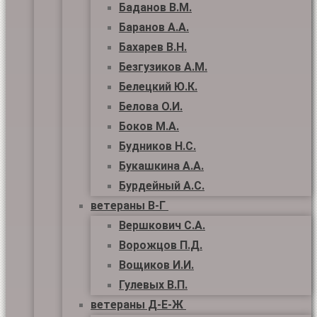
Баданов В.М.
Баранов А.А.
Бахарев В.Н.
Безгузиков А.М.
Белецкий Ю.К.
Белова О.И.
Боков М.А.
Будников Н.С.
Букашкина А.А.
Бурдейный А.С.
ветераны В-Г
Вершкович С.А.
Ворожцов П.Д.
Вощиков И.И.
Гулевых В.П.
ветераны Д-Е-Ж