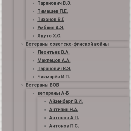
Таранович В.Э.
Тимашев П.Е.
Тихонов В.Г.
Умблия А.Э.
Ядуто Х.О.
Ветераны советско-финской войны
Леонтьев В.А.
Маклецов А.А.
Таранович В.Э.
Чикмарёв И.П.
Ветераны ВОВ
ветераны А-Б
Айзенберг В.И.
Антипин Н.А.
Антонов А.П.
Антонов П.С.