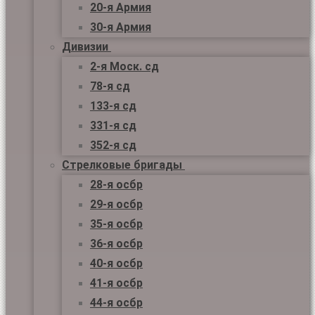
20-я Армия
30-я Армия
Дивизии
2-я Моск. сд
78-я сд
133-я сд
331-я сд
352-я сд
Стрелковые бригады
28-я осбр
29-я осбр
35-я осбр
36-я осбр
40-я осбр
41-я осбр
44-я осбр