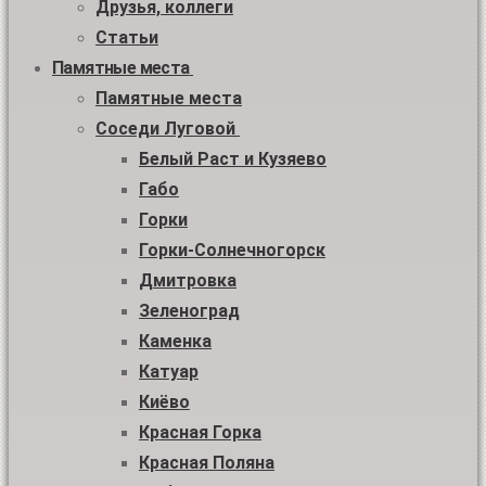
Друзья, коллеги
Статьи
Памятные места
Памятные места
Соседи Луговой
Белый Раст и Кузяево
Габо
Горки
Горки-Солнечногорск
Дмитровка
Зеленоград
Каменка
Катуар
Киёво
Красная Горка
Красная Поляна