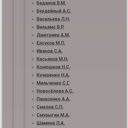
Баданов В.М.
Бурдейный А.С.
Васильева Л.Н.
Вильямс В.Р.
Дмитриев А.М.
Елсуков М.П.
Иванов С.А.
Касьянов М.Н.
Конюшков Н.С.
Кучеренко Н.А.
Мильченко С.Г.
Новосёлова А.С.
Панасенко А.А.
Смелов С.П.
Смурыгин М.А.
Шамина Л.А.