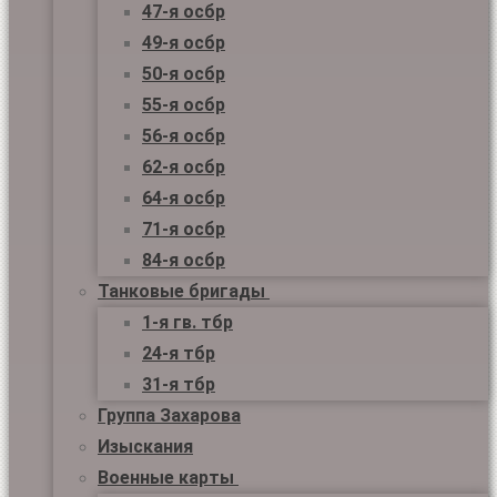
47-я осбр
49-я осбр
50-я осбр
55-я осбр
56-я осбр
62-я осбр
64-я осбр
71-я осбр
84-я осбр
Танковые бригады
1-я гв. тбр
24-я тбр
31-я тбр
Группа Захарова
Изыскания
Военные карты