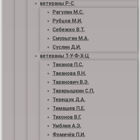
ветераны Р-С
Рагулин М.С.
Рубцов М.И.
Себежко В.Т.
Смурыгин М.А.
Суслин Д.И.
ветераны Т-У-Ф-Х-Ц
Таканов П.С.
Таканова Я.Н.
Таранович В.Э.
Тарарышкин С.П.
Терещук Д.А.
Тимашев П.Е.
Тихонов В.Г.
Умблия А.Э.
Фомичёв П.И.