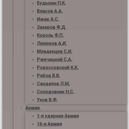
Будыхин П.К.
Власов А.А.
Ижак А.С.
Захаров Ф.Д.
Король Ф.П.
Лизюков А.И.
Младенцев С.И.
Ржечицкий С.А.
Рокоссовский К.К.
Рябов В.В.
Сандалов Л.М.
Солодовник Н.С.
Ухов В.Ф.
Армии
1-я ударная Армия
16-я Армия