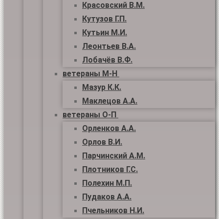
Красовский В.М.
Кутузов Г.П.
Кутьин М.И.
Леонтьев В.А.
Лобачёв В.Ф.
ветераны М-Н
Мазур К.К.
Маклецов А.А.
ветераны О-П
Орленков А.А.
Орлов В.И.
Парчинский А.М.
Плотников Г.С.
Полехин М.П.
Пудаков А.А.
Пчельников Н.И.