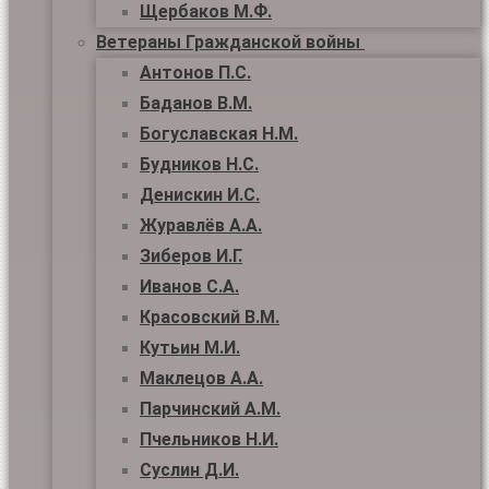
Щербаков М.Ф.
Ветераны Гражданской войны
Антонов П.С.
Баданов В.М.
Богуславская Н.М.
Будников Н.С.
Денискин И.С.
Журавлёв А.А.
Зиберов И.Г.
Иванов С.А.
Красовский В.М.
Кутьин М.И.
Маклецов А.А.
Парчинский А.М.
Пчельников Н.И.
Суслин Д.И.