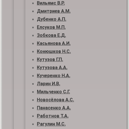
Вильямс В.Р.
Дмитриев А.М.
Дубенко А.П.
Елсуков М.П.
Зобкова Е.Д.
Касьянова А.И.
Конюшков Н.С.
Кутузов Г.П.
Кутузова А.А.
Кучеренко Н.А.
Ларин И.В.
Мильченко С.Г.
Новосёлова А.С.
Панасенко А.А.
Работнов Т.А.
Рагулин М.С.