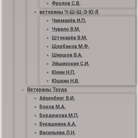
Фролов С.В.
ветераны Ч-Ш-Щ-Э-Ю-Я
Чикмарёв И.П.
Чувило В.М.
Штукарёв В.М.
Щербаков М.Ф.
Ширшов В.А.
Эйшинская С.И.
Юкин Н.П.
Юшкин Н.В.
Ветераны Труда
Айзенберг В.И.
Боков М.А.
Бордюкова М.П.
Букашкина А.А.
Васильева Л.Н.