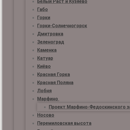
Белый Раст и Кузяево
Габо
Горки
Горки-Солнечногорск
Дмитровка
Зеленоград
Каменка
Катуар
Киёво
Красная Горка
Красная Поляна
Лобня
Марфино
Проект Марфино-Федоскинского з
Носово
Перемиловская высота