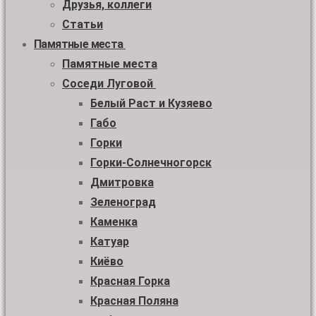
Друзья, коллеги
Статьи
Памятные места
Памятные места
Соседи Луговой
Белый Раст и Кузяево
Габо
Горки
Горки-Солнечногорск
Дмитровка
Зеленоград
Каменка
Катуар
Киёво
Красная Горка
Красная Поляна