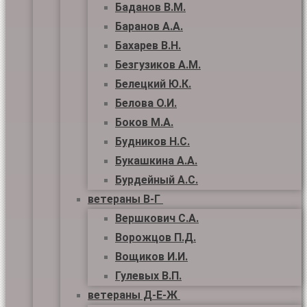
Баданов В.М.
Баранов А.А.
Бахарев В.Н.
Безгузиков А.М.
Белецкий Ю.К.
Белова О.И.
Боков М.А.
Будников Н.С.
Букашкина А.А.
Бурдейный А.С.
ветераны В-Г
Вершкович С.А.
Ворожцов П.Д.
Вощиков И.И.
Гулевых В.П.
ветераны Д-Е-Ж