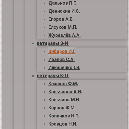
Дальнов П.Г.
Денискин И.С.
Егоров А.В.
Елсуков М.П.
Журавлёв А.А.
ветераны З-И
Зиберов И.Г.
Иванов С.А.
Илюшенко Г.В.
ветераны К-Л
Казаков Ф.М.
Касьянова А.И.
Касьянов М.Н.
Карпов Ф.М.
Копачков Н.Т.
Кравцов Н.И.