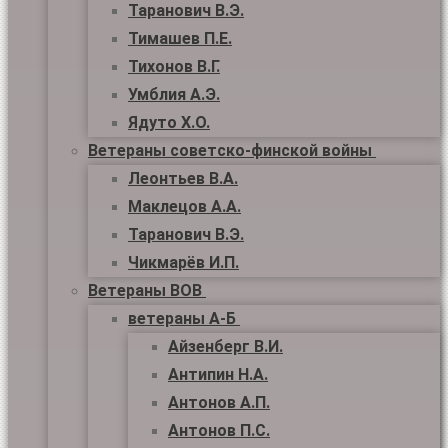
Таранович В.Э.
Тимашев П.Е.
Тихонов В.Г.
Умблия А.Э.
Ядуто Х.О.
Ветераны советско-финской войны
Леонтьев В.А.
Маклецов А.А.
Таранович В.Э.
Чикмарёв И.П.
Ветераны ВОВ
ветераны А-Б
Айзенберг В.И.
Антипин Н.А.
Антонов А.П.
Антонов П.С.