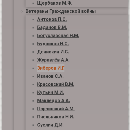
Щербаков М.Ф.
Ветераны Гражданской войны
Антонов П.С.
Баданов В.М.
Богуславская Н.М.
Будников Н.С.
Денискин И.С.
Журавлёв А.А.
Зиберов И.Г.
Иванов С.А.
Красовский В.М.
Кутьин М.И.
Маклецов А.А.
Парчинский А.М.
Пчельников Н.И.
Суслин Д.И.