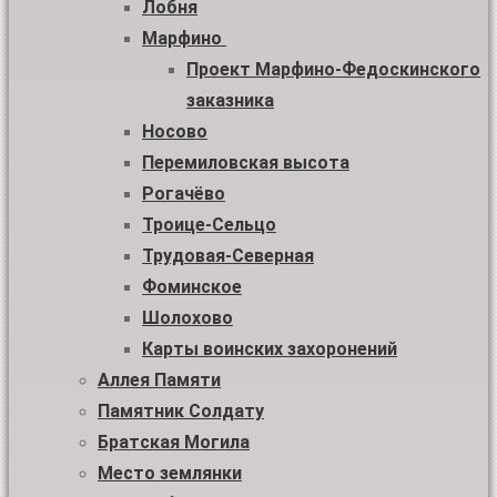
Лобня
Марфино
Проект Марфино-Федоскинского
заказника
Носово
Перемиловская высота
Рогачёво
Троице-Сельцо
Трудовая-Северная
Фоминское
Шолохово
Карты воинских захоронений
Аллея Памяти
Памятник Солдату
Братская Могила
Место землянки