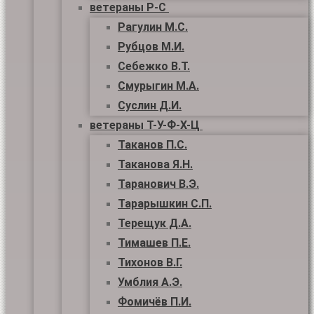
ветераны Р-С
Рагулин М.С.
Рубцов М.И.
Себежко В.Т.
Смурыгин М.А.
Суслин Д.И.
ветераны Т-У-Ф-Х-Ц
Таканов П.С.
Таканова Я.Н.
Таранович В.Э.
Тарарышкин С.П.
Терещук Д.А.
Тимашев П.Е.
Тихонов В.Г.
Умблия А.Э.
Фомичёв П.И.