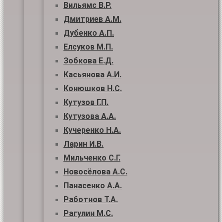
Вильямс В.Р.
Дмитриев А.М.
Дубенко А.П.
Елсуков М.П.
Зобкова Е.Д.
Касьянова А.И.
Конюшков Н.С.
Кутузов Г.П.
Кутузова А.А.
Кучеренко Н.А.
Ларин И.В.
Мильченко С.Г.
Новосёлова А.С.
Панасенко А.А.
Работнов Т.А.
Рагулин М.С.