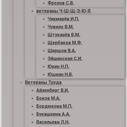
Фролов С.В.
ветераны Ч-Ш-Щ-Э-Ю-Я
Чикмарёв И.П.
Чувило В.М.
Штукарёв В.М.
Щербаков М.Ф.
Ширшов В.А.
Эйшинская С.И.
Юкин Н.П.
Юшкин Н.В.
Ветераны Труда
Айзенберг В.И.
Боков М.А.
Бордюкова М.П.
Букашкина А.А.
Васильева Л.Н.