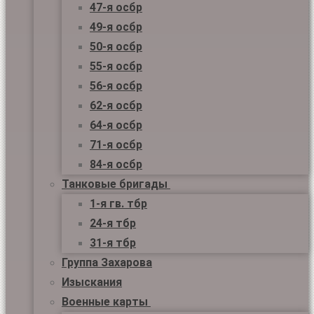
47-я осбр
49-я осбр
50-я осбр
55-я осбр
56-я осбр
62-я осбр
64-я осбр
71-я осбр
84-я осбр
Танковые бригады
1-я гв. тбр
24-я тбр
31-я тбр
Группа Захарова
Изыскания
Военные карты