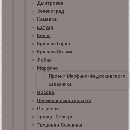
Дмитровка
Зеленоград
Каменка
Катуар
Киёво
Красная Горка
Красная Поляна
Лобня
Марфино
Проект Марфино-Федоскинского
заказника
Носово
Перемиловская высота
Рогачёво
Троице-Сельцо
Трудовая-Северная