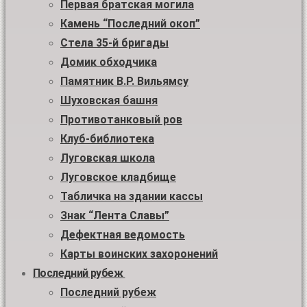
Первая братская могила
Камень “Последний окоп”
Стела 35-й бригады
Домик обходчика
Памятник В.Р. Вильямсу
Шуховская башня
Противотанковый ров
Клуб-библиотека
Луговская школа
Луговское кладбище
Табличка на здании кассы
Знак “Лента Славы”
Дефектная ведомость
Карты воинских захоронений
Последний рубеж
Последний рубеж