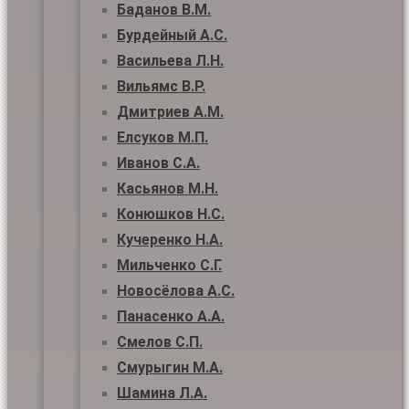
Баданов В.М.
Бурдейный А.С.
Васильева Л.Н.
Вильямс В.Р.
Дмитриев А.М.
Елсуков М.П.
Иванов С.А.
Касьянов М.Н.
Конюшков Н.С.
Кучеренко Н.А.
Мильченко С.Г.
Новосёлова А.С.
Панасенко А.А.
Смелов С.П.
Смурыгин М.А.
Шамина Л.А.