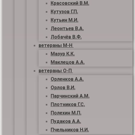
Красовский В.М.
Кутузов Г.П.
Кутьин М.И.
Леонтьев В.А.
Лобачёв В.Ф.
ветераны М-Н
Мазур К.К.
Маклецов А.А.
ветераны О-П
Орленков А.А.
Орлов В.И.
Парчинский А.М.
Плотников Г.С.
Полехин М.П.
Пудаков А.А.
Пчельников Н.И.