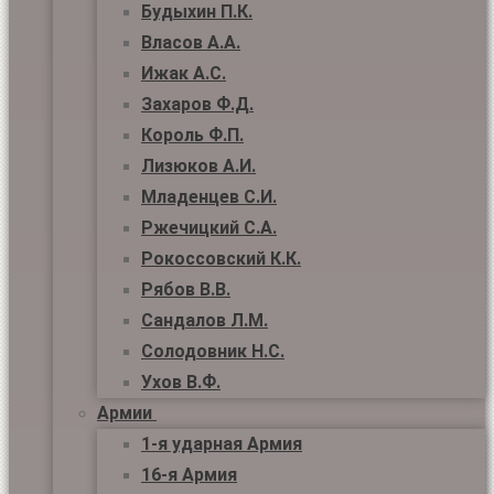
Будыхин П.К.
Власов А.А.
Ижак А.С.
Захаров Ф.Д.
Король Ф.П.
Лизюков А.И.
Младенцев С.И.
Ржечицкий С.А.
Рокоссовский К.К.
Рябов В.В.
Сандалов Л.М.
Солодовник Н.С.
Ухов В.Ф.
Армии
1-я ударная Армия
16-я Армия