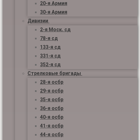
20-я Армия
30-я Армия
Дивизии
2-я Моск. сд
78-я сд
133-я сд
331-я сд
352-я сд
Стрелковые бригады
28-я осбр
29-я осбр
35-я осбр
36-я осбр
40-я осбр
41-я осбр
44-я осбр