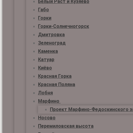
Белый Раст и Кузяево
Габо
Горки
Горки-Солнечногорск
Дмитровка
Зеленоград
Каменка
Катуар
Киёво
Красная Горка
Красная Поляна
Лобня
Марфино
Проект Марфино-Федоскинского з
Носово
Перемиловская высота