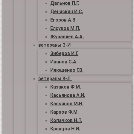
Дальнов П.Г.
Денискин И.С.
Егоров А.В.
Елсуков М.П.
Журавлёв А.А.
ветераны З-И
Зиберов И.Г.
Иванов С.А.
Илюшенко Г.В.
ветераны К-Л
Казаков Ф.М.
Касьянова А.И.
Касьянов М.Н.
Карпов Ф.М.
Копачков Н.Т.
Кравцов Н.И.