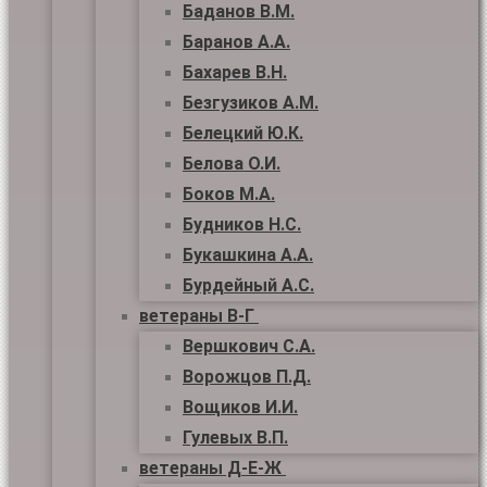
Баданов В.М.
Баранов А.А.
Бахарев В.Н.
Безгузиков А.М.
Белецкий Ю.К.
Белова О.И.
Боков М.А.
Будников Н.С.
Букашкина А.А.
Бурдейный А.С.
ветераны В-Г
Вершкович С.А.
Ворожцов П.Д.
Вощиков И.И.
Гулевых В.П.
ветераны Д-Е-Ж