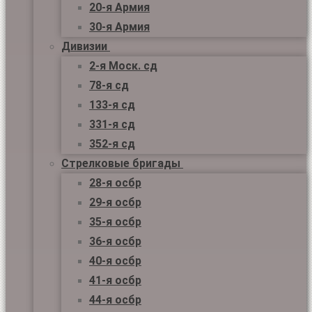
20-я Армия
30-я Армия
Дивизии
2-я Моск. сд
78-я сд
133-я сд
331-я сд
352-я сд
Стрелковые бригады
28-я осбр
29-я осбр
35-я осбр
36-я осбр
40-я осбр
41-я осбр
44-я осбр