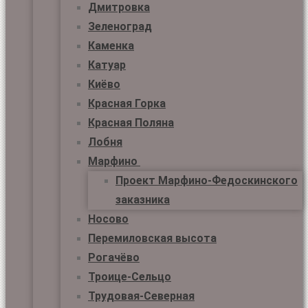
Дмитровка
Зеленоград
Каменка
Катуар
Киёво
Красная Горка
Красная Поляна
Лобня
Марфино
Проект Марфино-Федоскинского
заказника
Носово
Перемиловская высота
Рогачёво
Троице-Сельцо
Трудовая-Северная