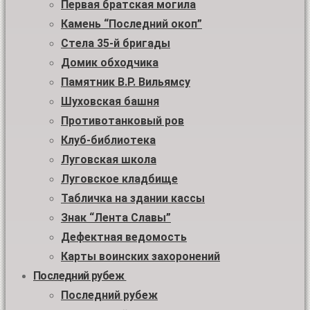
Первая братская могила
Камень “Последний окоп”
Стела 35-й бригады
Домик обходчика
Памятник В.Р. Вильямсу
Шуховская башня
Противотанковый ров
Клуб-библиотека
Луговская школа
Луговское кладбище
Табличка на здании кассы
Знак “Лента Славы”
Дефектная ведомость
Карты воинских захоронений
Последний рубеж
Последний рубеж