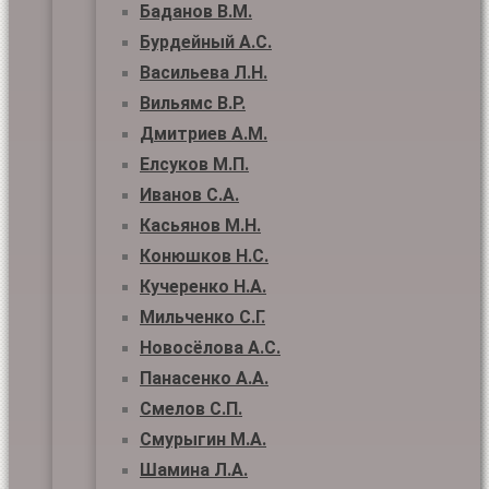
Баданов В.М.
Бурдейный А.С.
Васильева Л.Н.
Вильямс В.Р.
Дмитриев А.М.
Елсуков М.П.
Иванов С.А.
Касьянов М.Н.
Конюшков Н.С.
Кучеренко Н.А.
Мильченко С.Г.
Новосёлова А.С.
Панасенко А.А.
Смелов С.П.
Смурыгин М.А.
Шамина Л.А.