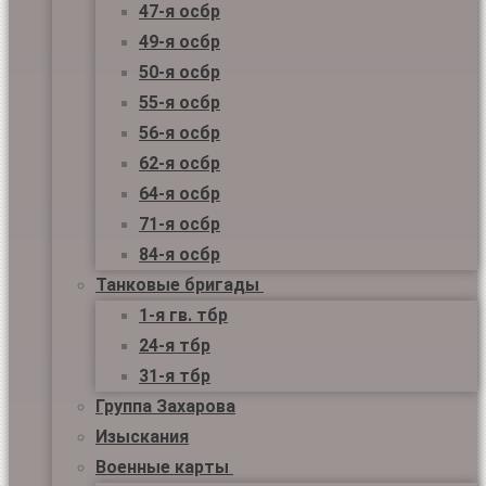
47-я осбр
49-я осбр
50-я осбр
55-я осбр
56-я осбр
62-я осбр
64-я осбр
71-я осбр
84-я осбр
Танковые бригады
1-я гв. тбр
24-я тбр
31-я тбр
Группа Захарова
Изыскания
Военные карты