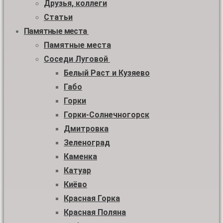
Друзья, коллеги
Статьи
Памятные места
Памятные места
Соседи Луговой
Белый Раст и Кузяево
Габо
Горки
Горки-Солнечногорск
Дмитровка
Зеленоград
Каменка
Катуар
Киёво
Красная Горка
Красная Поляна