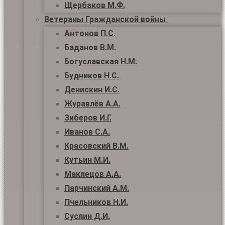
Щербаков М.Ф.
Ветераны Гражданской войны
Антонов П.С.
Баданов В.М.
Богуславская Н.М.
Будников Н.С.
Денискин И.С.
Журавлёв А.А.
Зиберов И.Г.
Иванов С.А.
Красовский В.М.
Кутьин М.И.
Маклецов А.А.
Парчинский А.М.
Пчельников Н.И.
Суслин Д.И.