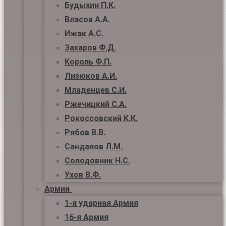
Будыхин П.К.
Власов А.А.
Ижак А.С.
Захаров Ф.Д.
Король Ф.П.
Лизюков А.И.
Младенцев С.И.
Ржечицкий С.А.
Рокоссовский К.К.
Рябов В.В.
Сандалов Л.М.
Солодовник Н.С.
Ухов В.Ф.
Армии
1-я ударная Армия
16-я Армия