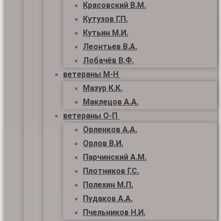
Красовский В.М.
Кутузов Г.П.
Кутьин М.И.
Леонтьев В.А.
Лобачёв В.Ф.
ветераны М-Н
Мазур К.К.
Маклецов А.А.
ветераны О-П
Орленков А.А.
Орлов В.И.
Парчинский А.М.
Плотников Г.С.
Полехин М.П.
Пудаков А.А.
Пчельников Н.И.