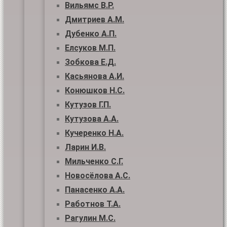
Вильямс В.Р.
Дмитриев А.М.
Дубенко А.П.
Елсуков М.П.
Зобкова Е.Д.
Касьянова А.И.
Конюшков Н.С.
Кутузов Г.П.
Кутузова А.А.
Кучеренко Н.А.
Ларин И.В.
Мильченко С.Г.
Новосёлова А.С.
Панасенко А.А.
Работнов Т.А.
Рагулин М.С.