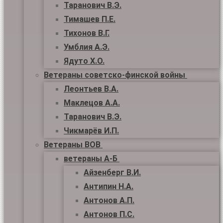
Таранович В.Э.
Тимашев П.Е.
Тихонов В.Г.
Умблия А.Э.
Ядуто Х.О.
Ветераны советско-финской войны
Леонтьев В.А.
Маклецов А.А.
Таранович В.Э.
Чикмарёв И.П.
Ветераны ВОВ
ветераны А-Б
Айзенберг В.И.
Антипин Н.А.
Антонов А.П.
Антонов П.С.