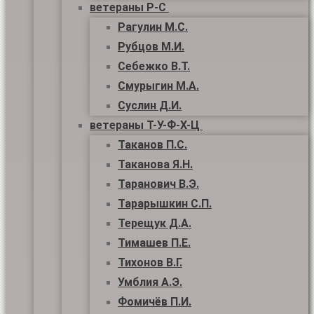
ветераны Р-С
Рагулин М.С.
Рубцов М.И.
Себежко В.Т.
Смурыгин М.А.
Суслин Д.И.
ветераны Т-У-Ф-Х-Ц
Таканов П.С.
Таканова Я.Н.
Таранович В.Э.
Тарарышкин С.П.
Терещук Д.А.
Тимашев П.Е.
Тихонов В.Г.
Умблия А.Э.
Фомичёв П.И.