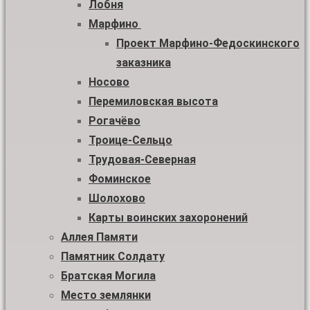
Лобня
Марфино
Проект Марфино-Федоскинского
заказника
Носово
Перемиловская высота
Рогачёво
Троице-Сельцо
Трудовая-Северная
Фоминское
Шолохово
Карты воинских захоронений
Аллея Памяти
Памятник Солдату
Братская Могила
Место землянки