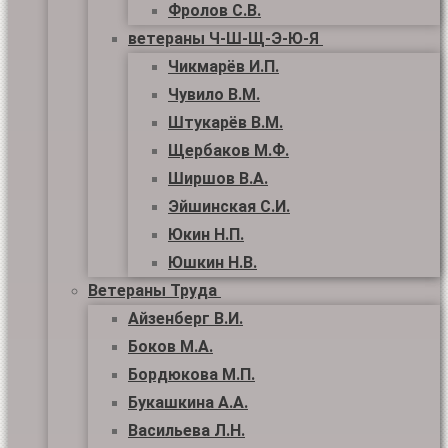
Фролов С.В.
ветераны Ч-Ш-Щ-Э-Ю-Я
Чикмарёв И.П.
Чувило В.М.
Штукарёв В.М.
Щербаков М.Ф.
Ширшов В.А.
Эйшинская С.И.
Юкин Н.П.
Юшкин Н.В.
Ветераны Труда
Айзенберг В.И.
Боков М.А.
Бордюкова М.П.
Букашкина А.А.
Васильева Л.Н.