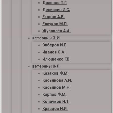
Дальнов П.Г.
Денискин И.С.
Егоров А.В.
Елсуков М.П.
Журавлёв А.А.
ветераны З-И
Зиберов И.Г.
Иванов С.А.
Илюшенко Г.В.
ветераны К-Л
Казаков Ф.М.
Касьянова А.И.
Касьянов М.Н.
Карпов Ф.М.
Копачков Н.Т.
Кравцов Н.И.