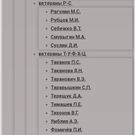
ветераны Р-С
Рагулин М.С.
Рубцов М.И.
Себежко В.Т.
Смурыгин М.А.
Суслин Д.И.
ветераны Т-У-Ф-Х-Ц
Таканов П.С.
Таканова Я.Н.
Таранович В.Э.
Тарарышкин С.П.
Терещук Д.А.
Тимашев П.Е.
Тихонов В.Г.
Умблия А.Э.
Фомичёв П.И.