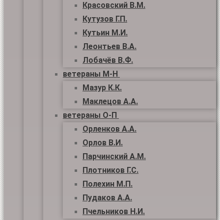
Красовский В.М.
Кутузов Г.П.
Кутьин М.И.
Леонтьев В.А.
Лобачёв В.Ф.
ветераны М-Н
Мазур К.К.
Маклецов А.А.
ветераны О-П
Орленков А.А.
Орлов В.И.
Парчинский А.М.
Плотников Г.С.
Полехин М.П.
Пудаков А.А.
Пчельников Н.И.