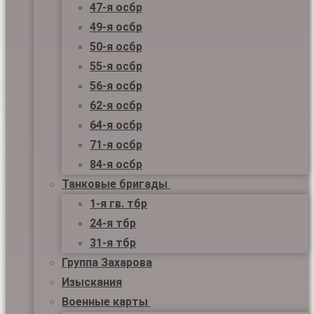
47-я осбр
49-я осбр
50-я осбр
55-я осбр
56-я осбр
62-я осбр
64-я осбр
71-я осбр
84-я осбр
Танковые бригады
1-я гв. тбр
24-я тбр
31-я тбр
Группа Захарова
Изыскания
Военные карты