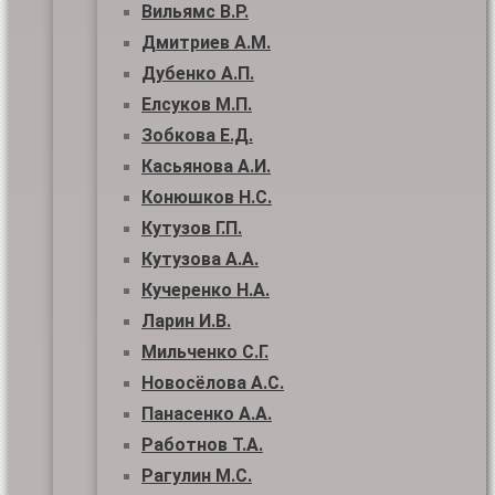
Вильямс В.Р.
Дмитриев А.М.
Дубенко А.П.
Елсуков М.П.
Зобкова Е.Д.
Касьянова А.И.
Конюшков Н.С.
Кутузов Г.П.
Кутузова А.А.
Кучеренко Н.А.
Ларин И.В.
Мильченко С.Г.
Новосёлова А.С.
Панасенко А.А.
Работнов Т.А.
Рагулин М.С.