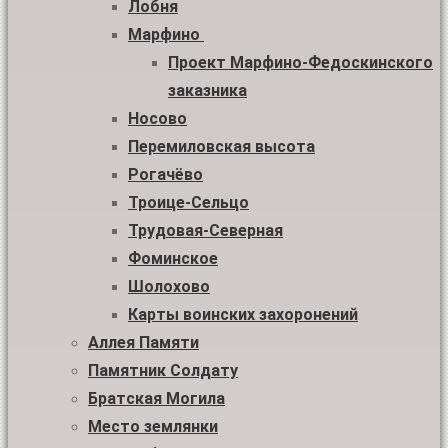
Лобня
Марфино
Проект Марфино-Федоскинского
заказника
Носово
Перемиловская высота
Рогачёво
Троице-Сельцо
Трудовая-Северная
Фоминское
Шолохово
Карты воинских захоронений
Аллея Памяти
Памятник Солдату
Братская Могила
Место землянки