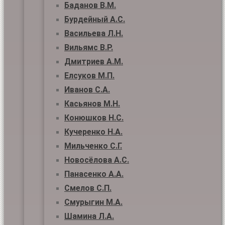
Баданов В.М.
Бурдейный А.С.
Васильева Л.Н.
Вильямс В.Р.
Дмитриев А.М.
Елсуков М.П.
Иванов С.А.
Касьянов М.Н.
Конюшков Н.С.
Кучеренко Н.А.
Мильченко С.Г.
Новосёлова А.С.
Панасенко А.А.
Смелов С.П.
Смурыгин М.А.
Шамина Л.А.