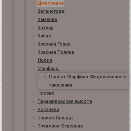
Дмитровка
Зеленоград
Каменка
Катуар
Киёво
Красная Горка
Красная Поляна
Лобня
Марфино
Проект Марфино-Федоскинского
заказника
Носово
Перемиловская высота
Рогачёво
Троице-Сельцо
Трудовая-Северная