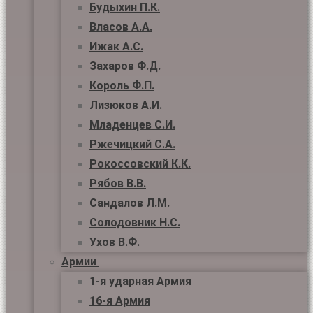
Будыхин П.К.
Власов А.А.
Ижак А.С.
Захаров Ф.Д.
Король Ф.П.
Лизюков А.И.
Младенцев С.И.
Ржечицкий С.А.
Рокоссовский К.К.
Рябов В.В.
Сандалов Л.М.
Солодовник Н.С.
Ухов В.Ф.
Армии
1-я ударная Армия
16-я Армия