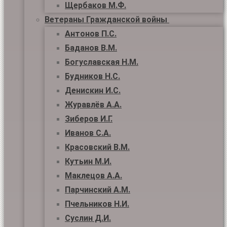
Щербаков М.Ф.
Ветераны Гражданской войны
Антонов П.С.
Баданов В.М.
Богуславская Н.М.
Будников Н.С.
Денискин И.С.
Журавлёв А.А.
Зиберов И.Г.
Иванов С.А.
Красовский В.М.
Кутьин М.И.
Маклецов А.А.
Парчинский А.М.
Пчельников Н.И.
Суслин Д.И.