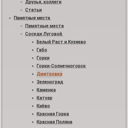
Друзья, коллеги
Статьи
Памятные места
Памятные места
Соседи Луговой
Белый Раст и Кузяево
Габо
Горки
Горки-Солнечногорск
Дмитровка
Зеленоград
Каменка
Катуар
Киёво
Красная Горка
Красная Поляна