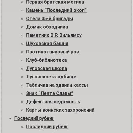
Первая братская могила
Камень “Последний окоп”
Стела 35-й бригады
Домик обходчика
Памятник В.Р. Вильямсу
Шуховская башня
Противотанковый ров
Клуб-библиотека
Луговская школа
Луговское кладбище
Табличка на здании кассы
Знак “Лента Славы”
Дефектная ведомость
Карты воинских захоронений
Последний рубеж
Последний рубеж