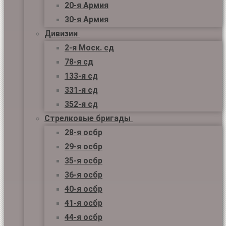
20-я Армия
30-я Армия
Дивизии
2-я Моск. сд
78-я сд
133-я сд
331-я сд
352-я сд
Стрелковые бригады
28-я осбр
29-я осбр
35-я осбр
36-я осбр
40-я осбр
41-я осбр
44-я осбр