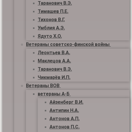
Таранович В.Э.
Тимашев П.Е.
Тихонов В.Г.
Умблия А.Э.
Ядуто Х.О.
Ветераны советско-финской войны
Леонтьев В.А.
Маклецов А.А.
Таранович В.Э.
Чикмарёв И.П.
Ветераны ВОВ
ветераны А-Б
Айзенберг В.И.
Антипин Н.А.
Антонов А.П.
Антонов П.С.