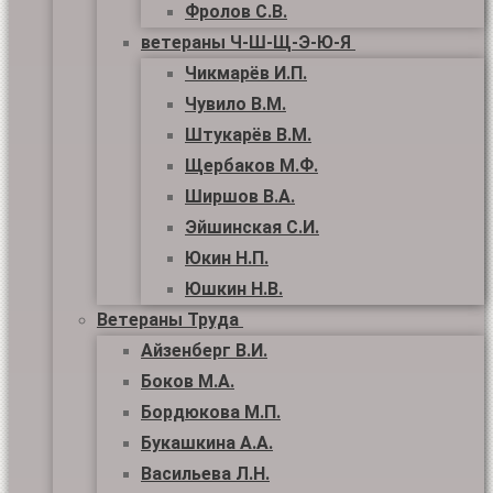
Фролов С.В.
ветераны Ч-Ш-Щ-Э-Ю-Я
Чикмарёв И.П.
Чувило В.М.
Штукарёв В.М.
Щербаков М.Ф.
Ширшов В.А.
Эйшинская С.И.
Юкин Н.П.
Юшкин Н.В.
Ветераны Труда
Айзенберг В.И.
Боков М.А.
Бордюкова М.П.
Букашкина А.А.
Васильева Л.Н.