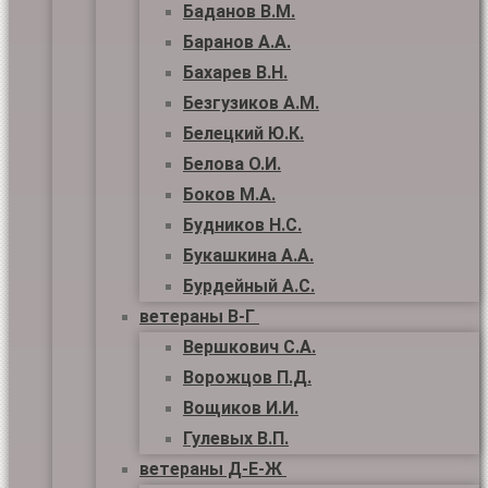
Баданов В.М.
Баранов А.А.
Бахарев В.Н.
Безгузиков А.М.
Белецкий Ю.К.
Белова О.И.
Боков М.А.
Будников Н.С.
Букашкина А.А.
Бурдейный А.С.
ветераны В-Г
Вершкович С.А.
Ворожцов П.Д.
Вощиков И.И.
Гулевых В.П.
ветераны Д-Е-Ж