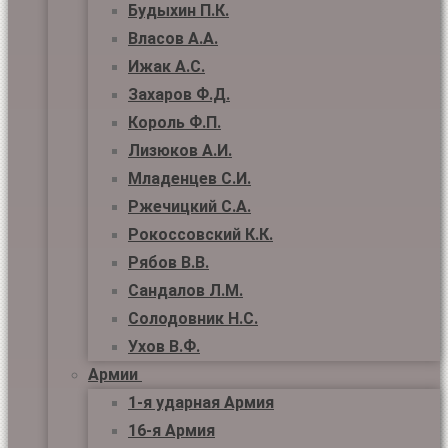
Будыхин П.К.
Власов А.А.
Ижак А.С.
Захаров Ф.Д.
Король Ф.П.
Лизюков А.И.
Младенцев С.И.
Ржечицкий С.А.
Рокоссовский К.К.
Рябов В.В.
Сандалов Л.М.
Солодовник Н.С.
Ухов В.Ф.
Армии
1-я ударная Армия
16-я Армия