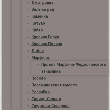
Дмитровка
Зеленоград
Каменка
Катуар
Киёво
Красная Горка
Красная Поляна
Лобня
Марфино
Проект Марфино-Федоскинского
заказника
Носово
Перемиловская высота
Рогачёво
Троице-Сельцо
Трудовая-Северная