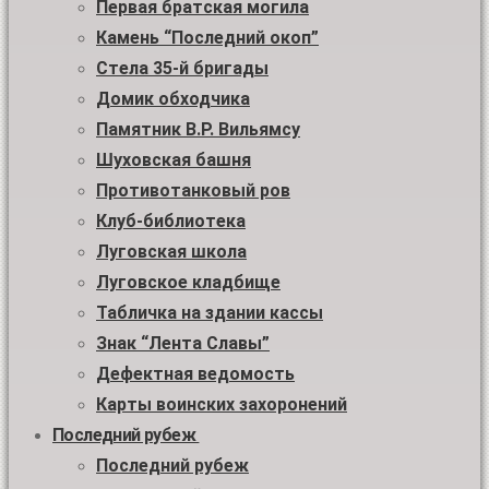
Первая братская могила
Камень “Последний окоп”
Стела 35-й бригады
Домик обходчика
Памятник В.Р. Вильямсу
Шуховская башня
Противотанковый ров
Клуб-библиотека
Луговская школа
Луговское кладбище
Табличка на здании кассы
Знак “Лента Славы”
Дефектная ведомость
Карты воинских захоронений
Последний рубеж
Последний рубеж