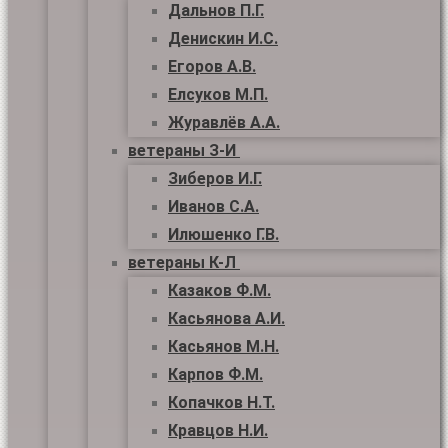
Дальнов П.Г.
Денискин И.С.
Егоров А.В.
Елсуков М.П.
Журавлёв А.А.
ветераны З-И
Зиберов И.Г.
Иванов С.А.
Илюшенко Г.В.
ветераны К-Л
Казаков Ф.М.
Касьянова А.И.
Касьянов М.Н.
Карпов Ф.М.
Копачков Н.Т.
Кравцов Н.И.