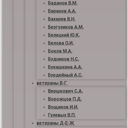
Баданов В.М.
Баранов А.А.
Бахарев В.Н.
Безгузиков А.М.
Белецкий Ю.К.
Белова О.И.
Боков М.А.
Будников Н.С.
Букашкина А.А.
Бурдейный А.С.
ветераны В-Г
Вершкович С.А.
Ворожцов П.Д.
Вощиков И.И.
Гулевых В.П.
ветераны Д-Е-Ж