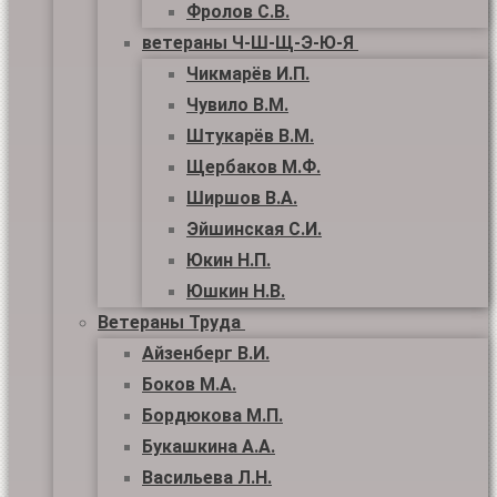
Фролов С.В.
ветераны Ч-Ш-Щ-Э-Ю-Я
Чикмарёв И.П.
Чувило В.М.
Штукарёв В.М.
Щербаков М.Ф.
Ширшов В.А.
Эйшинская С.И.
Юкин Н.П.
Юшкин Н.В.
Ветераны Труда
Айзенберг В.И.
Боков М.А.
Бордюкова М.П.
Букашкина А.А.
Васильева Л.Н.