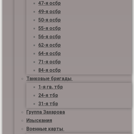
47-я осбр
49-я осбр
50-я осбр
55-я осбр
56-я осбр
62-я осбр
64-я осбр
71-я осбр
84-я осбр
Танковые бригады
1-я гв. тбр
24-я тбр
31-я тбр
Группа Захарова
Изыскания
Военные карты