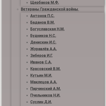
Щербаков М.Ф.
Ветераны Гражданской войны
Антонов П.С.
Баданов В.М.
Богуславская Н.М.
Будников Н.С.
Денискин И.С.
Журавлёв А.А.
Зиберов И.Г.
Иванов С.А.
Красовский В.М.
Кутьин М.И.
Маклецов А.А.
Парчинский А.М.
Пчельников Н.И.
Суслин Д.И.