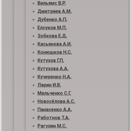
Вильямс В.Р.
Дмитриев А.М.
Дубенко А.П.
Елсуков М.П.
Зобкова Е.Д.
Касьянова А.И.
Конюшков Н.С.
Кутузов Г.П.
Кутузова А.А.
Кучеренко Н.А.
Ларин И.В.
Мильченко С.Г.
Новосёлова А.С.
Панасенко А.А.
Работнов Т.А.
Рагулин М.С.