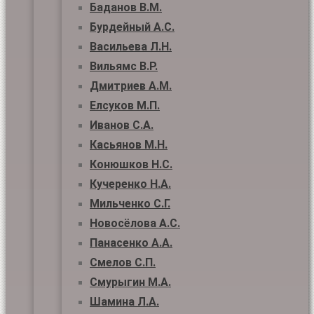
Баданов В.М.
Бурдейный А.С.
Васильева Л.Н.
Вильямс В.Р.
Дмитриев А.М.
Елсуков М.П.
Иванов С.А.
Касьянов М.Н.
Конюшков Н.С.
Кучеренко Н.А.
Мильченко С.Г.
Новосёлова А.С.
Панасенко А.А.
Смелов С.П.
Смурыгин М.А.
Шамина Л.А.