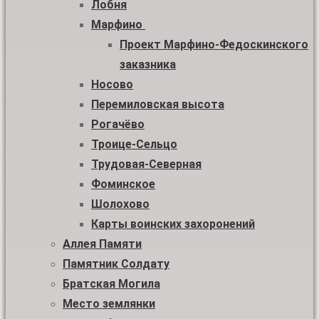
Лобня
Марфино
Проект Марфино-Федоскинского
заказника
Носово
Перемиловская высота
Рогачёво
Троице-Сельцо
Трудовая-Северная
Фоминское
Шолохово
Карты воинских захоронений
Аллея Памяти
Памятник Солдату
Братская Могила
Место землянки