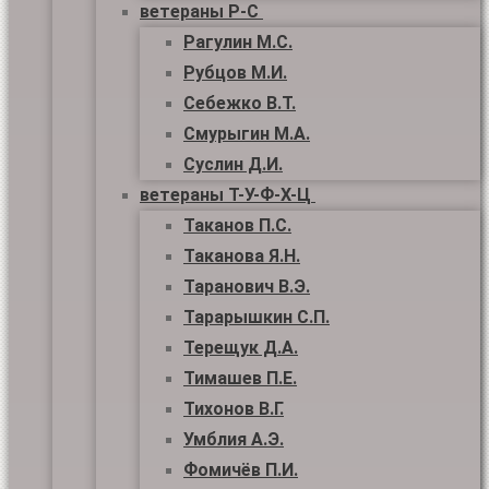
ветераны Р-С
Рагулин М.С.
Рубцов М.И.
Себежко В.Т.
Смурыгин М.А.
Суслин Д.И.
ветераны Т-У-Ф-Х-Ц
Таканов П.С.
Таканова Я.Н.
Таранович В.Э.
Тарарышкин С.П.
Терещук Д.А.
Тимашев П.Е.
Тихонов В.Г.
Умблия А.Э.
Фомичёв П.И.