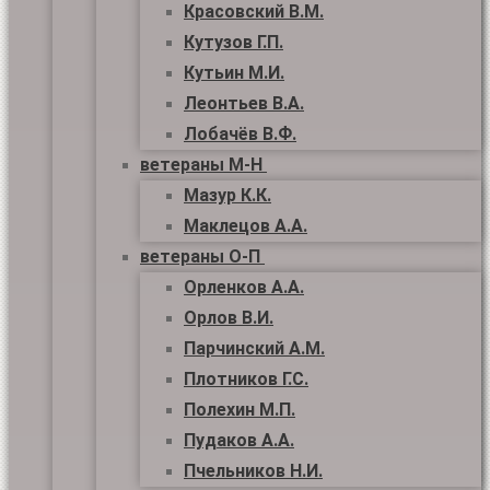
Красовский В.М.
Кутузов Г.П.
Кутьин М.И.
Леонтьев В.А.
Лобачёв В.Ф.
ветераны М-Н
Мазур К.К.
Маклецов А.А.
ветераны О-П
Орленков А.А.
Орлов В.И.
Парчинский А.М.
Плотников Г.С.
Полехин М.П.
Пудаков А.А.
Пчельников Н.И.