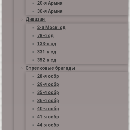
20-я Армия
30-я Армия
Дивизии
2-я Моск. сд
78-я сд
133-я сд
331-я сд
352-я сд
Стрелковые бригады
28-я осбр
29-я осбр
35-я осбр
36-я осбр
40-я осбр
41-я осбр
44-я осбр