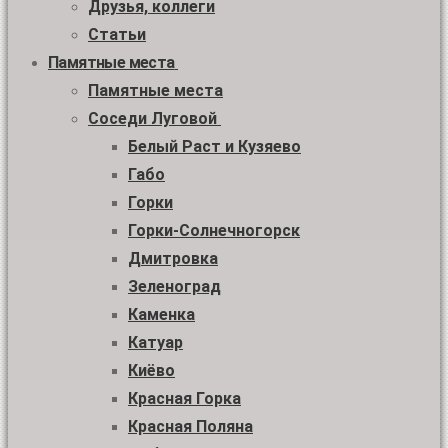
Друзья, коллеги
Статьи
Памятные места
Памятные места
Соседи Луговой
Белый Раст и Кузяево
Габо
Горки
Горки-Солнечногорск
Дмитровка
Зеленоград
Каменка
Катуар
Киёво
Красная Горка
Красная Поляна