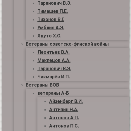
Таранович В.Э.
Тимашев П.Е.
Тихонов В.Г.
Умблия А.Э.
Ядуто Х.О.
Ветераны советско-финской войны
Леонтьев В.А.
Маклецов А.А.
Таранович В.Э.
Чикмарёв И.П.
Ветераны ВОВ
ветераны А-Б
Айзенберг В.И.
Антипин Н.А.
Антонов А.П.
Антонов П.С.