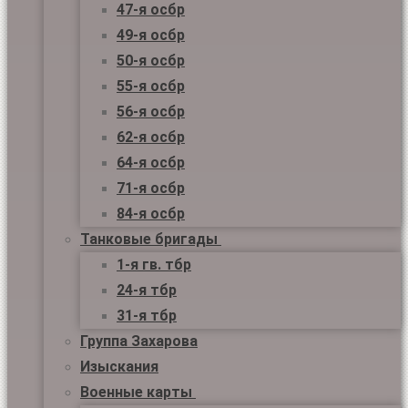
47-я осбр
49-я осбр
50-я осбр
55-я осбр
56-я осбр
62-я осбр
64-я осбр
71-я осбр
84-я осбр
Танковые бригады
1-я гв. тбр
24-я тбр
31-я тбр
Группа Захарова
Изыскания
Военные карты