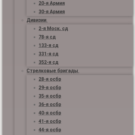
20-я Армия
30-я Армия
Дивизии
2-я Моск. сд
78-я сд
133-я сд
331-я сд
352-я сд
Стрелковые бригады
28-я осбр
29-я осбр
35-я осбр
36-я осбр
40-я осбр
41-я осбр
44-я осбр