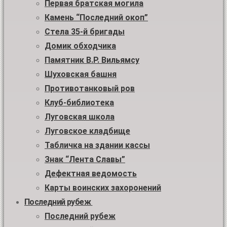
Первая братская могила
Камень “Последний окоп”
Стела 35-й бригады
Домик обходчика
Памятник В.Р. Вильямсу
Шуховская башня
Противотанковый ров
Клуб-библиотека
Луговская школа
Луговское кладбище
Табличка на здании кассы
Знак “Лента Славы”
Дефектная ведомость
Карты воинских захоронений
Последний рубеж
Последний рубеж