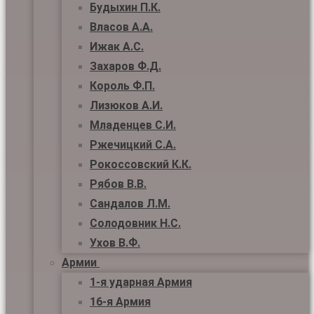
Будыхин П.К.
Власов А.А.
Ижак А.С.
Захаров Ф.Д.
Король Ф.П.
Лизюков А.И.
Младенцев С.И.
Ржечицкий С.А.
Рокоссовский К.К.
Рябов В.В.
Сандалов Л.М.
Солодовник Н.С.
Ухов В.Ф.
Армии
1-я ударная Армия
16-я Армия