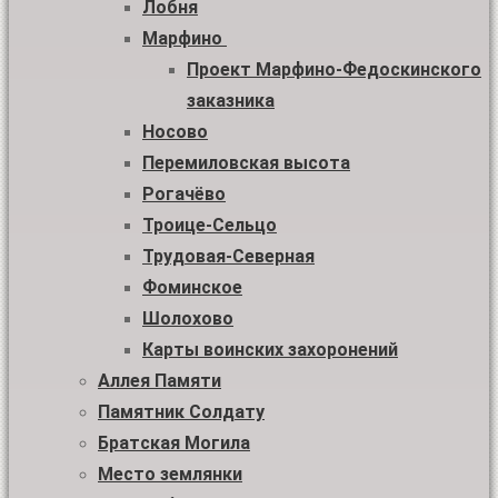
Лобня
Марфино
Проект Марфино-Федоскинского
заказника
Носово
Перемиловская высота
Рогачёво
Троице-Сельцо
Трудовая-Северная
Фоминское
Шолохово
Карты воинских захоронений
Аллея Памяти
Памятник Солдату
Братская Могила
Место землянки