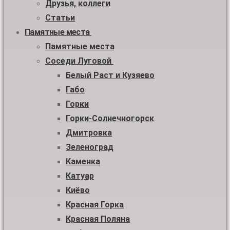
Друзья, коллеги
Статьи
Памятные места
Памятные места
Соседи Луговой
Белый Раст и Кузяево
Габо
Горки
Горки-Солнечногорск
Дмитровка
Зеленоград
Каменка
Катуар
Киёво
Красная Горка
Красная Поляна