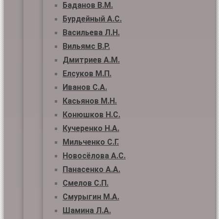
Баданов В.М.
Бурдейный А.С.
Васильева Л.Н.
Вильямс В.Р.
Дмитриев А.М.
Елсуков М.П.
Иванов С.А.
Касьянов М.Н.
Конюшков Н.С.
Кучеренко Н.А.
Мильченко С.Г.
Новосёлова А.С.
Панасенко А.А.
Смелов С.П.
Смурыгин М.А.
Шамина Л.А.