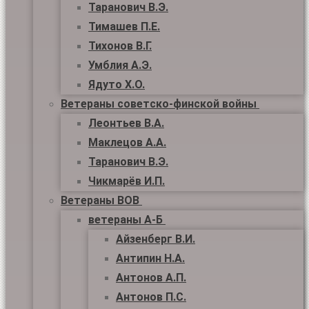
Таранович В.Э.
Тимашев П.Е.
Тихонов В.Г.
Умблия А.Э.
Ядуто Х.О.
Ветераны советско-финской войны
Леонтьев В.А.
Маклецов А.А.
Таранович В.Э.
Чикмарёв И.П.
Ветераны ВОВ
ветераны А-Б
Айзенберг В.И.
Антипин Н.А.
Антонов А.П.
Антонов П.С.