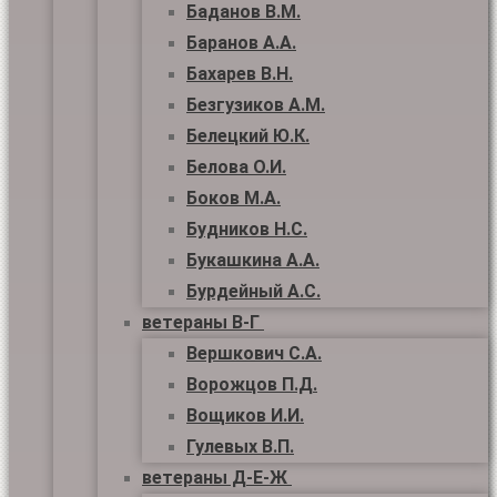
Баданов В.М.
Баранов А.А.
Бахарев В.Н.
Безгузиков А.М.
Белецкий Ю.К.
Белова О.И.
Боков М.А.
Будников Н.С.
Букашкина А.А.
Бурдейный А.С.
ветераны В-Г
Вершкович С.А.
Ворожцов П.Д.
Вощиков И.И.
Гулевых В.П.
ветераны Д-Е-Ж