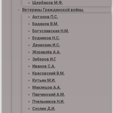
Щербаков М.Ф.
Ветераны Гражданской войны
Антонов П.С.
Баданов В.М.
Богуславская Н.М.
Будников Н.С.
Денискин И.С.
Журавлёв А.А.
Зиберов И.Г.
Иванов С.А.
Красовский В.М.
Кутьин М.И.
Маклецов А.А.
Парчинский А.М.
Пчельников Н.И.
Суслин Д.И.