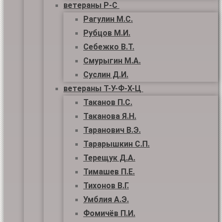
ветераны Р-С
Рагулин М.С.
Рубцов М.И.
Себежко В.Т.
Смурыгин М.А.
Суслин Д.И.
ветераны Т-У-Ф-Х-Ц
Таканов П.С.
Таканова Я.Н.
Таранович В.Э.
Тарарышкин С.П.
Терещук Д.А.
Тимашев П.Е.
Тихонов В.Г.
Умблия А.Э.
Фомичёв П.И.