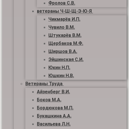
Фролов С.В.
ветераны Ч-Ш-Щ-Э-Ю-Я
Чикмарёв И.П.
Чувило В.М.
Штукарёв В.М.
Щербаков М.Ф.
Ширшов В.А.
Эйшинская С.И.
Юкин Н.П.
Юшкин Н.В.
Ветераны Труда
Айзенберг В.И.
Боков М.А.
Бордюкова М.П.
Букашкина А.А.
Васильева Л.Н.