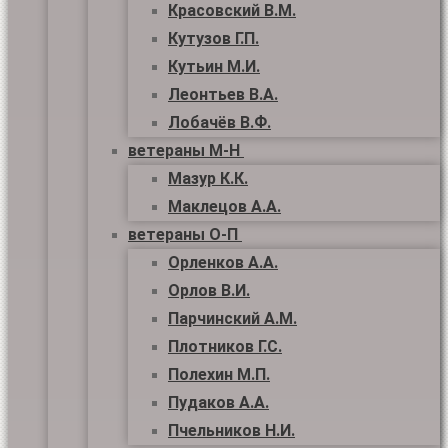
Красовский В.М.
Кутузов Г.П.
Кутьин М.И.
Леонтьев В.А.
Лобачёв В.Ф.
ветераны М-Н
Мазур К.К.
Маклецов А.А.
ветераны О-П
Орленков А.А.
Орлов В.И.
Парчинский А.М.
Плотников Г.С.
Полехин М.П.
Пудаков А.А.
Пчельников Н.И.