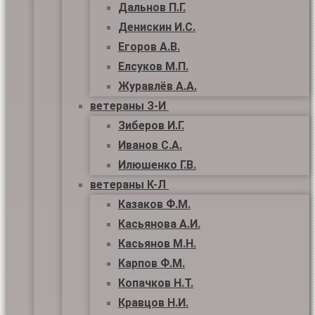
Дальнов П.Г.
Денискин И.С.
Егоров А.В.
Елсуков М.П.
Журавлёв А.А.
ветераны З-И
Зиберов И.Г.
Иванов С.А.
Илюшенко Г.В.
ветераны К-Л
Казаков Ф.М.
Касьянова А.И.
Касьянов М.Н.
Карпов Ф.М.
Копачков Н.Т.
Кравцов Н.И.