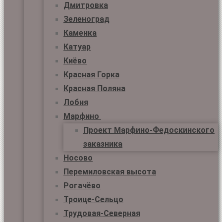
Дмитровка
Зеленоград
Каменка
Катуар
Киёво
Красная Горка
Красная Поляна
Лобня
Марфино
Проект Марфино-Федоскинского
заказника
Носово
Перемиловская высота
Рогачёво
Троице-Сельцо
Трудовая-Северная