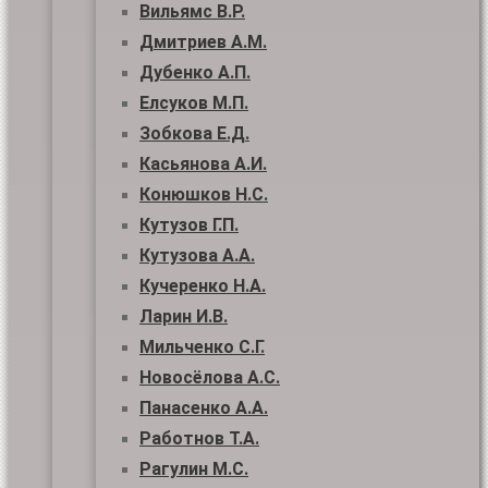
Вильямс В.Р.
Дмитриев А.М.
Дубенко А.П.
Елсуков М.П.
Зобкова Е.Д.
Касьянова А.И.
Конюшков Н.С.
Кутузов Г.П.
Кутузова А.А.
Кучеренко Н.А.
Ларин И.В.
Мильченко С.Г.
Новосёлова А.С.
Панасенко А.А.
Работнов Т.А.
Рагулин М.С.