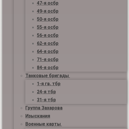
47-я осбр
49-я осбр
50-я осбр
55-я осбр
56-я осбр
62-я осбр
64-я осбр
71-я осбр
84-я осбр
Танковые бригады
1-я гв. тбр
24-я тбр
31-я тбр
Группа Захарова
Изыскания
Военные карты