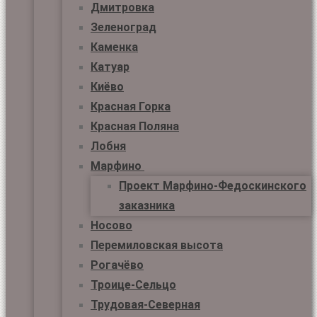
Дмитровка
Зеленоград
Каменка
Катуар
Киёво
Красная Горка
Красная Поляна
Лобня
Марфино
Проект Марфино-Федоскинского
заказника
Носово
Перемиловская высота
Рогачёво
Троице-Сельцо
Трудовая-Северная