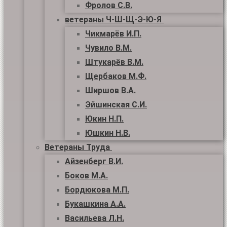
Фролов С.В.
ветераны Ч-Ш-Щ-Э-Ю-Я
Чикмарёв И.П.
Чувило В.М.
Штукарёв В.М.
Щербаков М.Ф.
Ширшов В.А.
Эйшинская С.И.
Юкин Н.П.
Юшкин Н.В.
Ветераны Труда
Айзенберг В.И.
Боков М.А.
Бордюкова М.П.
Букашкина А.А.
Васильева Л.Н.