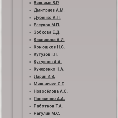
Вильямс В.Р.
Дмитриев А.М.
Дубенко А.П.
Елсуков М.П.
Зобкова Е.Д.
Касьянова А.И.
Конюшков Н.С.
Кутузов Г.П.
Кутузова А.А.
Кучеренко Н.А.
Ларин И.В.
Мильченко С.Г.
Новосёлова А.С.
Панасенко А.А.
Работнов Т.А.
Рагулин М.С.