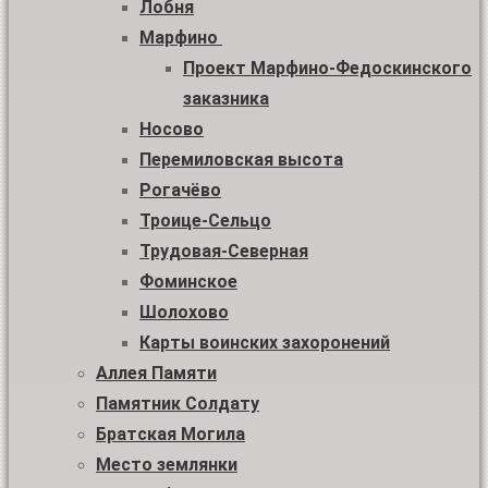
Лобня
Марфино
Проект Марфино-Федоскинского
заказника
Носово
Перемиловская высота
Рогачёво
Троице-Сельцо
Трудовая-Северная
Фоминское
Шолохово
Карты воинских захоронений
Аллея Памяти
Памятник Солдату
Братская Могила
Место землянки