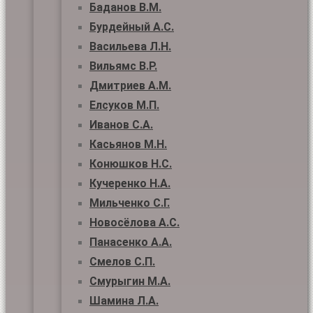
Баданов В.М.
Бурдейный А.С.
Васильева Л.Н.
Вильямс В.Р.
Дмитриев А.М.
Елсуков М.П.
Иванов С.А.
Касьянов М.Н.
Конюшков Н.С.
Кучеренко Н.А.
Мильченко С.Г.
Новосёлова А.С.
Панасенко А.А.
Смелов С.П.
Смурыгин М.А.
Шамина Л.А.