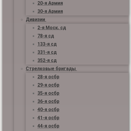
20-я Армия
30-я Армия
Дивизии
2-я Моск. сд
78-я сд
133-я сд
331-я сд
352-я сд
Стрелковые бригады
28-я осбр
29-я осбр
35-я осбр
36-я осбр
40-я осбр
41-я осбр
44-я осбр