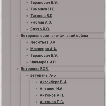
Таранович В.Э.
Тимашев П.Е.
Тихонов В.Г.
Умблия А.Э.
Ядуто Х.О.
Ветераны советско-финской войны
Леонтьев В.А.
Маклецов А.А.
Таранович В.Э.
Чикмарёв И.П.
Ветераны ВОВ
ветераны А-Б
Айзенберг В.И.
Антипин Н.А.
Антонов А.П.
Антонов П.С.