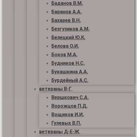
Баданов В.М.
Баранов А.А.
Бахарев В.Н.
Безгузиков А.М.
Белецкий Ю.К.
Белова О.И.
Боков М.А.
Будников Н.С.
Букашкина А.А.
Бурдейный А.С.
ветераны В-Г
Вершкович С.А.
Ворожцов П.Д.
Вощиков И.И.
Гулевых В.П.
ветераны Д-Е-Ж