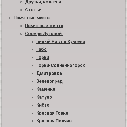
Друзья, коллеги
Статьи
Памятные места
Памятные места
Соседи Луговой
Белый Раст и Кузяево
Габо
Горки
Горки-Солнечногорск
Дмитровка
Зеленоград
Каменка
Катуар
Киёво
Красная Горка
Красная Поляна