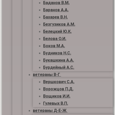
Баданов В.М.
Баранов А.А.
Бахарев В.Н.
Безгузиков А.М.
Белецкий Ю.К.
Белова О.И.
Боков М.А.
Будников Н.С.
Букашкина А.А.
Бурдейный А.С.
ветераны В-Г
Вершкович С.А.
Ворожцов П.Д.
Вощиков И.И.
Гулевых В.П.
ветераны Д-Е-Ж