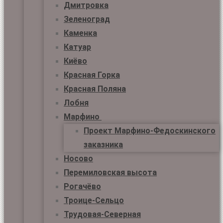
Дмитровка
Зеленоград
Каменка
Катуар
Киёво
Красная Горка
Красная Поляна
Лобня
Марфино
Проект Марфино-Федоскинского
заказника
Носово
Перемиловская высота
Рогачёво
Троице-Сельцо
Трудовая-Северная