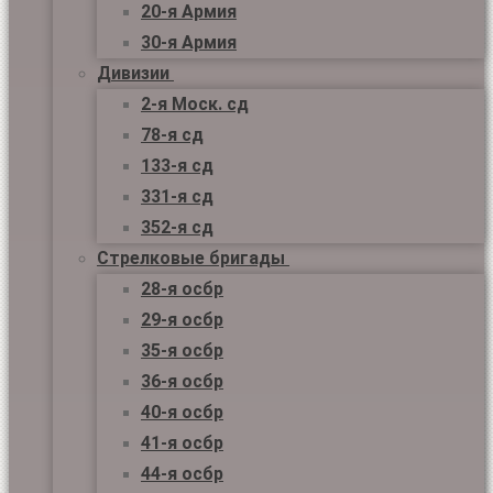
20-я Армия
30-я Армия
Дивизии
2-я Моск. сд
78-я сд
133-я сд
331-я сд
352-я сд
Стрелковые бригады
28-я осбр
29-я осбр
35-я осбр
36-я осбр
40-я осбр
41-я осбр
44-я осбр