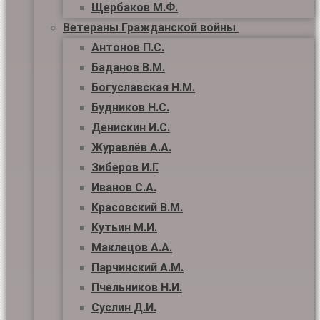
Щербаков М.Ф.
Ветераны Гражданской войны
Антонов П.С.
Баданов В.М.
Богуславская Н.М.
Будников Н.С.
Денискин И.С.
Журавлёв А.А.
Зиберов И.Г.
Иванов С.А.
Красовский В.М.
Кутьин М.И.
Маклецов А.А.
Парчинский А.М.
Пчельников Н.И.
Суслин Д.И.