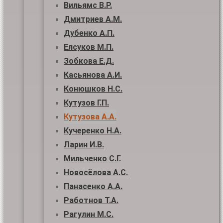
Вильямс В.Р.
Дмитриев А.М.
Дубенко А.П.
Елсуков М.П.
Зобкова Е.Д.
Касьянова А.И.
Конюшков Н.С.
Кутузов Г.П.
Кутузова А.А.
Кучеренко Н.А.
Ларин И.В.
Мильченко С.Г.
Новосёлова А.С.
Панасенко А.А.
Работнов Т.А.
Рагулин М.С.