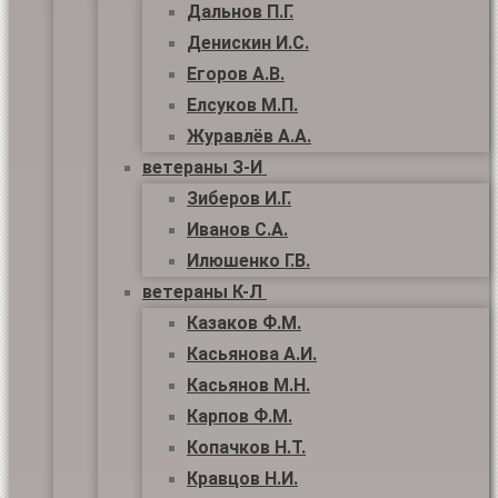
Дальнов П.Г.
Денискин И.С.
Егоров А.В.
Елсуков М.П.
Журавлёв А.А.
ветераны З-И
Зиберов И.Г.
Иванов С.А.
Илюшенко Г.В.
ветераны К-Л
Казаков Ф.М.
Касьянова А.И.
Касьянов М.Н.
Карпов Ф.М.
Копачков Н.Т.
Кравцов Н.И.