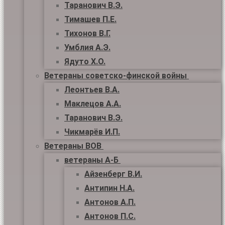
Таранович В.Э.
Тимашев П.Е.
Тихонов В.Г.
Умблия А.Э.
Ядуто Х.О.
Ветераны советско-финской войны
Леонтьев В.А.
Маклецов А.А.
Таранович В.Э.
Чикмарёв И.П.
Ветераны ВОВ
ветераны А-Б
Айзенберг В.И.
Антипин Н.А.
Антонов А.П.
Антонов П.С.