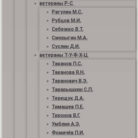
ветераны Р-С
Рагулин М.С.
Рубцов М.И.
Себежко В.Т.
Смурыгин М.А.
Суслин Д.И.
ветераны Т-У-Ф-Х-Ц
Таканов П.С.
Таканова Я.Н.
Таранович В.Э.
Тарарышкин С.П.
Терещук Д.А.
Тимашев П.Е.
Тихонов В.Г.
Умблия А.Э.
Фомичёв П.И.