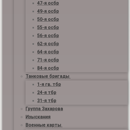
47-я осбр
49-я осбр
50-я осбр
55-я осбр
56-я осбр
62-я осбр
64-я осбр
71-я осбр
84-я осбр
Танковые бригады
1-я гв. тбр
24-я тбр
31-я тбр
Группа Захарова
Изыскания
Военные карты