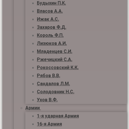
Будыхин П.К.
Власов А.А.
Ижак А.С.
Захаров Ф.Д.
Король Ф.П.
Лизюков А.И.
Младенцев С.И.
Ржечицкий С.А.
Рокоссовский К.К.
Рябов В.В.
Сандалов Л.М.
Солодовник Н.С.
Ухов В.Ф.
Армии
1-я ударная Армия
16-я Армия