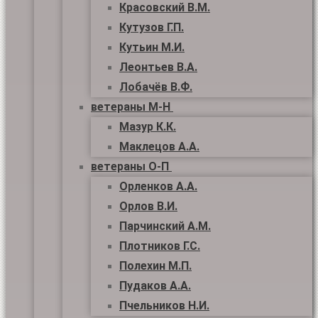
Красовский В.М.
Кутузов Г.П.
Кутьин М.И.
Леонтьев В.А.
Лобачёв В.Ф.
ветераны М-Н
Мазур К.К.
Маклецов А.А.
ветераны О-П
Орленков А.А.
Орлов В.И.
Парчинский А.М.
Плотников Г.С.
Полехин М.П.
Пудаков А.А.
Пчельников Н.И.