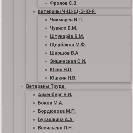
Фролов С.В.
ветераны Ч-Ш-Щ-Э-Ю-Я
Чикмарёв И.П.
Чувило В.М.
Штукарёв В.М.
Щербаков М.Ф.
Ширшов В.А.
Эйшинская С.И.
Юкин Н.П.
Юшкин Н.В.
Ветераны Труда
Айзенберг В.И.
Боков М.А.
Бордюкова М.П.
Букашкина А.А.
Васильева Л.Н.