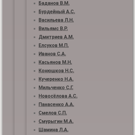
Баданов В.М.
Бурдейный А.С.
Васильева Л.Н.
Вильямс В.Р.
Дмитриев А.М.
Елсуков М.П.
Иванов С.А.
Касьянов М.Н.
Конюшков Н.С.
Кучеренко Н.А.
Мильченко С.Г.
Новосёлова А.С.
Панасенко А.А.
Смелов С.П.
Смурыгин М.А.
Шамина Л.А.