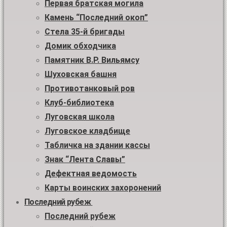
Первая братская могила
Камень “Последний окоп”
Стела 35-й бригады
Домик обходчика
Памятник В.Р. Вильямсу
Шуховская башня
Противотанковый ров
Клуб-библиотека
Луговская школа
Луговское кладбище
Табличка на здании кассы
Знак “Лента Славы”
Дефектная ведомость
Карты воинских захоронений
Последний рубеж
Последний рубеж