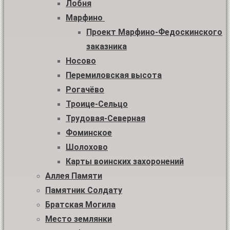
Лобня
Марфино
Проект Марфино-Федоскинского
заказника
Носово
Перемиловская высота
Рогачёво
Троице-Сельцо
Трудовая-Северная
Фоминское
Шолохово
Карты воинских захоронений
Аллея Памяти
Памятник Солдату
Братская Могила
Место землянки