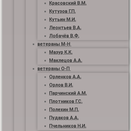
Красовский В.М.
Кутузов Г.П.
Кутьин М.И.
Леонтьев В.А.
Лобачёв В.Ф.
ветераны М-Н
Мазур К.К.
Маклецов А.А.
ветераны О-П
Орленков А.А.
Орлов В.И.
Парчинский А.М.
Плотников Г.С.
Полехин М.П.
Пудаков А.А.
Пчельников Н.И.