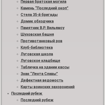
Первая братская могила
Камень “Последний окоп”
Стела 35-й бригады
Домик обходчика
Памятник В.Р. Вильямсу
Шуховская башня
Противотанковый ров
Клуб-библиотека
Луговская школа
Луговское кладбище
Табличка на здании кассы
Знак “Лента Славы”
Дефектная ведомость
Карты воинских захоронений
Последний рубеж
Последний рубеж