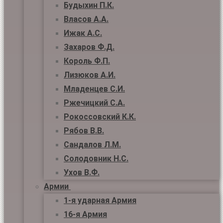
Будыхин П.К.
Власов А.А.
Ижак А.С.
Захаров Ф.Д.
Король Ф.П.
Лизюков А.И.
Младенцев С.И.
Ржечицкий С.А.
Рокоссовский К.К.
Рябов В.В.
Сандалов Л.М.
Солодовник Н.С.
Ухов В.Ф.
Армии
1-я ударная Армия
16-я Армия