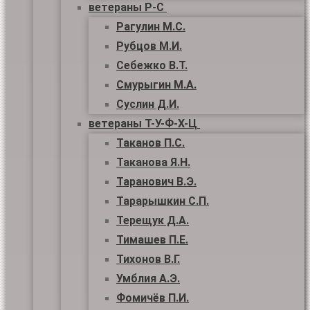
ветераны Р-С
Рагулин М.С.
Рубцов М.И.
Себежко В.Т.
Смурыгин М.А.
Суслин Д.И.
ветераны Т-У-Ф-Х-Ц
Таканов П.С.
Таканова Я.Н.
Таранович В.Э.
Тарарышкин С.П.
Терещук Д.А.
Тимашев П.Е.
Тихонов В.Г.
Умблия А.Э.
Фомичёв П.И.