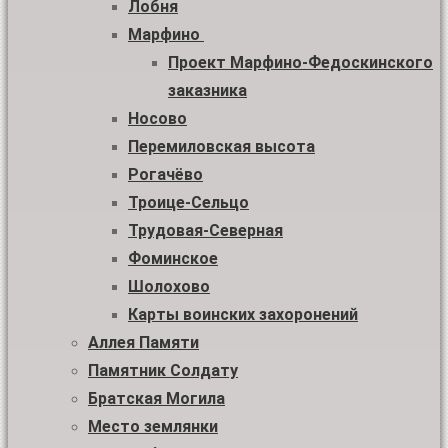
Лобня
Марфино
Проект Марфино-Федоскинского
заказника
Носово
Перемиловская высота
Рогачёво
Троице-Сельцо
Трудовая-Северная
Фоминское
Шолохово
Карты воинских захоронений
Аллея Памяти
Памятник Солдату
Братская Могила
Место землянки