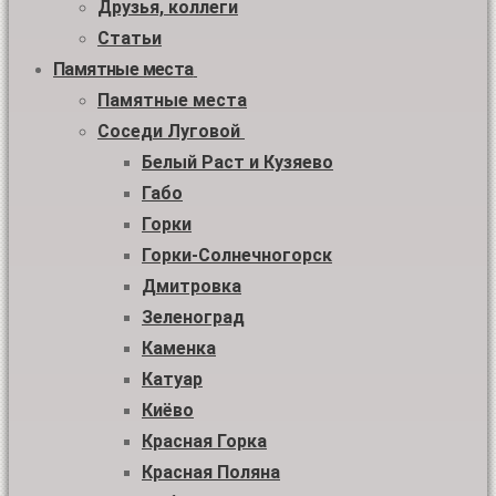
Друзья, коллеги
Статьи
Памятные места
Памятные места
Соседи Луговой
Белый Раст и Кузяево
Габо
Горки
Горки-Солнечногорск
Дмитровка
Зеленоград
Каменка
Катуар
Киёво
Красная Горка
Красная Поляна