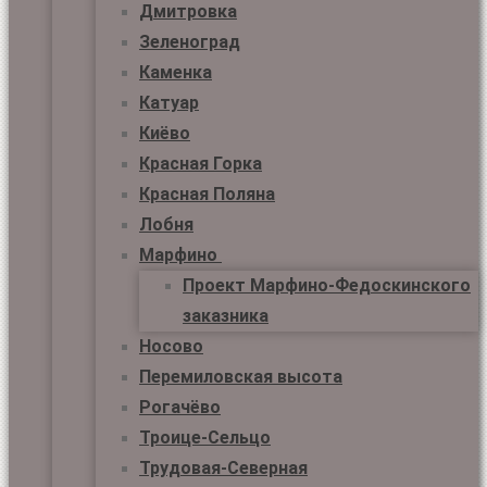
Дмитровка
Зеленоград
Каменка
Катуар
Киёво
Красная Горка
Красная Поляна
Лобня
Марфино
Проект Марфино-Федоскинского
заказника
Носово
Перемиловская высота
Рогачёво
Троице-Сельцо
Трудовая-Северная