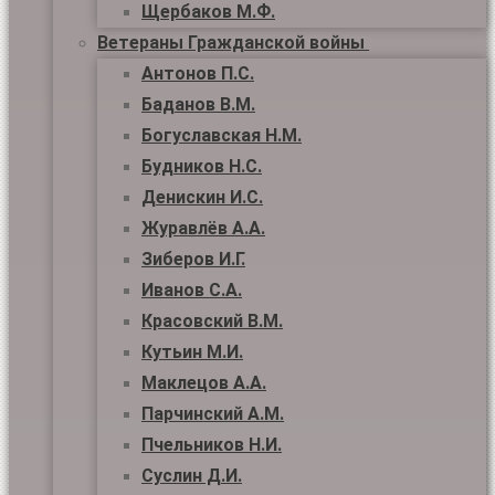
Щербаков М.Ф.
Ветераны Гражданской войны
Антонов П.С.
Баданов В.М.
Богуславская Н.М.
Будников Н.С.
Денискин И.С.
Журавлёв А.А.
Зиберов И.Г.
Иванов С.А.
Красовский В.М.
Кутьин М.И.
Маклецов А.А.
Парчинский А.М.
Пчельников Н.И.
Суслин Д.И.