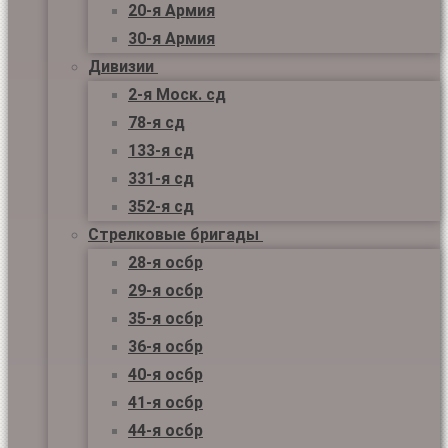
20-я Армия
30-я Армия
Дивизии
2-я Моск. сд
78-я сд
133-я сд
331-я сд
352-я сд
Стрелковые бригады
28-я осбр
29-я осбр
35-я осбр
36-я осбр
40-я осбр
41-я осбр
44-я осбр