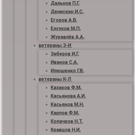
Дальнов П.Г.
Денискин И.С.
Егоров А.В.
Елсуков М.П.
Журавлёв А.А.
ветераны З-И
Зиберов И.Г.
Иванов С.А.
Илюшенко Г.В.
ветераны К-Л
Казаков Ф.М.
Касьянова А.И.
Касьянов М.Н.
Карпов Ф.М.
Копачков Н.Т.
Кравцов Н.И.