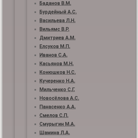
Баданов В.М.
Бурдейный А.С.
Васильева Л.Н.
Вильямс В.Р.
Дмитриев А.М.
Елсуков М.П.
Иванов С.А.
Касьянов М.Н.
Конюшков Н.С.
Кучеренко Н.А.
Мильченко С.Г.
Новосёлова А.С.
Панасенко А.А.
Смелов С.П.
Смурыгин М.А.
Шамина Л.А.