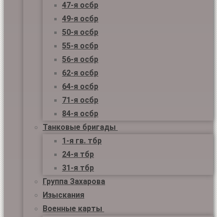
47-я осбр
49-я осбр
50-я осбр
55-я осбр
56-я осбр
62-я осбр
64-я осбр
71-я осбр
84-я осбр
Танковые бригады
1-я гв. тбр
24-я тбр
31-я тбр
Группа Захарова
Изыскания
Военные карты