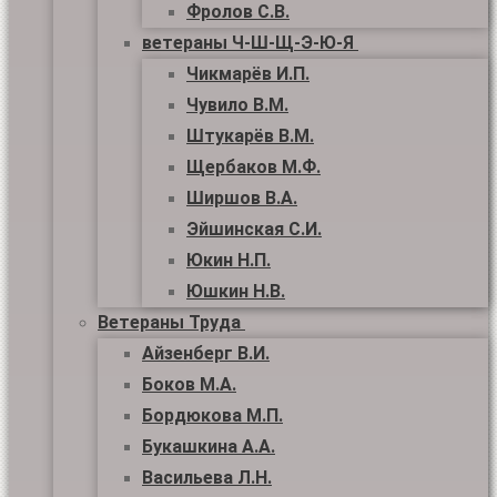
Фролов С.В.
ветераны Ч-Ш-Щ-Э-Ю-Я
Чикмарёв И.П.
Чувило В.М.
Штукарёв В.М.
Щербаков М.Ф.
Ширшов В.А.
Эйшинская С.И.
Юкин Н.П.
Юшкин Н.В.
Ветераны Труда
Айзенберг В.И.
Боков М.А.
Бордюкова М.П.
Букашкина А.А.
Васильева Л.Н.