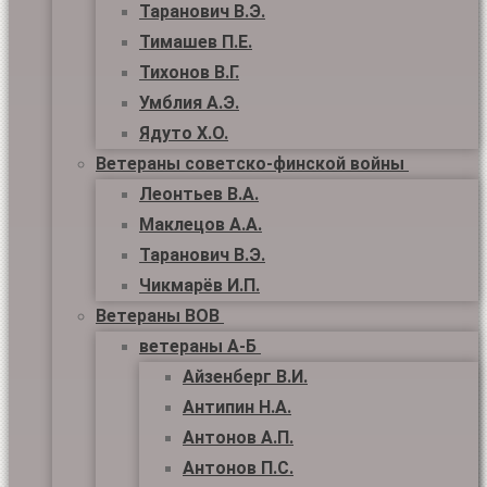
Таранович В.Э.
Тимашев П.Е.
Тихонов В.Г.
Умблия А.Э.
Ядуто Х.О.
Ветераны советско-финской войны
Леонтьев В.А.
Маклецов А.А.
Таранович В.Э.
Чикмарёв И.П.
Ветераны ВОВ
ветераны А-Б
Айзенберг В.И.
Антипин Н.А.
Антонов А.П.
Антонов П.С.