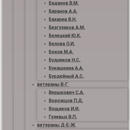
Баданов В.М.
Баранов А.А.
Бахарев В.Н.
Безгузиков А.М.
Белецкий Ю.К.
Белова О.И.
Боков М.А.
Будников Н.С.
Букашкина А.А.
Бурдейный А.С.
ветераны В-Г
Вершкович С.А.
Ворожцов П.Д.
Вощиков И.И.
Гулевых В.П.
ветераны Д-Е-Ж