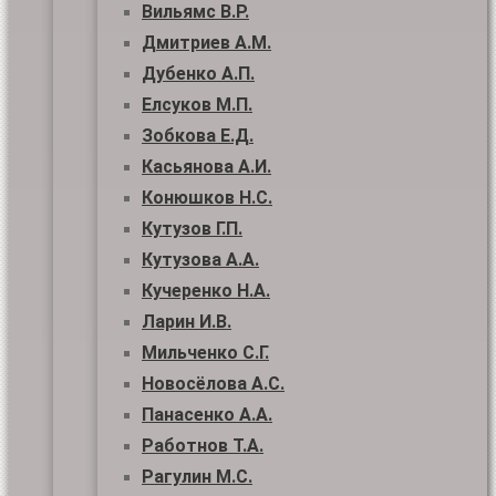
Вильямс В.Р.
Дмитриев А.М.
Дубенко А.П.
Елсуков М.П.
Зобкова Е.Д.
Касьянова А.И.
Конюшков Н.С.
Кутузов Г.П.
Кутузова А.А.
Кучеренко Н.А.
Ларин И.В.
Мильченко С.Г.
Новосёлова А.С.
Панасенко А.А.
Работнов Т.А.
Рагулин М.С.