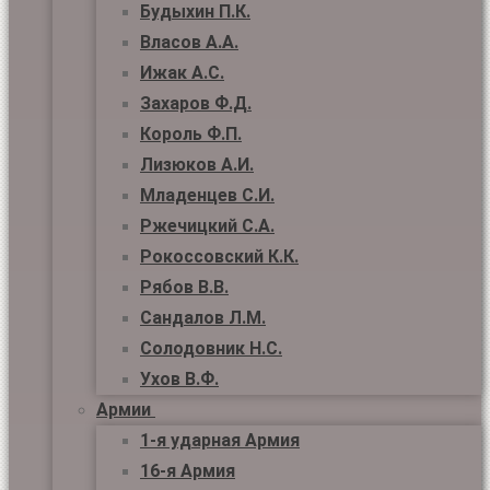
Будыхин П.К.
Власов А.А.
Ижак А.С.
Захаров Ф.Д.
Король Ф.П.
Лизюков А.И.
Младенцев С.И.
Ржечицкий С.А.
Рокоссовский К.К.
Рябов В.В.
Сандалов Л.М.
Солодовник Н.С.
Ухов В.Ф.
Армии
1-я ударная Армия
16-я Армия