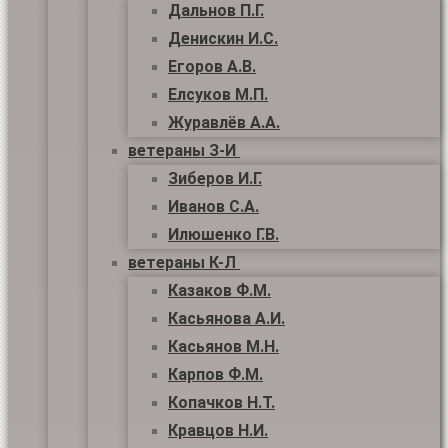
Дальнов П.Г.
Денискин И.С.
Егоров А.В.
Елсуков М.П.
Журавлёв А.А.
ветераны З-И
Зиберов И.Г.
Иванов С.А.
Илюшенко Г.В.
ветераны К-Л
Казаков Ф.М.
Касьянова А.И.
Касьянов М.Н.
Карпов Ф.М.
Копачков Н.Т.
Кравцов Н.И.