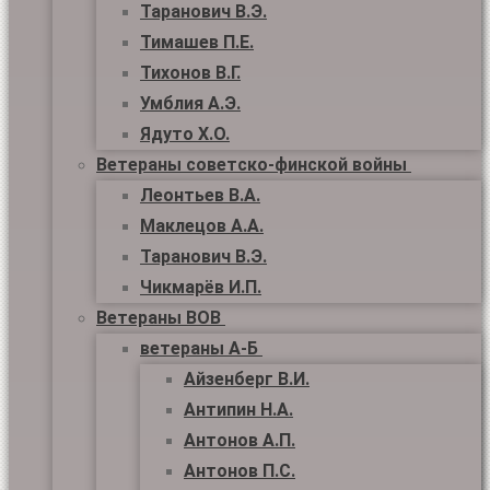
Таранович В.Э.
Тимашев П.Е.
Тихонов В.Г.
Умблия А.Э.
Ядуто Х.О.
Ветераны советско-финской войны
Леонтьев В.А.
Маклецов А.А.
Таранович В.Э.
Чикмарёв И.П.
Ветераны ВОВ
ветераны А-Б
Айзенберг В.И.
Антипин Н.А.
Антонов А.П.
Антонов П.С.