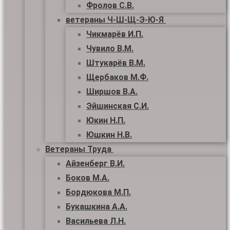
Фролов С.В.
ветераны Ч-Ш-Щ-Э-Ю-Я
Чикмарёв И.П.
Чувило В.М.
Штукарёв В.М.
Щербаков М.Ф.
Ширшов В.А.
Эйшинская С.И.
Юкин Н.П.
Юшкин Н.В.
Ветераны Труда
Айзенберг В.И.
Боков М.А.
Бордюкова М.П.
Букашкина А.А.
Васильева Л.Н.