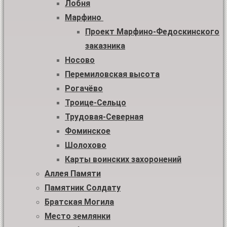
Лобня
Марфино
Проект Марфино-Федоскинского
заказника
Носово
Перемиловская высота
Рогачёво
Троице-Сельцо
Трудовая-Северная
Фоминское
Шолохово
Карты воинских захоронений
Аллея Памяти
Памятник Солдату
Братская Могила
Место землянки