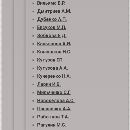
Вильямс В.Р.
Дмитриев А.М.
Дубенко А.П.
Елсуков М.П.
Зобкова Е.Д.
Касьянова А.И.
Конюшков Н.С.
Кутузов Г.П.
Кутузова А.А.
Кучеренко Н.А.
Ларин И.В.
Мильченко С.Г.
Новосёлова А.С.
Панасенко А.А.
Работнов Т.А.
Рагулин М.С.