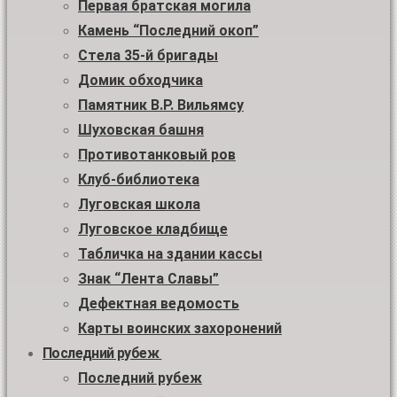
Первая братская могила
Камень “Последний окоп”
Стела 35-й бригады
Домик обходчика
Памятник В.Р. Вильямсу
Шуховская башня
Противотанковый ров
Клуб-библиотека
Луговская школа
Луговское кладбище
Табличка на здании кассы
Знак “Лента Славы”
Дефектная ведомость
Карты воинских захоронений
Последний рубеж
Последний рубеж