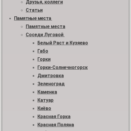
Друзья, коллеги
Статьи
Памятные места
Памятные места
Соседи Луговой
Белый Раст и Кузяево
Габо
Горки
Горки-Солнечногорск
Дмитровка
Зеленоград
Каменка
Катуар
Киёво
Красная Горка
Красная Поляна