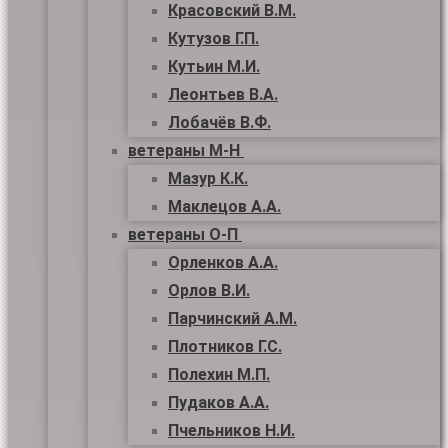
Красовский В.М.
Кутузов Г.П.
Кутьин М.И.
Леонтьев В.А.
Лобачёв В.Ф.
ветераны М-Н
Мазур К.К.
Маклецов А.А.
ветераны О-П
Орленков А.А.
Орлов В.И.
Парчинский А.М.
Плотников Г.С.
Полехин М.П.
Пудаков А.А.
Пчельников Н.И.