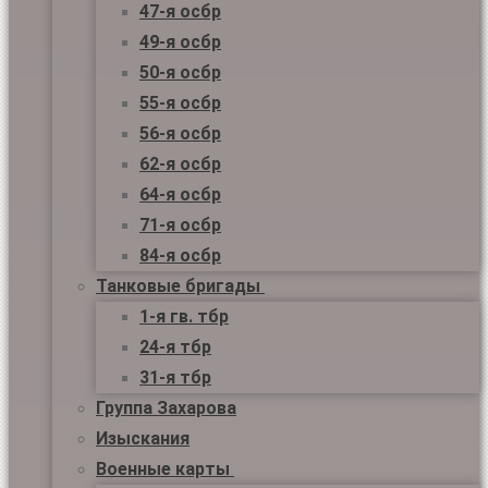
47-я осбр
49-я осбр
50-я осбр
55-я осбр
56-я осбр
62-я осбр
64-я осбр
71-я осбр
84-я осбр
Танковые бригады
1-я гв. тбр
24-я тбр
31-я тбр
Группа Захарова
Изыскания
Военные карты