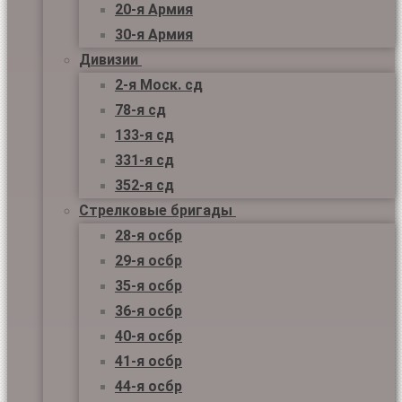
20-я Армия
30-я Армия
Дивизии
2-я Моск. сд
78-я сд
133-я сд
331-я сд
352-я сд
Стрелковые бригады
28-я осбр
29-я осбр
35-я осбр
36-я осбр
40-я осбр
41-я осбр
44-я осбр