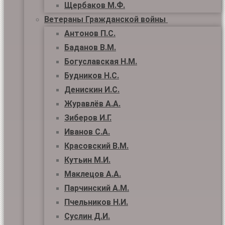
Щербаков М.Ф.
Ветераны Гражданской войны
Антонов П.С.
Баданов В.М.
Богуславская Н.М.
Будников Н.С.
Денискин И.С.
Журавлёв А.А.
Зиберов И.Г.
Иванов С.А.
Красовский В.М.
Кутьин М.И.
Маклецов А.А.
Парчинский А.М.
Пчельников Н.И.
Суслин Д.И.