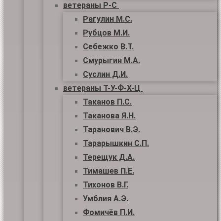
ветераны Р-С
Рагулин М.С.
Рубцов М.И.
Себежко В.Т.
Смурыгин М.А.
Суслин Д.И.
ветераны Т-У-Ф-Х-Ц
Таканов П.С.
Таканова Я.Н.
Таранович В.Э.
Тарарышкин С.П.
Терещук Д.А.
Тимашев П.Е.
Тихонов В.Г.
Умблия А.Э.
Фомичёв П.И.