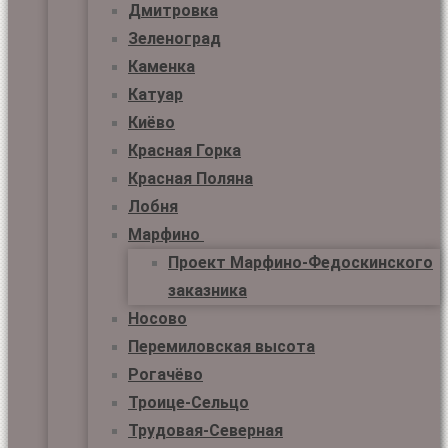
Дмитровка
Зеленоград
Каменка
Катуар
Киёво
Красная Горка
Красная Поляна
Лобня
Марфино
Проект Марфино-Федоскинского
заказника
Носово
Перемиловская высота
Рогачёво
Троице-Сельцо
Трудовая-Северная