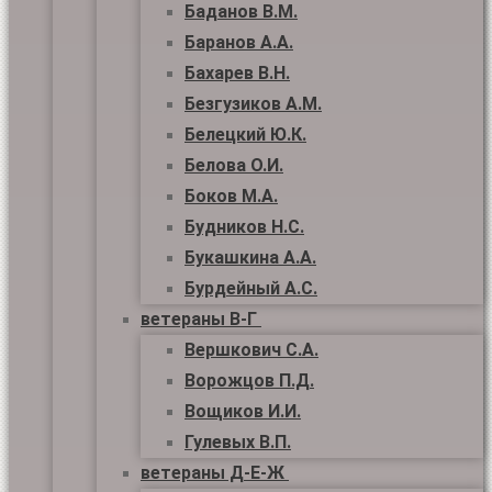
Баданов В.М.
Баранов А.А.
Бахарев В.Н.
Безгузиков А.М.
Белецкий Ю.К.
Белова О.И.
Боков М.А.
Будников Н.С.
Букашкина А.А.
Бурдейный А.С.
ветераны В-Г
Вершкович С.А.
Ворожцов П.Д.
Вощиков И.И.
Гулевых В.П.
ветераны Д-Е-Ж