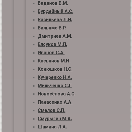
Баданов В.М.
Бурдейный А.С.
Васильева Л.Н.
Вильямс В.Р.
Дмитриев А.М.
Елсуков М.П.
Иванов С.А.
Касьянов М.Н.
Конюшков Н.С.
Кучеренко Н.А.
Мильченко С.Г.
Новосёлова А.С.
Панасенко А.А.
Смелов С.П.
Смурыгин М.А.
Шамина Л.А.