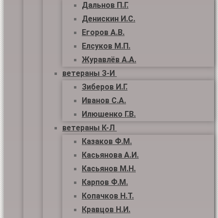
Дальнов П.Г.
Денискин И.С.
Егоров А.В.
Елсуков М.П.
Журавлёв А.А.
ветераны З-И
Зиберов И.Г.
Иванов С.А.
Илюшенко Г.В.
ветераны К-Л
Казаков Ф.М.
Касьянова А.И.
Касьянов М.Н.
Карпов Ф.М.
Копачков Н.Т.
Кравцов Н.И.