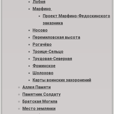
Лобня
Марфино
Проект Марфино-Федоскинского
заказника
Носово
Перемиловская высота
Рогачёво
Троице-Сельцо
Трудовая-Северная
Фоминское
Шолохово
Карты воинских захоронений
Аллея Памяти
Памятник Солдату
Братская Могила
Место землянки