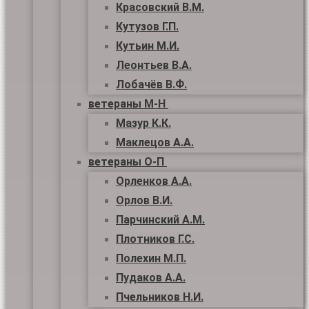
Красовский В.М.
Кутузов Г.П.
Кутьин М.И.
Леонтьев В.А.
Лобачёв В.Ф.
ветераны М-Н
Мазур К.К.
Маклецов А.А.
ветераны О-П
Орленков А.А.
Орлов В.И.
Парчинский А.М.
Плотников Г.С.
Полехин М.П.
Пудаков А.А.
Пчельников Н.И.