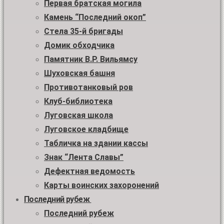
Первая братская могила
Камень “Последний окоп”
Стела 35-й бригады
Домик обходчика
Памятник В.Р. Вильямсу
Шуховская башня
Противотанковый ров
Клуб-библиотека
Луговская школа
Луговское кладбище
Табличка на здании кассы
Знак “Лента Славы”
Дефектная ведомость
Карты воинских захоронений
Последний рубеж
Последний рубеж