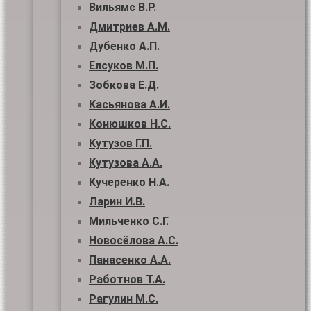
Вильямс В.Р.
Дмитриев А.М.
Дубенко А.П.
Елсуков М.П.
Зобкова Е.Д.
Касьянова А.И.
Конюшков Н.С.
Кутузов Г.П.
Кутузова А.А.
Кучеренко Н.А.
Ларин И.В.
Мильченко С.Г.
Новосёлова А.С.
Панасенко А.А.
Работнов Т.А.
Рагулин М.С.