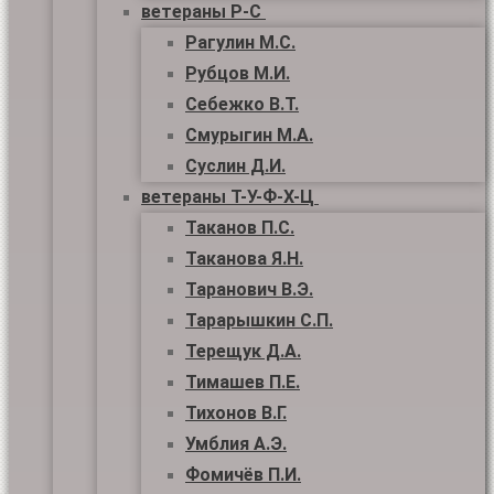
ветераны Р-С
Рагулин М.С.
Рубцов М.И.
Себежко В.Т.
Смурыгин М.А.
Суслин Д.И.
ветераны Т-У-Ф-Х-Ц
Таканов П.С.
Таканова Я.Н.
Таранович В.Э.
Тарарышкин С.П.
Терещук Д.А.
Тимашев П.Е.
Тихонов В.Г.
Умблия А.Э.
Фомичёв П.И.