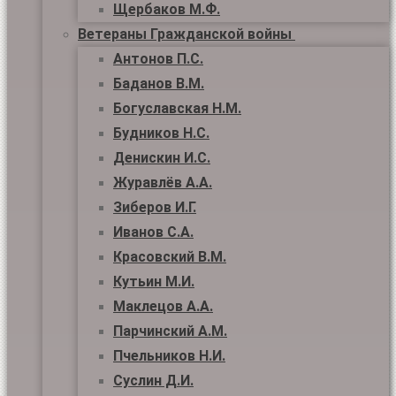
Щербаков М.Ф.
Ветераны Гражданской войны
Антонов П.С.
Баданов В.М.
Богуславская Н.М.
Будников Н.С.
Денискин И.С.
Журавлёв А.А.
Зиберов И.Г.
Иванов С.А.
Красовский В.М.
Кутьин М.И.
Маклецов А.А.
Парчинский А.М.
Пчельников Н.И.
Суслин Д.И.