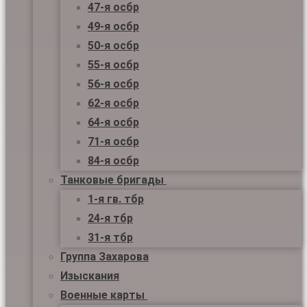
47-я осбр
49-я осбр
50-я осбр
55-я осбр
56-я осбр
62-я осбр
64-я осбр
71-я осбр
84-я осбр
Танковые бригады
1-я гв. тбр
24-я тбр
31-я тбр
Группа Захарова
Изыскания
Военные карты