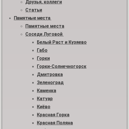
Друзья, коллеги
Статьи
Памятные места
Памятные места
Соседи Луговой
Белый Раст и Кузяево
Габо
Горки
Горки-Солнечногорск
Дмитровка
Зеленоград
Каменка
Катуар
Киёво
Красная Горка
Красная Поляна