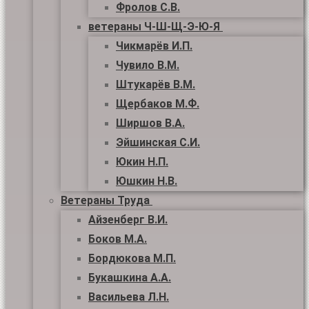
Фролов С.В.
ветераны Ч-Ш-Щ-Э-Ю-Я
Чикмарёв И.П.
Чувило В.М.
Штукарёв В.М.
Щербаков М.Ф.
Ширшов В.А.
Эйшинская С.И.
Юкин Н.П.
Юшкин Н.В.
Ветераны Труда
Айзенберг В.И.
Боков М.А.
Бордюкова М.П.
Букашкина А.А.
Васильева Л.Н.