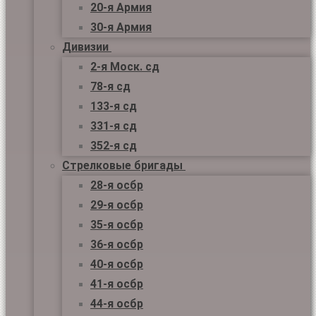
20-я Армия
30-я Армия
Дивизии
2-я Моск. сд
78-я сд
133-я сд
331-я сд
352-я сд
Стрелковые бригады
28-я осбр
29-я осбр
35-я осбр
36-я осбр
40-я осбр
41-я осбр
44-я осбр