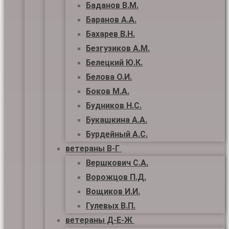
Баданов В.М.
Баранов А.А.
Бахарев В.Н.
Безгузиков А.М.
Белецкий Ю.К.
Белова О.И.
Боков М.А.
Будников Н.С.
Букашкина А.А.
Бурдейный А.С.
ветераны В-Г
Вершкович С.А.
Ворожцов П.Д.
Вощиков И.И.
Гулевых В.П.
ветераны Д-Е-Ж