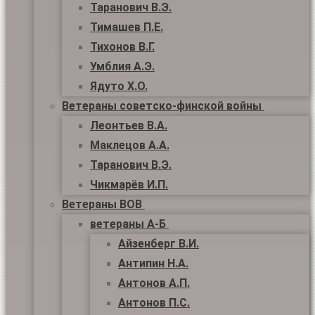
Таранович В.Э.
Тимашев П.Е.
Тихонов В.Г.
Умблия А.Э.
Ядуто Х.О.
Ветераны советско-финской войны
Леонтьев В.А.
Маклецов А.А.
Таранович В.Э.
Чикмарёв И.П.
Ветераны ВОВ
ветераны А-Б
Айзенберг В.И.
Антипин Н.А.
Антонов А.П.
Антонов П.С.