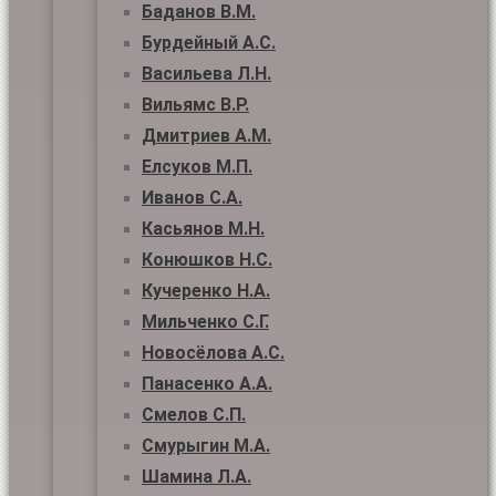
Баданов В.М.
Бурдейный А.С.
Васильева Л.Н.
Вильямс В.Р.
Дмитриев А.М.
Елсуков М.П.
Иванов С.А.
Касьянов М.Н.
Конюшков Н.С.
Кучеренко Н.А.
Мильченко С.Г.
Новосёлова А.С.
Панасенко А.А.
Смелов С.П.
Смурыгин М.А.
Шамина Л.А.