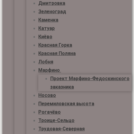
Дмитровка
Зеленоград
Каменка
Катуар
Киёво
Красная Горка
Красная Поляна
Лобня
Марфино
Проект Марфино-Федоскинского
заказника
Носово
Перемиловская высота
Рогачёво
Троице-Сельцо
Трудовая-Северная