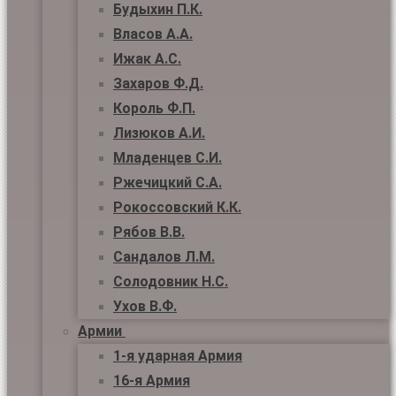
Будыхин П.К.
Власов А.А.
Ижак А.С.
Захаров Ф.Д.
Король Ф.П.
Лизюков А.И.
Младенцев С.И.
Ржечицкий С.А.
Рокоссовский К.К.
Рябов В.В.
Сандалов Л.М.
Солодовник Н.С.
Ухов В.Ф.
Армии
1-я ударная Армия
16-я Армия