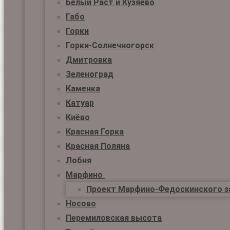
Белый Раст и Кузяево
Габо
Горки
Горки-Солнечногорск
Дмитровка
Зеленоград
Каменка
Катуар
Киёво
Красная Горка
Красная Поляна
Лобня
Марфино
Проект Марфино-Федоскинского з
Носово
Перемиловская высота