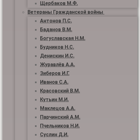
Щербаков М.Ф.
Ветераны Гражданской войны
Антонов П.С.
Баданов В.М.
Богуславская Н.М.
Будников Н.С.
Денискин И.С.
Журавлёв А.А.
Зиберов И.Г.
Иванов С.А.
Красовский В.М.
Кутьин М.И.
Маклецов А.А.
Парчинский А.М.
Пчельников Н.И.
Суслин Д.И.