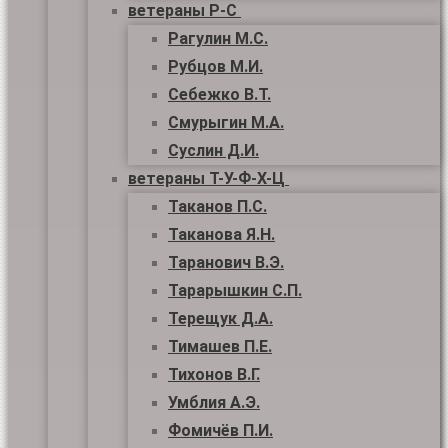
ветераны Р-С
Рагулин М.С.
Рубцов М.И.
Себежко В.Т.
Смурыгин М.А.
Суслин Д.И.
ветераны Т-У-Ф-Х-Ц
Таканов П.С.
Таканова Я.Н.
Таранович В.Э.
Тарарышкин С.П.
Терещук Д.А.
Тимашев П.Е.
Тихонов В.Г.
Умблия А.Э.
Фомичёв П.И.