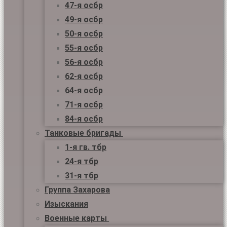
47-я осбр
49-я осбр
50-я осбр
55-я осбр
56-я осбр
62-я осбр
64-я осбр
71-я осбр
84-я осбр
Танковые бригады
1-я гв. тбр
24-я тбр
31-я тбр
Группа Захарова
Изыскания
Военные карты