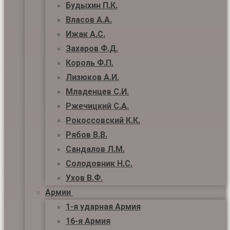
Будыхин П.К.
Власов А.А.
Ижак А.С.
Захаров Ф.Д.
Король Ф.П.
Лизюков А.И.
Младенцев С.И.
Ржечицкий С.А.
Рокоссовский К.К.
Рябов В.В.
Сандалов Л.М.
Солодовник Н.С.
Ухов В.Ф.
Армии
1-я ударная Армия
16-я Армия