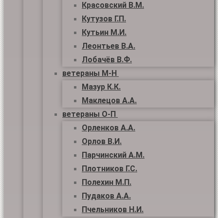
Красовский В.М.
Кутузов Г.П.
Кутьин М.И.
Леонтьев В.А.
Лобачёв В.Ф.
ветераны М-Н
Мазур К.К.
Маклецов А.А.
ветераны О-П
Орленков А.А.
Орлов В.И.
Парчинский А.М.
Плотников Г.С.
Полехин М.П.
Пудаков А.А.
Пчельников Н.И.