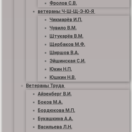
Фролов С.В.
ветераны Ч-Ш-Щ-Э-Ю-Я
Чикмарёв И.П.
Чувило В.М.
Штукарёв В.М.
Щербаков М.Ф.
Ширшов В.А.
Эйшинская С.И.
Юкин Н.П.
Юшкин Н.В.
Ветераны Труда
Айзенберг В.И.
Боков М.А.
Бордюкова М.П.
Букашкина А.А.
Васильева Л.Н.