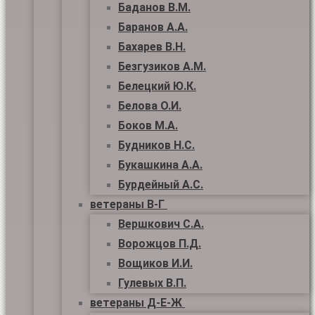
Баданов В.М.
Баранов А.А.
Бахарев В.Н.
Безгузиков А.М.
Белецкий Ю.К.
Белова О.И.
Боков М.А.
Будников Н.С.
Букашкина А.А.
Бурдейный А.С.
ветераны В-Г
Вершкович С.А.
Ворожцов П.Д.
Вощиков И.И.
Гулевых В.П.
ветераны Д-Е-Ж