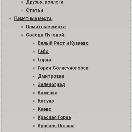
Друзья, коллеги
Статьи
Памятные места
Памятные места
Соседи Луговой
Белый Раст и Кузяево
Габо
Горки
Горки-Солнечногорск
Дмитровка
Зеленоград
Каменка
Катуар
Киёво
Красная Горка
Красная Поляна