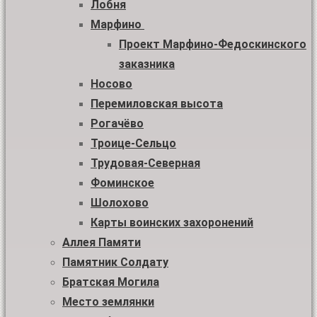
Лобня
Марфино
Проект Марфино-Федоскинского
заказника
Носово
Перемиловская высота
Рогачёво
Троице-Сельцо
Трудовая-Северная
Фоминское
Шолохово
Карты воинских захоронений
Аллея Памяти
Памятник Солдату
Братская Могила
Место землянки