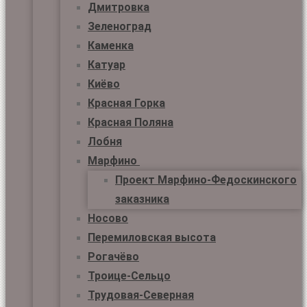
Дмитровка
Зеленоград
Каменка
Катуар
Киёво
Красная Горка
Красная Поляна
Лобня
Марфино
Проект Марфино-Федоскинского
заказника
Носово
Перемиловская высота
Рогачёво
Троице-Сельцо
Трудовая-Северная