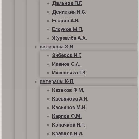
Дальнов П.Г.
Денискин И.С.
Егоров А.В.
Елсуков М.П.
Журавлёв А.А.
ветераны З-И
Зиберов И.Г.
Иванов С.А.
Илюшенко Г.В.
ветераны К-Л
Казаков Ф.М.
Касьянова А.И.
Касьянов М.Н.
Карпов Ф.М.
Копачков Н.Т.
Кравцов Н.И.