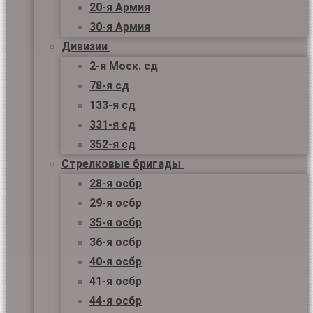
20-я Армия
30-я Армия
Дивизии
2-я Моск. сд
78-я сд
133-я сд
331-я сд
352-я сд
Стрелковые бригады
28-я осбр
29-я осбр
35-я осбр
36-я осбр
40-я осбр
41-я осбр
44-я осбр