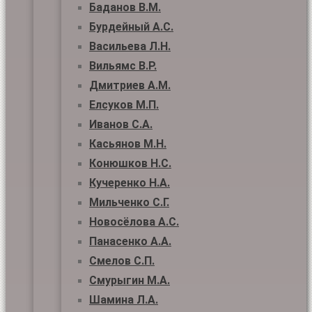
Баданов В.М.
Бурдейный А.С.
Васильева Л.Н.
Вильямс В.Р.
Дмитриев А.М.
Елсуков М.П.
Иванов С.А.
Касьянов М.Н.
Конюшков Н.С.
Кучеренко Н.А.
Мильченко С.Г.
Новосёлова А.С.
Панасенко А.А.
Смелов С.П.
Смурыгин М.А.
Шамина Л.А.