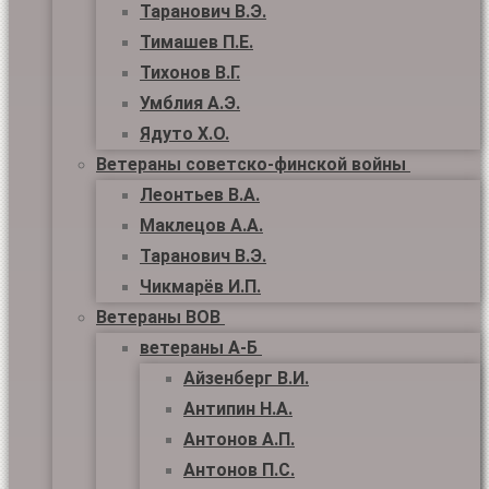
Таранович В.Э.
Тимашев П.Е.
Тихонов В.Г.
Умблия А.Э.
Ядуто Х.О.
Ветераны советско-финской войны
Леонтьев В.А.
Маклецов А.А.
Таранович В.Э.
Чикмарёв И.П.
Ветераны ВОВ
ветераны А-Б
Айзенберг В.И.
Антипин Н.А.
Антонов А.П.
Антонов П.С.