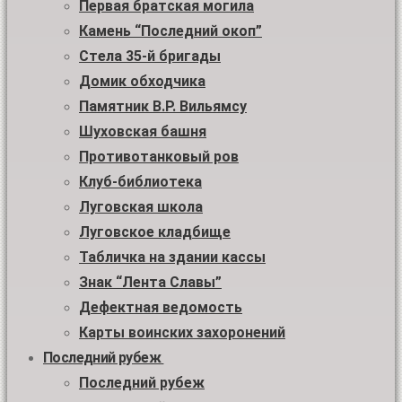
Первая братская могила
Камень “Последний окоп”
Стела 35-й бригады
Домик обходчика
Памятник В.Р. Вильямсу
Шуховская башня
Противотанковый ров
Клуб-библиотека
Луговская школа
Луговское кладбище
Табличка на здании кассы
Знак “Лента Славы”
Дефектная ведомость
Карты воинских захоронений
Последний рубеж
Последний рубеж