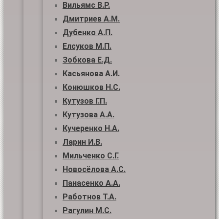
Вильямс В.Р.
Дмитриев А.М.
Дубенко А.П.
Елсуков М.П.
Зобкова Е.Д.
Касьянова А.И.
Конюшков Н.С.
Кутузов Г.П.
Кутузова А.А.
Кучеренко Н.А.
Ларин И.В.
Мильченко С.Г.
Новосёлова А.С.
Панасенко А.А.
Работнов Т.А.
Рагулин М.С.