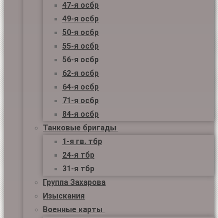
47-я осбр
49-я осбр
50-я осбр
55-я осбр
56-я осбр
62-я осбр
64-я осбр
71-я осбр
84-я осбр
Танковые бригады
1-я гв. тбр
24-я тбр
31-я тбр
Группа Захарова
Изыскания
Военные карты