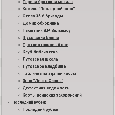
Первая братская могила
Камень “Последний окоп”
Стела 35-й бригады
Домик обходчика
Памятник В.Р. Вильямсу
Шуховская башня
Противотанковый ров
Клуб-библиотека
Луговская школа
Луговское кладбище
Табличка на здании кассы
Знак “Лента Славы”
Дефектная ведомость
Карты воинских захоронений
Последний рубеж
Последний рубеж