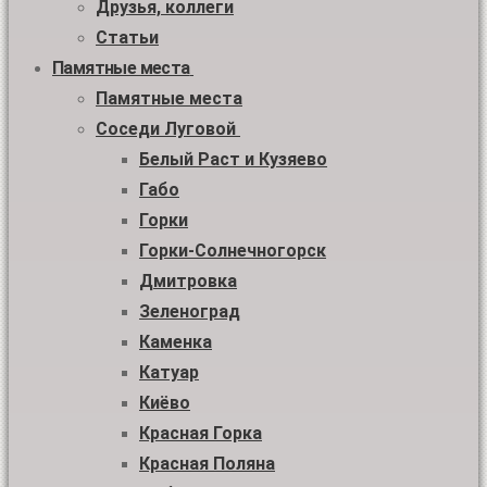
Друзья, коллеги
Статьи
Памятные места
Памятные места
Соседи Луговой
Белый Раст и Кузяево
Габо
Горки
Горки-Солнечногорск
Дмитровка
Зеленоград
Каменка
Катуар
Киёво
Красная Горка
Красная Поляна