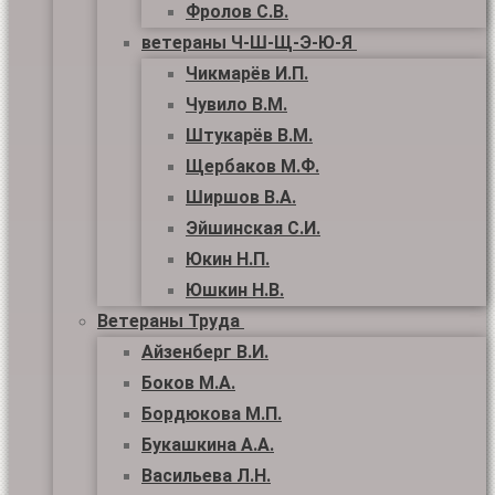
Фролов С.В.
ветераны Ч-Ш-Щ-Э-Ю-Я
Чикмарёв И.П.
Чувило В.М.
Штукарёв В.М.
Щербаков М.Ф.
Ширшов В.А.
Эйшинская С.И.
Юкин Н.П.
Юшкин Н.В.
Ветераны Труда
Айзенберг В.И.
Боков М.А.
Бордюкова М.П.
Букашкина А.А.
Васильева Л.Н.