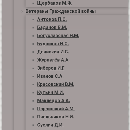
Щербаков М.Ф.
Ветераны Гражданской войны
Антонов П.С.
Баданов В.М.
Богуславская Н.М.
Будников Н.С.
Денискин И.С.
Журавлёв А.А.
Зиберов И.Г.
Иванов С.А.
Красовский В.М.
Кутьин М.И.
Маклецов А.А.
Парчинский А.М.
Пчельников Н.И.
Суслин Д.И.