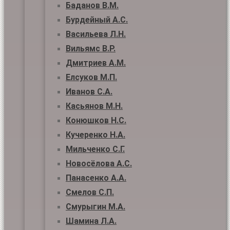
Баданов В.М.
Бурдейный А.С.
Васильева Л.Н.
Вильямс В.Р.
Дмитриев А.М.
Елсуков М.П.
Иванов С.А.
Касьянов М.Н.
Конюшков Н.С.
Кучеренко Н.А.
Мильченко С.Г.
Новосёлова А.С.
Панасенко А.А.
Смелов С.П.
Смурыгин М.А.
Шамина Л.А.