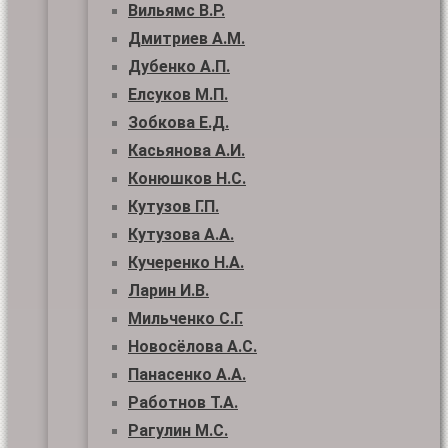
Вильямс В.Р.
Дмитриев А.М.
Дубенко А.П.
Елсуков М.П.
Зобкова Е.Д.
Касьянова А.И.
Конюшков Н.С.
Кутузов Г.П.
Кутузова А.А.
Кучеренко Н.А.
Ларин И.В.
Мильченко С.Г.
Новосёлова А.С.
Панасенко А.А.
Работнов Т.А.
Рагулин М.С.