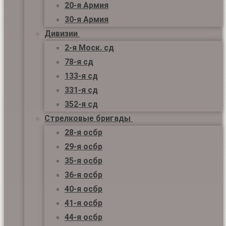
20-я Армия
30-я Армия
Дивизии
2-я Моск. сд
78-я сд
133-я сд
331-я сд
352-я сд
Стрелковые бригады
28-я осбр
29-я осбр
35-я осбр
36-я осбр
40-я осбр
41-я осбр
44-я осбр