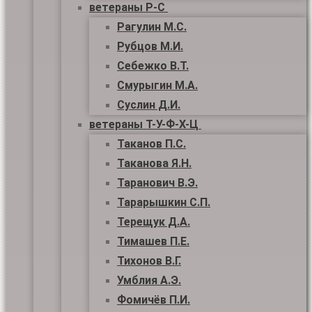
ветераны Р-С
Рагулин М.С.
Рубцов М.И.
Себежко В.Т.
Смурыгин М.А.
Суслин Д.И.
ветераны Т-У-Ф-Х-Ц
Таканов П.С.
Таканова Я.Н.
Таранович В.Э.
Тарарышкин С.П.
Терещук Д.А.
Тимашев П.Е.
Тихонов В.Г.
Умблия А.Э.
Фомичёв П.И.