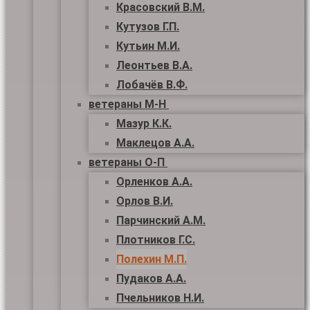
Красовский В.М.
Кутузов Г.П.
Кутьин М.И.
Леонтьев В.А.
Лобачёв В.Ф.
ветераны М-Н
Мазур К.К.
Маклецов А.А.
ветераны О-П
Орленков А.А.
Орлов В.И.
Парчинский А.М.
Плотников Г.С.
Полехин М.П.
Пудаков А.А.
Пчельников Н.И.