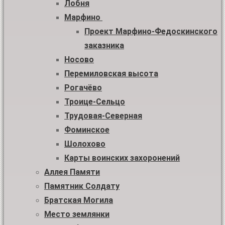
Лобня
Марфино
Проект Марфино-Федоскинского
заказника
Носово
Перемиловская высота
Рогачёво
Троице-Сельцо
Трудовая-Северная
Фоминское
Шолохово
Карты воинских захоронений
Аллея Памяти
Памятник Солдату
Братская Могила
Место землянки