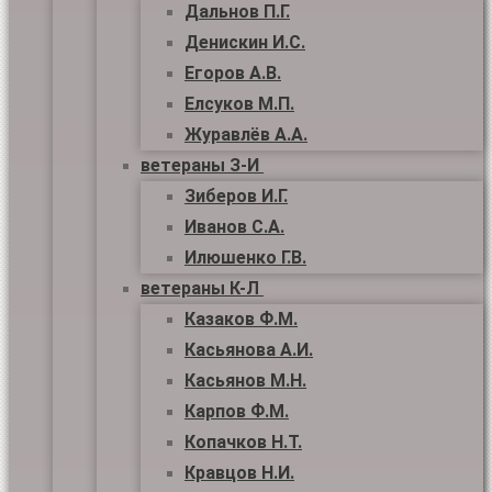
Дальнов П.Г.
Денискин И.С.
Егоров А.В.
Елсуков М.П.
Журавлёв А.А.
ветераны З-И
Зиберов И.Г.
Иванов С.А.
Илюшенко Г.В.
ветераны К-Л
Казаков Ф.М.
Касьянова А.И.
Касьянов М.Н.
Карпов Ф.М.
Копачков Н.Т.
Кравцов Н.И.