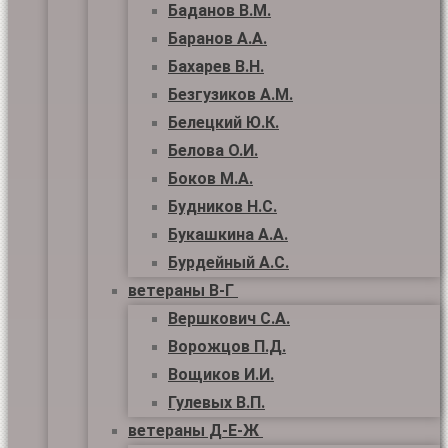
Баданов В.М.
Баранов А.А.
Бахарев В.Н.
Безгузиков А.М.
Белецкий Ю.К.
Белова О.И.
Боков М.А.
Будников Н.С.
Букашкина А.А.
Бурдейный А.С.
ветераны В-Г
Вершкович С.А.
Ворожцов П.Д.
Вощиков И.И.
Гулевых В.П.
ветераны Д-Е-Ж