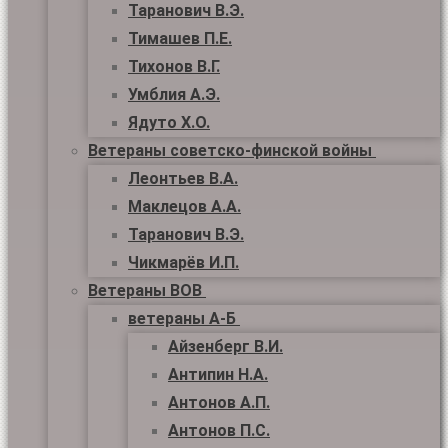
Таранович В.Э.
Тимашев П.Е.
Тихонов В.Г.
Умблия А.Э.
Ядуто Х.О.
Ветераны советско-финской войны
Леонтьев В.А.
Маклецов А.А.
Таранович В.Э.
Чикмарёв И.П.
Ветераны ВОВ
ветераны А-Б
Айзенберг В.И.
Антипин Н.А.
Антонов А.П.
Антонов П.С.