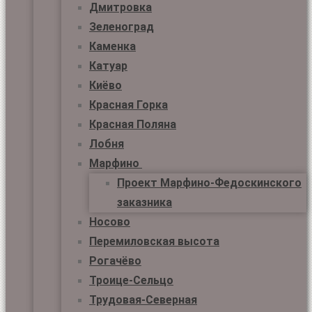
Дмитровка
Зеленоград
Каменка
Катуар
Киёво
Красная Горка
Красная Поляна
Лобня
Марфино
Проект Марфино-Федоскинского
заказника
Носово
Перемиловская высота
Рогачёво
Троице-Сельцо
Трудовая-Северная