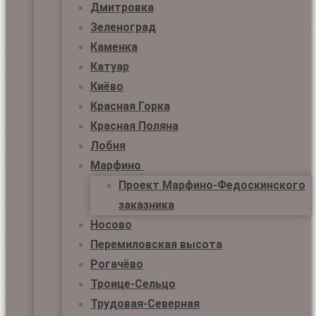
Дмитровка
Зеленоград
Каменка
Катуар
Киёво
Красная Горка
Красная Поляна
Лобня
Марфино
Проект Марфино-Федоскинского
заказника
Носово
Перемиловская высота
Рогачёво
Троице-Сельцо
Трудовая-Северная