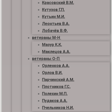
Красовский В.М.
Кутузов Г.П.
Кутьин М.И.
Леонтьев В.А.
Лобачёв В.Ф.
ветераны М-Н
Мазур К.К.
Маклецов А.А.
ветераны О-П
Орленков А.А.
Орлов В.И.
Парчинский А.М.
Плотников Г.С.
Полехин М.П.
Пудаков А.А.
Пчельников Н.И.