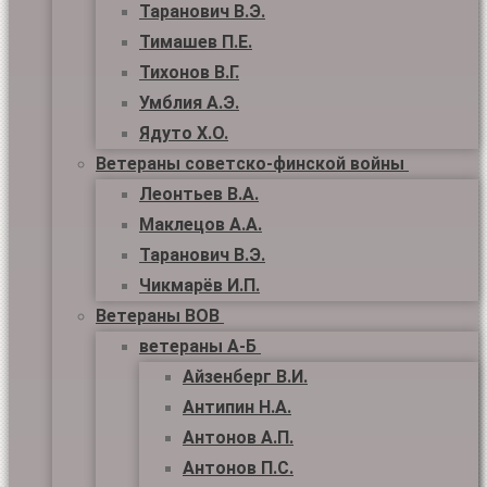
Таранович В.Э.
Тимашев П.Е.
Тихонов В.Г.
Умблия А.Э.
Ядуто Х.О.
Ветераны советско-финской войны
Леонтьев В.А.
Маклецов А.А.
Таранович В.Э.
Чикмарёв И.П.
Ветераны ВОВ
ветераны А-Б
Айзенберг В.И.
Антипин Н.А.
Антонов А.П.
Антонов П.С.