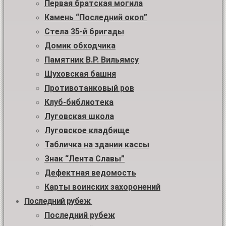
Первая братская могила
Камень “Последний окоп”
Стела 35-й бригады
Домик обходчика
Памятник В.Р. Вильямсу
Шуховская башня
Противотанковый ров
Клуб-библиотека
Луговская школа
Луговское кладбище
Табличка на здании кассы
Знак “Лента Славы”
Дефектная ведомость
Карты воинских захоронений
Последний рубеж
Последний рубеж