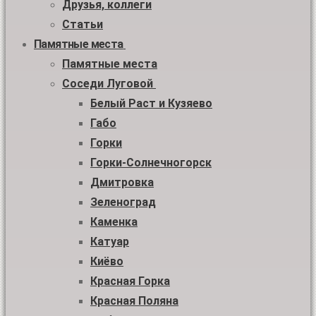
Друзья, коллеги
Статьи
Памятные места
Памятные места
Соседи Луговой
Белый Раст и Кузяево
Габо
Горки
Горки-Солнечногорск
Дмитровка
Зеленоград
Каменка
Катуар
Киёво
Красная Горка
Красная Поляна