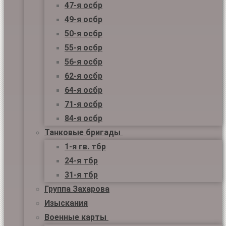
47-я осбр
49-я осбр
50-я осбр
55-я осбр
56-я осбр
62-я осбр
64-я осбр
71-я осбр
84-я осбр
Танковые бригады
1-я гв. тбр
24-я тбр
31-я тбр
Группа Захарова
Изыскания
Военные карты