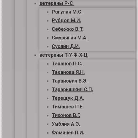
ветераны Р-С
Рагулин М.С.
Рубцов М.И.
Себежко В.Т.
Смурыгин М.А.
Суслин Д.И.
ветераны Т-У-Ф-Х-Ц
Таканов П.С.
Таканова Я.Н.
Таранович В.Э.
Тарарышкин С.П.
Терещук Д.А.
Тимашев П.Е.
Тихонов В.Г.
Умблия А.Э.
Фомичёв П.И.