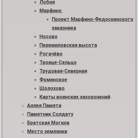
Лобня
Марфино
Проект Марфино-Федоскинского
заказника
Носово
Перемиловская высота
Рогачёво
Троице-Сельцо
Трудовая-Северная
Фоминское
Шолохово
Карты воинских захоронений
Аллея Памяти
Памятник Солдату
Братская Могила
Место землянки