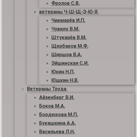
Фролов С.В.
ветераны Ч-Ш-Щ-Э-Ю-Я
Чикмарёв И.П.
Чувило В.М.
Штукарёв В.М.
Щербаков М.Ф.
Ширшов В.А.
Эйшинская С.И.
Юкин Н.П.
Юшкин Н.В.
Ветераны Труда
Айзенберг В.И.
Боков М.А.
Бордюкова М.П.
Букашкина А.А.
Васильева Л.Н.