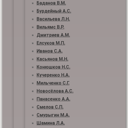
Баданов В.М.
Бурдейный А.С.
Васильева Л.Н.
Вильямс В.Р.
Дмитриев А.М.
Елсуков М.П.
Иванов С.А.
Касьянов М.Н.
Конюшков Н.С.
Кучеренко Н.А.
Мильченко С.Г.
Новосёлова А.С.
Панасенко А.А.
Смелов С.П.
Смурыгин М.А.
Шамина Л.А.