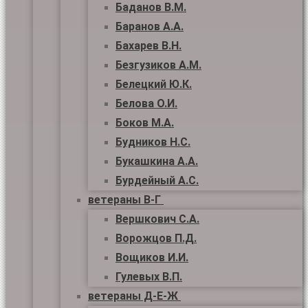
Баданов В.М.
Баранов А.А.
Бахарев В.Н.
Безгузиков А.М.
Белецкий Ю.К.
Белова О.И.
Боков М.А.
Будников Н.С.
Букашкина А.А.
Бурдейный А.С.
ветераны В-Г
Вершкович С.А.
Ворожцов П.Д.
Вощиков И.И.
Гулевых В.П.
ветераны Д-Е-Ж