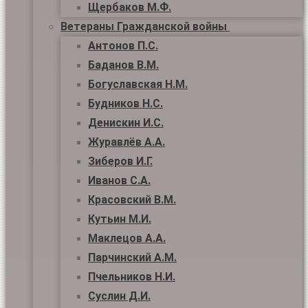
Щербаков М.Ф.
Ветераны Гражданской войны
Антонов П.С.
Баданов В.М.
Богуславская Н.М.
Будников Н.С.
Денискин И.С.
Журавлёв А.А.
Зиберов И.Г.
Иванов С.А.
Красовский В.М.
Кутьин М.И.
Маклецов А.А.
Парчинский А.М.
Пчельников Н.И.
Суслин Д.И.