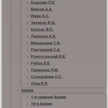
Будыхин П.К.
Власов А.А.
Ижак А.С.
Захаров Ф.Д.
Король Ф.П.
Лизюков А.И.
Младенцев С.И.
Ржечицкий С.А.
Рокоссовский К.К.
Рябов В.В.
Сандалов Л.М.
Солодовник Н.С.
Ухов В.Ф.
Армии
1-я ударная Армия
16-я Армия