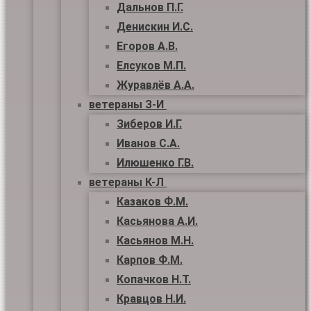
Дальнов П.Г.
Денискин И.С.
Егоров А.В.
Елсуков М.П.
Журавлёв А.А.
ветераны З-И
Зиберов И.Г.
Иванов С.А.
Илюшенко Г.В.
ветераны К-Л
Казаков Ф.М.
Касьянова А.И.
Касьянов М.Н.
Карпов Ф.М.
Копачков Н.Т.
Кравцов Н.И.