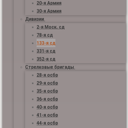
20-я Армия
30-я Армия
Дивизии
2-я Моск. сд
78-я сд
133-я сд
331-я сд
352-я сд
Стрелковые бригады
28-я осбр
29-я осбр
35-я осбр
36-я осбр
40-я осбр
41-я осбр
44-я осбр