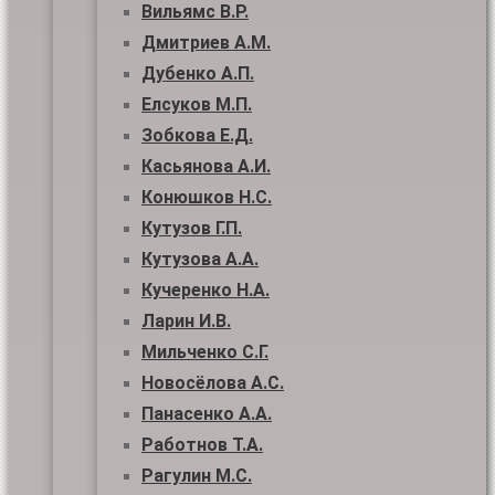
Вильямс В.Р.
Дмитриев А.М.
Дубенко А.П.
Елсуков М.П.
Зобкова Е.Д.
Касьянова А.И.
Конюшков Н.С.
Кутузов Г.П.
Кутузова А.А.
Кучеренко Н.А.
Ларин И.В.
Мильченко С.Г.
Новосёлова А.С.
Панасенко А.А.
Работнов Т.А.
Рагулин М.С.