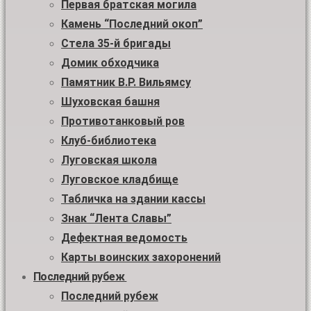
Первая братская могила
Камень “Последний окоп”
Стела 35-й бригады
Домик обходчика
Памятник В.Р. Вильямсу
Шуховская башня
Противотанковый ров
Клуб-библиотека
Луговская школа
Луговское кладбище
Табличка на здании кассы
Знак “Лента Славы”
Дефектная ведомость
Карты воинских захоронений
Последний рубеж
Последний рубеж