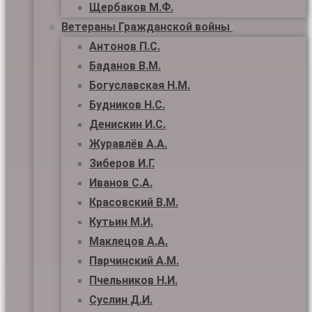
Щербаков М.Ф.
Ветераны Гражданской войны
Антонов П.С.
Баданов В.М.
Богуславская Н.М.
Будников Н.С.
Денискин И.С.
Журавлёв А.А.
Зиберов И.Г.
Иванов С.А.
Красовский В.М.
Кутьин М.И.
Маклецов А.А.
Парчинский А.М.
Пчельников Н.И.
Суслин Д.И.