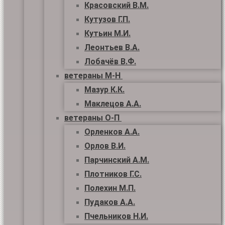
Красовский В.М.
Кутузов Г.П.
Кутьин М.И.
Леонтьев В.А.
Лобачёв В.Ф.
ветераны М-Н
Мазур К.К.
Маклецов А.А.
ветераны О-П
Орленков А.А.
Орлов В.И.
Парчинский А.М.
Плотников Г.С.
Полехин М.П.
Пудаков А.А.
Пчельников Н.И.