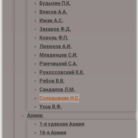
Будыхин П.К.
Власов А.А.
Ижак А.С.
Захаров Ф.Д.
Король Ф.П.
Лизюков А.И.
Младенцев С.И.
Ржечицкий С.А.
Рокоссовский К.К.
Рябов В.В.
Сандалов Л.М.
Солодовник Н.С.
Ухов В.Ф.
Армии
1-я ударная Армия
16-я Армия