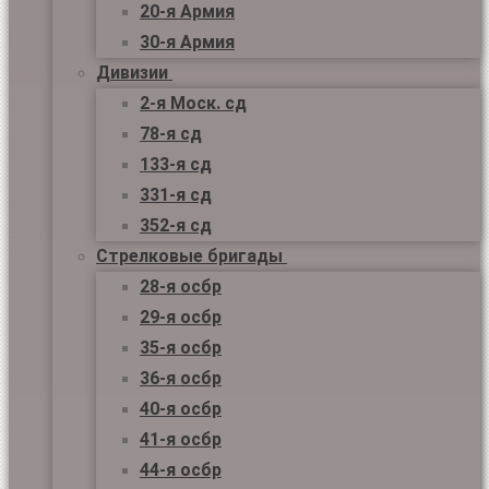
20-я Армия
30-я Армия
Дивизии
2-я Моск. сд
78-я сд
133-я сд
331-я сд
352-я сд
Стрелковые бригады
28-я осбр
29-я осбр
35-я осбр
36-я осбр
40-я осбр
41-я осбр
44-я осбр