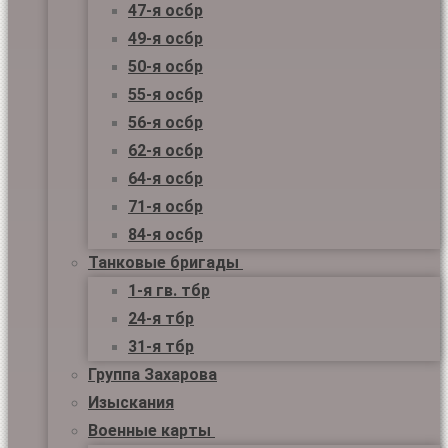
47-я осбр
49-я осбр
50-я осбр
55-я осбр
56-я осбр
62-я осбр
64-я осбр
71-я осбр
84-я осбр
Танковые бригады
1-я гв. тбр
24-я тбр
31-я тбр
Группа Захарова
Изыскания
Военные карты