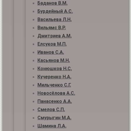
Баданов В.М.
Бурдейный А.С.
Васильева Л.Н.
Вильямс В.Р.
Дмитриев А.М.
Елсуков М.П.
Иванов С.А.
Касьянов М.Н.
Конюшков Н.С.
Кучеренко Н.А.
Мильченко С.Г.
Новосёлова А.С.
Панасенко А.А.
Смелов С.П.
Смурыгин М.А.
Шамина Л.А.