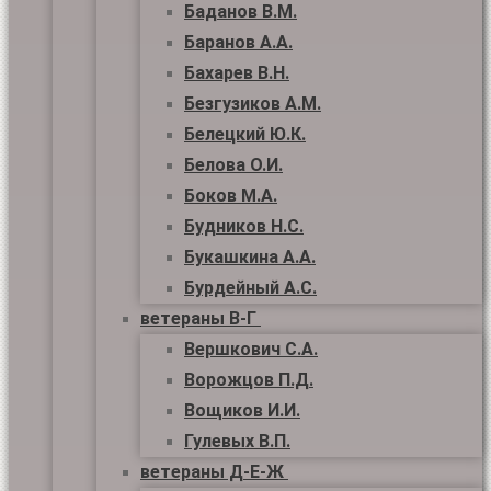
Баданов В.М.
Баранов А.А.
Бахарев В.Н.
Безгузиков А.М.
Белецкий Ю.К.
Белова О.И.
Боков М.А.
Будников Н.С.
Букашкина А.А.
Бурдейный А.С.
ветераны В-Г
Вершкович С.А.
Ворожцов П.Д.
Вощиков И.И.
Гулевых В.П.
ветераны Д-Е-Ж