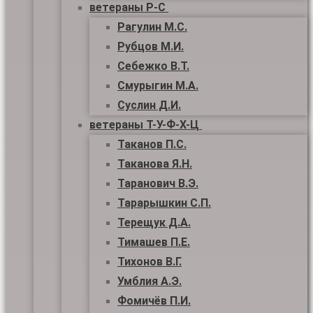
ветераны Р-С
Рагулин М.С.
Рубцов М.И.
Себежко В.Т.
Смурыгин М.А.
Суслин Д.И.
ветераны Т-У-Ф-Х-Ц
Таканов П.С.
Таканова Я.Н.
Таранович В.Э.
Тарарышкин С.П.
Терещук Д.А.
Тимашев П.Е.
Тихонов В.Г.
Умблия А.Э.
Фомичёв П.И.