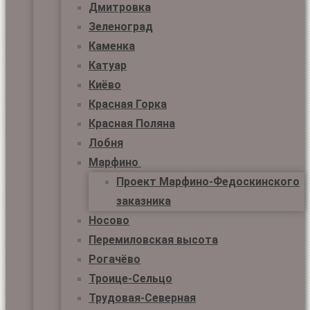
Дмитровка
Зеленоград
Каменка
Катуар
Киёво
Красная Горка
Красная Поляна
Лобня
Марфино
Проект Марфино-Федоскинского
заказника
Носово
Перемиловская высота
Рогачёво
Троице-Сельцо
Трудовая-Северная