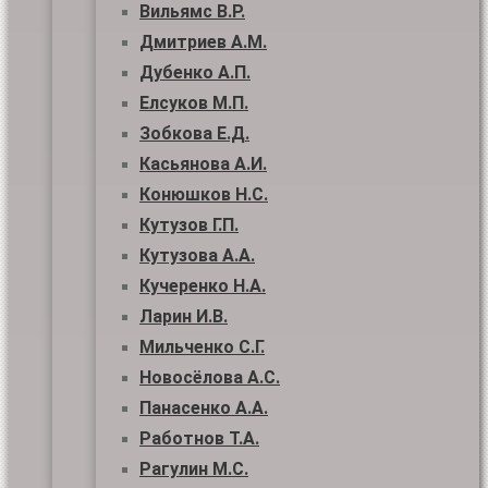
Вильямс В.Р.
Дмитриев А.М.
Дубенко А.П.
Елсуков М.П.
Зобкова Е.Д.
Касьянова А.И.
Конюшков Н.С.
Кутузов Г.П.
Кутузова А.А.
Кучеренко Н.А.
Ларин И.В.
Мильченко С.Г.
Новосёлова А.С.
Панасенко А.А.
Работнов Т.А.
Рагулин М.С.