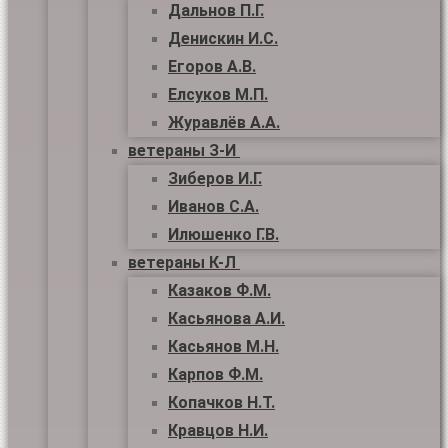
Дальнов П.Г.
Денискин И.С.
Егоров А.В.
Елсуков М.П.
Журавлёв А.А.
ветераны З-И
Зиберов И.Г.
Иванов С.А.
Илюшенко Г.В.
ветераны К-Л
Казаков Ф.М.
Касьянова А.И.
Касьянов М.Н.
Карпов Ф.М.
Копачков Н.Т.
Кравцов Н.И.