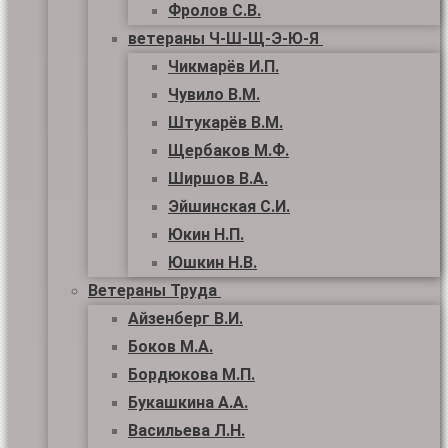
Фролов С.В.
ветераны Ч-Ш-Щ-Э-Ю-Я
Чикмарёв И.П.
Чувило В.М.
Штукарёв В.М.
Щербаков М.Ф.
Ширшов В.А.
Эйшинская С.И.
Юкин Н.П.
Юшкин Н.В.
Ветераны Труда
Айзенберг В.И.
Боков М.А.
Бордюкова М.П.
Букашкина А.А.
Васильева Л.Н.