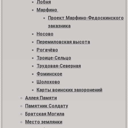
Лобня
Марфино
Проект Марфино-Федоскинского
заказника
Носово
Перемиловская высота
Рогачёво
Троице-Сельцо
Трудовая-Северная
Фоминское
Шолохово
Карты воинских захоронений
Аллея Памяти
Памятник Солдату
Братская Могила
Место землянки