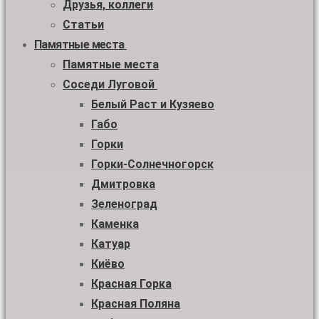
Друзья, коллеги
Статьи
Памятные места
Памятные места
Соседи Луговой
Белый Раст и Кузяево
Габо
Горки
Горки-Солнечногорск
Дмитровка
Зеленоград
Каменка
Катуар
Киёво
Красная Горка
Красная Поляна