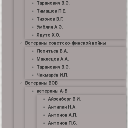
Таранович В.Э.
Тимашев П.Е.
Тихонов В.Г.
Умблия А.Э.
Ядуто Х.О.
Ветераны советско-финской войны
Леонтьев В.А.
Маклецов А.А.
Таранович В.Э.
Чикмарёв И.П.
Ветераны ВОВ
ветераны А-Б
Айзенберг В.И.
Антипин Н.А.
Антонов А.П.
Антонов П.С.