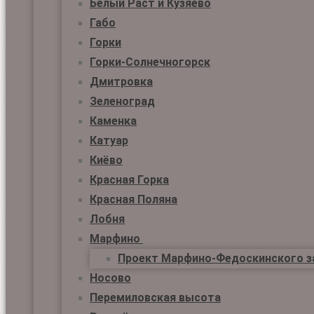
Белый Раст и Кузяево
Габо
Горки
Горки-Солнечногорск
Дмитровка
Зеленоград
Каменка
Катуар
Киёво
Красная Горка
Красная Поляна
Лобня
Марфино
Проект Марфино-Федоскинского з
Носово
Перемиловская высота