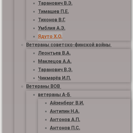
Таранович В.Э.
Тимашев П.Е.
Тихонов В.Г.
Умблия А.Э.
Ядуто Х.О.
Ветераны советско-финской войны
Леонтьев В.А.
Маклецов А.А.
Таранович В.Э.
Чикмарёв И.П.
Ветераны ВОВ
ветераны А-Б
Айзенберг В.И.
Антипин Н.А.
Антонов А.П.
Антонов П.С.