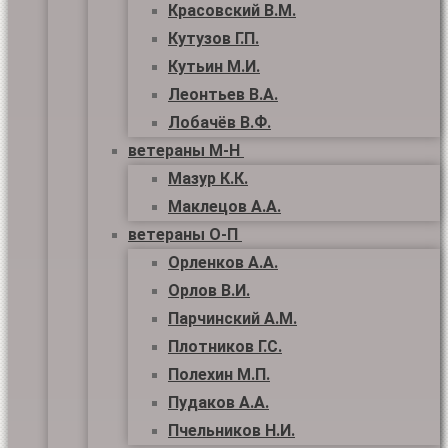
Красовский В.М.
Кутузов Г.П.
Кутьин М.И.
Леонтьев В.А.
Лобачёв В.Ф.
ветераны М-Н
Мазур К.К.
Маклецов А.А.
ветераны О-П
Орленков А.А.
Орлов В.И.
Парчинский А.М.
Плотников Г.С.
Полехин М.П.
Пудаков А.А.
Пчельников Н.И.