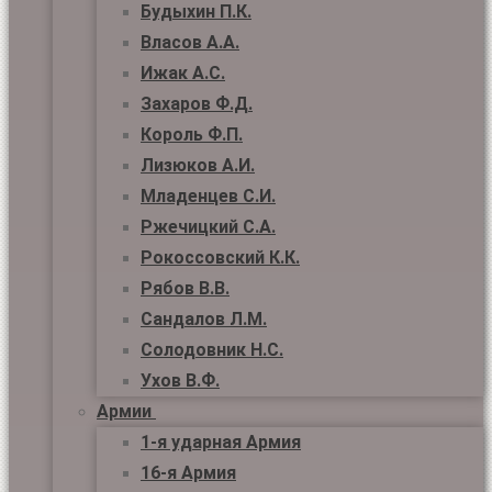
Будыхин П.К.
Власов А.А.
Ижак А.С.
Захаров Ф.Д.
Король Ф.П.
Лизюков А.И.
Младенцев С.И.
Ржечицкий С.А.
Рокоссовский К.К.
Рябов В.В.
Сандалов Л.М.
Солодовник Н.С.
Ухов В.Ф.
Армии
1-я ударная Армия
16-я Армия