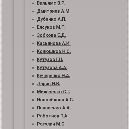
Вильямс В.Р.
Дмитриев А.М.
Дубенко А.П.
Елсуков М.П.
Зобкова Е.Д.
Касьянова А.И.
Конюшков Н.С.
Кутузов Г.П.
Кутузова А.А.
Кучеренко Н.А.
Ларин И.В.
Мильченко С.Г.
Новосёлова А.С.
Панасенко А.А.
Работнов Т.А.
Рагулин М.С.