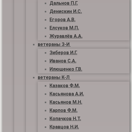
Дальнов П.Г.
Денискин И.С.
Егоров А.В.
Елсуков М.П.
Журавлёв А.А.
ветераны З-И
Зиберов И.Г.
Иванов С.А.
Илюшенко Г.В.
ветераны К-Л
Казаков Ф.М.
Касьянова А.И.
Касьянов М.Н.
Карпов Ф.М.
Копачков Н.Т.
Кравцов Н.И.