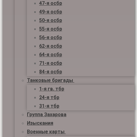
47-я осбр
49-я осбр
50-я осбр
55-я осбр
56-я осбр
62-я осбр
64-я осбр
71-я осбр
84-я осбр
Танковые бригады
1-я гв. тбр
24-я тбр
31-я тбр
Группа Захарова
Изыскания
Военные карты