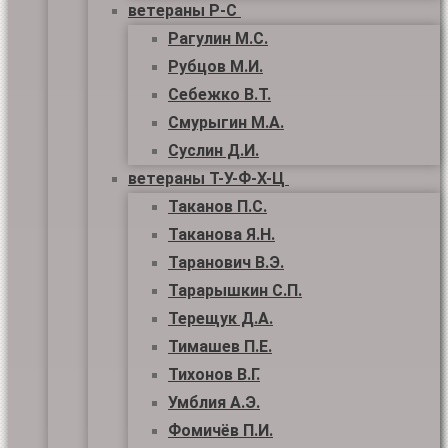
ветераны Р-С
Рагулин М.С.
Рубцов М.И.
Себежко В.Т.
Смурыгин М.А.
Суслин Д.И.
ветераны Т-У-Ф-Х-Ц
Таканов П.С.
Таканова Я.Н.
Таранович В.Э.
Тарарышкин С.П.
Терещук Д.А.
Тимашев П.Е.
Тихонов В.Г.
Умблия А.Э.
Фомичёв П.И.