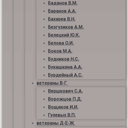
Баданов В.М.
Баранов А.А.
Бахарев В.Н.
Безгузиков А.М.
Белецкий Ю.К.
Белова О.И.
Боков М.А.
Будников Н.С.
Букашкина А.А.
Бурдейный А.С.
ветераны В-Г
Вершкович С.А.
Ворожцов П.Д.
Вощиков И.И.
Гулевых В.П.
ветераны Д-Е-Ж