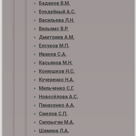
Баданов В.М.
Бурдейный А.С.
Васильева Л.Н.
Вильямс В.Р.
Дмитриев А.М.
Елсуков М.П.
Иванов С.А.
Касьянов М.Н.
Конюшков Н.С.
Кучеренко Н.А.
Мильченко С.Г.
Новосёлова А.С.
Панасенко А.А.
Смелов С.П.
Смурыгин М.А.
Шамина Л.А.