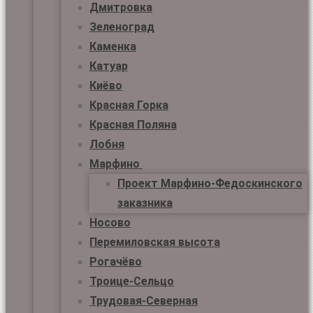
Дмитровка
Зеленоград
Каменка
Катуар
Киёво
Красная Горка
Красная Поляна
Лобня
Марфино
Проект Марфино-Федоскинского
заказника
Носово
Перемиловская высота
Рогачёво
Троице-Сельцо
Трудовая-Северная