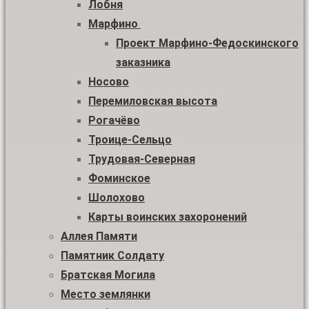
Лобня
Марфино
Проект Марфино-Федоскинского
заказника
Носово
Перемиловская высота
Рогачёво
Троице-Сельцо
Трудовая-Северная
Фоминское
Шолохово
Карты воинских захоронений
Аллея Памяти
Памятник Солдату
Братская Могила
Место землянки