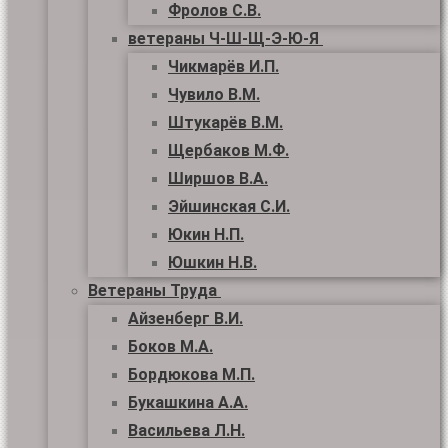
Фролов С.В.
ветераны Ч-Ш-Щ-Э-Ю-Я
Чикмарёв И.П.
Чувило В.М.
Штукарёв В.М.
Щербаков М.Ф.
Ширшов В.А.
Эйшинская С.И.
Юкин Н.П.
Юшкин Н.В.
Ветераны Труда
Айзенберг В.И.
Боков М.А.
Бордюкова М.П.
Букашкина А.А.
Васильева Л.Н.