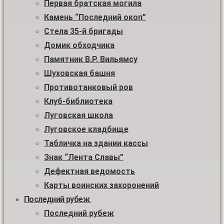
Первая братская могила
Камень “Последний окоп”
Стела 35-й бригады
Домик обходчика
Памятник В.Р. Вильямсу
Шуховская башня
Противотанковый ров
Клуб-библиотека
Луговская школа
Луговское кладбище
Табличка на здании кассы
Знак “Лента Славы”
Дефектная ведомость
Карты воинских захоронений
Последний рубеж
Последний рубеж