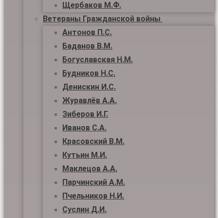
Щербаков М.Ф.
Ветераны Гражданской войны
Антонов П.С.
Баданов В.М.
Богуславская Н.М.
Будников Н.С.
Денискин И.С.
Журавлёв А.А.
Зиберов И.Г.
Иванов С.А.
Красовский В.М.
Кутьин М.И.
Маклецов А.А.
Парчинский А.М.
Пчельников Н.И.
Суслин Д.И.