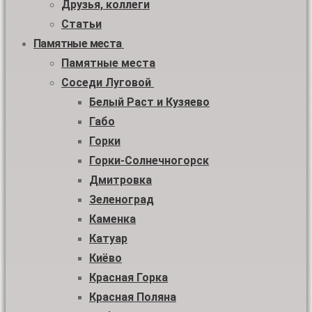
Друзья, коллеги
Статьи
Памятные места
Памятные места
Соседи Луговой
Белый Раст и Кузяево
Габо
Горки
Горки-Солнечногорск
Дмитровка
Зеленоград
Каменка
Катуар
Киёво
Красная Горка
Красная Поляна