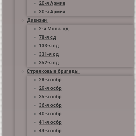
20-я Армия
30-я Армия
Дивизии
2-я Моск. сд
78-я сд
133-я сд
331-я сд
352-я сд
Стрелковые бригады
28-я осбр
29-я осбр
35-я осбр
36-я осбр
40-я осбр
41-я осбр
44-я осбр