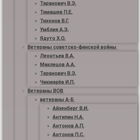
Таранович В.Э.
Тимашев П.Е.
Тихонов В.Г.
Умблия А.Э.
Ядуто Х.О.
Ветераны советско-финской войны
Леонтьев В.А.
Маклецов А.А.
Таранович В.Э.
Чикмарёв И.П.
Ветераны ВОВ
ветераны А-Б
Айзенберг В.И.
Антипин Н.А.
Антонов А.П.
Антонов П.С.