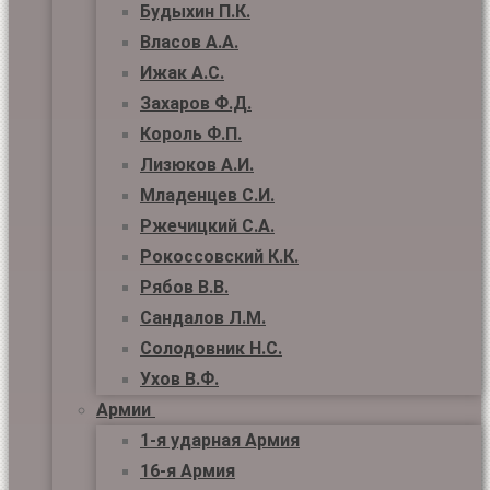
Будыхин П.К.
Власов А.А.
Ижак А.С.
Захаров Ф.Д.
Король Ф.П.
Лизюков А.И.
Младенцев С.И.
Ржечицкий С.А.
Рокоссовский К.К.
Рябов В.В.
Сандалов Л.М.
Солодовник Н.С.
Ухов В.Ф.
Армии
1-я ударная Армия
16-я Армия