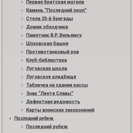
Первая братская могила
Камень “Последний окоп”
Стела 35-й бригады
Домик обходчика
Памятник В.Р. Вильямсу
Шуховская башня
Противотанковый ров
Клуб-библиотека
Луговская школа
Луговское кладбище
Табличка на здании кассы
Знак “Лента Славы”
Дефектная ведомость
Карты воинских захоронений
Последний рубеж
Последний рубеж