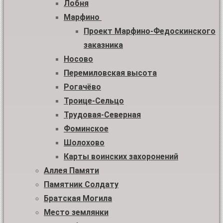
Лобня
Марфино
Проект Марфино-Федоскинского
заказника
Носово
Перемиловская высота
Рогачёво
Троице-Сельцо
Трудовая-Северная
Фоминское
Шолохово
Карты воинских захоронений
Аллея Памяти
Памятник Солдату
Братская Могила
Место землянки