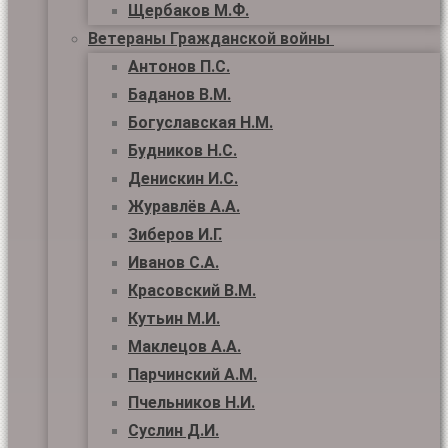
Щербаков М.Ф.
Ветераны Гражданской войны
Антонов П.С.
Баданов В.М.
Богуславская Н.М.
Будников Н.С.
Денискин И.С.
Журавлёв А.А.
Зиберов И.Г.
Иванов С.А.
Красовский В.М.
Кутьин М.И.
Маклецов А.А.
Парчинский А.М.
Пчельников Н.И.
Суслин Д.И.