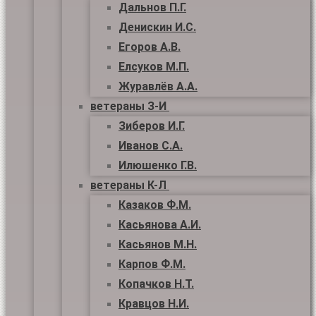
Дальнов П.Г.
Денискин И.С.
Егоров А.В.
Елсуков М.П.
Журавлёв А.А.
ветераны З-И
Зиберов И.Г.
Иванов С.А.
Илюшенко Г.В.
ветераны К-Л
Казаков Ф.М.
Касьянова А.И.
Касьянов М.Н.
Карпов Ф.М.
Копачков Н.Т.
Кравцов Н.И.