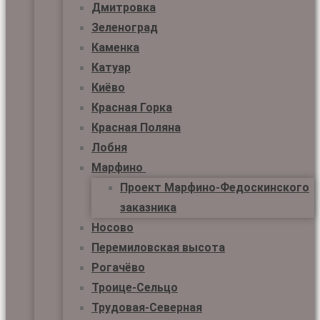
Дмитровка
Зеленоград
Каменка
Катуар
Киёво
Красная Горка
Красная Поляна
Лобня
Марфино
Проект Марфино-Федоскинского
заказника
Носово
Перемиловская высота
Рогачёво
Троице-Сельцо
Трудовая-Северная