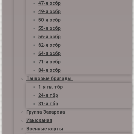
47-я осбр
49-я осбр
50-я осбр
55-я осбр
56-я осбр
62-я осбр
64-я осбр
71-я осбр
84-я осбр
Танковые бригады
1-я гв. тбр
24-я тбр
31-я тбр
Группа Захарова
Изыскания
Военные карты