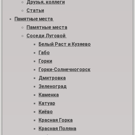
Друзья, коллеги
Статьи
Памятные места
Памятные места
Соседи Луговой
Белый Раст и Кузяево
Габо
Горки
Горки-Солнечногорск
Дмитровка
Зеленоград
Каменка
Катуар
Киёво
Красная Горка
Красная Поляна