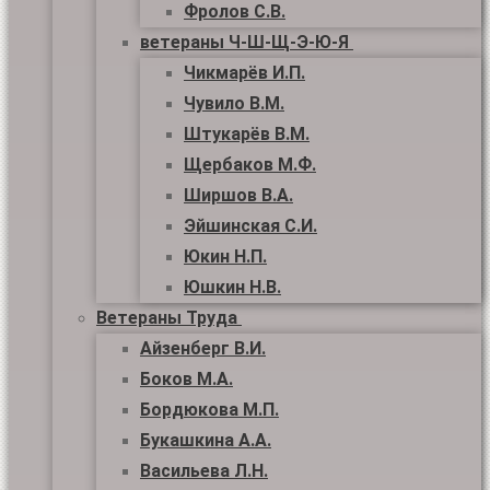
Фролов С.В.
ветераны Ч-Ш-Щ-Э-Ю-Я
Чикмарёв И.П.
Чувило В.М.
Штукарёв В.М.
Щербаков М.Ф.
Ширшов В.А.
Эйшинская С.И.
Юкин Н.П.
Юшкин Н.В.
Ветераны Труда
Айзенберг В.И.
Боков М.А.
Бордюкова М.П.
Букашкина А.А.
Васильева Л.Н.