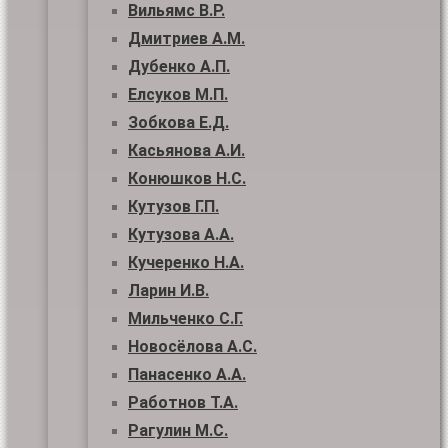
Вильямс В.Р.
Дмитриев А.М.
Дубенко А.П.
Елсуков М.П.
Зобкова Е.Д.
Касьянова А.И.
Конюшков Н.С.
Кутузов Г.П.
Кутузова А.А.
Кучеренко Н.А.
Ларин И.В.
Мильченко С.Г.
Новосёлова А.С.
Панасенко А.А.
Работнов Т.А.
Рагулин М.С.