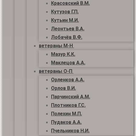
Красовский В.М.
Кутузов Г.П.
Кутьин М.И.
Леонтьев В.А.
Лобачёв В.Ф.
ветераны М-Н
Мазур К.К.
Маклецов А.А.
ветераны О-П
Орленков А.А.
Орлов В.И.
Парчинский А.М.
Плотников Г.С.
Полехин М.П.
Пудаков А.А.
Пчельников Н.И.