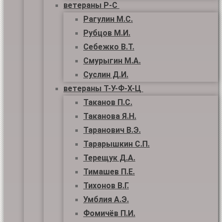
ветераны Р-С
Рагулин М.С.
Рубцов М.И.
Себежко В.Т.
Смурыгин М.А.
Суслин Д.И.
ветераны Т-У-Ф-Х-Ц
Таканов П.С.
Таканова Я.Н.
Таранович В.Э.
Тарарышкин С.П.
Терещук Д.А.
Тимашев П.Е.
Тихонов В.Г.
Умблия А.Э.
Фомичёв П.И.