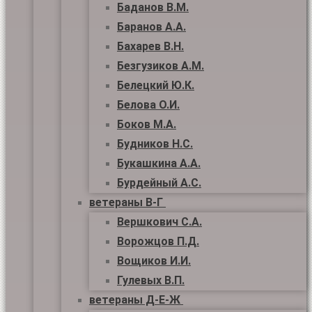
Баданов В.М.
Баранов А.А.
Бахарев В.Н.
Безгузиков А.М.
Белецкий Ю.К.
Белова О.И.
Боков М.А.
Будников Н.С.
Букашкина А.А.
Бурдейный А.С.
ветераны В-Г
Вершкович С.А.
Ворожцов П.Д.
Вощиков И.И.
Гулевых В.П.
ветераны Д-Е-Ж