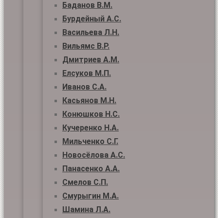
Баданов В.М.
Бурдейный А.С.
Васильева Л.Н.
Вильямс В.Р.
Дмитриев А.М.
Елсуков М.П.
Иванов С.А.
Касьянов М.Н.
Конюшков Н.С.
Кучеренко Н.А.
Мильченко С.Г.
Новосёлова А.С.
Панасенко А.А.
Смелов С.П.
Смурыгин М.А.
Шамина Л.А.