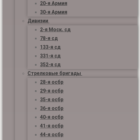
20-я Армия
30-я Армия
Дивизии
2-я Моск. сд
78-я сд
133-я сд
331-я сд
352-я сд
Стрелковые бригады
28-я осбр
29-я осбр
35-я осбр
36-я осбр
40-я осбр
41-я осбр
44-я осбр