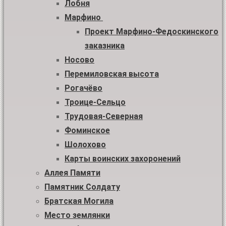
Лобня
Марфино
Проект Марфино-Федоскинского
заказника
Носово
Перемиловская высота
Рогачёво
Троице-Сельцо
Трудовая-Северная
Фоминское
Шолохово
Карты воинских захоронений
Аллея Памяти
Памятник Солдату
Братская Могила
Место землянки