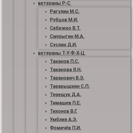
ветераны Р-С
Рагулин М.С.
Рубцов М.И.
Себежко В.Т.
Смурыгин М.А.
Суслин Д.И.
ветераны Т-У-Ф-Х-Ц
Таканов П.С.
Таканова Я.Н.
Таранович В.Э.
Тарарышкин С.П.
Терещук Д.А.
Тимашев П.Е.
Тихонов В.Г.
Умблия А.Э.
Фомичёв П.И.