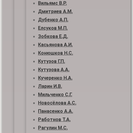
Вильямс В.Р.
Дмитриев А.М.
Дубенко А.П.
Елсуков М.П.
Зобкова Е.Д.
Касьянова А.И.
Конюшков Н.С.
Кутузов Г.П.
Кутузова А.А.
Кучеренко Н.А.
Ларин И.В.
Мильченко С.Г.
Новосёлова А.С.
Панасенко А.А.
Работнов Т.А.
Рагулин М.С.