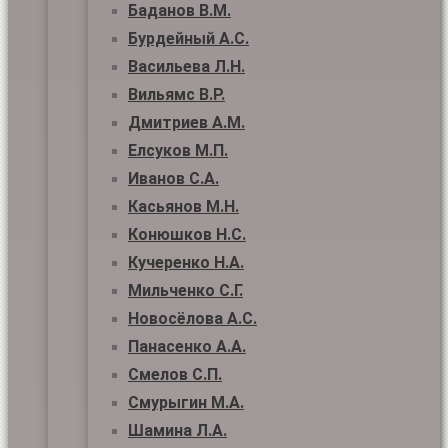
Баданов В.М.
Бурдейный А.С.
Васильева Л.Н.
Вильямс В.Р.
Дмитриев А.М.
Елсуков М.П.
Иванов С.А.
Касьянов М.Н.
Конюшков Н.С.
Кучеренко Н.А.
Мильченко С.Г.
Новосёлова А.С.
Панасенко А.А.
Смелов С.П.
Смурыгин М.А.
Шамина Л.А.