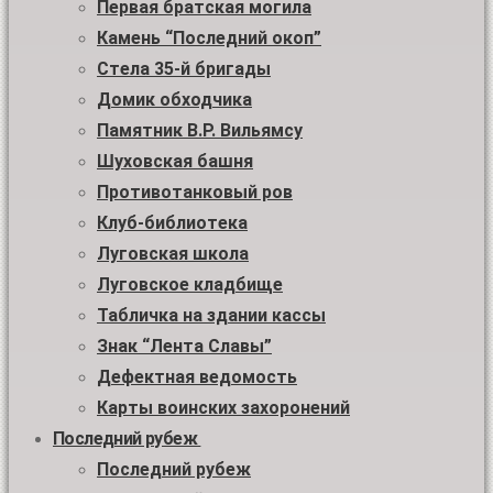
Первая братская могила
Камень “Последний окоп”
Стела 35-й бригады
Домик обходчика
Памятник В.Р. Вильямсу
Шуховская башня
Противотанковый ров
Клуб-библиотека
Луговская школа
Луговское кладбище
Табличка на здании кассы
Знак “Лента Славы”
Дефектная ведомость
Карты воинских захоронений
Последний рубеж
Последний рубеж