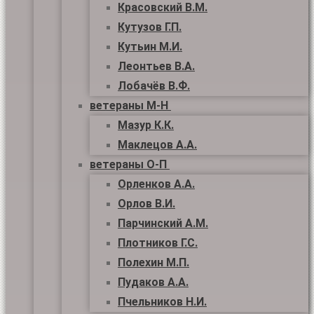
Красовский В.М.
Кутузов Г.П.
Кутьин М.И.
Леонтьев В.А.
Лобачёв В.Ф.
ветераны М-Н
Мазур К.К.
Маклецов А.А.
ветераны О-П
Орленков А.А.
Орлов В.И.
Парчинский А.М.
Плотников Г.С.
Полехин М.П.
Пудаков А.А.
Пчельников Н.И.