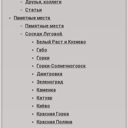
Друзья, коллеги
Статьи
Памятные места
Памятные места
Соседи Луговой
Белый Раст и Кузяево
Габо
Горки
Горки-Солнечногорск
Дмитровка
Зеленоград
Каменка
Катуар
Киёво
Красная Горка
Красная Поляна