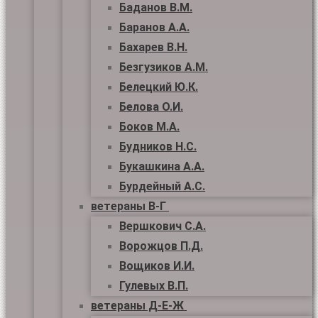
Баданов В.М.
Баранов А.А.
Бахарев В.Н.
Безгузиков А.М.
Белецкий Ю.К.
Белова О.И.
Боков М.А.
Будников Н.С.
Букашкина А.А.
Бурдейный А.С.
ветераны В-Г
Вершкович С.А.
Ворожцов П.Д.
Вощиков И.И.
Гулевых В.П.
ветераны Д-Е-Ж