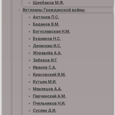
Щербаков М.Ф.
Ветераны Гражданской войны
Антонов П.С.
Баданов В.М.
Богуславская Н.М.
Будников Н.С.
Денискин И.С.
Журавлёв А.А.
Зиберов И.Г.
Иванов С.А.
Красовский В.М.
Кутьин М.И.
Маклецов А.А.
Парчинский А.М.
Пчельников Н.И.
Суслин Д.И.