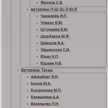
Фролов С.В.
ветераны Ч-Ш-Щ-Э-Ю-Я
Чикмарёв И.П.
Чувило В.М.
Штукарёв В.М.
Щербаков М.Ф.
Ширшов В.А.
Эйшинская С.И.
Юкин Н.П.
Юшкин Н.В.
Ветераны Труда
Айзенберг В.И.
Боков М.А.
Бордюкова М.П.
Букашкина А.А.
Васильева Л.Н.