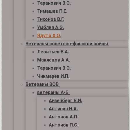
Таранович В.Э.
Тимашев П.Е.
Тихонов В.Г.
Умблия А.Э.
Ядуто Х.О.
Ветераны советско-финской войны
Леонтьев В.А.
Маклецов А.А.
Таранович В.Э.
Чикмарёв И.П.
Ветераны ВОВ
ветераны А-Б
Айзенберг В.И.
Антипин Н.А.
Антонов А.П.
Антонов П.С.