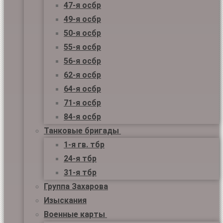
47-я осбр
49-я осбр
50-я осбр
55-я осбр
56-я осбр
62-я осбр
64-я осбр
71-я осбр
84-я осбр
Танковые бригады
1-я гв. тбр
24-я тбр
31-я тбр
Группа Захарова
Изыскания
Военные карты