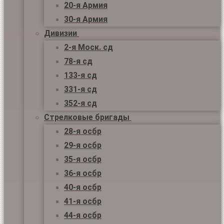
20-я Армия
30-я Армия
Дивизии
2-я Моск. сд
78-я сд
133-я сд
331-я сд
352-я сд
Стрелковые бригады
28-я осбр
29-я осбр
35-я осбр
36-я осбр
40-я осбр
41-я осбр
44-я осбр