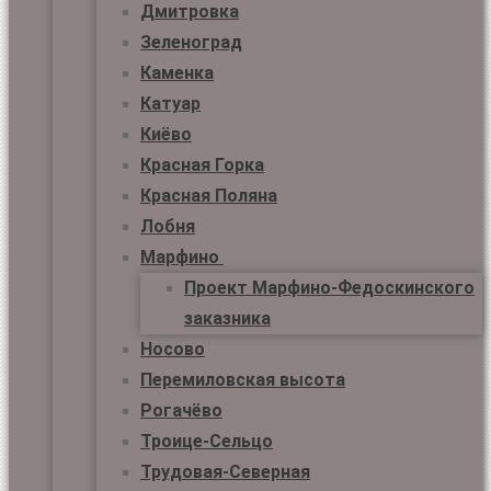
Дмитровка
Зеленоград
Каменка
Катуар
Киёво
Красная Горка
Красная Поляна
Лобня
Марфино
Проект Марфино-Федоскинского
заказника
Носово
Перемиловская высота
Рогачёво
Троице-Сельцо
Трудовая-Северная