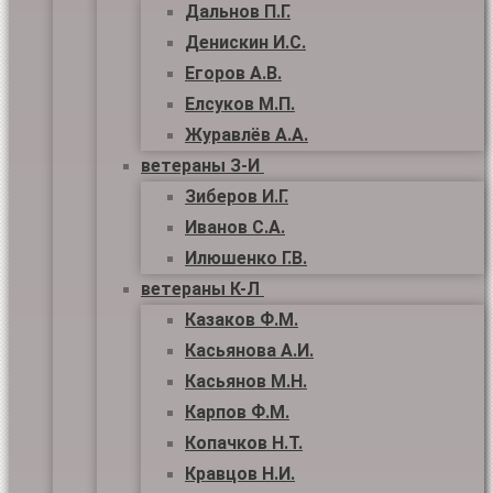
Дальнов П.Г.
Денискин И.С.
Егоров А.В.
Елсуков М.П.
Журавлёв А.А.
ветераны З-И
Зиберов И.Г.
Иванов С.А.
Илюшенко Г.В.
ветераны К-Л
Казаков Ф.М.
Касьянова А.И.
Касьянов М.Н.
Карпов Ф.М.
Копачков Н.Т.
Кравцов Н.И.