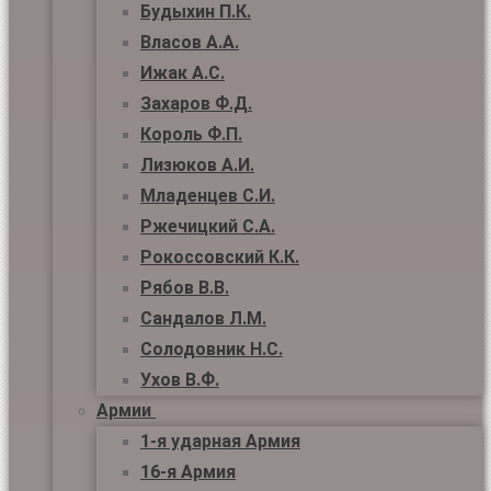
Будыхин П.К.
Власов А.А.
Ижак А.С.
Захаров Ф.Д.
Король Ф.П.
Лизюков А.И.
Младенцев С.И.
Ржечицкий С.А.
Рокоссовский К.К.
Рябов В.В.
Сандалов Л.М.
Солодовник Н.С.
Ухов В.Ф.
Армии
1-я ударная Армия
16-я Армия