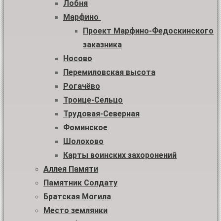
Лобня
Марфино
Проект Марфино-Федоскинского
заказника
Носово
Перемиловская высота
Рогачёво
Троице-Сельцо
Трудовая-Северная
Фоминское
Шолохово
Карты воинских захоронений
Аллея Памяти
Памятник Солдату
Братская Могила
Место землянки