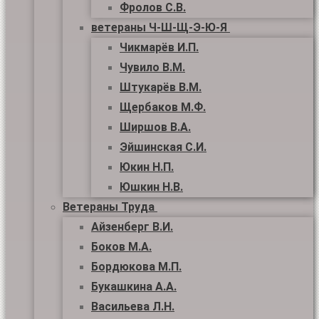
Фролов С.В.
ветераны Ч-Ш-Щ-Э-Ю-Я
Чикмарёв И.П.
Чувило В.М.
Штукарёв В.М.
Щербаков М.Ф.
Ширшов В.А.
Эйшинская С.И.
Юкин Н.П.
Юшкин Н.В.
Ветераны Труда
Айзенберг В.И.
Боков М.А.
Бордюкова М.П.
Букашкина А.А.
Васильева Л.Н.