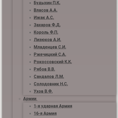
Будыхин П.К.
Власов А.А.
Ижак А.С.
Захаров Ф.Д.
Король Ф.П.
Лизюков А.И.
Младенцев С.И.
Ржечицкий С.А.
Рокоссовский К.К.
Рябов В.В.
Сандалов Л.М.
Солодовник Н.С.
Ухов В.Ф.
Армии
1-я ударная Армия
16-я Армия