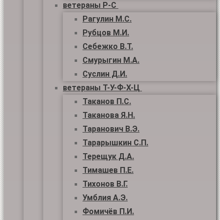
ветераны Р-С
Рагулин М.С.
Рубцов М.И.
Себежко В.Т.
Смурыгин М.А.
Суслин Д.И.
ветераны Т-У-Ф-Х-Ц
Таканов П.С.
Таканова Я.Н.
Таранович В.Э.
Тарарышкин С.П.
Терещук Д.А.
Тимашев П.Е.
Тихонов В.Г.
Умблия А.Э.
Фомичёв П.И.