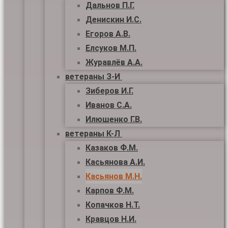
Дальнов П.Г.
Денискин И.С.
Егоров А.В.
Елсуков М.П.
Журавлёв А.А.
ветераны З-И
Зиберов И.Г.
Иванов С.А.
Илюшенко Г.В.
ветераны К-Л
Казаков Ф.М.
Касьянова А.И.
Касьянов М.Н.
Карпов Ф.М.
Копачков Н.Т.
Кравцов Н.И.