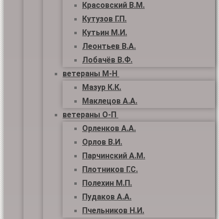
Красовский В.М.
Кутузов Г.П.
Кутьин М.И.
Леонтьев В.А.
Лобачёв В.Ф.
ветераны М-Н
Мазур К.К.
Маклецов А.А.
ветераны О-П
Орленков А.А.
Орлов В.И.
Парчинский А.М.
Плотников Г.С.
Полехин М.П.
Пудаков А.А.
Пчельников Н.И.