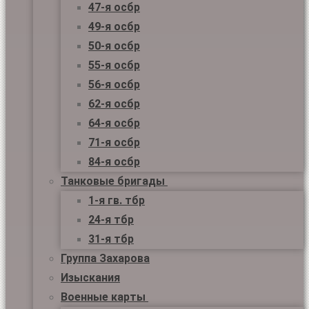
47-я осбр
49-я осбр
50-я осбр
55-я осбр
56-я осбр
62-я осбр
64-я осбр
71-я осбр
84-я осбр
Танковые бригады
1-я гв. тбр
24-я тбр
31-я тбр
Группа Захарова
Изыскания
Военные карты