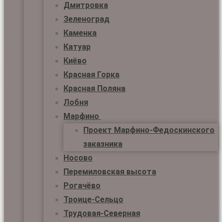
Дмитровка
Зеленоград
Каменка
Катуар
Киёво
Красная Горка
Красная Поляна
Лобня
Марфино
Проект Марфино-Федоскинского
заказника
Носово
Перемиловская высота
Рогачёво
Троице-Сельцо
Трудовая-Северная