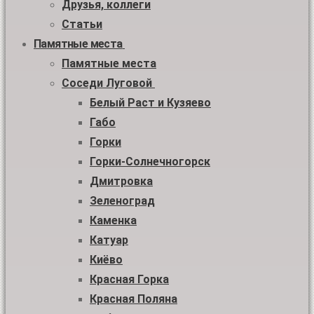
Друзья, коллеги
Статьи
Памятные места
Памятные места
Соседи Луговой
Белый Раст и Кузяево
Габо
Горки
Горки-Солнечногорск
Дмитровка
Зеленоград
Каменка
Катуар
Киёво
Красная Горка
Красная Поляна