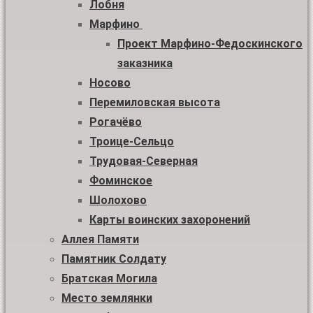
Лобня
Марфино
Проект Марфино-Федоскинского
заказника
Носово
Перемиловская высота
Рогачёво
Троице-Сельцо
Трудовая-Северная
Фоминское
Шолохово
Карты воинских захоронений
Аллея Памяти
Памятник Солдату
Братская Могила
Место землянки