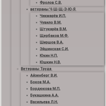
Фролов С.В.
ветераны Ч-Ш-Щ-Э-Ю-Я
Чикмарёв И.П.
Чувило В.М.
Штукарёв В.М.
Щербаков М.Ф.
Ширшов В.А.
Эйшинская С.И.
Юкин Н.П.
Юшкин Н.В.
Ветераны Труда
Айзенберг В.И.
Боков М.А.
Бордюкова М.П.
Букашкина А.А.
Васильева Л.Н.