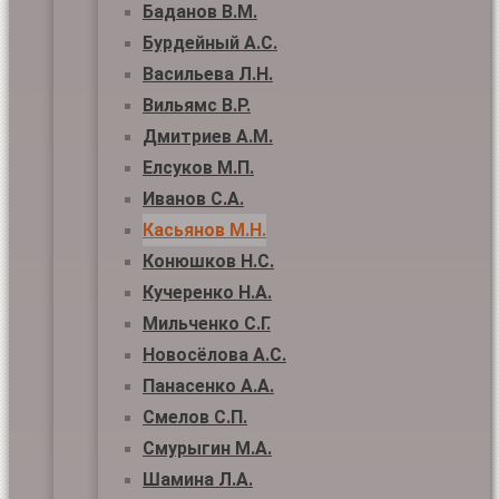
Баданов В.М.
Бурдейный А.С.
Васильева Л.Н.
Вильямс В.Р.
Дмитриев А.М.
Елсуков М.П.
Иванов С.А.
Касьянов М.Н.
Конюшков Н.С.
Кучеренко Н.А.
Мильченко С.Г.
Новосёлова А.С.
Панасенко А.А.
Смелов С.П.
Смурыгин М.А.
Шамина Л.А.