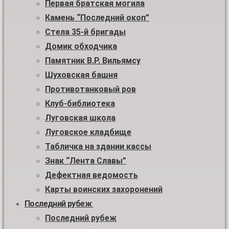
Первая братская могила
Камень “Последний окоп”
Стела 35-й бригады
Домик обходчика
Памятник В.Р. Вильямсу
Шуховская башня
Противотанковый ров
Клуб-библиотека
Луговская школа
Луговское кладбище
Табличка на здании кассы
Знак “Лента Славы”
Дефектная ведомость
Карты воинских захоронений
Последний рубеж
Последний рубеж