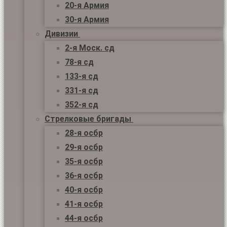
20-я Армия
30-я Армия
Дивизии
2-я Моск. сд
78-я сд
133-я сд
331-я сд
352-я сд
Стрелковые бригады
28-я осбр
29-я осбр
35-я осбр
36-я осбр
40-я осбр
41-я осбр
44-я осбр