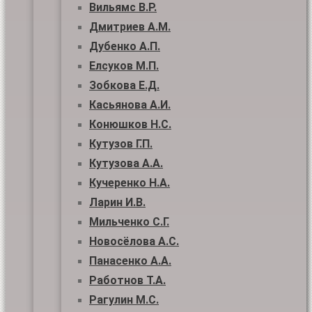
Вильямс В.Р.
Дмитриев А.М.
Дубенко А.П.
Елсуков М.П.
Зобкова Е.Д.
Касьянова А.И.
Конюшков Н.С.
Кутузов Г.П.
Кутузова А.А.
Кучеренко Н.А.
Ларин И.В.
Мильченко С.Г.
Новосёлова А.С.
Панасенко А.А.
Работнов Т.А.
Рагулин М.С.