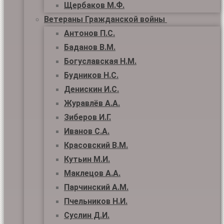
Щербаков М.Ф.
Ветераны Гражданской войны
Антонов П.С.
Баданов В.М.
Богуславская Н.М.
Будников Н.С.
Денискин И.С.
Журавлёв А.А.
Зиберов И.Г.
Иванов С.А.
Красовский В.М.
Кутьин М.И.
Маклецов А.А.
Парчинский А.М.
Пчельников Н.И.
Суслин Д.И.