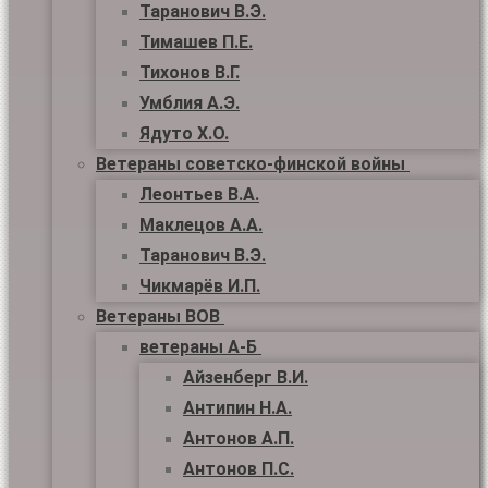
Таранович В.Э.
Тимашев П.Е.
Тихонов В.Г.
Умблия А.Э.
Ядуто Х.О.
Ветераны советско-финской войны
Леонтьев В.А.
Маклецов А.А.
Таранович В.Э.
Чикмарёв И.П.
Ветераны ВОВ
ветераны А-Б
Айзенберг В.И.
Антипин Н.А.
Антонов А.П.
Антонов П.С.