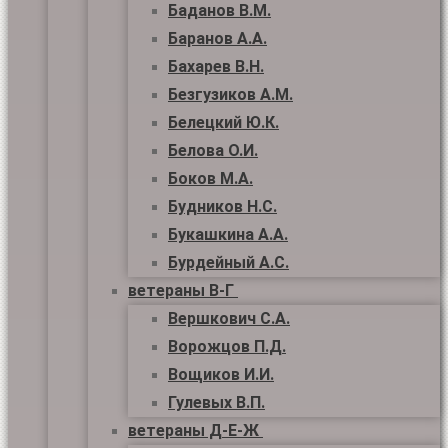
Баданов В.М.
Баранов А.А.
Бахарев В.Н.
Безгузиков А.М.
Белецкий Ю.К.
Белова О.И.
Боков М.А.
Будников Н.С.
Букашкина А.А.
Бурдейный А.С.
ветераны В-Г
Вершкович С.А.
Ворожцов П.Д.
Вощиков И.И.
Гулевых В.П.
ветераны Д-Е-Ж