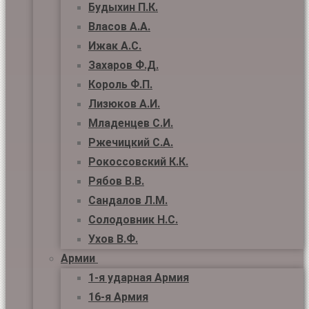
Будыхин П.К.
Власов А.А.
Ижак А.С.
Захаров Ф.Д.
Король Ф.П.
Лизюков А.И.
Младенцев С.И.
Ржечицкий С.А.
Рокоссовский К.К.
Рябов В.В.
Сандалов Л.М.
Солодовник Н.С.
Ухов В.Ф.
Армии
1-я ударная Армия
16-я Армия