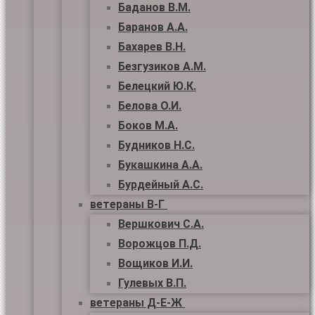
Баданов В.М.
Баранов А.А.
Бахарев В.Н.
Безгузиков А.М.
Белецкий Ю.К.
Белова О.И.
Боков М.А.
Будников Н.С.
Букашкина А.А.
Бурдейный А.С.
ветераны В-Г
Вершкович С.А.
Ворожцов П.Д.
Вощиков И.И.
Гулевых В.П.
ветераны Д-Е-Ж