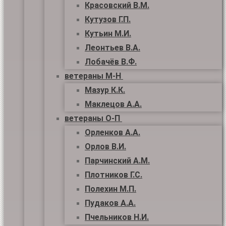
Красовский В.М.
Кутузов Г.П.
Кутьин М.И.
Леонтьев В.А.
Лобачёв В.Ф.
ветераны М-Н
Мазур К.К.
Маклецов А.А.
ветераны О-П
Орленков А.А.
Орлов В.И.
Парчинский А.М.
Плотников Г.С.
Полехин М.П.
Пудаков А.А.
Пчельников Н.И.