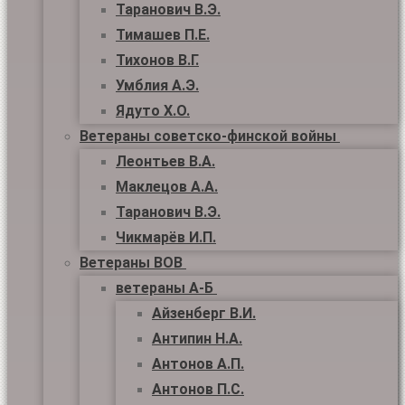
Таранович В.Э.
Тимашев П.Е.
Тихонов В.Г.
Умблия А.Э.
Ядуто Х.О.
Ветераны советско-финской войны
Леонтьев В.А.
Маклецов А.А.
Таранович В.Э.
Чикмарёв И.П.
Ветераны ВОВ
ветераны А-Б
Айзенберг В.И.
Антипин Н.А.
Антонов А.П.
Антонов П.С.