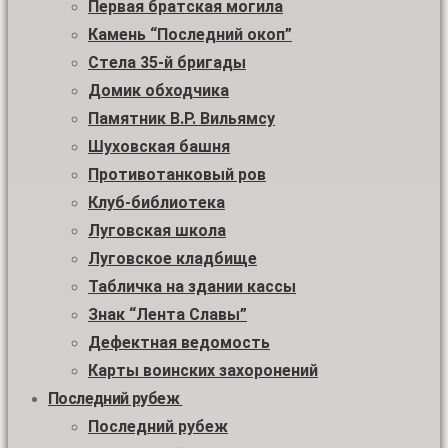
Первая братская могила
Камень “Последний окоп”
Стела 35-й бригады
Домик обходчика
Памятник В.Р. Вильямсу
Шуховская башня
Противотанковый ров
Клуб-библиотека
Луговская школа
Луговское кладбище
Табличка на здании кассы
Знак “Лента Славы”
Дефектная ведомость
Карты воинских захоронений
Последний рубеж
Последний рубеж