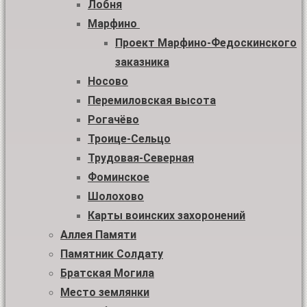
Лобня
Марфино
Проект Марфино-Федоскинского
заказника
Носово
Перемиловская высота
Рогачёво
Троице-Сельцо
Трудовая-Северная
Фоминское
Шолохово
Карты воинских захоронений
Аллея Памяти
Памятник Солдату
Братская Могила
Место землянки