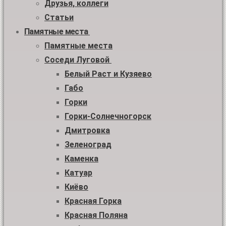
Друзья, коллеги
Статьи
Памятные места
Памятные места
Соседи Луговой
Белый Раст и Кузяево
Габо
Горки
Горки-Солнечногорск
Дмитровка
Зеленоград
Каменка
Катуар
Киёво
Красная Горка
Красная Поляна