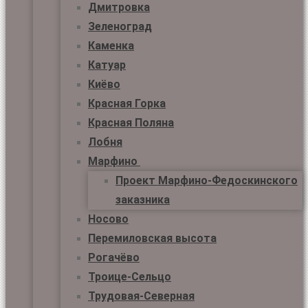
Дмитровка
Зеленоград
Каменка
Катуар
Киёво
Красная Горка
Красная Поляна
Лобня
Марфино
Проект Марфино-Федоскинского
заказника
Носово
Перемиловская высота
Рогачёво
Троице-Сельцо
Трудовая-Северная