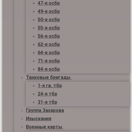
47-я осбр
49-я осбр
50-я осбр
55-я осбр
56-я осбр
62-я осбр
64-я осбр
71-я осбр
84-я осбр
Танковые бригады
1-я гв. тбр
24-я тбр
31-я тбр
Группа Захарова
Изыскания
Военные карты