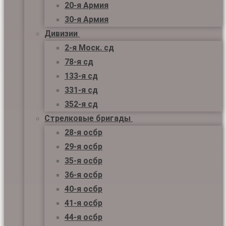
20-я Армия
30-я Армия
Дивизии
2-я Моск. сд
78-я сд
133-я сд
331-я сд
352-я сд
Стрелковые бригады
28-я осбр
29-я осбр
35-я осбр
36-я осбр
40-я осбр
41-я осбр
44-я осбр