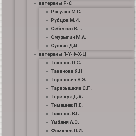
ветераны Р-С
Рагулин М.С.
Рубцов М.И.
Себежко В.Т.
Смурыгин М.А.
Суслин Д.И.
ветераны Т-У-Ф-Х-Ц
Таканов П.С.
Таканова Я.Н.
Таранович В.Э.
Тарарышкин С.П.
Терещук Д.А.
Тимашев П.Е.
Тихонов В.Г.
Умблия А.Э.
Фомичёв П.И.