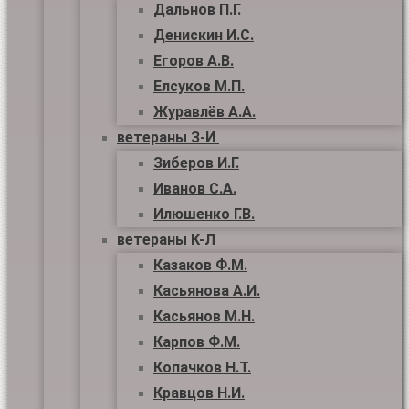
Дальнов П.Г.
Денискин И.С.
Егоров А.В.
Елсуков М.П.
Журавлёв А.А.
ветераны З-И
Зиберов И.Г.
Иванов С.А.
Илюшенко Г.В.
ветераны К-Л
Казаков Ф.М.
Касьянова А.И.
Касьянов М.Н.
Карпов Ф.М.
Копачков Н.Т.
Кравцов Н.И.