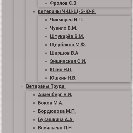
Фролов С.В.
ветераны Ч-Ш-Щ-Э-Ю-Я
Чикмарёв И.П.
Чувило В.М.
Штукарёв В.М.
Щербаков М.Ф.
Ширшов В.А.
Эйшинская С.И.
Юкин Н.П.
Юшкин Н.В.
Ветераны Труда
Айзенберг В.И.
Боков М.А.
Бордюкова М.П.
Букашкина А.А.
Васильева Л.Н.