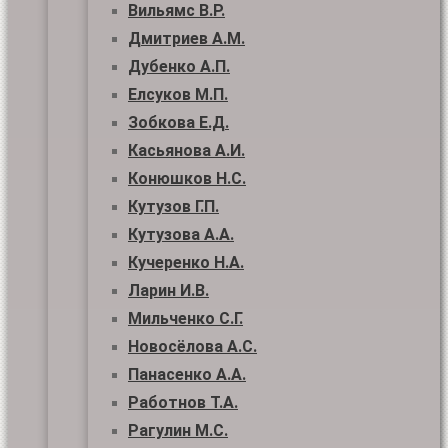
Вильямс В.Р.
Дмитриев А.М.
Дубенко А.П.
Елсуков М.П.
Зобкова Е.Д.
Касьянова А.И.
Конюшков Н.С.
Кутузов Г.П.
Кутузова А.А.
Кучеренко Н.А.
Ларин И.В.
Мильченко С.Г.
Новосёлова А.С.
Панасенко А.А.
Работнов Т.А.
Рагулин М.С.