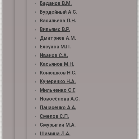
Баданов В.М.
Бурдейный А.С.
Васильева Л.Н.
Вильямс В.Р.
Дмитриев А.М.
Елсуков М.П.
Иванов С.А.
Касьянов М.Н.
Конюшков Н.С.
Кучеренко Н.А.
Мильченко С.Г.
Новосёлова А.С.
Панасенко А.А.
Смелов С.П.
Смурыгин М.А.
Шамина Л.А.