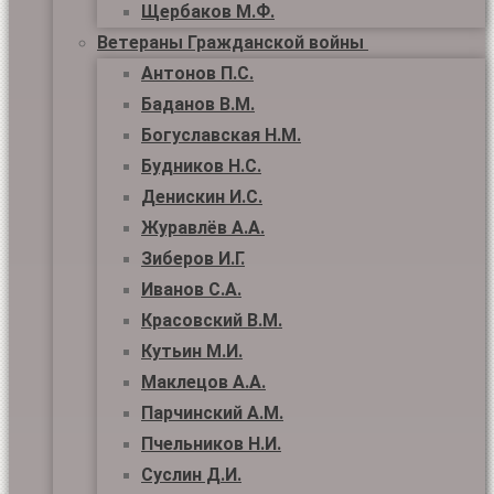
Щербаков М.Ф.
Ветераны Гражданской войны
Антонов П.С.
Баданов В.М.
Богуславская Н.М.
Будников Н.С.
Денискин И.С.
Журавлёв А.А.
Зиберов И.Г.
Иванов С.А.
Красовский В.М.
Кутьин М.И.
Маклецов А.А.
Парчинский А.М.
Пчельников Н.И.
Суслин Д.И.