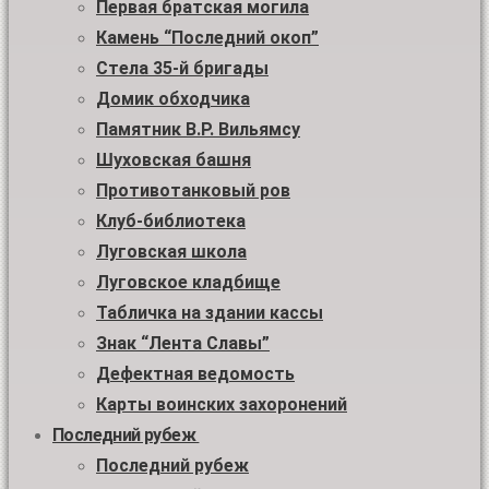
Первая братская могила
Камень “Последний окоп”
Стела 35-й бригады
Домик обходчика
Памятник В.Р. Вильямсу
Шуховская башня
Противотанковый ров
Клуб-библиотека
Луговская школа
Луговское кладбище
Табличка на здании кассы
Знак “Лента Славы”
Дефектная ведомость
Карты воинских захоронений
Последний рубеж
Последний рубеж