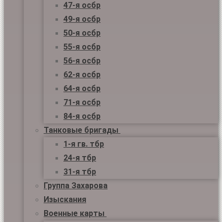
47-я осбр
49-я осбр
50-я осбр
55-я осбр
56-я осбр
62-я осбр
64-я осбр
71-я осбр
84-я осбр
Танковые бригады
1-я гв. тбр
24-я тбр
31-я тбр
Группа Захарова
Изыскания
Военные карты