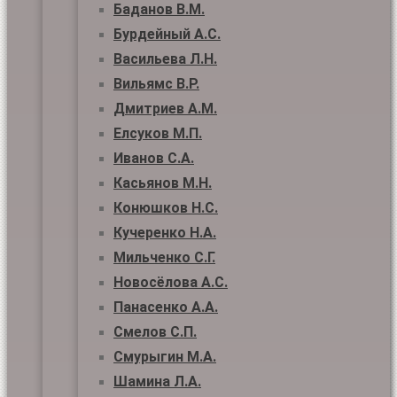
Баданов В.М.
Бурдейный А.С.
Васильева Л.Н.
Вильямс В.Р.
Дмитриев А.М.
Елсуков М.П.
Иванов С.А.
Касьянов М.Н.
Конюшков Н.С.
Кучеренко Н.А.
Мильченко С.Г.
Новосёлова А.С.
Панасенко А.А.
Смелов С.П.
Смурыгин М.А.
Шамина Л.А.