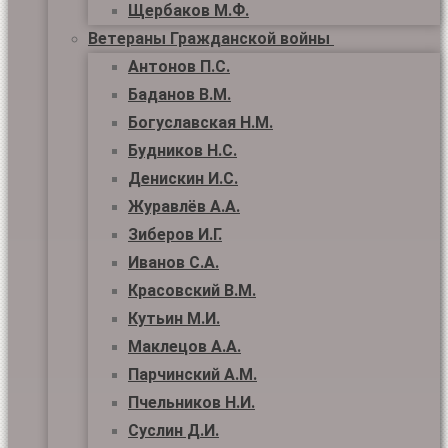
Щербаков М.Ф.
Ветераны Гражданской войны
Антонов П.С.
Баданов В.М.
Богуславская Н.М.
Будников Н.С.
Денискин И.С.
Журавлёв А.А.
Зиберов И.Г.
Иванов С.А.
Красовский В.М.
Кутьин М.И.
Маклецов А.А.
Парчинский А.М.
Пчельников Н.И.
Суслин Д.И.