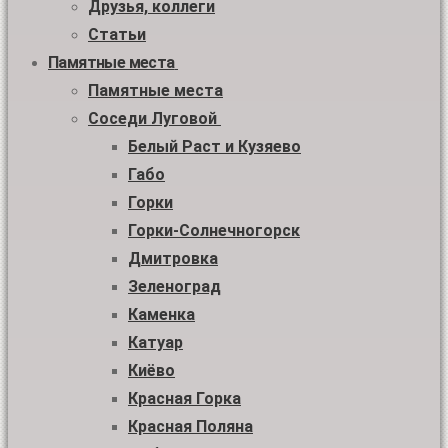
Друзья, коллеги
Статьи
Памятные места
Памятные места
Соседи Луговой
Белый Раст и Кузяево
Габо
Горки
Горки-Солнечногорск
Дмитровка
Зеленоград
Каменка
Катуар
Киёво
Красная Горка
Красная Поляна