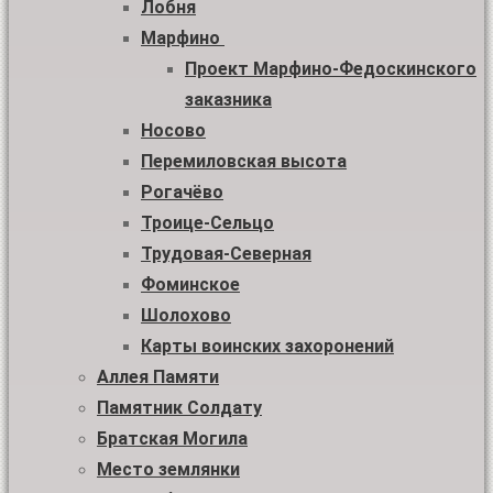
Лобня
Марфино
Проект Марфино-Федоскинского
заказника
Носово
Перемиловская высота
Рогачёво
Троице-Сельцо
Трудовая-Северная
Фоминское
Шолохово
Карты воинских захоронений
Аллея Памяти
Памятник Солдату
Братская Могила
Место землянки