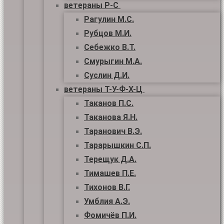
ветераны Р-С
Рагулин М.С.
Рубцов М.И.
Себежко В.Т.
Смурыгин М.А.
Суслин Д.И.
ветераны Т-У-Ф-Х-Ц
Таканов П.С.
Таканова Я.Н.
Таранович В.Э.
Тарарышкин С.П.
Терещук Д.А.
Тимашев П.Е.
Тихонов В.Г.
Умблия А.Э.
Фомичёв П.И.