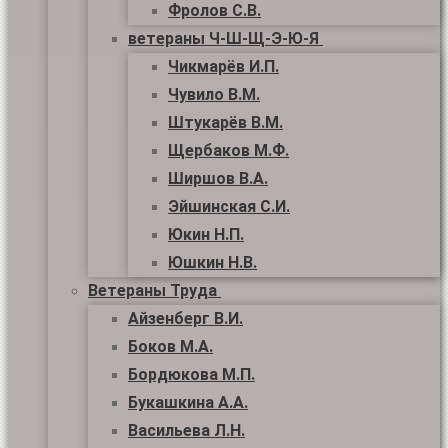
Фролов С.В.
ветераны Ч-Ш-Щ-Э-Ю-Я
Чикмарёв И.П.
Чувило В.М.
Штукарёв В.М.
Щербаков М.Ф.
Ширшов В.А.
Эйшинская С.И.
Юкин Н.П.
Юшкин Н.В.
Ветераны Труда
Айзенберг В.И.
Боков М.А.
Бордюкова М.П.
Букашкина А.А.
Васильева Л.Н.