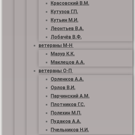
Красовский В.М.
Кутузов Г.П.
Кутьин М.И.
Леонтьев В.А.
Лобачёв В.Ф.
ветераны М-Н
Мазур К.К.
Маклецов А.А.
ветераны О-П
Орленков А.А.
Орлов В.И.
Парчинский А.М.
Плотников Г.С.
Полехин М.П.
Пудаков А.А.
Пчельников Н.И.