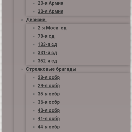
20-я Армия
30-я Армия
Дивизии
2-я Моск. сд
78-я сд
133-я сд
331-я сд
352-я сд
Стрелковые бригады
28-я осбр
29-я осбр
35-я осбр
36-я осбр
40-я осбр
41-я осбр
44-я осбр