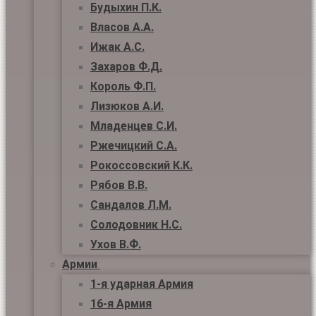
Будыхин П.К.
Власов А.А.
Ижак А.С.
Захаров Ф.Д.
Король Ф.П.
Лизюков А.И.
Младенцев С.И.
Ржечицкий С.А.
Рокоссовский К.К.
Рябов В.В.
Сандалов Л.М.
Солодовник Н.С.
Ухов В.Ф.
Армии
1-я ударная Армия
16-я Армия