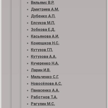
Вильямс В.Р.
Дмитриев А.М.
Дубенко А.П.
Елсуков М.П.
Зобкова Е.Д.
Касьянова А.И.
Конюшков Н.С.
Кутузов Г.П.
Кутузова А.А.
Кучеренко Н.А.
Ларин И.В.
Мильченко С.Г.
Новосёлова А.С.
Панасенко А.А.
Работнов Т.А.
Рагулин М.С.