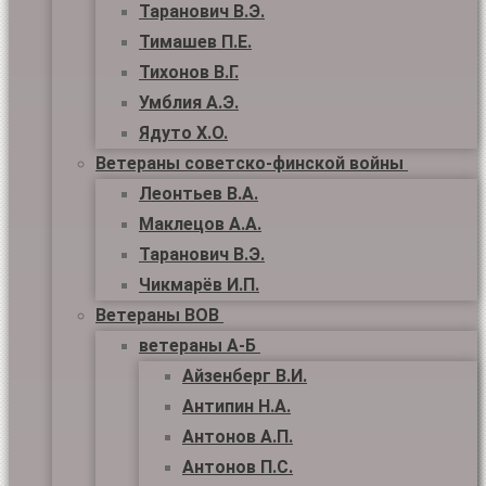
Таранович В.Э.
Тимашев П.Е.
Тихонов В.Г.
Умблия А.Э.
Ядуто Х.О.
Ветераны советско-финской войны
Леонтьев В.А.
Маклецов А.А.
Таранович В.Э.
Чикмарёв И.П.
Ветераны ВОВ
ветераны А-Б
Айзенберг В.И.
Антипин Н.А.
Антонов А.П.
Антонов П.С.