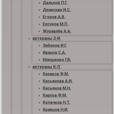
Дальнов П.Г.
Денискин И.С.
Егоров А.В.
Елсуков М.П.
Журавлёв А.А.
ветераны З-И
Зиберов И.Г.
Иванов С.А.
Илюшенко Г.В.
ветераны К-Л
Казаков Ф.М.
Касьянова А.И.
Касьянов М.Н.
Карпов Ф.М.
Копачков Н.Т.
Кравцов Н.И.