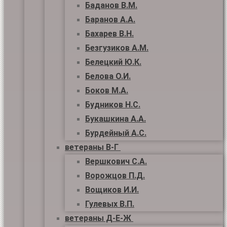
Баданов В.М.
Баранов А.А.
Бахарев В.Н.
Безгузиков А.М.
Белецкий Ю.К.
Белова О.И.
Боков М.А.
Будников Н.С.
Букашкина А.А.
Бурдейный А.С.
ветераны В-Г
Вершкович С.А.
Ворожцов П.Д.
Вощиков И.И.
Гулевых В.П.
ветераны Д-Е-Ж