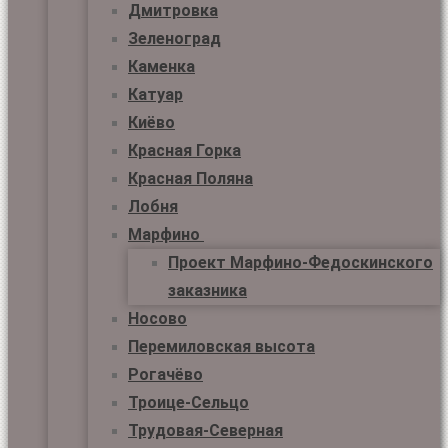
Дмитровка
Зеленоград
Каменка
Катуар
Киёво
Красная Горка
Красная Поляна
Лобня
Марфино
Проект Марфино-Федоскинского
заказника
Носово
Перемиловская высота
Рогачёво
Троице-Сельцо
Трудовая-Северная