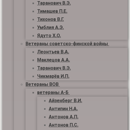
Таранович В.Э.
Тимашев П.Е.
Тихонов В.Г.
Умблия А.Э.
Ядуто Х.О.
Ветераны советско-финской войны
Леонтьев В.А.
Маклецов А.А.
Таранович В.Э.
Чикмарёв И.П.
Ветераны ВОВ
ветераны А-Б
Айзенберг В.И.
Антипин Н.А.
Антонов А.П.
Антонов П.С.