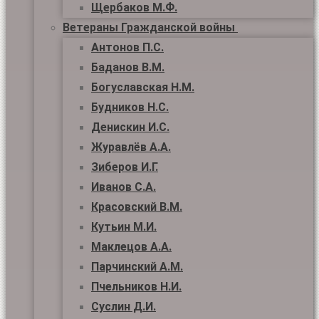
Щербаков М.Ф.
Ветераны Гражданской войны
Антонов П.С.
Баданов В.М.
Богуславская Н.М.
Будников Н.С.
Денискин И.С.
Журавлёв А.А.
Зиберов И.Г.
Иванов С.А.
Красовский В.М.
Кутьин М.И.
Маклецов А.А.
Парчинский А.М.
Пчельников Н.И.
Суслин Д.И.