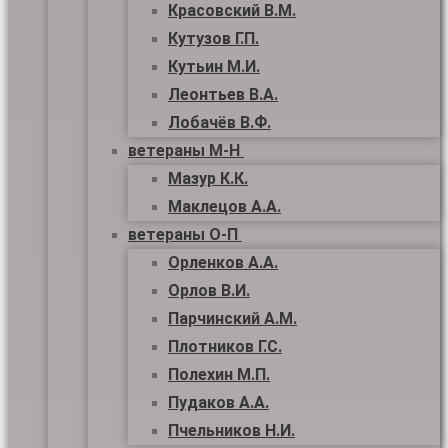
Красовский В.М.
Кутузов Г.П.
Кутьин М.И.
Леонтьев В.А.
Лобачёв В.Ф.
ветераны М-Н
Мазур К.К.
Маклецов А.А.
ветераны О-П
Орленков А.А.
Орлов В.И.
Парчинский А.М.
Плотников Г.С.
Полехин М.П.
Пудаков А.А.
Пчельников Н.И.