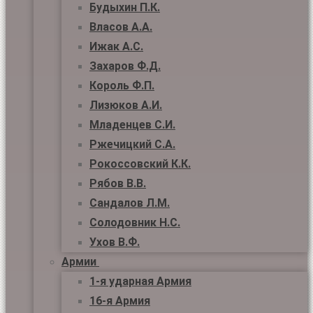
Будыхин П.К.
Власов А.А.
Ижак А.С.
Захаров Ф.Д.
Король Ф.П.
Лизюков А.И.
Младенцев С.И.
Ржечицкий С.А.
Рокоссовский К.К.
Рябов В.В.
Сандалов Л.М.
Солодовник Н.С.
Ухов В.Ф.
Армии
1-я ударная Армия
16-я Армия