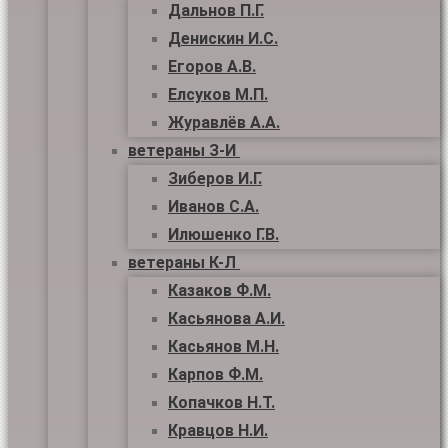
Дальнов П.Г.
Денискин И.С.
Егоров А.В.
Елсуков М.П.
Журавлёв А.А.
ветераны З-И
Зиберов И.Г.
Иванов С.А.
Илюшенко Г.В.
ветераны К-Л
Казаков Ф.М.
Касьянова А.И.
Касьянов М.Н.
Карпов Ф.М.
Копачков Н.Т.
Кравцов Н.И.