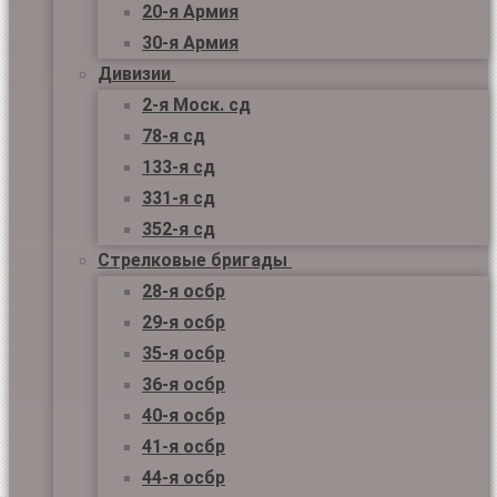
20-я Армия
30-я Армия
Дивизии
2-я Моск. сд
78-я сд
133-я сд
331-я сд
352-я сд
Стрелковые бригады
28-я осбр
29-я осбр
35-я осбр
36-я осбр
40-я осбр
41-я осбр
44-я осбр