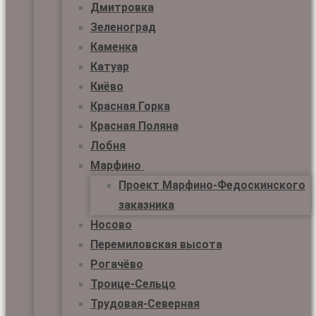
Дмитровка
Зеленоград
Каменка
Катуар
Киёво
Красная Горка
Красная Поляна
Лобня
Марфино
Проект Марфино-Федоскинского
заказника
Носово
Перемиловская высота
Рогачёво
Троице-Сельцо
Трудовая-Северная