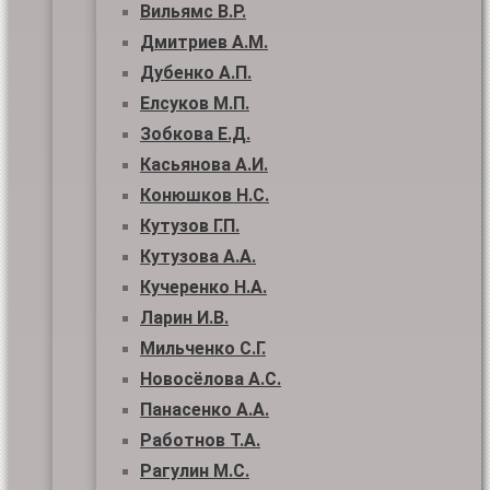
Вильямс В.Р.
Дмитриев А.М.
Дубенко А.П.
Елсуков М.П.
Зобкова Е.Д.
Касьянова А.И.
Конюшков Н.С.
Кутузов Г.П.
Кутузова А.А.
Кучеренко Н.А.
Ларин И.В.
Мильченко С.Г.
Новосёлова А.С.
Панасенко А.А.
Работнов Т.А.
Рагулин М.С.