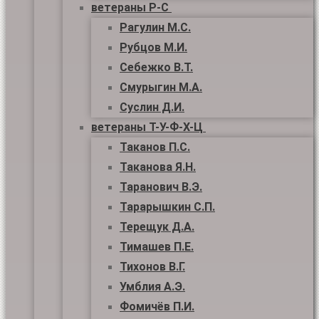
ветераны Р-С
Рагулин М.С.
Рубцов М.И.
Себежко В.Т.
Смурыгин М.А.
Суслин Д.И.
ветераны Т-У-Ф-Х-Ц
Таканов П.С.
Таканова Я.Н.
Таранович В.Э.
Тарарышкин С.П.
Терещук Д.А.
Тимашев П.Е.
Тихонов В.Г.
Умблия А.Э.
Фомичёв П.И.