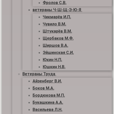
Фролов С.В.
ветераны Ч-Ш-Щ-Э-Ю-Я
Чикмарёв И.П.
Чувило В.М.
Штукарёв В.М.
Щербаков М.Ф.
Ширшов В.А.
Эйшинская С.И.
Юкин Н.П.
Юшкин Н.В.
Ветераны Труда
Айзенберг В.И.
Боков М.А.
Бордюкова М.П.
Букашкина А.А.
Васильева Л.Н.