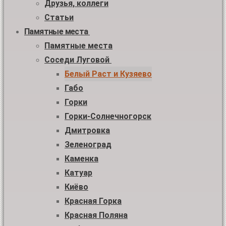
Друзья, коллеги
Статьи
Памятные места
Памятные места
Соседи Луговой
Белый Раст и Кузяево
Габо
Горки
Горки-Солнечногорск
Дмитровка
Зеленоград
Каменка
Катуар
Киёво
Красная Горка
Красная Поляна