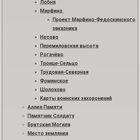
Лобня
Марфино
Проект Марфино-Федоскинского
заказника
Носово
Перемиловская высота
Рогачёво
Троице-Сельцо
Трудовая-Северная
Фоминское
Шолохово
Карты воинских захоронений
Аллея Памяти
Памятник Солдату
Братская Могила
Место землянки