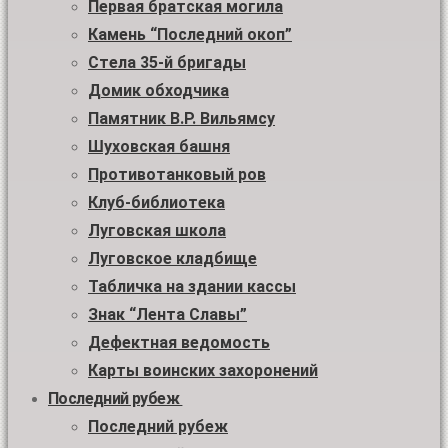
Первая братская могила
Камень “Последний окоп”
Стела 35-й бригады
Домик обходчика
Памятник В.Р. Вильямсу
Шуховская башня
Противотанковый ров
Клуб-библиотека
Луговская школа
Луговское кладбище
Табличка на здании кассы
Знак “Лента Славы”
Дефектная ведомость
Карты воинских захоронений
Последний рубеж
Последний рубеж