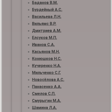
Баданов В.М.
Бурдейный А.С.
Васильева Л.Н.
Вильямс В.Р.
Дмитриев А.М.
Елсуков М.П.
Иванов С.А.
Касьянов М.Н.
Конюшков Н.С.
Кучеренко Н.А.
Мильченко С.Г.
Новосёлова А.С.
Панасенко А.А.
Смелов С.П.
Смурыгин М.А.
Шамина Л.А.