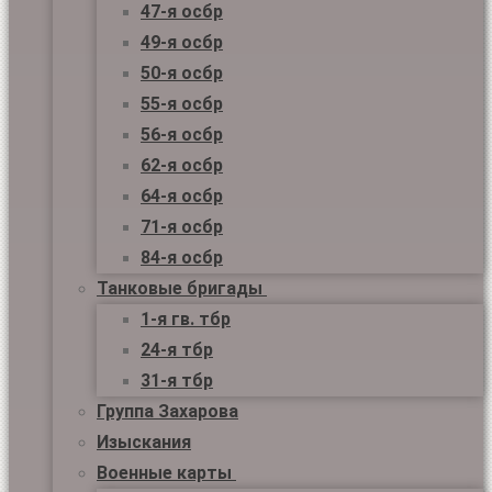
47-я осбр
49-я осбр
50-я осбр
55-я осбр
56-я осбр
62-я осбр
64-я осбр
71-я осбр
84-я осбр
Танковые бригады
1-я гв. тбр
24-я тбр
31-я тбр
Группа Захарова
Изыскания
Военные карты