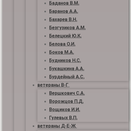
Баданов В.М.
Баранов А.А.
Бахарев В.Н.
Безгузиков А.М.
Белецкий Ю.К.
Белова О.И.
Боков М.А.
Будников Н.С.
Букашкина А.А.
Бурдейный А.С.
ветераны В-Г
Вершкович С.А.
Ворожцов П.Д.
Вощиков И.И.
Гулевых В.П.
ветераны Д-Е-Ж