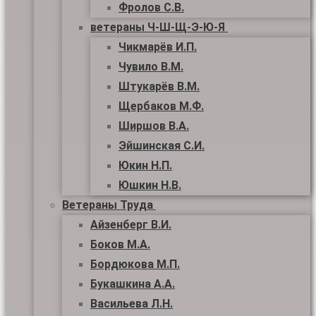
Фролов С.В.
ветераны Ч-Ш-Щ-Э-Ю-Я
Чикмарёв И.П.
Чувило В.М.
Штукарёв В.М.
Щербаков М.Ф.
Ширшов В.А.
Эйшинская С.И.
Юкин Н.П.
Юшкин Н.В.
Ветераны Труда
Айзенберг В.И.
Боков М.А.
Бордюкова М.П.
Букашкина А.А.
Васильева Л.Н.