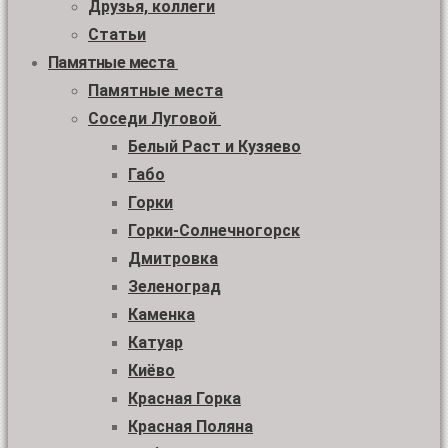
Друзья, коллеги
Статьи
Памятные места
Памятные места
Соседи Луговой
Белый Раст и Кузяево
Габо
Горки
Горки-Солнечногорск
Дмитровка
Зеленоград
Каменка
Катуар
Киёво
Красная Горка
Красная Поляна