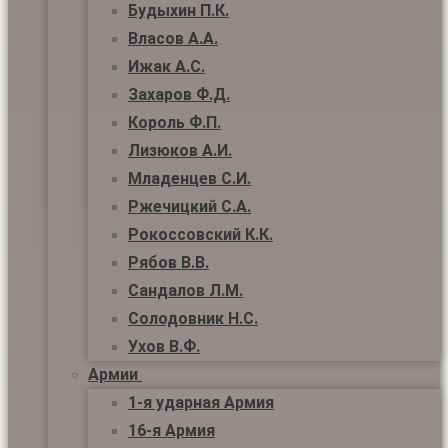
Будыхин П.К.
Власов А.А.
Ижак А.С.
Захаров Ф.Д.
Король Ф.П.
Лизюков А.И.
Младенцев С.И.
Ржечицкий С.А.
Рокоссовский К.К.
Рябов В.В.
Сандалов Л.М.
Солодовник Н.С.
Ухов В.Ф.
Армии
1-я ударная Армия
16-я Армия