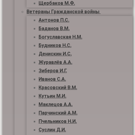
Щербаков М.Ф.
Ветераны Гражданской войны
Антонов П.С.
Баданов В.М.
Богуславская Н.М.
Будников Н.С.
Денискин И.С.
Журавлёв А.А.
Зиберов И.Г.
Иванов С.А.
Красовский В.М.
Кутьин М.И.
Маклецов А.А.
Парчинский А.М.
Пчельников Н.И.
Суслин Д.И.