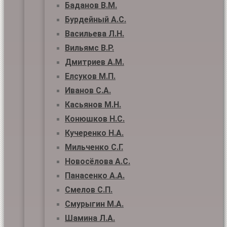
Баданов В.М.
Бурдейный А.С.
Васильева Л.Н.
Вильямс В.Р.
Дмитриев А.М.
Елсуков М.П.
Иванов С.А.
Касьянов М.Н.
Конюшков Н.С.
Кучеренко Н.А.
Мильченко С.Г.
Новосёлова А.С.
Панасенко А.А.
Смелов С.П.
Смурыгин М.А.
Шамина Л.А.