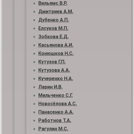
Вильямс В.Р.
Дмитриев А.М.
Дубенко А.П.
Елсуков М.П.
Зобкова Е.Д.
Касьянова А.И.
Конюшков Н.С.
Кутузов Г.П.
Кутузова А.А.
Кучеренко Н.А.
Ларин И.В.
Мильченко С.Г.
Новосёлова А.С.
Панасенко А.А.
Работнов Т.А.
Рагулин М.С.