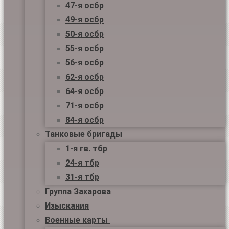
47-я осбр
49-я осбр
50-я осбр
55-я осбр
56-я осбр
62-я осбр
64-я осбр
71-я осбр
84-я осбр
Танковые бригады
1-я гв. тбр
24-я тбр
31-я тбр
Группа Захарова
Изыскания
Военные карты