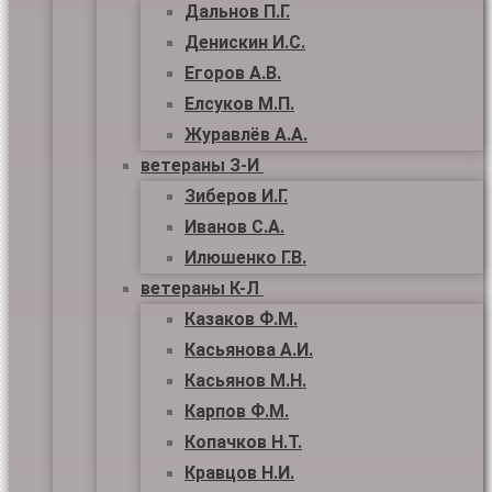
Дальнов П.Г.
Денискин И.С.
Егоров А.В.
Елсуков М.П.
Журавлёв А.А.
ветераны З-И
Зиберов И.Г.
Иванов С.А.
Илюшенко Г.В.
ветераны К-Л
Казаков Ф.М.
Касьянова А.И.
Касьянов М.Н.
Карпов Ф.М.
Копачков Н.Т.
Кравцов Н.И.