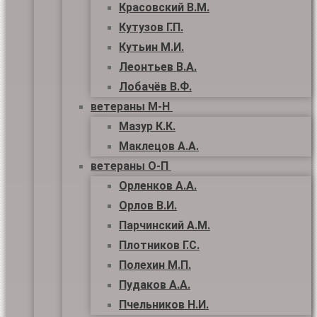
Красовский В.М.
Кутузов Г.П.
Кутьин М.И.
Леонтьев В.А.
Лобачёв В.Ф.
ветераны М-Н
Мазур К.К.
Маклецов А.А.
ветераны О-П
Орленков А.А.
Орлов В.И.
Парчинский А.М.
Плотников Г.С.
Полехин М.П.
Пудаков А.А.
Пчельников Н.И.