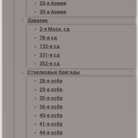
20-я Армия
30-я Армия
Дивизии
2-я Моск. сд
78-я сд
133-я сд
331-я сд
352-я сд
Стрелковые бригады
28-я осбр
29-я осбр
35-я осбр
36-я осбр
40-я осбр
41-я осбр
44-я осбр