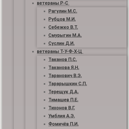
ветераны Р-С
Рагулин М.С.
Рубцов М.И.
Себежко В.Т.
Смурыгин М.А.
Суслин Д.И.
ветераны Т-У-Ф-Х-Ц
Таканов П.С.
Таканова Я.Н.
Таранович В.Э.
Тарарышкин С.П.
Терещук Д.А.
Тимашев П.Е.
Тихонов В.Г.
Умблия А.Э.
Фомичёв П.И.