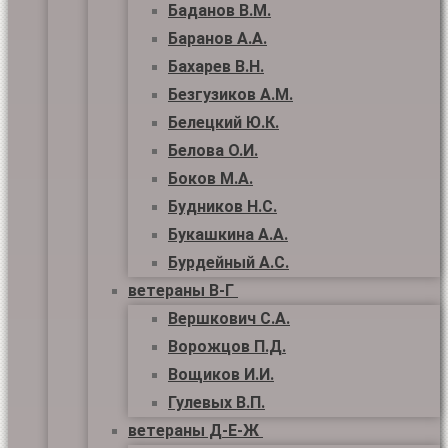
Баданов В.М.
Баранов А.А.
Бахарев В.Н.
Безгузиков А.М.
Белецкий Ю.К.
Белова О.И.
Боков М.А.
Будников Н.С.
Букашкина А.А.
Бурдейный А.С.
ветераны В-Г
Вершкович С.А.
Ворожцов П.Д.
Вощиков И.И.
Гулевых В.П.
ветераны Д-Е-Ж