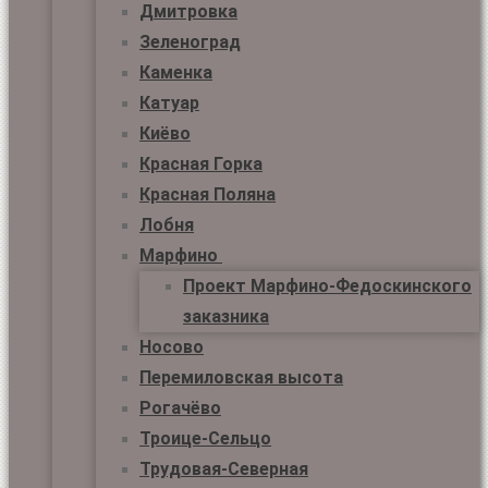
Дмитровка
Зеленоград
Каменка
Катуар
Киёво
Красная Горка
Красная Поляна
Лобня
Марфино
Проект Марфино-Федоскинского
заказника
Носово
Перемиловская высота
Рогачёво
Троице-Сельцо
Трудовая-Северная