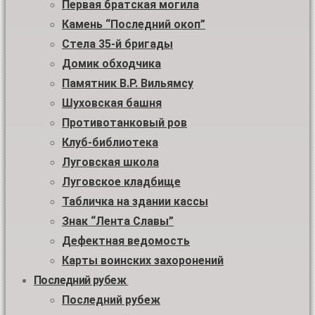
Первая братская могила
Камень “Последний окоп”
Стела 35-й бригады
Домик обходчика
Памятник В.Р. Вильямсу
Шуховская башня
Противотанковый ров
Клуб-библиотека
Луговская школа
Луговское кладбище
Табличка на здании кассы
Знак “Лента Славы”
Дефектная ведомость
Карты воинских захоронений
Последний рубеж
Последний рубеж