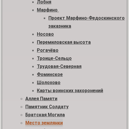
Лобня
Марфино
Проект Марфино-Федоскинского
заказника
Носово
Перемиловская высота
Рогачёво
Троице-Сельцо
Трудовая-Северная
Фоминское
Шолохово
Карты воинских захоронений
Аллея Памяти
Памятник Солдату
Братская Могила
Место землянки