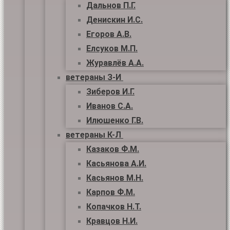
Дальнов П.Г.
Денискин И.С.
Егоров А.В.
Елсуков М.П.
Журавлёв А.А.
ветераны З-И
Зиберов И.Г.
Иванов С.А.
Илюшенко Г.В.
ветераны К-Л
Казаков Ф.М.
Касьянова А.И.
Касьянов М.Н.
Карпов Ф.М.
Копачков Н.Т.
Кравцов Н.И.