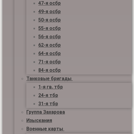
47-я осбр
49-я осбр
50-я осбр
55-я осбр
56-я осбр
62-я осбр
64-я осбр
71-я осбр
84-я осбр
Танковые бригады
1-я гв. тбр
24-я тбр
31-я тбр
Группа Захарова
Изыскания
Военные карты