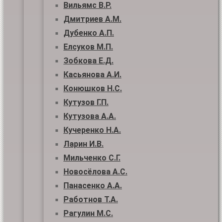
Вильямс В.Р.
Дмитриев А.М.
Дубенко А.П.
Елсуков М.П.
Зобкова Е.Д.
Касьянова А.И.
Конюшков Н.С.
Кутузов Г.П.
Кутузова А.А.
Кучеренко Н.А.
Ларин И.В.
Мильченко С.Г.
Новосёлова А.С.
Панасенко А.А.
Работнов Т.А.
Рагулин М.С.