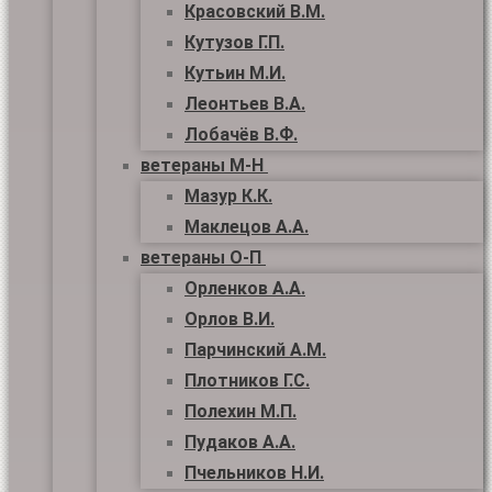
Красовский В.М.
Кутузов Г.П.
Кутьин М.И.
Леонтьев В.А.
Лобачёв В.Ф.
ветераны М-Н
Мазур К.К.
Маклецов А.А.
ветераны О-П
Орленков А.А.
Орлов В.И.
Парчинский А.М.
Плотников Г.С.
Полехин М.П.
Пудаков А.А.
Пчельников Н.И.