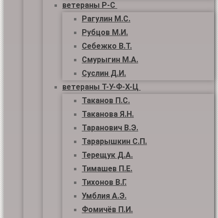
ветераны Р-С
Рагулин М.С.
Рубцов М.И.
Себежко В.Т.
Смурыгин М.А.
Суслин Д.И.
ветераны Т-У-Ф-Х-Ц
Таканов П.С.
Таканова Я.Н.
Таранович В.Э.
Тарарышкин С.П.
Терещук Д.А.
Тимашев П.Е.
Тихонов В.Г.
Умблия А.Э.
Фомичёв П.И.