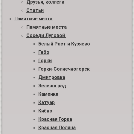
Друзья, коллеги
Статьи
Памятные места
Памятные места
Соседи Луговой
Белый Раст и Кузяево
Габо
Горки
Горки-Солнечногорск
Дмитровка
Зеленоград
Каменка
Катуар
Киёво
Красная Горка
Красная Поляна