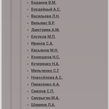
Баданов В.М.
Бурдейный А.С.
Васильева Л.Н.
Вильямс В.Р.
Дмитриев А.М.
Елсуков М.П.
Иванов С.А.
Касьянов М.Н.
Конюшков Н.С.
Кучеренко Н.А.
Мильченко С.Г.
Новосёлова А.С.
Панасенко А.А.
Смелов С.П.
Смурыгин М.А.
Шамина Л.А.