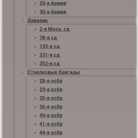
20-я Армия
30-я Армия
Дивизии
2-я Моск. сд
78-я сд
133-я сд
331-я сд
352-я сд
Стрелковые бригады
28-я осбр
29-я осбр
35-я осбр
36-я осбр
40-я осбр
41-я осбр
44-я осбр