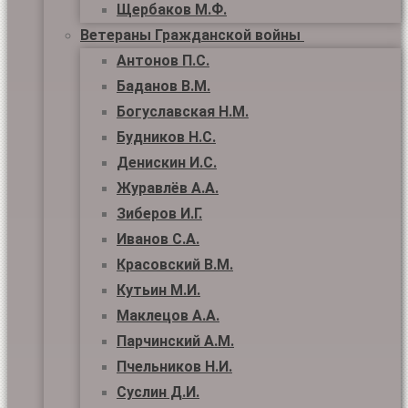
Щербаков М.Ф.
Ветераны Гражданской войны
Антонов П.С.
Баданов В.М.
Богуславская Н.М.
Будников Н.С.
Денискин И.С.
Журавлёв А.А.
Зиберов И.Г.
Иванов С.А.
Красовский В.М.
Кутьин М.И.
Маклецов А.А.
Парчинский А.М.
Пчельников Н.И.
Суслин Д.И.