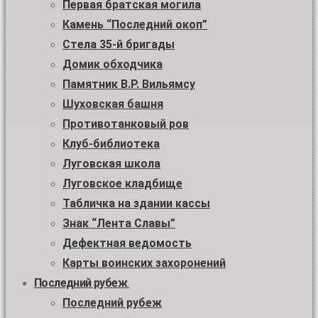
Первая братская могила
Камень “Последний окоп”
Стела 35-й бригады
Домик обходчика
Памятник В.Р. Вильямсу
Шуховская башня
Противотанковый ров
Клуб-библиотека
Луговская школа
Луговское кладбище
Табличка на здании кассы
Знак “Лента Славы”
Дефектная ведомость
Карты воинских захоронений
Последний рубеж
Последний рубеж