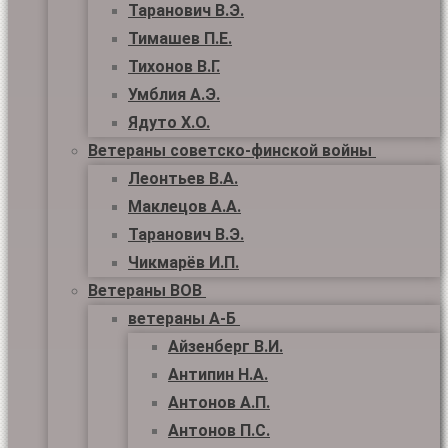
Таранович В.Э.
Тимашев П.Е.
Тихонов В.Г.
Умблия А.Э.
Ядуто Х.О.
Ветераны советско-финской войны
Леонтьев В.А.
Маклецов А.А.
Таранович В.Э.
Чикмарёв И.П.
Ветераны ВОВ
ветераны А-Б
Айзенберг В.И.
Антипин Н.А.
Антонов А.П.
Антонов П.С.