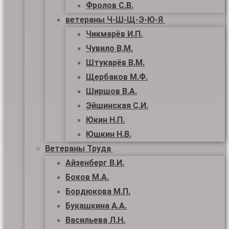
Фролов С.В.
ветераны Ч-Ш-Щ-Э-Ю-Я
Чикмарёв И.П.
Чувило В.М.
Штукарёв В.М.
Щербаков М.Ф.
Ширшов В.А.
Эйшинская С.И.
Юкин Н.П.
Юшкин Н.В.
Ветераны Труда
Айзенберг В.И.
Боков М.А.
Бордюкова М.П.
Букашкина А.А.
Васильева Л.Н.