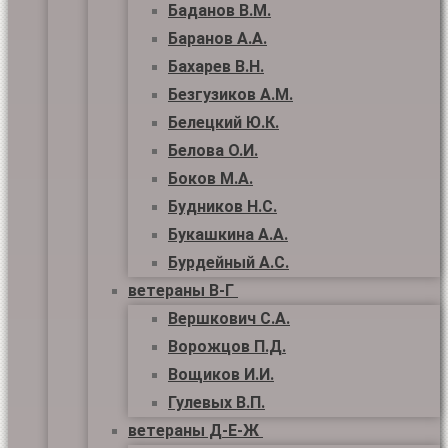
Баданов В.М.
Баранов А.А.
Бахарев В.Н.
Безгузиков А.М.
Белецкий Ю.К.
Белова О.И.
Боков М.А.
Будников Н.С.
Букашкина А.А.
Бурдейный А.С.
ветераны В-Г
Вершкович С.А.
Ворожцов П.Д.
Вощиков И.И.
Гулевых В.П.
ветераны Д-Е-Ж