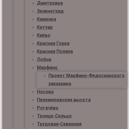
Дмитровка
Зеленоград
Каменка
Катуар
Киёво
Красная Горка
Красная Поляна
Лобня
Марфино
Проект Марфино-Федоскинского
заказника
Носово
Перемиловская высота
Рогачёво
Троице-Сельцо
Трудовая-Северная