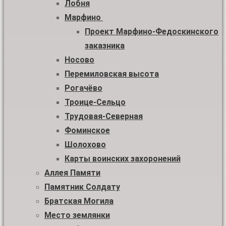
Лобня
Марфино
Проект Марфино-Федоскинского
заказника
Носово
Перемиловская высота
Рогачёво
Троице-Сельцо
Трудовая-Северная
Фоминское
Шолохово
Карты воинских захоронений
Аллея Памяти
Памятник Солдату
Братская Могила
Место землянки