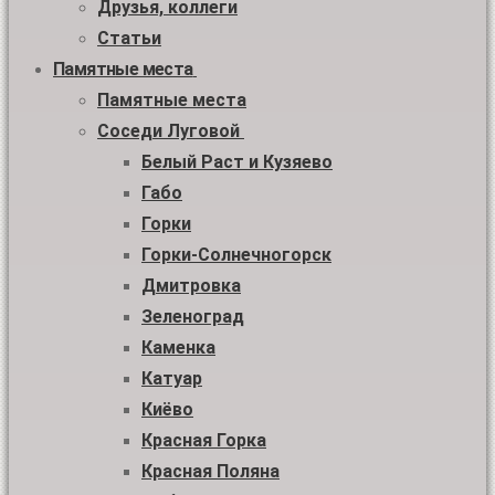
Друзья, коллеги
Статьи
Памятные места
Памятные места
Соседи Луговой
Белый Раст и Кузяево
Габо
Горки
Горки-Солнечногорск
Дмитровка
Зеленоград
Каменка
Катуар
Киёво
Красная Горка
Красная Поляна