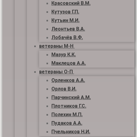
Красовский В.М.
Кутузов Г.П.
Кутьин М.И.
Леонтьев В.А.
Лобачёв В.Ф.
ветераны М-Н
Мазур К.К.
Маклецов А.А.
ветераны О-П
Орленков А.А.
Орлов В.И.
Парчинский А.М.
Плотников Г.С.
Полехин М.П.
Пудаков А.А.
Пчельников Н.И.