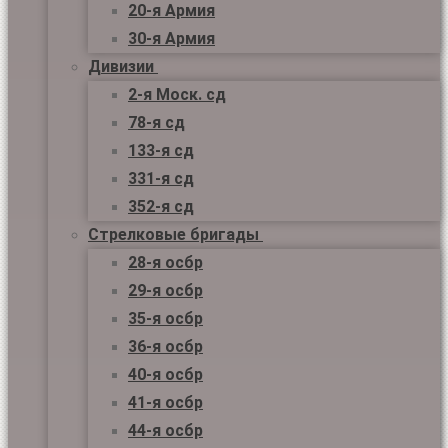
20-я Армия
30-я Армия
Дивизии
2-я Моск. сд
78-я сд
133-я сд
331-я сд
352-я сд
Стрелковые бригады
28-я осбр
29-я осбр
35-я осбр
36-я осбр
40-я осбр
41-я осбр
44-я осбр