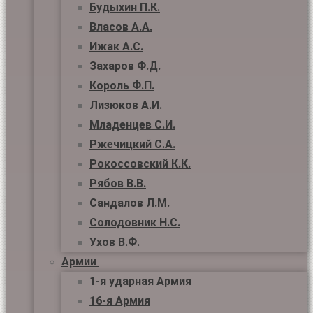
Будыхин П.К.
Власов А.А.
Ижак А.С.
Захаров Ф.Д.
Король Ф.П.
Лизюков А.И.
Младенцев С.И.
Ржечицкий С.А.
Рокоссовский К.К.
Рябов В.В.
Сандалов Л.М.
Солодовник Н.С.
Ухов В.Ф.
Армии
1-я ударная Армия
16-я Армия