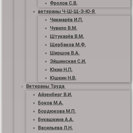
Фролов С.В.
ветераны Ч-Ш-Щ-Э-Ю-Я
Чикмарёв И.П.
Чувило В.М.
Штукарёв В.М.
Щербаков М.Ф.
Ширшов В.А.
Эйшинская С.И.
Юкин Н.П.
Юшкин Н.В.
Ветераны Труда
Айзенберг В.И.
Боков М.А.
Бордюкова М.П.
Букашкина А.А.
Васильева Л.Н.