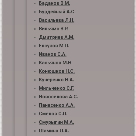
Баданов В.М.
Бурдейный А.С.
Васильева Л.Н.
Вильямс В.Р.
Дмитриев А.М.
Елсуков М.П.
Иванов С.А.
Касьянов М.Н.
Конюшков Н.С.
Кучеренко Н.А.
Мильченко С.Г.
Новосёлова А.С.
Панасенко А.А.
Смелов С.П.
Смурыгин М.А.
Шамина Л.А.