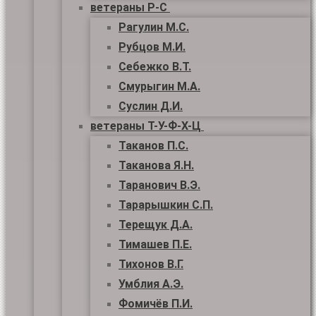
ветераны Р-С
Рагулин М.С.
Рубцов М.И.
Себежко В.Т.
Смурыгин М.А.
Суслин Д.И.
ветераны Т-У-Ф-Х-Ц
Таканов П.С.
Таканова Я.Н.
Таранович В.Э.
Тарарышкин С.П.
Терещук Д.А.
Тимашев П.Е.
Тихонов В.Г.
Умблия А.Э.
Фомичёв П.И.