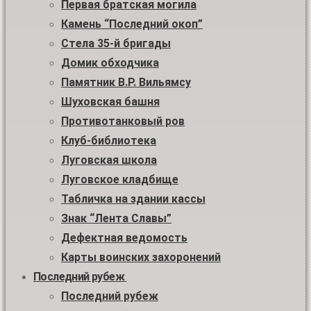
Первая братская могила
Камень “Последний окоп”
Стела 35-й бригады
Домик обходчика
Памятник В.Р. Вильямсу
Шуховская башня
Противотанковый ров
Клуб-библиотека
Луговская школа
Луговское кладбище
Табличка на здании кассы
Знак “Лента Славы”
Дефектная ведомость
Карты воинских захоронений
Последний рубеж
Последний рубеж