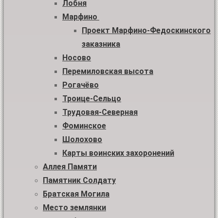
Лобня
Марфино
Проект Марфино-Федоскинского
заказника
Носово
Перемиловская высота
Рогачёво
Троице-Сельцо
Трудовая-Северная
Фоминское
Шолохово
Карты воинских захоронений
Аллея Памяти
Памятник Солдату
Братская Могила
Место землянки