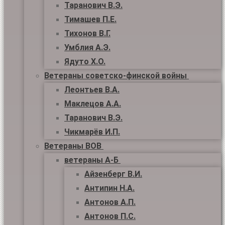
Таранович В.Э.
Тимашев П.Е.
Тихонов В.Г.
Умблия А.Э.
Ядуто Х.О.
Ветераны советско-финской войны
Леонтьев В.А.
Маклецов А.А.
Таранович В.Э.
Чикмарёв И.П.
Ветераны ВОВ
ветераны А-Б
Айзенберг В.И.
Антипин Н.А.
Антонов А.П.
Антонов П.С.