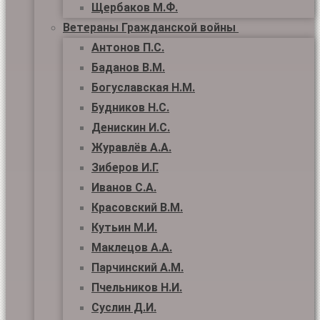
Щербаков М.Ф.
Ветераны Гражданской войны
Антонов П.С.
Баданов В.М.
Богуславская Н.М.
Будников Н.С.
Денискин И.С.
Журавлёв А.А.
Зиберов И.Г.
Иванов С.А.
Красовский В.М.
Кутьин М.И.
Маклецов А.А.
Парчинский А.М.
Пчельников Н.И.
Суслин Д.И.