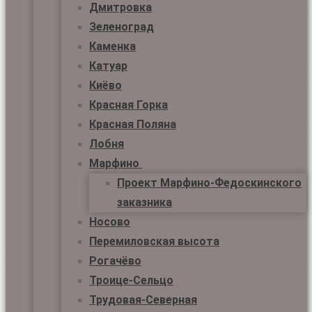
Дмитровка
Зеленоград
Каменка
Катуар
Киёво
Красная Горка
Красная Поляна
Лобня
Марфино
Проект Марфино-Федоскинского
заказника
Носово
Перемиловская высота
Рогачёво
Троице-Сельцо
Трудовая-Северная