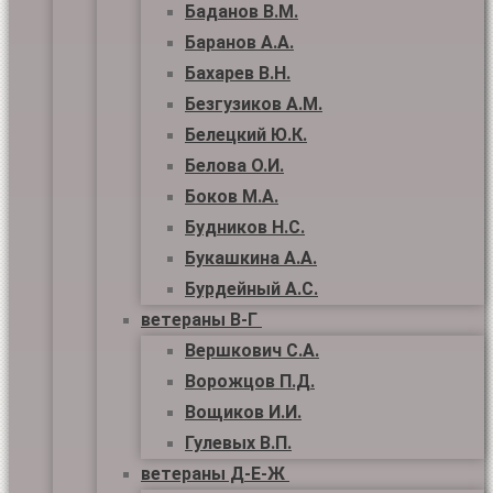
Баданов В.М.
Баранов А.А.
Бахарев В.Н.
Безгузиков А.М.
Белецкий Ю.К.
Белова О.И.
Боков М.А.
Будников Н.С.
Букашкина А.А.
Бурдейный А.С.
ветераны В-Г
Вершкович С.А.
Ворожцов П.Д.
Вощиков И.И.
Гулевых В.П.
ветераны Д-Е-Ж