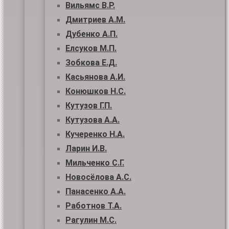
Вильямс В.Р.
Дмитриев А.М.
Дубенко А.П.
Елсуков М.П.
Зобкова Е.Д.
Касьянова А.И.
Конюшков Н.С.
Кутузов Г.П.
Кутузова А.А.
Кучеренко Н.А.
Ларин И.В.
Мильченко С.Г.
Новосёлова А.С.
Панасенко А.А.
Работнов Т.А.
Рагулин М.С.