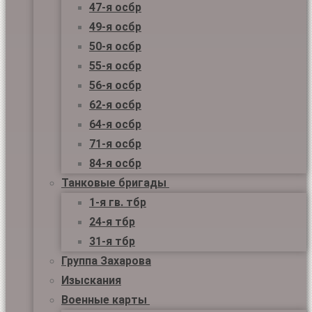
47-я осбр
49-я осбр
50-я осбр
55-я осбр
56-я осбр
62-я осбр
64-я осбр
71-я осбр
84-я осбр
Танковые бригады
1-я гв. тбр
24-я тбр
31-я тбр
Группа Захарова
Изыскания
Военные карты