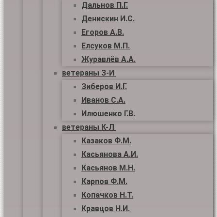
Дальнов П.Г.
Денискин И.С.
Егоров А.В.
Елсуков М.П.
Журавлёв А.А.
ветераны З-И
Зиберов И.Г.
Иванов С.А.
Илюшенко Г.В.
ветераны К-Л
Казаков Ф.М.
Касьянова А.И.
Касьянов М.Н.
Карпов Ф.М.
Копачков Н.Т.
Кравцов Н.И.