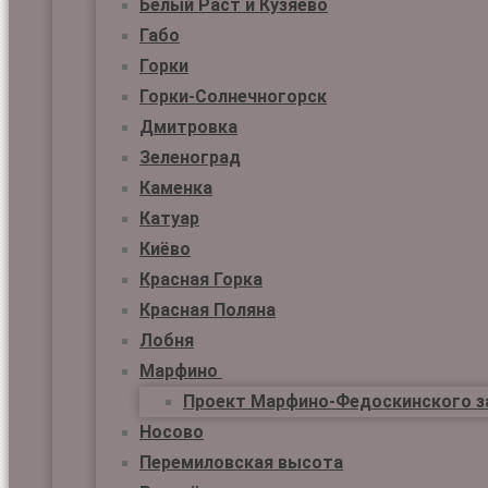
Белый Раст и Кузяево
Габо
Горки
Горки-Солнечногорск
Дмитровка
Зеленоград
Каменка
Катуар
Киёво
Красная Горка
Красная Поляна
Лобня
Марфино
Проект Марфино-Федоскинского з
Носово
Перемиловская высота