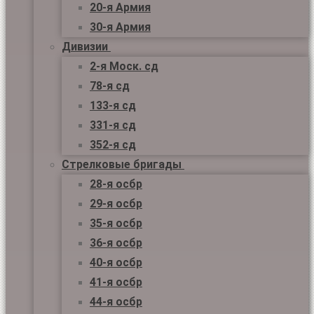
20-я Армия
30-я Армия
Дивизии
2-я Моск. сд
78-я сд
133-я сд
331-я сд
352-я сд
Стрелковые бригады
28-я осбр
29-я осбр
35-я осбр
36-я осбр
40-я осбр
41-я осбр
44-я осбр