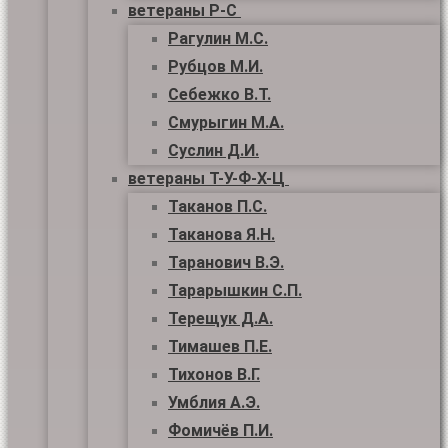
ветераны Р-С
Рагулин М.С.
Рубцов М.И.
Себежко В.Т.
Смурыгин М.А.
Суслин Д.И.
ветераны Т-У-Ф-Х-Ц
Таканов П.С.
Таканова Я.Н.
Таранович В.Э.
Тарарышкин С.П.
Терещук Д.А.
Тимашев П.Е.
Тихонов В.Г.
Умблия А.Э.
Фомичёв П.И.