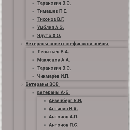
Таранович В.Э.
Тимашев П.Е.
Тихонов В.Г.
Умблия А.Э.
Ядуто Х.О.
Ветераны советско-финской войны
Леонтьев В.А.
Маклецов А.А.
Таранович В.Э.
Чикмарёв И.П.
Ветераны ВОВ
ветераны А-Б
Айзенберг В.И.
Антипин Н.А.
Антонов А.П.
Антонов П.С.