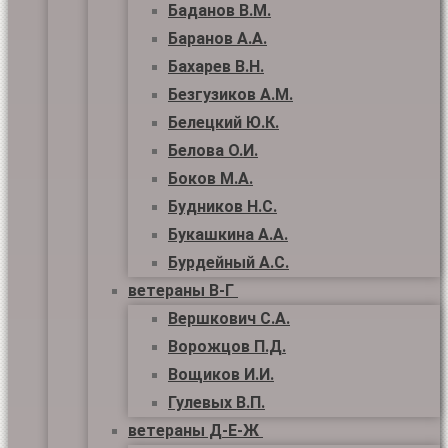
Баданов В.М.
Баранов А.А.
Бахарев В.Н.
Безгузиков А.М.
Белецкий Ю.К.
Белова О.И.
Боков М.А.
Будников Н.С.
Букашкина А.А.
Бурдейный А.С.
ветераны В-Г
Вершкович С.А.
Ворожцов П.Д.
Вощиков И.И.
Гулевых В.П.
ветераны Д-Е-Ж