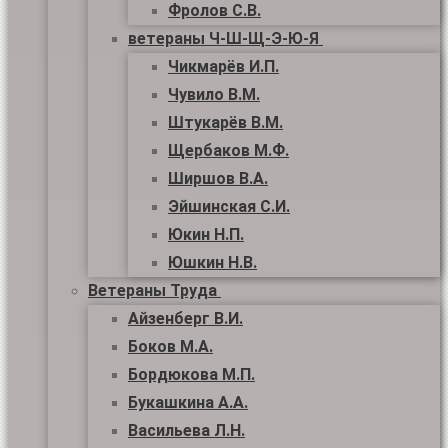
Фролов С.В.
ветераны Ч-Ш-Щ-Э-Ю-Я
Чикмарёв И.П.
Чувило В.М.
Штукарёв В.М.
Щербаков М.Ф.
Ширшов В.А.
Эйшинская С.И.
Юкин Н.П.
Юшкин Н.В.
Ветераны Труда
Айзенберг В.И.
Боков М.А.
Бордюкова М.П.
Букашкина А.А.
Васильева Л.Н.