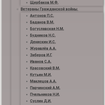
Щербаков М.Ф.
Ветераны Гражданской войны
Антонов П.С.
Баданов В.М.
Богуславская Н.М.
Будников Н.С.
Денискин И.С.
Журавлёв А.А.
Зиберов И.Г.
Иванов С.А.
Красовский В.М.
Кутьин М.И.
Маклецов А.А.
Парчинский А.М.
Пчельников Н.И.
Суслин Д.И.