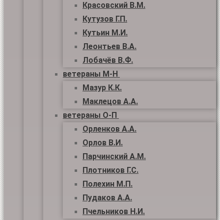
Красовский В.М.
Кутузов Г.П.
Кутьин М.И.
Леонтьев В.А.
Лобачёв В.Ф.
ветераны М-Н
Мазур К.К.
Маклецов А.А.
ветераны О-П
Орленков А.А.
Орлов В.И.
Парчинский А.М.
Плотников Г.С.
Полехин М.П.
Пудаков А.А.
Пчельников Н.И.