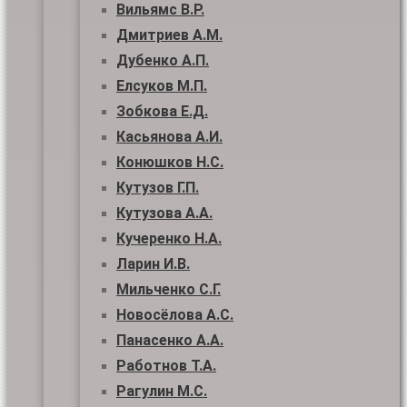
Вильямс В.Р.
Дмитриев А.М.
Дубенко А.П.
Елсуков М.П.
Зобкова Е.Д.
Касьянова А.И.
Конюшков Н.С.
Кутузов Г.П.
Кутузова А.А.
Кучеренко Н.А.
Ларин И.В.
Мильченко С.Г.
Новосёлова А.С.
Панасенко А.А.
Работнов Т.А.
Рагулин М.С.