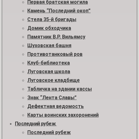
Первая братская могила
Камень “Последний окоп”
Стела 35-й бригады
Домик обходчика
Памятник В.Р. Вильямсу
Шуховская башня
Противотанковый ров
Клуб-библиотека
Луговская школа
Луговское кладбище
Табличка на здании кассы
Знак “Лента Славы”
Дефектная ведомость
Карты воинских захоронений
Последний рубеж
Последний рубеж