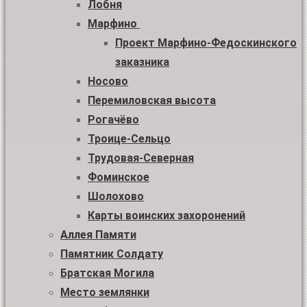
Лобня
Марфино
Проект Марфино-Федоскинского
заказника
Носово
Перемиловская высота
Рогачёво
Троице-Сельцо
Трудовая-Северная
Фоминское
Шолохово
Карты воинских захоронений
Аллея Памяти
Памятник Солдату
Братская Могила
Место землянки