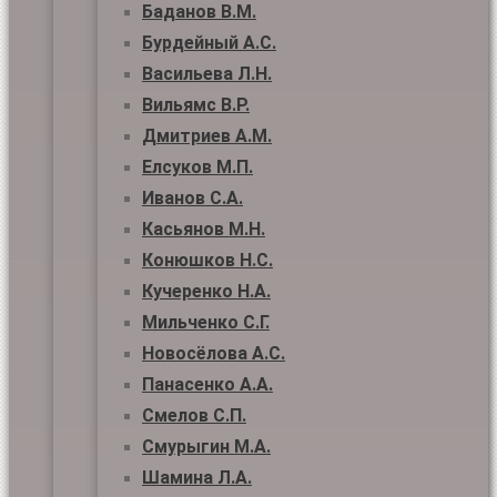
Баданов В.М.
Бурдейный А.С.
Васильева Л.Н.
Вильямс В.Р.
Дмитриев А.М.
Елсуков М.П.
Иванов С.А.
Касьянов М.Н.
Конюшков Н.С.
Кучеренко Н.А.
Мильченко С.Г.
Новосёлова А.С.
Панасенко А.А.
Смелов С.П.
Смурыгин М.А.
Шамина Л.А.