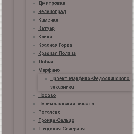
Дмитровка
Зеленоград
Каменка
Катуар
Киёво
Красная Горка
Красная Поляна
Лобня
Марфино
Проект Марфино-Федоскинского
заказника
Носово
Перемиловская высота
Рогачёво
Троице-Сельцо
Трудовая-Северная