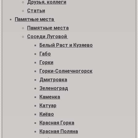
Друзья, коллеги
Статьи
Памятные места
Памятные места
Соседи Луговой
Белый Раст и Кузяево
Габо
Горки
Горки-Солнечногорск
Дмитровка
Зеленоград
Каменка
Катуар
Киёво
Красная Горка
Красная Поляна