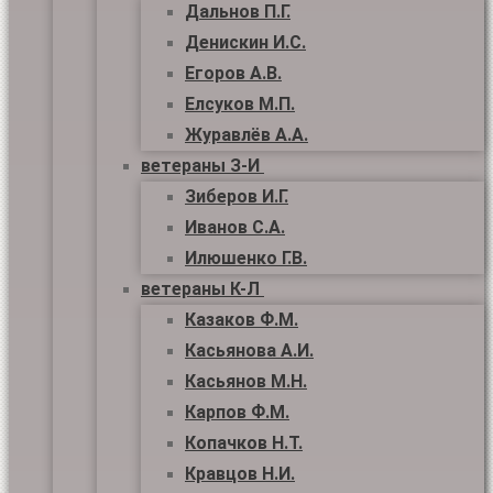
Дальнов П.Г.
Денискин И.С.
Егоров А.В.
Елсуков М.П.
Журавлёв А.А.
ветераны З-И
Зиберов И.Г.
Иванов С.А.
Илюшенко Г.В.
ветераны К-Л
Казаков Ф.М.
Касьянова А.И.
Касьянов М.Н.
Карпов Ф.М.
Копачков Н.Т.
Кравцов Н.И.