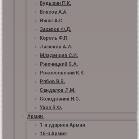
Будыхин П.К.
Власов А.А.
Ижак А.С.
Захаров Ф.Д.
Король Ф.П.
Лизюков А.И.
Младенцев С.И.
Ржечицкий С.А.
Рокоссовский К.К.
Рябов В.В.
Сандалов Л.М.
Солодовник Н.С.
Ухов В.Ф.
Армии
1-я ударная Армия
16-я Армия