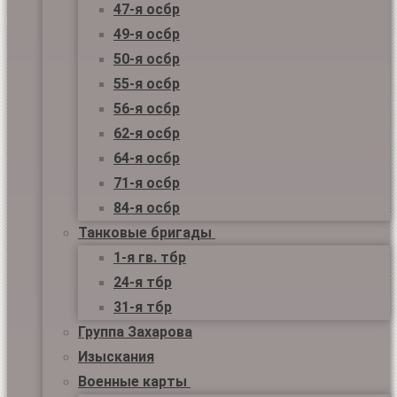
47-я осбр
49-я осбр
50-я осбр
55-я осбр
56-я осбр
62-я осбр
64-я осбр
71-я осбр
84-я осбр
Танковые бригады
1-я гв. тбр
24-я тбр
31-я тбр
Группа Захарова
Изыскания
Военные карты