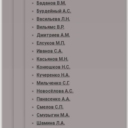
Баданов В.М.
Бурдейный А.С.
Васильева Л.Н.
Вильямс В.Р.
Дмитриев А.М.
Елсуков М.П.
Иванов С.А.
Касьянов М.Н.
Конюшков Н.С.
Кучеренко Н.А.
Мильченко С.Г.
Новосёлова А.С.
Панасенко А.А.
Смелов С.П.
Смурыгин М.А.
Шамина Л.А.