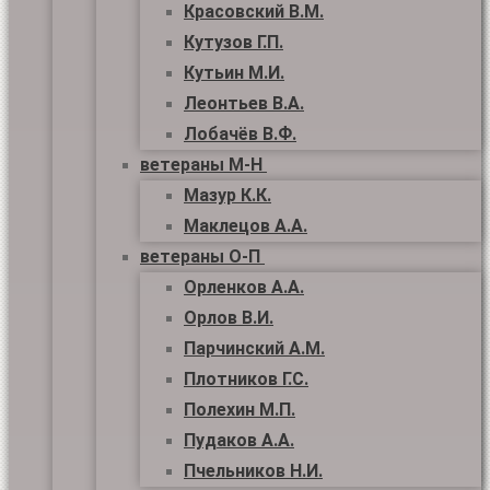
Красовский В.М.
Кутузов Г.П.
Кутьин М.И.
Леонтьев В.А.
Лобачёв В.Ф.
ветераны М-Н
Мазур К.К.
Маклецов А.А.
ветераны О-П
Орленков А.А.
Орлов В.И.
Парчинский А.М.
Плотников Г.С.
Полехин М.П.
Пудаков А.А.
Пчельников Н.И.