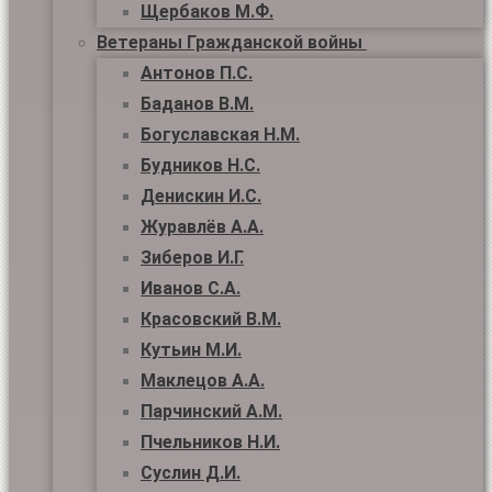
Щербаков М.Ф.
Ветераны Гражданской войны
Антонов П.С.
Баданов В.М.
Богуславская Н.М.
Будников Н.С.
Денискин И.С.
Журавлёв А.А.
Зиберов И.Г.
Иванов С.А.
Красовский В.М.
Кутьин М.И.
Маклецов А.А.
Парчинский А.М.
Пчельников Н.И.
Суслин Д.И.