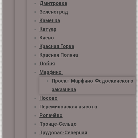
Дмитровка
Зеленоград
Каменка
Катуар
Киёво
Красная Горка
Красная Поляна
Лобня
Марфино
Проект Марфино-Федоскинского
заказника
Носово
Перемиловская высота
Рогачёво
Троице-Сельцо
Трудовая-Северная