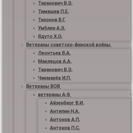
Таранович В.Э.
Тимашев П.Е.
Тихонов В.Г.
Умблия А.Э.
Ядуто Х.О.
Ветераны советско-финской войны
Леонтьев В.А.
Маклецов А.А.
Таранович В.Э.
Чикмарёв И.П.
Ветераны ВОВ
ветераны А-Б
Айзенберг В.И.
Антипин Н.А.
Антонов А.П.
Антонов П.С.