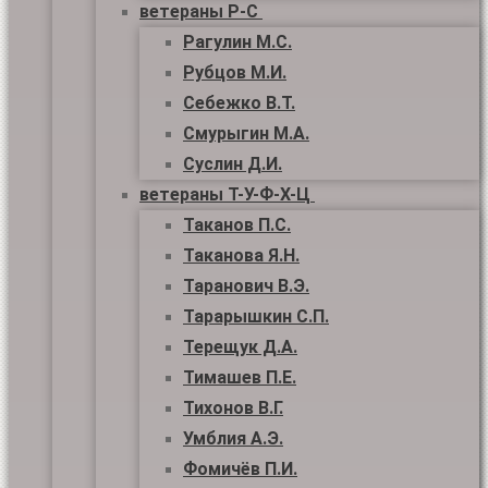
ветераны Р-С
Рагулин М.С.
Рубцов М.И.
Себежко В.Т.
Смурыгин М.А.
Суслин Д.И.
ветераны Т-У-Ф-Х-Ц
Таканов П.С.
Таканова Я.Н.
Таранович В.Э.
Тарарышкин С.П.
Терещук Д.А.
Тимашев П.Е.
Тихонов В.Г.
Умблия А.Э.
Фомичёв П.И.