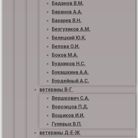
Баданов В.М.
Баранов А.А.
Бахарев В.Н.
Безгузиков А.М.
Белецкий Ю.К.
Белова О.И.
Боков М.А.
Будников Н.С.
Букашкина А.А.
Бурдейный А.С.
ветераны В-Г
Вершкович С.А.
Ворожцов П.Д.
Вощиков И.И.
Гулевых В.П.
ветераны Д-Е-Ж