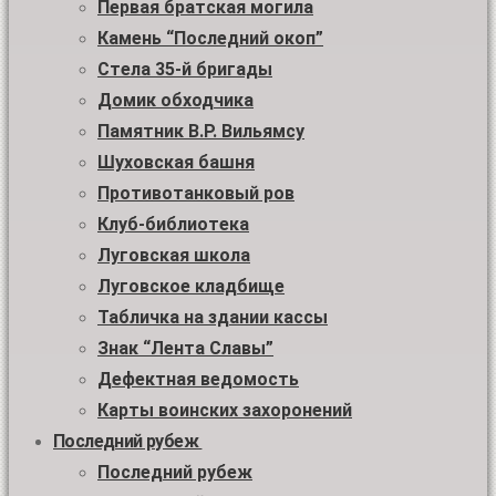
Первая братская могила
Камень “Последний окоп”
Стела 35-й бригады
Домик обходчика
Памятник В.Р. Вильямсу
Шуховская башня
Противотанковый ров
Клуб-библиотека
Луговская школа
Луговское кладбище
Табличка на здании кассы
Знак “Лента Славы”
Дефектная ведомость
Карты воинских захоронений
Последний рубеж
Последний рубеж