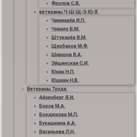
Фролов С.В.
ветераны Ч-Ш-Щ-Э-Ю-Я
Чикмарёв И.П.
Чувило В.М.
Штукарёв В.М.
Щербаков М.Ф.
Ширшов В.А.
Эйшинская С.И.
Юкин Н.П.
Юшкин Н.В.
Ветераны Труда
Айзенберг В.И.
Боков М.А.
Бордюкова М.П.
Букашкина А.А.
Васильева Л.Н.