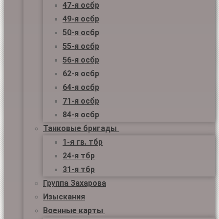
47-я осбр
49-я осбр
50-я осбр
55-я осбр
56-я осбр
62-я осбр
64-я осбр
71-я осбр
84-я осбр
Танковые бригады
1-я гв. тбр
24-я тбр
31-я тбр
Группа Захарова
Изыскания
Военные карты