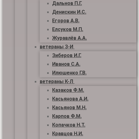
Дальнов П.Г.
Денискин И.С.
Егоров А.В.
Елсуков М.П.
Журавлёв А.А.
ветераны З-И
Зиберов И.Г.
Иванов С.А.
Илюшенко Г.В.
ветераны К-Л
Казаков Ф.М.
Касьянова А.И.
Касьянов М.Н.
Карпов Ф.М.
Копачков Н.Т.
Кравцов Н.И.