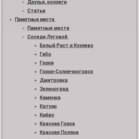
Друзья, коллеги
Статьи
Памятные места
Памятные места
Соседи Луговой
Белый Раст и Кузяево
Габо
Горки
Горки-Солнечногорск
Дмитровка
Зеленоград
Каменка
Катуар
Киёво
Красная Горка
Красная Поляна