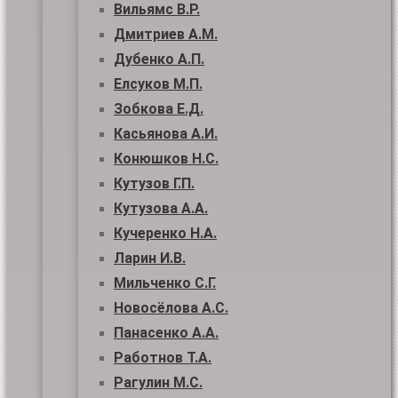
Вильямс В.Р.
Дмитриев А.М.
Дубенко А.П.
Елсуков М.П.
Зобкова Е.Д.
Касьянова А.И.
Конюшков Н.С.
Кутузов Г.П.
Кутузова А.А.
Кучеренко Н.А.
Ларин И.В.
Мильченко С.Г.
Новосёлова А.С.
Панасенко А.А.
Работнов Т.А.
Рагулин М.С.