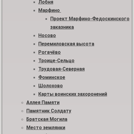
Лобня
Марфино
Проект Марфино-Федоскинского
заказника
Носово
Перемиловская высота
Рогачёво
Троице-Сельцо
Трудовая-Северная
Фоминское
Шолохово
Карты воинских захоронений
Аллея Памяти
Памятник Солдату
Братская Могила
Место землянки