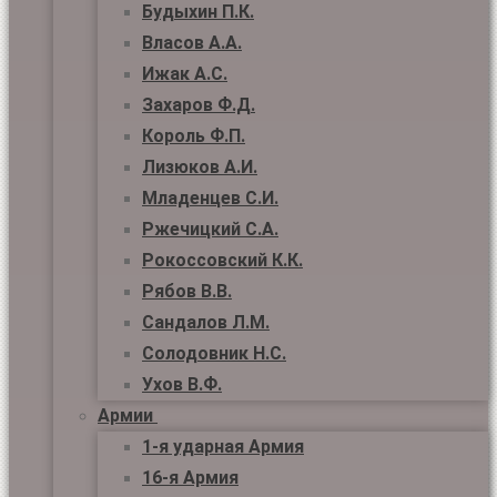
Будыхин П.К.
Власов А.А.
Ижак А.С.
Захаров Ф.Д.
Король Ф.П.
Лизюков А.И.
Младенцев С.И.
Ржечицкий С.А.
Рокоссовский К.К.
Рябов В.В.
Сандалов Л.М.
Солодовник Н.С.
Ухов В.Ф.
Армии
1-я ударная Армия
16-я Армия