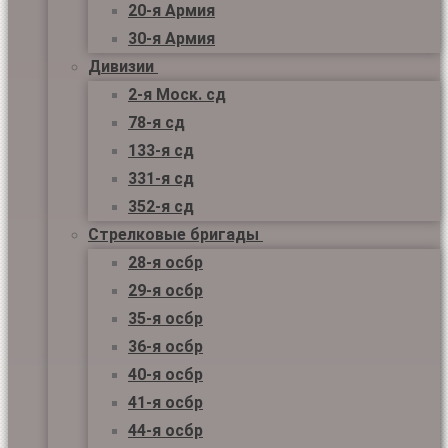
20-я Армия
30-я Армия
Дивизии
2-я Моск. сд
78-я сд
133-я сд
331-я сд
352-я сд
Стрелковые бригады
28-я осбр
29-я осбр
35-я осбр
36-я осбр
40-я осбр
41-я осбр
44-я осбр