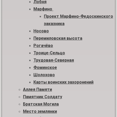
Лобня
Марфино
Проект Марфино-Федоскинского
заказника
Носово
Перемиловская высота
Рогачёво
Троице-Сельцо
Трудовая-Северная
Фоминское
Шолохово
Карты воинских захоронений
Аллея Памяти
Памятник Солдату
Братская Могила
Место землянки