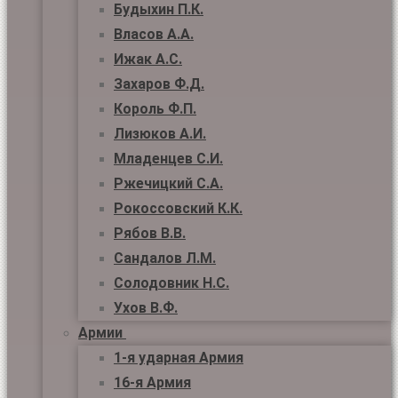
Будыхин П.К.
Власов А.А.
Ижак А.С.
Захаров Ф.Д.
Король Ф.П.
Лизюков А.И.
Младенцев С.И.
Ржечицкий С.А.
Рокоссовский К.К.
Рябов В.В.
Сандалов Л.М.
Солодовник Н.С.
Ухов В.Ф.
Армии
1-я ударная Армия
16-я Армия