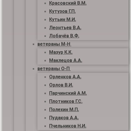
Красовский В.М.
Кутузов Г.П.
Кутьин М.И.
Леонтьев В.А.
Лобачёв В.Ф.
ветераны М-Н
Мазур К.К.
Маклецов А.А.
ветераны О-П
Орленков А.А.
Орлов В.И.
Парчинский А.М.
Плотников Г.С.
Полехин М.П.
Пудаков А.А.
Пчельников Н.И.