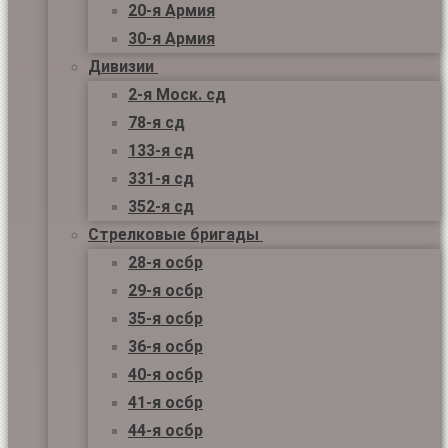
20-я Армия
30-я Армия
Дивизии
2-я Моск. сд
78-я сд
133-я сд
331-я сд
352-я сд
Стрелковые бригады
28-я осбр
29-я осбр
35-я осбр
36-я осбр
40-я осбр
41-я осбр
44-я осбр