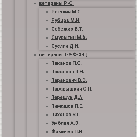
ветераны Р-С
Рагулин М.С.
Рубцов М.И.
Себежко В.Т.
Смурыгин М.А.
Суслин Д.И.
ветераны Т-У-Ф-Х-Ц
Таканов П.С.
Таканова Я.Н.
Таранович В.Э.
Тарарышкин С.П.
Терещук Д.А.
Тимашев П.Е.
Тихонов В.Г.
Умблия А.Э.
Фомичёв П.И.