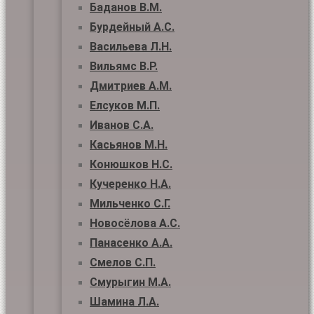
Баданов В.М.
Бурдейный А.С.
Васильева Л.Н.
Вильямс В.Р.
Дмитриев А.М.
Елсуков М.П.
Иванов С.А.
Касьянов М.Н.
Конюшков Н.С.
Кучеренко Н.А.
Мильченко С.Г.
Новосёлова А.С.
Панасенко А.А.
Смелов С.П.
Смурыгин М.А.
Шамина Л.А.