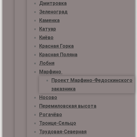
Дмитровка
Зеленоград
Каменка
Катуар
Киёво
Красная Горка
Красная Поляна
Лобня
Марфино
Проект Марфино-Федоскинского
заказника
Носово
Перемиловская высота
Рогачёво
Троице-Сельцо
Трудовая-Северная