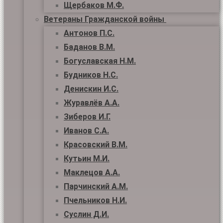
Щербаков М.Ф.
Ветераны Гражданской войны
Антонов П.С.
Баданов В.М.
Богуславская Н.М.
Будников Н.С.
Денискин И.С.
Журавлёв А.А.
Зиберов И.Г.
Иванов С.А.
Красовский В.М.
Кутьин М.И.
Маклецов А.А.
Парчинский А.М.
Пчельников Н.И.
Суслин Д.И.