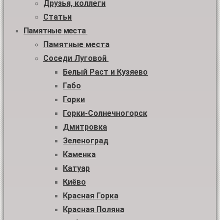
Друзья, коллеги
Статьи
Памятные места
Памятные места
Соседи Луговой
Белый Раст и Кузяево
Габо
Горки
Горки-Солнечногорск
Дмитровка
Зеленоград
Каменка
Катуар
Киёво
Красная Горка
Красная Поляна