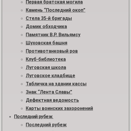
Первая братская могила
Камень “Последний окоп”
Стела 35-й бригады
Домик обходчика
Памятник В.Р. Вильямсу
Шуховская башня
Противотанковый ров
Клуб-библиотека
Луговская школа
Луговское кладбище
Табличка на здании кассы
Знак “Лента Славы”
Дефектная ведомость
Карты воинских захоронений
Последний рубеж
Последний рубеж