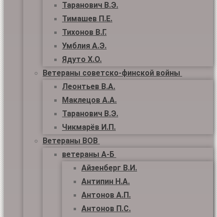
Таранович В.Э.
Тимашев П.Е.
Тихонов В.Г.
Умблия А.Э.
Ядуто Х.О.
Ветераны советско-финской войны
Леонтьев В.А.
Маклецов А.А.
Таранович В.Э.
Чикмарёв И.П.
Ветераны ВОВ
ветераны А-Б
Айзенберг В.И.
Антипин Н.А.
Антонов А.П.
Антонов П.С.