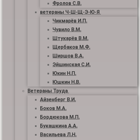
Фролов С.В.
ветераны Ч-Ш-Щ-Э-Ю-Я
Чикмарёв И.П.
Чувило В.М.
Штукарёв В.М.
Щербаков М.Ф.
Ширшов В.А.
Эйшинская С.И.
Юкин Н.П.
Юшкин Н.В.
Ветераны Труда
Айзенберг В.И.
Боков М.А.
Бордюкова М.П.
Букашкина А.А.
Васильева Л.Н.