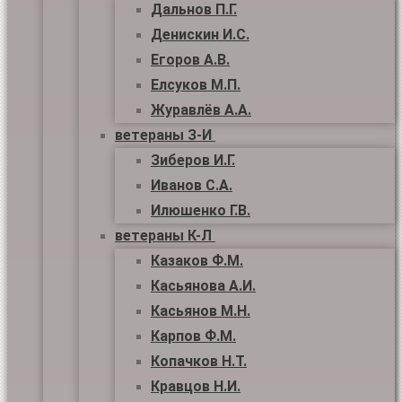
Дальнов П.Г.
Денискин И.С.
Егоров А.В.
Елсуков М.П.
Журавлёв А.А.
ветераны З-И
Зиберов И.Г.
Иванов С.А.
Илюшенко Г.В.
ветераны К-Л
Казаков Ф.М.
Касьянова А.И.
Касьянов М.Н.
Карпов Ф.М.
Копачков Н.Т.
Кравцов Н.И.