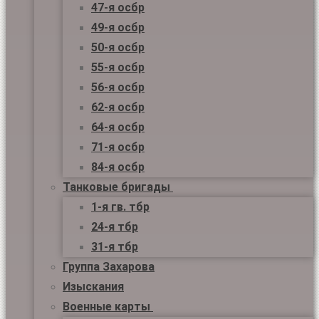
47-я осбр
49-я осбр
50-я осбр
55-я осбр
56-я осбр
62-я осбр
64-я осбр
71-я осбр
84-я осбр
Танковые бригады
1-я гв. тбр
24-я тбр
31-я тбр
Группа Захарова
Изыскания
Военные карты