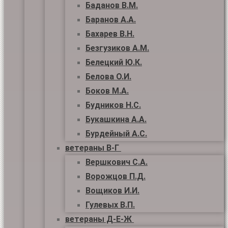
Баданов В.М.
Баранов А.А.
Бахарев В.Н.
Безгузиков А.М.
Белецкий Ю.К.
Белова О.И.
Боков М.А.
Будников Н.С.
Букашкина А.А.
Бурдейный А.С.
ветераны В-Г
Вершкович С.А.
Ворожцов П.Д.
Вощиков И.И.
Гулевых В.П.
ветераны Д-Е-Ж