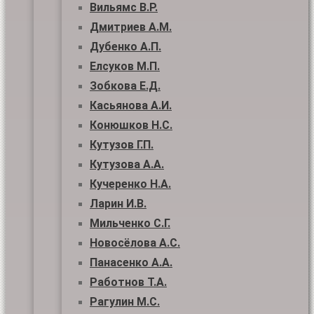
Вильямс В.Р.
Дмитриев А.М.
Дубенко А.П.
Елсуков М.П.
Зобкова Е.Д.
Касьянова А.И.
Конюшков Н.С.
Кутузов Г.П.
Кутузова А.А.
Кучеренко Н.А.
Ларин И.В.
Мильченко С.Г.
Новосёлова А.С.
Панасенко А.А.
Работнов Т.А.
Рагулин М.С.