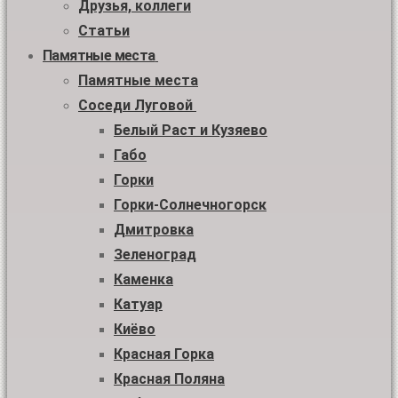
Друзья, коллеги
Статьи
Памятные места
Памятные места
Соседи Луговой
Белый Раст и Кузяево
Габо
Горки
Горки-Солнечногорск
Дмитровка
Зеленоград
Каменка
Катуар
Киёво
Красная Горка
Красная Поляна