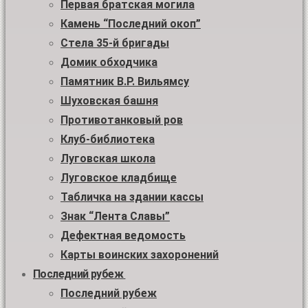
Первая братская могила
Камень “Последний окоп”
Стела 35-й бригады
Домик обходчика
Памятник В.Р. Вильямсу
Шуховская башня
Противотанковый ров
Клуб-библиотека
Луговская школа
Луговское кладбище
Табличка на здании кассы
Знак “Лента Славы”
Дефектная ведомость
Карты воинских захоронений
Последний рубеж
Последний рубеж