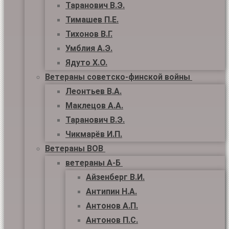
Таранович В.Э.
Тимашев П.Е.
Тихонов В.Г.
Умблия А.Э.
Ядуто Х.О.
Ветераны советско-финской войны
Леонтьев В.А.
Маклецов А.А.
Таранович В.Э.
Чикмарёв И.П.
Ветераны ВОВ
ветераны А-Б
Айзенберг В.И.
Антипин Н.А.
Антонов А.П.
Антонов П.С.