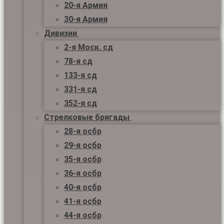
20-я Армия
30-я Армия
Дивизии
2-я Моск. сд
78-я сд
133-я сд
331-я сд
352-я сд
Стрелковые бригады
28-я осбр
29-я осбр
35-я осбр
36-я осбр
40-я осбр
41-я осбр
44-я осбр