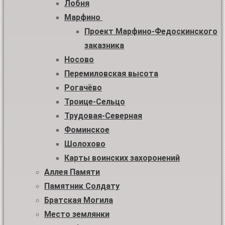
Лобня
Марфино
Проект Марфино-Федоскинского
заказника
Носово
Перемиловская высота
Рогачёво
Троице-Сельцо
Трудовая-Северная
Фоминское
Шолохово
Карты воинских захоронений
Аллея Памяти
Памятник Солдату
Братская Могила
Место землянки