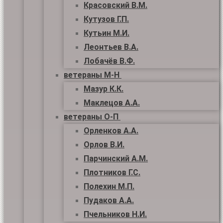
Красовский В.М.
Кутузов Г.П.
Кутьин М.И.
Леонтьев В.А.
Лобачёв В.Ф.
ветераны М-Н
Мазур К.К.
Маклецов А.А.
ветераны О-П
Орленков А.А.
Орлов В.И.
Парчинский А.М.
Плотников Г.С.
Полехин М.П.
Пудаков А.А.
Пчельников Н.И.