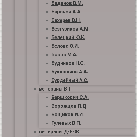
Баданов В.М.
Баранов А.А.
Бахарев В.Н.
Безгузиков А.М.
Белецкий Ю.К.
Белова О.И.
Боков М.А.
Будников Н.С.
Букашкина А.А.
Бурдейный А.С.
ветераны В-Г
Вершкович С.А.
Ворожцов П.Д.
Вощиков И.И.
Гулевых В.П.
ветераны Д-Е-Ж