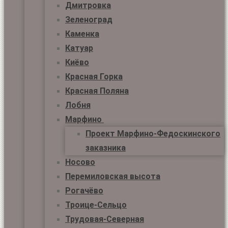
Дмитровка
Зеленоград
Каменка
Катуар
Киёво
Красная Горка
Красная Поляна
Лобня
Марфино
Проект Марфино-Федоскинского
заказника
Носово
Перемиловская высота
Рогачёво
Троице-Сельцо
Трудовая-Северная