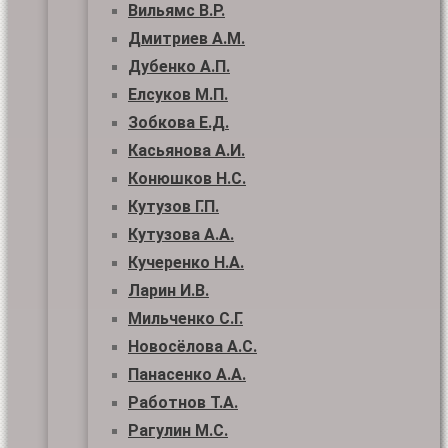
Вильямс В.Р.
Дмитриев А.М.
Дубенко А.П.
Елсуков М.П.
Зобкова Е.Д.
Касьянова А.И.
Конюшков Н.С.
Кутузов Г.П.
Кутузова А.А.
Кучеренко Н.А.
Ларин И.В.
Мильченко С.Г.
Новосёлова А.С.
Панасенко А.А.
Работнов Т.А.
Рагулин М.С.