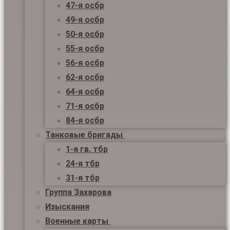
47-я осбр
49-я осбр
50-я осбр
55-я осбр
56-я осбр
62-я осбр
64-я осбр
71-я осбр
84-я осбр
Танковые бригады
1-я гв. тбр
24-я тбр
31-я тбр
Группа Захарова
Изыскания
Военные карты