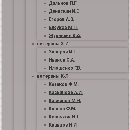
Дальнов П.Г.
Денискин И.С.
Егоров А.В.
Елсуков М.П.
Журавлёв А.А.
ветераны З-И
Зиберов И.Г.
Иванов С.А.
Илюшенко Г.В.
ветераны К-Л
Казаков Ф.М.
Касьянова А.И.
Касьянов М.Н.
Карпов Ф.М.
Копачков Н.Т.
Кравцов Н.И.