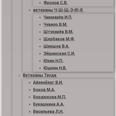
Фролов С.В.
ветераны Ч-Ш-Щ-Э-Ю-Я
Чикмарёв И.П.
Чувило В.М.
Штукарёв В.М.
Щербаков М.Ф.
Ширшов В.А.
Эйшинская С.И.
Юкин Н.П.
Юшкин Н.В.
Ветераны Труда
Айзенберг В.И.
Боков М.А.
Бордюкова М.П.
Букашкина А.А.
Васильева Л.Н.