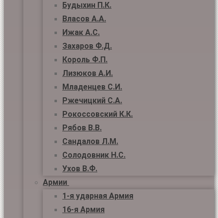
Будыхин П.К.
Власов А.А.
Ижак А.С.
Захаров Ф.Д.
Король Ф.П.
Лизюков А.И.
Младенцев С.И.
Ржечицкий С.А.
Рокоссовский К.К.
Рябов В.В.
Сандалов Л.М.
Солодовник Н.С.
Ухов В.Ф.
Армии
1-я ударная Армия
16-я Армия