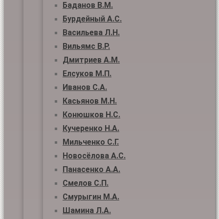
Баданов В.М.
Бурдейный А.С.
Васильева Л.Н.
Вильямс В.Р.
Дмитриев А.М.
Елсуков М.П.
Иванов С.А.
Касьянов М.Н.
Конюшков Н.С.
Кучеренко Н.А.
Мильченко С.Г.
Новосёлова А.С.
Панасенко А.А.
Смелов С.П.
Смурыгин М.А.
Шамина Л.А.