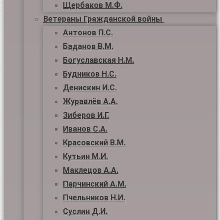
Щербаков М.Ф.
Ветераны Гражданской войны
Антонов П.С.
Баданов В.М.
Богуславская Н.М.
Будников Н.С.
Денискин И.С.
Журавлёв А.А.
Зиберов И.Г.
Иванов С.А.
Красовский В.М.
Кутьин М.И.
Маклецов А.А.
Парчинский А.М.
Пчельников Н.И.
Суслин Д.И.