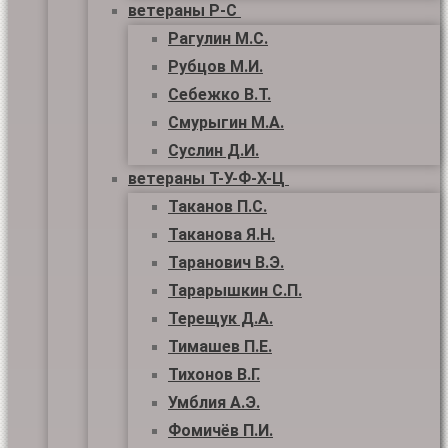
ветераны Р-С
Рагулин М.С.
Рубцов М.И.
Себежко В.Т.
Смурыгин М.А.
Суслин Д.И.
ветераны Т-У-Ф-Х-Ц
Таканов П.С.
Таканова Я.Н.
Таранович В.Э.
Тарарышкин С.П.
Терещук Д.А.
Тимашев П.Е.
Тихонов В.Г.
Умблия А.Э.
Фомичёв П.И.