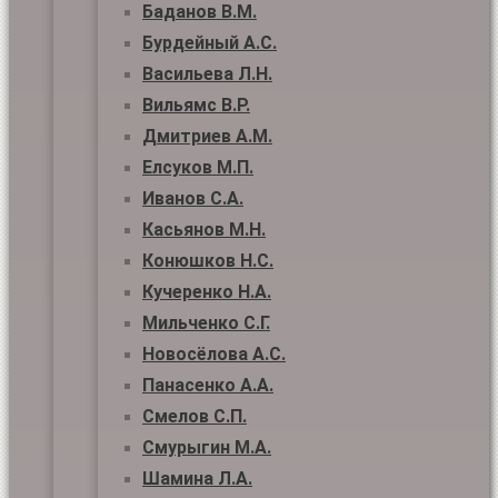
Баданов В.М.
Бурдейный А.С.
Васильева Л.Н.
Вильямс В.Р.
Дмитриев А.М.
Елсуков М.П.
Иванов С.А.
Касьянов М.Н.
Конюшков Н.С.
Кучеренко Н.А.
Мильченко С.Г.
Новосёлова А.С.
Панасенко А.А.
Смелов С.П.
Смурыгин М.А.
Шамина Л.А.