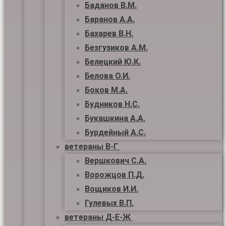
Баданов В.М.
Баранов А.А.
Бахарев В.Н.
Безгузиков А.М.
Белецкий Ю.К.
Белова О.И.
Боков М.А.
Будников Н.С.
Букашкина А.А.
Бурдейный А.С.
ветераны В-Г
Вершкович С.А.
Ворожцов П.Д.
Вощиков И.И.
Гулевых В.П.
ветераны Д-Е-Ж