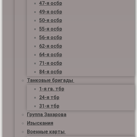
47-я осбр
49-я осбр
50-я осбр
55-я осбр
56-я осбр
62-я осбр
64-я осбр
71-я осбр
84-я осбр
Танковые бригады
1-я гв. тбр
24-я тбр
31-я тбр
Группа Захарова
Изыскания
Военные карты