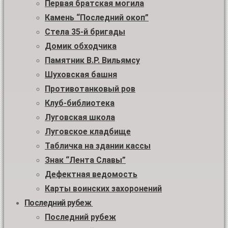
Первая братская могила
Камень “Последний окоп”
Стела 35-й бригады
Домик обходчика
Памятник В.Р. Вильямсу
Шуховская башня
Противотанковый ров
Клуб-библиотека
Луговская школа
Луговское кладбище
Табличка на здании кассы
Знак “Лента Славы”
Дефектная ведомость
Карты воинских захоронений
Последний рубеж
Последний рубеж