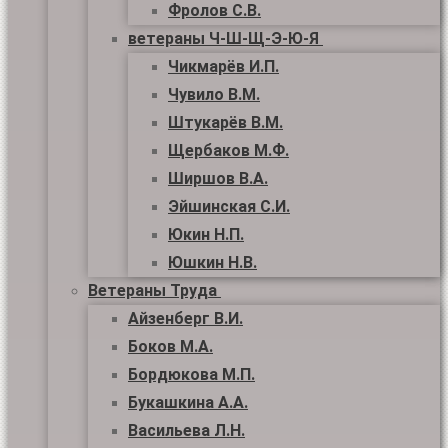
Фролов С.В.
ветераны Ч-Ш-Щ-Э-Ю-Я
Чикмарёв И.П.
Чувило В.М.
Штукарёв В.М.
Щербаков М.Ф.
Ширшов В.А.
Эйшинская С.И.
Юкин Н.П.
Юшкин Н.В.
Ветераны Труда
Айзенберг В.И.
Боков М.А.
Бордюкова М.П.
Букашкина А.А.
Васильева Л.Н.