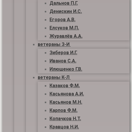
Дальнов П.Г.
Денискин И.С.
Егоров А.В.
Елсуков М.П.
Журавлёв А.А.
ветераны З-И
Зиберов И.Г.
Иванов С.А.
Илюшенко Г.В.
ветераны К-Л
Казаков Ф.М.
Касьянова А.И.
Касьянов М.Н.
Карпов Ф.М.
Копачков Н.Т.
Кравцов Н.И.