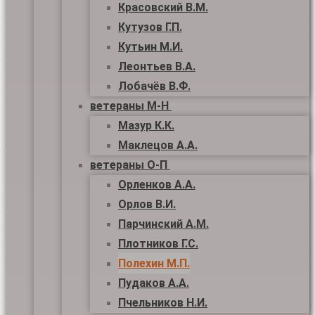
Красовский В.М.
Кутузов Г.П.
Кутьин М.И.
Леонтьев В.А.
Лобачёв В.Ф.
ветераны М-Н
Мазур К.К.
Маклецов А.А.
ветераны О-П
Орленков А.А.
Орлов В.И.
Парчинский А.М.
Плотников Г.С.
Полехин М.П.
Пудаков А.А.
Пчельников Н.И.