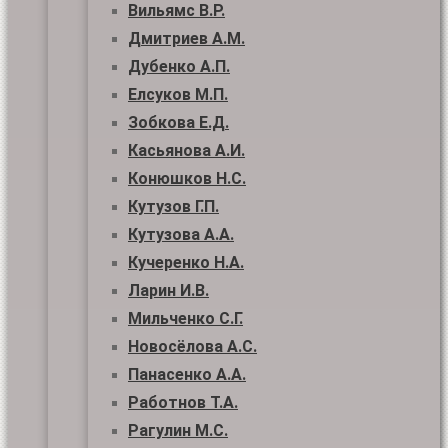
Вильямс В.Р.
Дмитриев А.М.
Дубенко А.П.
Елсуков М.П.
Зобкова Е.Д.
Касьянова А.И.
Конюшков Н.С.
Кутузов Г.П.
Кутузова А.А.
Кучеренко Н.А.
Ларин И.В.
Мильченко С.Г.
Новосёлова А.С.
Панасенко А.А.
Работнов Т.А.
Рагулин М.С.