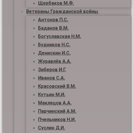
Щербаков М.Ф.
Ветераны Гражданской войны
Антонов П.С.
Баданов В.М.
Богуславская Н.М.
Будников Н.С.
Денискин И.С.
Журавлёв А.А.
Зиберов И.Г.
Иванов С.А.
Красовский В.М.
Кутьин М.И.
Маклецов А.А.
Парчинский А.М.
Пчельников Н.И.
Суслин Д.И.