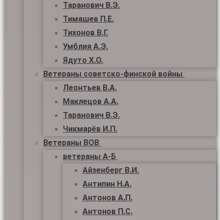
Таранович В.Э.
Тимашев П.Е.
Тихонов В.Г.
Умблия А.Э.
Ядуто Х.О.
Ветераны советско-финской войны
Леонтьев В.А.
Маклецов А.А.
Таранович В.Э.
Чикмарёв И.П.
Ветераны ВОВ
ветераны А-Б
Айзенберг В.И.
Антипин Н.А.
Антонов А.П.
Антонов П.С.