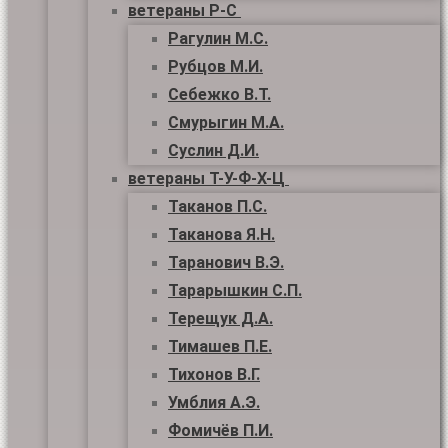
ветераны Р-С
Рагулин М.С.
Рубцов М.И.
Себежко В.Т.
Смурыгин М.А.
Суслин Д.И.
ветераны Т-У-Ф-Х-Ц
Таканов П.С.
Таканова Я.Н.
Таранович В.Э.
Тарарышкин С.П.
Терещук Д.А.
Тимашев П.Е.
Тихонов В.Г.
Умблия А.Э.
Фомичёв П.И.