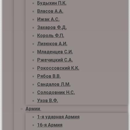
Будыхин П.К.
Власов А.А.
Ижак А.С.
Захаров Ф.Д.
Король Ф.П.
Лизюков А.И.
Младенцев С.И.
Ржечицкий С.А.
Рокоссовский К.К.
Рябов В.В.
Сандалов Л.М.
Солодовник Н.С.
Ухов В.Ф.
Армии
1-я ударная Армия
16-я Армия