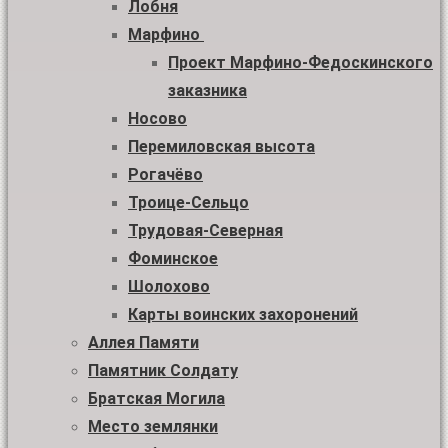
Лобня
Марфино
Проект Марфино-Федоскинского
заказника
Носово
Перемиловская высота
Рогачёво
Троице-Сельцо
Трудовая-Северная
Фоминское
Шолохово
Карты воинских захоронений
Аллея Памяти
Памятник Солдату
Братская Могила
Место землянки