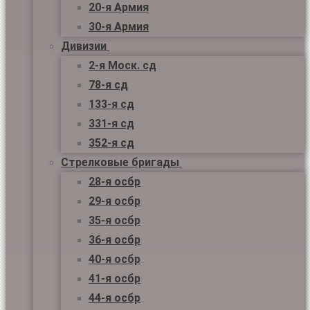
20-я Армия
30-я Армия
Дивизии
2-я Моск. сд
78-я сд
133-я сд
331-я сд
352-я сд
Стрелковые бригады
28-я осбр
29-я осбр
35-я осбр
36-я осбр
40-я осбр
41-я осбр
44-я осбр