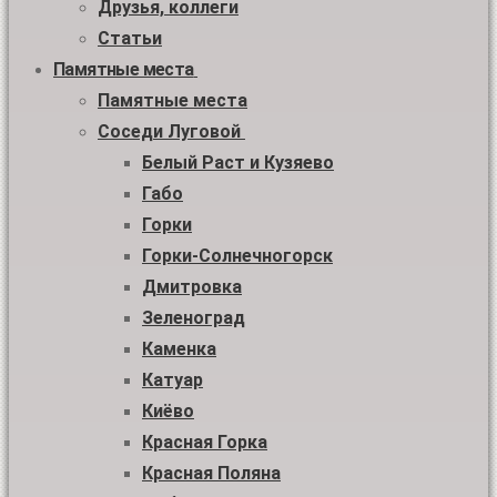
Друзья, коллеги
Статьи
Памятные места
Памятные места
Соседи Луговой
Белый Раст и Кузяево
Габо
Горки
Горки-Солнечногорск
Дмитровка
Зеленоград
Каменка
Катуар
Киёво
Красная Горка
Красная Поляна