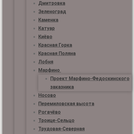
Дмитровка
Зеленоград
Каменка
Катуар
Киёво
Красная Горка
Красная Поляна
Лобня
Марфино
Проект Марфино-Федоскинского
заказника
Носово
Перемиловская высота
Рогачёво
Троице-Сельцо
Трудовая-Северная