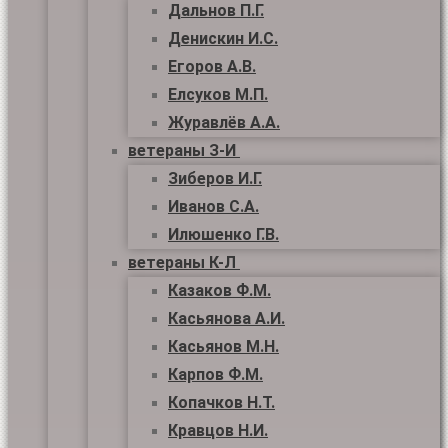
Дальнов П.Г.
Денискин И.С.
Егоров А.В.
Елсуков М.П.
Журавлёв А.А.
ветераны З-И
Зиберов И.Г.
Иванов С.А.
Илюшенко Г.В.
ветераны К-Л
Казаков Ф.М.
Касьянова А.И.
Касьянов М.Н.
Карпов Ф.М.
Копачков Н.Т.
Кравцов Н.И.