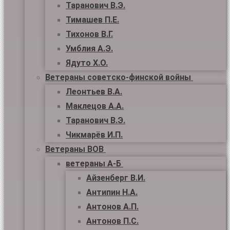
Таранович В.Э.
Тимашев П.Е.
Тихонов В.Г.
Умблия А.Э.
Ядуто Х.О.
Ветераны советско-финской войны
Леонтьев В.А.
Маклецов А.А.
Таранович В.Э.
Чикмарёв И.П.
Ветераны ВОВ
ветераны А-Б
Айзенберг В.И.
Антипин Н.А.
Антонов А.П.
Антонов П.С.