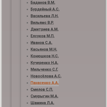
Баданов В.М.
Бурдейный А.С.
Васильева Л.Н.
Вильямс В.Р.
Дмитриев А.М.
Елсуков М.П.
Иванов С.А.
Касьянов М.Н.
Конюшков Н.С.
Кучеренко Н.А.
Мильченко С.Г.
Новосёлова А.С.
Панасенко А.А.
Смелов С.П.
Смурыгин М.А.
Шамина Л.А.