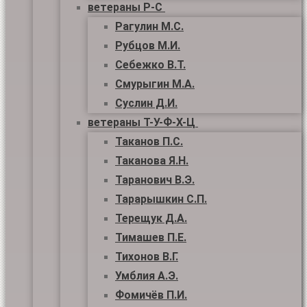
ветераны Р-С
Рагулин М.С.
Рубцов М.И.
Себежко В.Т.
Смурыгин М.А.
Суслин Д.И.
ветераны Т-У-Ф-Х-Ц
Таканов П.С.
Таканова Я.Н.
Таранович В.Э.
Тарарышкин С.П.
Терещук Д.А.
Тимашев П.Е.
Тихонов В.Г.
Умблия А.Э.
Фомичёв П.И.