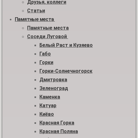
Друзья, коллеги
Статьи
Памятные места
Памятные места
Соседи Луговой
Белый Раст и Кузяево
Габо
Горки
Горки-Солнечногорск
Дмитровка
Зеленоград
Каменка
Катуар
Киёво
Красная Горка
Красная Поляна