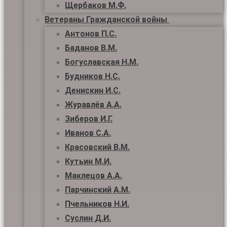
Щербаков М.Ф.
Ветераны Гражданской войны
Антонов П.С.
Баданов В.М.
Богуславская Н.М.
Будников Н.С.
Денискин И.С.
Журавлёв А.А.
Зиберов И.Г.
Иванов С.А.
Красовский В.М.
Кутьин М.И.
Маклецов А.А.
Парчинский А.М.
Пчельников Н.И.
Суслин Д.И.