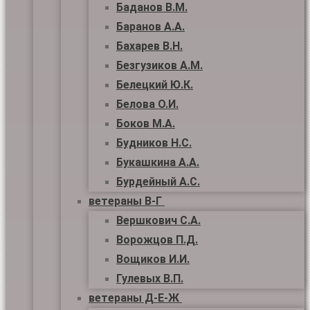
Баданов В.М.
Баранов А.А.
Бахарев В.Н.
Безгузиков А.М.
Белецкий Ю.К.
Белова О.И.
Боков М.А.
Будников Н.С.
Букашкина А.А.
Бурдейный А.С.
ветераны В-Г
Вершкович С.А.
Ворожцов П.Д.
Вощиков И.И.
Гулевых В.П.
ветераны Д-Е-Ж