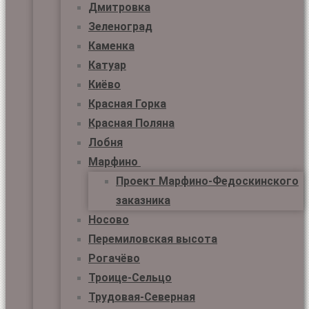
Дмитровка
Зеленоград
Каменка
Катуар
Киёво
Красная Горка
Красная Поляна
Лобня
Марфино
Проект Марфино-Федоскинского
заказника
Носово
Перемиловская высота
Рогачёво
Троице-Сельцо
Трудовая-Северная