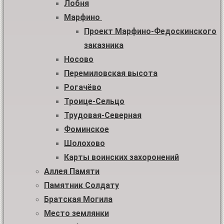
Лобня
Марфино
Проект Марфино-Федоскинского
заказника
Носово
Перемиловская высота
Рогачёво
Троице-Сельцо
Трудовая-Северная
Фоминское
Шолохово
Карты воинских захоронений
Аллея Памяти
Памятник Солдату
Братская Могила
Место землянки