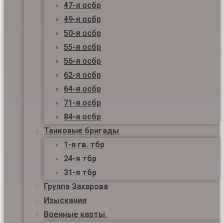
47-я осбр
49-я осбр
50-я осбр
55-я осбр
56-я осбр
62-я осбр
64-я осбр
71-я осбр
84-я осбр
Танковые бригады
1-я гв. тбр
24-я тбр
31-я тбр
Группа Захарова
Изыскания
Военные карты