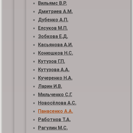
Вильямс В.Р.
Дмитриев А.М.
Дубенко А.П.
Елсуков М.П.
Зобкова Е.Д.
Касьянова А.И.
Конюшков Н.С.
Кутузов Г.П.
Кутузова А.А.
Кучеренко Н.А.
Ларин И.В.
Мильченко С.Г.
Новосёлова А.С.
Панасенко А.А.
Работнов Т.А.
Рагулин М.С.