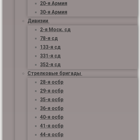
20-я Армия
30-я Армия
Дивизии
2-я Моск. сд
78-я сд
133-я сд
331-я сд
352-я сд
Стрелковые бригады
28-я осбр
29-я осбр
35-я осбр
36-я осбр
40-я осбр
41-я осбр
44-я осбр