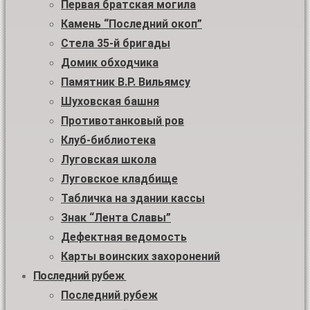
Первая братская могила
Камень “Последний окоп”
Стела 35-й бригады
Домик обходчика
Памятник В.Р. Вильямсу
Шуховская башня
Противотанковый ров
Клуб-библиотека
Луговская школа
Луговское кладбище
Табличка на здании кассы
Знак “Лента Славы”
Дефектная ведомость
Карты воинских захоронений
Последний рубеж
Последний рубеж