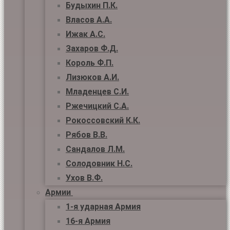
Будыхин П.К.
Власов А.А.
Ижак А.С.
Захаров Ф.Д.
Король Ф.П.
Лизюков А.И.
Младенцев С.И.
Ржечицкий С.А.
Рокоссовский К.К.
Рябов В.В.
Сандалов Л.М.
Солодовник Н.С.
Ухов В.Ф.
Армии
1-я ударная Армия
16-я Армия