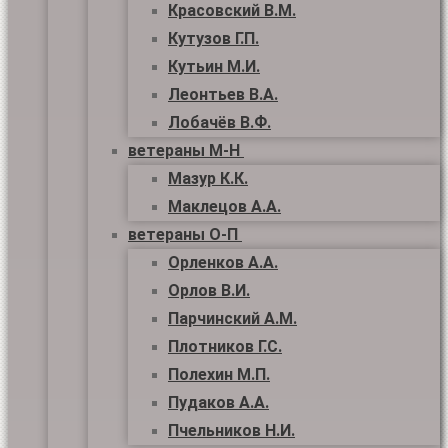
Красовский В.М.
Кутузов Г.П.
Кутьин М.И.
Леонтьев В.А.
Лобачёв В.Ф.
ветераны М-Н
Мазур К.К.
Маклецов А.А.
ветераны О-П
Орленков А.А.
Орлов В.И.
Парчинский А.М.
Плотников Г.С.
Полехин М.П.
Пудаков А.А.
Пчельников Н.И.