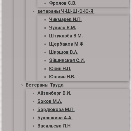
Фролов С.В.
ветераны Ч-Ш-Щ-Э-Ю-Я
Чикмарёв И.П.
Чувило В.М.
Штукарёв В.М.
Щербаков М.Ф.
Ширшов В.А.
Эйшинская С.И.
Юкин Н.П.
Юшкин Н.В.
Ветераны Труда
Айзенберг В.И.
Боков М.А.
Бордюкова М.П.
Букашкина А.А.
Васильева Л.Н.