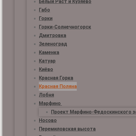
Белый Раст и Кузяево
Габо
Горки
Горки-Солнечногорск
Дмитровка
Зеленоград
Каменка
Катуар
Киёво
Красная Горка
Красная Поляна
Лобня
Марфино
Проект Марфино-Федоскинского з
Носово
Перемиловская высота