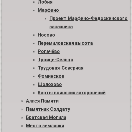
Лобня
Марфино
Проект Марфино-Федоскинского
заказника
Носово
Перемиловская высота
Рогачёво
Троице-Сельцо
Трудовая-Северная
Фоминское
Шолохово
Карты воинских захоронений
Аллея Памяти
Памятник Солдату
Братская Могила
Место землянки