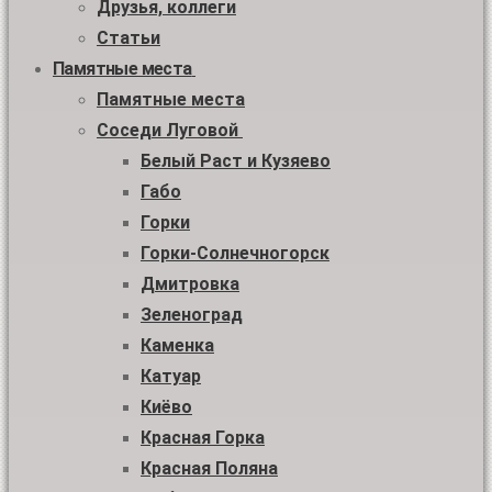
Друзья, коллеги
Статьи
Памятные места
Памятные места
Соседи Луговой
Белый Раст и Кузяево
Габо
Горки
Горки-Солнечногорск
Дмитровка
Зеленоград
Каменка
Катуар
Киёво
Красная Горка
Красная Поляна