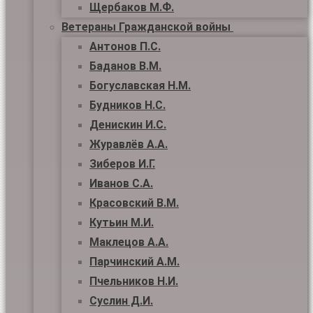
Щербаков М.Ф.
Ветераны Гражданской войны
Антонов П.С.
Баданов В.М.
Богуславская Н.М.
Будников Н.С.
Денискин И.С.
Журавлёв А.А.
Зиберов И.Г.
Иванов С.А.
Красовский В.М.
Кутьин М.И.
Маклецов А.А.
Парчинский А.М.
Пчельников Н.И.
Суслин Д.И.