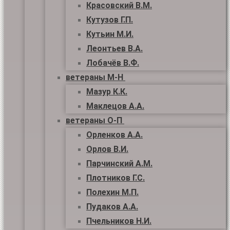
Красовский В.М.
Кутузов Г.П.
Кутьин М.И.
Леонтьев В.А.
Лобачёв В.Ф.
ветераны М-Н
Мазур К.К.
Маклецов А.А.
ветераны О-П
Орленков А.А.
Орлов В.И.
Парчинский А.М.
Плотников Г.С.
Полехин М.П.
Пудаков А.А.
Пчельников Н.И.