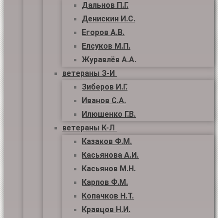
Дальнов П.Г.
Денискин И.С.
Егоров А.В.
Елсуков М.П.
Журавлёв А.А.
ветераны З-И
Зиберов И.Г.
Иванов С.А.
Илюшенко Г.В.
ветераны К-Л
Казаков Ф.М.
Касьянова А.И.
Касьянов М.Н.
Карпов Ф.М.
Копачков Н.Т.
Кравцов Н.И.