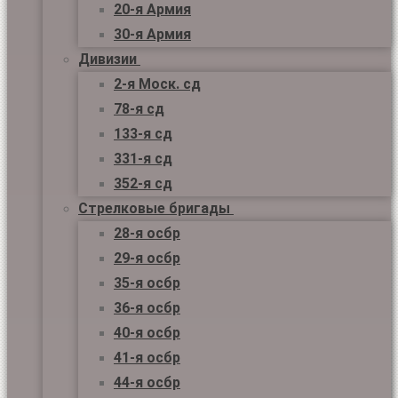
20-я Армия
30-я Армия
Дивизии
2-я Моск. сд
78-я сд
133-я сд
331-я сд
352-я сд
Стрелковые бригады
28-я осбр
29-я осбр
35-я осбр
36-я осбр
40-я осбр
41-я осбр
44-я осбр