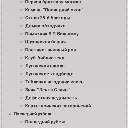
Первая братская могила
Камень “Последний окоп”
Стела 35-й бригады
Домик обходчика
Памятник В.Р. Вильямсу
Шуховская башня
Противотанковый ров
Клуб-библиотека
Луговская школа
Луговское кладбище
Табличка на здании кассы
Знак “Лента Славы”
Дефектная ведомость
Карты воинских захоронений
Последний рубеж
Последний рубеж