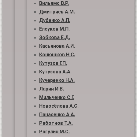
Вильямс В.Р.
Дмитриев А.М.
Дубенко А.П.
Елсуков М.П.
Зобкова Е.Д.
Касьянова А.И.
Конюшков Н.С.
Кутузов Г.П.
Кутузова А.А.
Кучеренко Н.А.
Ларин И.В.
Мильченко С.Г.
Новосёлова А.С.
Панасенко А.А.
Работнов Т.А.
Рагулин М.С.