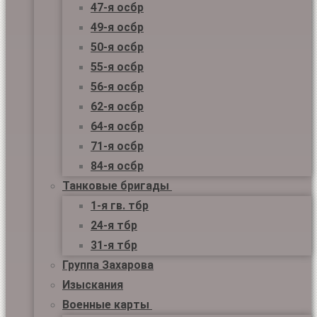
47-я осбр
49-я осбр
50-я осбр
55-я осбр
56-я осбр
62-я осбр
64-я осбр
71-я осбр
84-я осбр
Танковые бригады
1-я гв. тбр
24-я тбр
31-я тбр
Группа Захарова
Изыскания
Военные карты