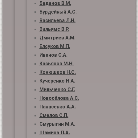
Баданов В.М.
Бурдейный А.С.
Васильева Л.Н.
Вильямс В.Р.
Дмитриев А.М.
Елсуков М.П.
Иванов С.А.
Касьянов М.Н.
Конюшков Н.С.
Кучеренко Н.А.
Мильченко С.Г.
Новосёлова А.С.
Панасенко А.А.
Смелов С.П.
Смурыгин М.А.
Шамина Л.А.