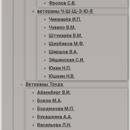
Фролов С.В.
ветераны Ч-Ш-Щ-Э-Ю-Я
Чикмарёв И.П.
Чувило В.М.
Штукарёв В.М.
Щербаков М.Ф.
Ширшов В.А.
Эйшинская С.И.
Юкин Н.П.
Юшкин Н.В.
Ветераны Труда
Айзенберг В.И.
Боков М.А.
Бордюкова М.П.
Букашкина А.А.
Васильева Л.Н.