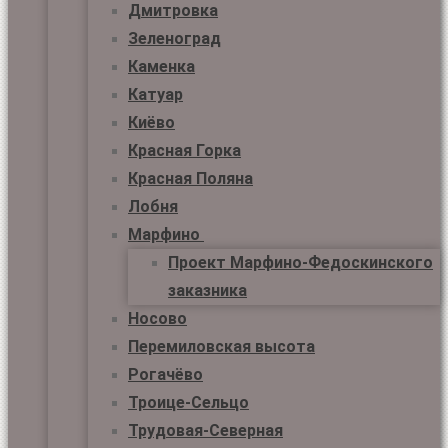
Дмитровка
Зеленоград
Каменка
Катуар
Киёво
Красная Горка
Красная Поляна
Лобня
Марфино
Проект Марфино-Федоскинского
заказника
Носово
Перемиловская высота
Рогачёво
Троице-Сельцо
Трудовая-Северная