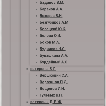
Баданов В.М.
Баранов А.А.
Бахарев В.Н.
Безгузиков А.М.
Белецкий Ю.К.
Белова О.И.
Боков М.А.
Будников Н.С.
Букашкина А.А.
Бурдейный А.С.
ветераны В-Г
Вершкович С.А.
Ворожцов П.Д.
Вощиков И.И.
Гулевых В.П.
ветераны Д-Е-Ж