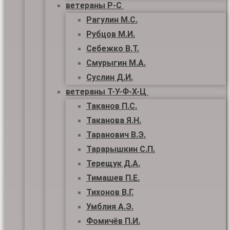
ветераны Р-С
Рагулин М.С.
Рубцов М.И.
Себежко В.Т.
Смурыгин М.А.
Суслин Д.И.
ветераны Т-У-Ф-Х-Ц
Таканов П.С.
Таканова Я.Н.
Таранович В.Э.
Тарарышкин С.П.
Терещук Д.А.
Тимашев П.Е.
Тихонов В.Г.
Умблия А.Э.
Фомичёв П.И.