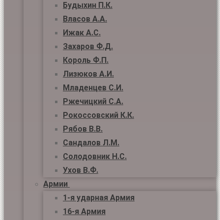
Будыхин П.К.
Власов А.А.
Ижак А.С.
Захаров Ф.Д.
Король Ф.П.
Лизюков А.И.
Младенцев С.И.
Ржечицкий С.А.
Рокоссовский К.К.
Рябов В.В.
Сандалов Л.М.
Солодовник Н.С.
Ухов В.Ф.
Армии
1-я ударная Армия
16-я Армия