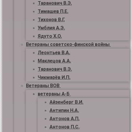
Таранович В.Э.
Тимашев П.Е.
Тихонов В.Г.
Умблия А.Э.
Ядуто Х.О.
Ветераны советско-финской войны
Леонтьев В.А.
Маклецов А.А.
Таранович В.Э.
Чикмарёв И.П.
Ветераны ВОВ
ветераны А-Б
Айзенберг В.И.
Антипин Н.А.
Антонов А.П.
Антонов П.С.