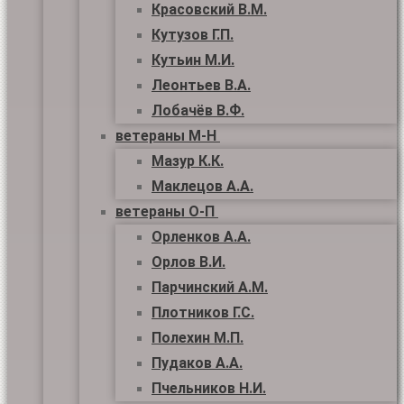
Красовский В.М.
Кутузов Г.П.
Кутьин М.И.
Леонтьев В.А.
Лобачёв В.Ф.
ветераны М-Н
Мазур К.К.
Маклецов А.А.
ветераны О-П
Орленков А.А.
Орлов В.И.
Парчинский А.М.
Плотников Г.С.
Полехин М.П.
Пудаков А.А.
Пчельников Н.И.