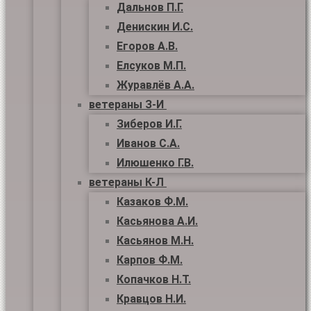
Дальнов П.Г.
Денискин И.С.
Егоров А.В.
Елсуков М.П.
Журавлёв А.А.
ветераны З-И
Зиберов И.Г.
Иванов С.А.
Илюшенко Г.В.
ветераны К-Л
Казаков Ф.М.
Касьянова А.И.
Касьянов М.Н.
Карпов Ф.М.
Копачков Н.Т.
Кравцов Н.И.