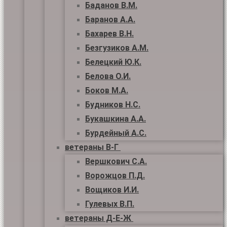
Баданов В.М.
Баранов А.А.
Бахарев В.Н.
Безгузиков А.М.
Белецкий Ю.К.
Белова О.И.
Боков М.А.
Будников Н.С.
Букашкина А.А.
Бурдейный А.С.
ветераны В-Г
Вершкович С.А.
Ворожцов П.Д.
Вощиков И.И.
Гулевых В.П.
ветераны Д-Е-Ж