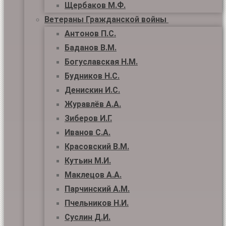
Щербаков М.Ф.
Ветераны Гражданской войны
Антонов П.С.
Баданов В.М.
Богуславская Н.М.
Будников Н.С.
Денискин И.С.
Журавлёв А.А.
Зиберов И.Г.
Иванов С.А.
Красовский В.М.
Кутьин М.И.
Маклецов А.А.
Парчинский А.М.
Пчельников Н.И.
Суслин Д.И.