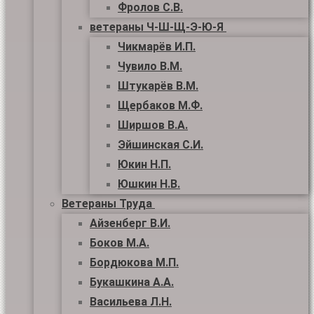
Фролов С.В.
ветераны Ч-Ш-Щ-Э-Ю-Я
Чикмарёв И.П.
Чувило В.М.
Штукарёв В.М.
Щербаков М.Ф.
Ширшов В.А.
Эйшинская С.И.
Юкин Н.П.
Юшкин Н.В.
Ветераны Труда
Айзенберг В.И.
Боков М.А.
Бордюкова М.П.
Букашкина А.А.
Васильева Л.Н.