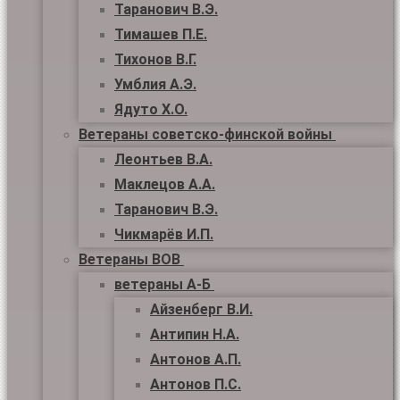
Таранович В.Э.
Тимашев П.Е.
Тихонов В.Г.
Умблия А.Э.
Ядуто Х.О.
Ветераны советско-финской войны
Леонтьев В.А.
Маклецов А.А.
Таранович В.Э.
Чикмарёв И.П.
Ветераны ВОВ
ветераны А-Б
Айзенберг В.И.
Антипин Н.А.
Антонов А.П.
Антонов П.С.