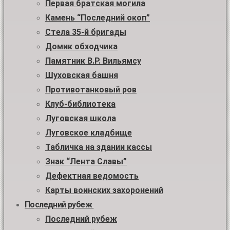
Первая братская могила
Камень “Последний окоп”
Стела 35-й бригады
Домик обходчика
Памятник В.Р. Вильямсу
Шуховская башня
Противотанковый ров
Клуб-библиотека
Луговская школа
Луговское кладбище
Табличка на здании кассы
Знак “Лента Славы”
Дефектная ведомость
Карты воинских захоронений
Последний рубеж
Последний рубеж