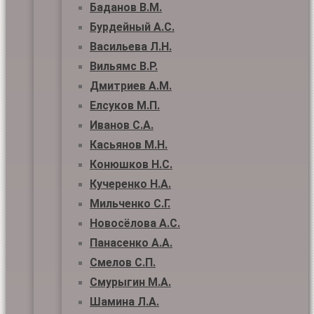
Баданов В.М.
Бурдейный А.С.
Васильева Л.Н.
Вильямс В.Р.
Дмитриев А.М.
Елсуков М.П.
Иванов С.А.
Касьянов М.Н.
Конюшков Н.С.
Кучеренко Н.А.
Мильченко С.Г.
Новосёлова А.С.
Панасенко А.А.
Смелов С.П.
Смурыгин М.А.
Шамина Л.А.