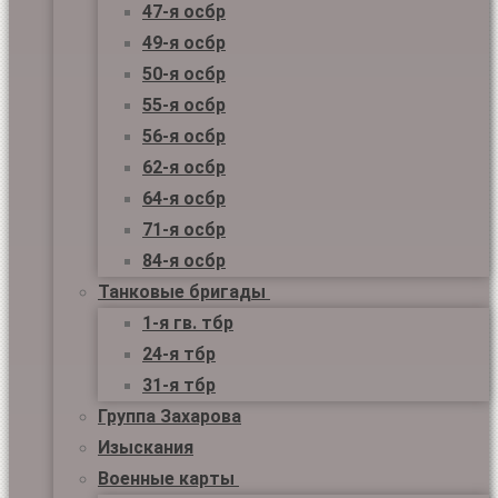
47-я осбр
49-я осбр
50-я осбр
55-я осбр
56-я осбр
62-я осбр
64-я осбр
71-я осбр
84-я осбр
Танковые бригады
1-я гв. тбр
24-я тбр
31-я тбр
Группа Захарова
Изыскания
Военные карты