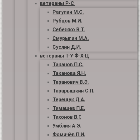
ветераны Р-С
Рагулин М.С.
Рубцов М.И.
Себежко В.Т.
Смурыгин М.А.
Суслин Д.И.
ветераны Т-У-Ф-Х-Ц
Таканов П.С.
Таканова Я.Н.
Таранович В.Э.
Тарарышкин С.П.
Терещук Д.А.
Тимашев П.Е.
Тихонов В.Г.
Умблия А.Э.
Фомичёв П.И.