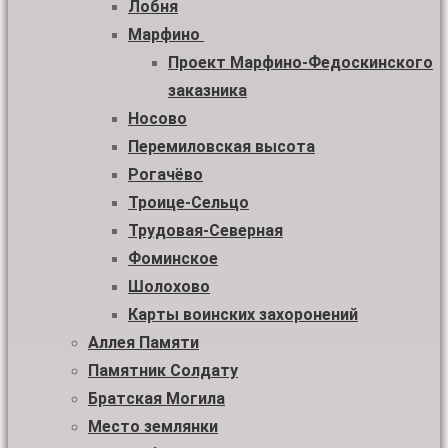
Лобня
Марфино
Проект Марфино-Федоскинского
заказника
Носово
Перемиловская высота
Рогачёво
Троице-Сельцо
Трудовая-Северная
Фоминское
Шолохово
Карты воинских захоронений
Аллея Памяти
Памятник Солдату
Братская Могила
Место землянки