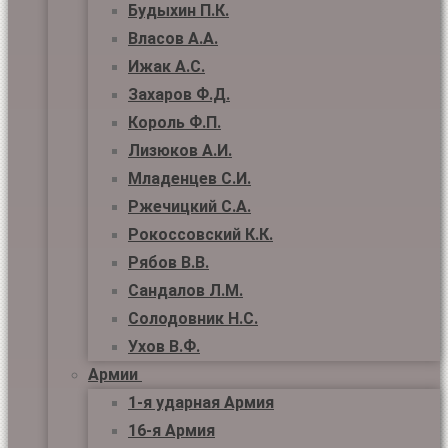
Будыхин П.К.
Власов А.А.
Ижак А.С.
Захаров Ф.Д.
Король Ф.П.
Лизюков А.И.
Младенцев С.И.
Ржечицкий С.А.
Рокоссовский К.К.
Рябов В.В.
Сандалов Л.М.
Солодовник Н.С.
Ухов В.Ф.
Армии
1-я ударная Армия
16-я Армия