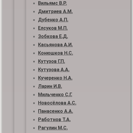
Вильямс В.Р.
Дмитриев А.М.
Дубенко А.П.
Елсуков М.П.
Зобкова Е.Д.
Касьянова А.И.
Конюшков Н.С.
Кутузов Г.П.
Кутузова А.А.
Кучеренко Н.А.
Ларин И.В.
Мильченко С.Г.
Новосёлова А.С.
Панасенко А.А.
Работнов Т.А.
Рагулин М.С.