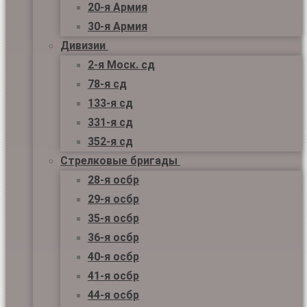
20-я Армия
30-я Армия
Дивизии
2-я Моск. сд
78-я сд
133-я сд
331-я сд
352-я сд
Стрелковые бригады
28-я осбр
29-я осбр
35-я осбр
36-я осбр
40-я осбр
41-я осбр
44-я осбр