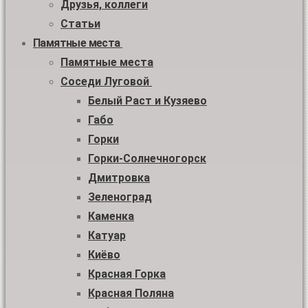
Друзья, коллеги
Статьи
Памятные места
Памятные места
Соседи Луговой
Белый Раст и Кузяево
Габо
Горки
Горки-Солнечногорск
Дмитровка
Зеленоград
Каменка
Катуар
Киёво
Красная Горка
Красная Поляна