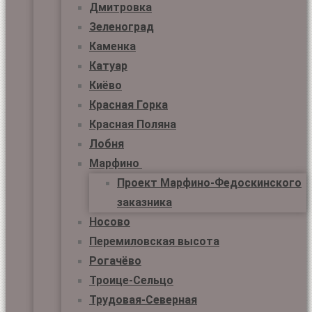
Дмитровка
Зеленоград
Каменка
Катуар
Киёво
Красная Горка
Красная Поляна
Лобня
Марфино
Проект Марфино-Федоскинского
заказника
Носово
Перемиловская высота
Рогачёво
Троице-Сельцо
Трудовая-Северная