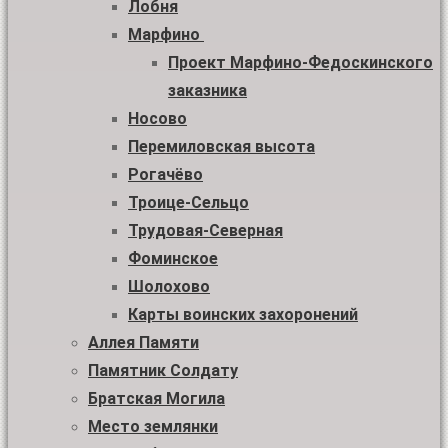
Лобня
Марфино
Проект Марфино-Федоскинского
заказника
Носово
Перемиловская высота
Рогачёво
Троице-Сельцо
Трудовая-Северная
Фоминское
Шолохово
Карты воинских захоронений
Аллея Памяти
Памятник Солдату
Братская Могила
Место землянки