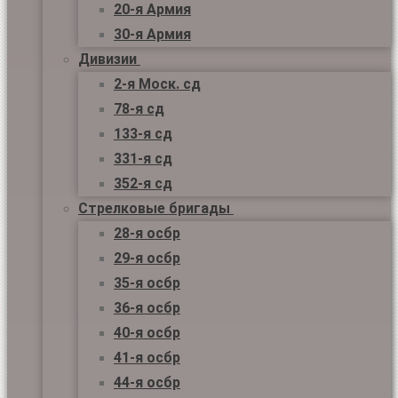
20-я Армия
30-я Армия
Дивизии
2-я Моск. сд
78-я сд
133-я сд
331-я сд
352-я сд
Стрелковые бригады
28-я осбр
29-я осбр
35-я осбр
36-я осбр
40-я осбр
41-я осбр
44-я осбр