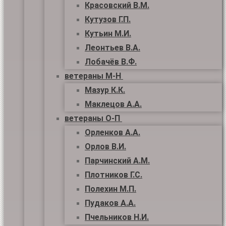
Красовский В.М.
Кутузов Г.П.
Кутьин М.И.
Леонтьев В.А.
Лобачёв В.Ф.
ветераны М-Н
Мазур К.К.
Маклецов А.А.
ветераны О-П
Орленков А.А.
Орлов В.И.
Парчинский А.М.
Плотников Г.С.
Полехин М.П.
Пудаков А.А.
Пчельников Н.И.