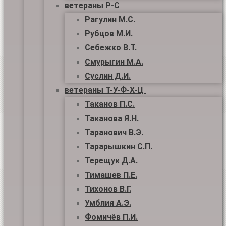
ветераны Р-С
Рагулин М.С.
Рубцов М.И.
Себежко В.Т.
Смурыгин М.А.
Суслин Д.И.
ветераны Т-У-Ф-Х-Ц
Таканов П.С.
Таканова Я.Н.
Таранович В.Э.
Тарарышкин С.П.
Терещук Д.А.
Тимашев П.Е.
Тихонов В.Г.
Умблия А.Э.
Фомичёв П.И.