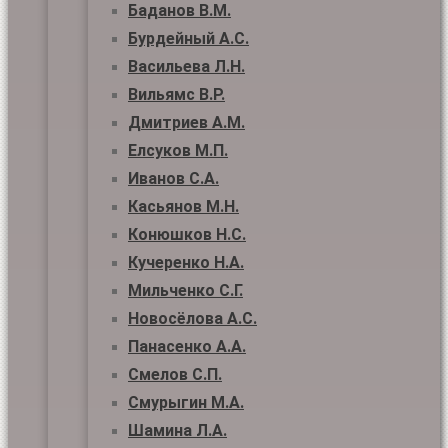
Баданов В.М.
Бурдейный А.С.
Васильева Л.Н.
Вильямс В.Р.
Дмитриев А.М.
Елсуков М.П.
Иванов С.А.
Касьянов М.Н.
Конюшков Н.С.
Кучеренко Н.А.
Мильченко С.Г.
Новосёлова А.С.
Панасенко А.А.
Смелов С.П.
Смурыгин М.А.
Шамина Л.А.