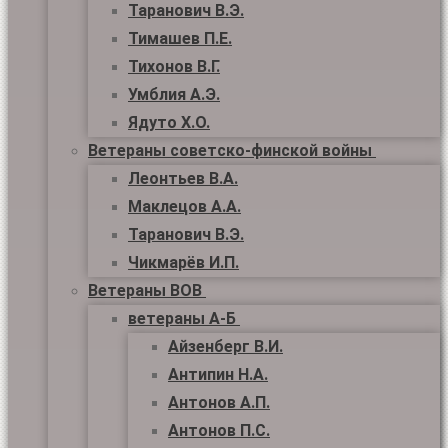
Таранович В.Э.
Тимашев П.Е.
Тихонов В.Г.
Умблия А.Э.
Ядуто Х.О.
Ветераны советско-финской войны
Леонтьев В.А.
Маклецов А.А.
Таранович В.Э.
Чикмарёв И.П.
Ветераны ВОВ
ветераны А-Б
Айзенберг В.И.
Антипин Н.А.
Антонов А.П.
Антонов П.С.