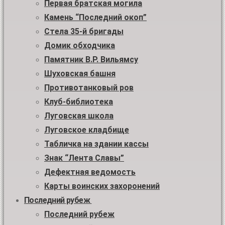
Первая братская могила
Камень “Последний окоп”
Стела 35-й бригады
Домик обходчика
Памятник В.Р. Вильямсу
Шуховская башня
Противотанковый ров
Клуб-библиотека
Луговская школа
Луговское кладбище
Табличка на здании кассы
Знак “Лента Славы”
Дефектная ведомость
Карты воинских захоронений
Последний рубеж
Последний рубеж