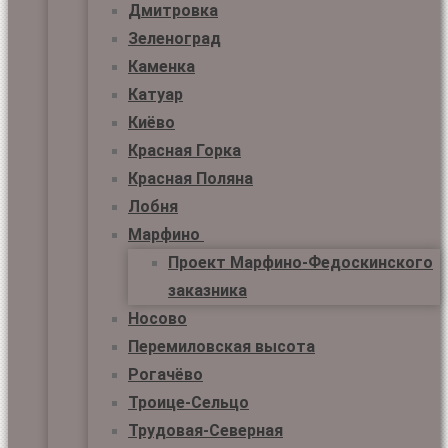
Дмитровка
Зеленоград
Каменка
Катуар
Киёво
Красная Горка
Красная Поляна
Лобня
Марфино
Проект Марфино-Федоскинского
заказника
Носово
Перемиловская высота
Рогачёво
Троице-Сельцо
Трудовая-Северная