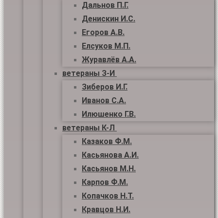
Дальнов П.Г.
Денискин И.С.
Егоров А.В.
Елсуков М.П.
Журавлёв А.А.
ветераны З-И
Зиберов И.Г.
Иванов С.А.
Илюшенко Г.В.
ветераны К-Л
Казаков Ф.М.
Касьянова А.И.
Касьянов М.Н.
Карпов Ф.М.
Копачков Н.Т.
Кравцов Н.И.