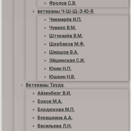
Фролов С.В.
ветераны Ч-Ш-Щ-Э-Ю-Я
Чикмарёв И.П.
Чувило В.М.
Штукарёв В.М.
Щербаков М.Ф.
Ширшов В.А.
Эйшинская С.И.
Юкин Н.П.
Юшкин Н.В.
Ветераны Труда
Айзенберг В.И.
Боков М.А.
Бордюкова М.П.
Букашкина А.А.
Васильева Л.Н.