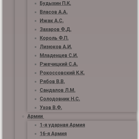
Будыхин П.К.
Власов А.А.
Ижак А.С.
Захаров Ф.Д.
Король Ф.П.
Лизюков А.И.
Младенцев С.И.
Ржечицкий С.А.
Рокоссовский К.К.
Рябов В.В.
Сандалов Л.М.
Солодовник Н.С.
Ухов В.Ф.
Армии
1-я ударная Армия
16-я Армия