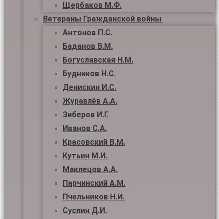
Щербаков М.Ф.
Ветераны Гражданской войны
Антонов П.С.
Баданов В.М.
Богуславская Н.М.
Будников Н.С.
Денискин И.С.
Журавлёв А.А.
Зиберов И.Г.
Иванов С.А.
Красовский В.М.
Кутьин М.И.
Маклецов А.А.
Парчинский А.М.
Пчельников Н.И.
Суслин Д.И.