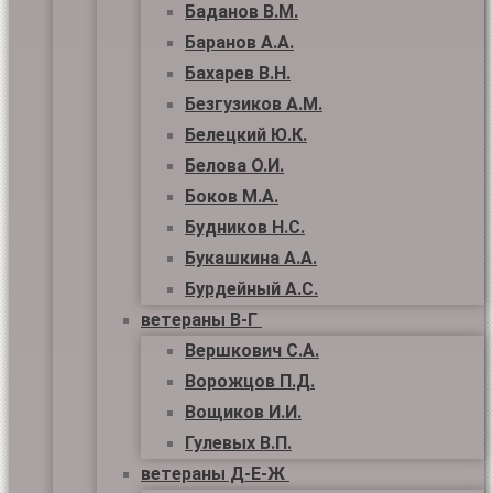
Баданов В.М.
Баранов А.А.
Бахарев В.Н.
Безгузиков А.М.
Белецкий Ю.К.
Белова О.И.
Боков М.А.
Будников Н.С.
Букашкина А.А.
Бурдейный А.С.
ветераны В-Г
Вершкович С.А.
Ворожцов П.Д.
Вощиков И.И.
Гулевых В.П.
ветераны Д-Е-Ж