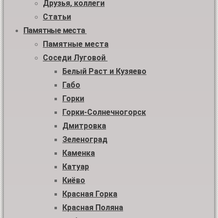
Друзья, коллеги
Статьи
Памятные места
Памятные места
Соседи Луговой
Белый Раст и Кузяево
Габо
Горки
Горки-Солнечногорск
Дмитровка
Зеленоград
Каменка
Катуар
Киёво
Красная Горка
Красная Поляна