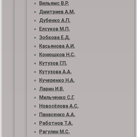
Вильямс В.Р.
Дмитриев А.М.
Дубенко А.П.
Елсуков М.П.
Зобкова Е.Д.
Касьянова А.И.
Конюшков Н.С.
Кутузов Г.П.
Кутузова А.А.
Кучеренко Н.А.
Ларин И.В.
Мильченко С.Г.
Новосёлова А.С.
Панасенко А.А.
Работнов Т.А.
Рагулин М.С.