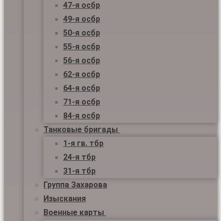
47-я осбр
49-я осбр
50-я осбр
55-я осбр
56-я осбр
62-я осбр
64-я осбр
71-я осбр
84-я осбр
Танковые бригады
1-я гв. тбр
24-я тбр
31-я тбр
Группа Захарова
Изыскания
Военные карты